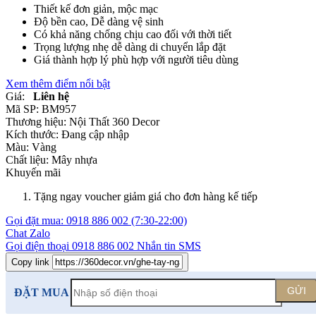
Thiết kế đơn giản, mộc mạc
Độ bền cao, Dễ dàng vệ sinh
Có khả năng chống chịu cao đối với thời tiết
Trọng lượng nhẹ dễ dàng di chuyển lắp đặt
Giá thành hợp lý phù hợp với người tiêu dùng
Xem thêm điểm nổi bật
Giá:
Liên hệ
Mã SP:
BM957
Thương hiệu:
Nội Thất 360 Decor
Kích thước:
Đang cập nhập
Màu:
Vàng
Chất liệu:
Mây nhựa
Khuyến mãi
Tặng ngay voucher giảm giá cho đơn hàng kế tiếp
Gọi đặt mua:
0918 886 002
(7:30-22:00)
Chat Zalo
Gọi điện thoại
0918 886 002
Nhắn tin SMS
Copy link
GỬI
ĐẶT MUA