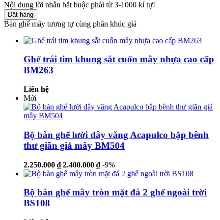
Nội dung lời nhắn bắt buộc phải từ 3-1000 kí tự!
Đặt hàng
Bàn ghế mây tương tự cùng phân khúc giá
Ghế trái tim khung sắt cuốn mây nhựa cao cấp
BM263
Liên hệ
Mới
Bộ bàn ghế lười dây văng Acapulco bập bênh
thư giãn giả mây BM504
2.250.000 ₫
2.400.000 ₫
-9%
Bộ bàn ghế mây tròn mặt đá 2 ghế ngoài trời
BS108