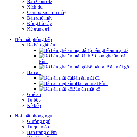
Bàn Console
Xích đu
Combo xích đu mây
Bàn ghế mây
Đồng hồ cây
Kệ trang trí
Nội thất phòng bếp
Bộ bàn ghế ăn
Bộ bàn ghế ăn mặt đá
Bộ bàn ghế ăn mặt
kính
Bộ bàn ghế ăn mặt gỗ
Bàn ăn
Bàn ăn mặt đá
Bàn ăn mặt kính
Bàn ăn mặt gỗ
Ghế ăn
Tủ bếp
Kệ bếp
Nội thất phòng ngủ
Giường ngủ
Tủ quần áo
Bàn trang điểm