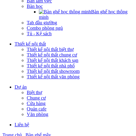
Bàn làm việc
Bàn học
Bàn ghế học thông
minh
Tab đầu giường
Combo phòng ngủ
Tủ - Kệ sách
Thiết kế nội thất
Thiết kế nội thất biệt thự
Thiết kế nội thất chung cư
Thiết kế nội thất khách sạn
Thiết kế nội thất nhà phố
Thiết kế nội thất showroom
Thiết kế nội thất văn phòng
Dự án
Biệt thự
Chung cư
Cửa hàng
Quán cafe
Văn phòng
Liên hệ
Trang chủ
Bàn ghế mây