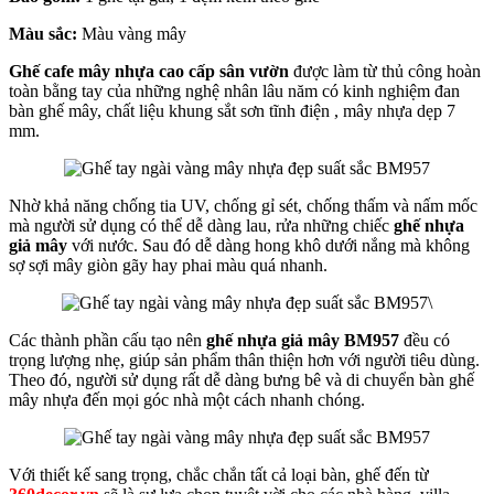
Màu sắc:
Màu vàng mây
Ghế cafe mây nhựa cao cấp sân vườn
được làm từ thủ công hoàn
toàn bằng tay của những nghệ nhân lâu năm có kinh nghiệm đan
bàn ghế mây, chất liệu khung sắt sơn tĩnh điện , mây nhựa dẹp 7
mm.
Nhờ khả năng chống tia UV, chống gỉ sét, chống thấm và nấm mốc
mà người sử dụng có thể dễ dàng lau, rửa những chiếc
ghế nhựa
giả mây
với nước. Sau đó dễ dàng hong khô dưới nắng mà không
sợ sợi mây giòn gãy hay phai màu quá nhanh.
\
Các thành phần cấu tạo nên
ghế nhựa giả mây BM957
đều có
trọng lượng nhẹ, giúp sản phẩm thân thiện hơn với người tiêu dùng.
Theo đó, người sử dụng rất dễ dàng bưng bê và di chuyển bàn ghế
mây nhựa đến mọi góc nhà một cách nhanh chóng.
Với thiết kế sang trọng, chắc chắn tất cả loại bàn, ghế đến từ