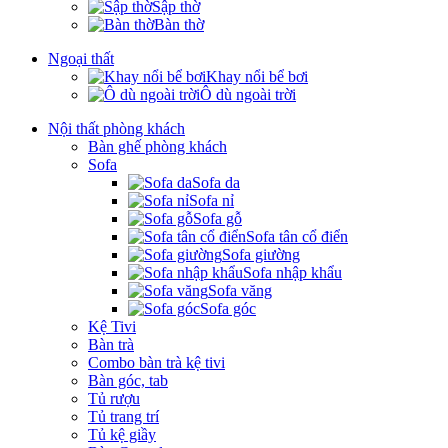
Sập thờ
Bàn thờ
Ngoại thất
Khay nổi bể bơi
Ô dù ngoài trời
Nội thất phòng khách
Bàn ghế phòng khách
Sofa
Sofa da
Sofa nỉ
Sofa gỗ
Sofa tân cổ điển
Sofa giường
Sofa nhập khẩu
Sofa văng
Sofa góc
Kệ Tivi
Bàn trà
Combo bàn trà kệ tivi
Bàn góc, tab
Tủ rượu
Tủ trang trí
Tủ kệ giầy