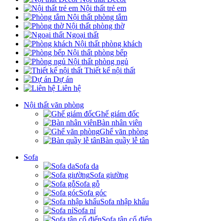
Nội thất trẻ em
Nội thất phòng tắm
Nội thất phòng thờ
Ngoại thất
Nội thất phòng khách
Nội thất phòng bếp
Nội thất phòng ngủ
Thiết kế nội thất
Dự án
Liên hệ
Nội thất văn phòng
Ghế giám đốc
Bàn nhân viên
Ghế văn phòng
Bàn quầy lễ tân
Sofa
Sofa da
Sofa giường
Sofa gỗ
Sofa góc
Sofa nhập khẩu
Sofa nỉ
Sofa tân cổ điển