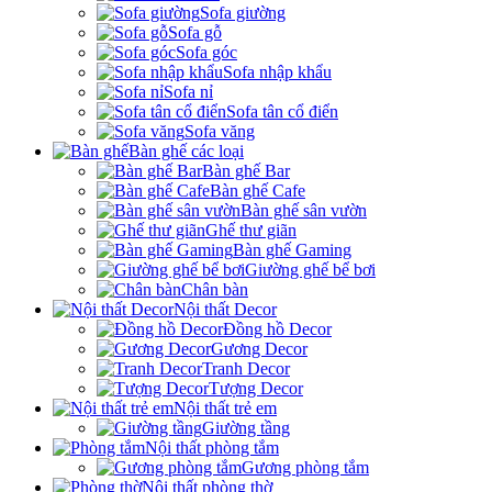
Sofa giường
Sofa gỗ
Sofa góc
Sofa nhập khẩu
Sofa nỉ
Sofa tân cổ điển
Sofa văng
Bàn ghế các loại
Bàn ghế Bar
Bàn ghế Cafe
Bàn ghế sân vườn
Ghế thư giãn
Bàn ghế Gaming
Giường ghế bể bơi
Chân bàn
Nội thất Decor
Đồng hồ Decor
Gương Decor
Tranh Decor
Tượng Decor
Nội thất trẻ em
Giường tầng
Nội thất phòng tắm
Gương phòng tắm
Nội thất phòng thờ