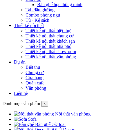
Bàn ghế học thông minh
Tab đầu giường
Combo phòng ngủ
Tủ - Kệ sách
Thiết kế nội thất
Thiết kế nội thất biệt thự
Thiết kế nội thất chung cư
Thiết kế nội thất khách sạn
Thiết kế nội thất nhà phố
Thiết kế nội thất showroom
Thiết kế nội thất văn phòng
Dự án
Biệt thự
Chung cư
Cửa hàng
Quán cafe
Văn phòng
Liên hệ
Danh mục sản phẩm
×
Nội thất văn phòng
Sofa
Bàn ghế các loại
Nội thất Decor