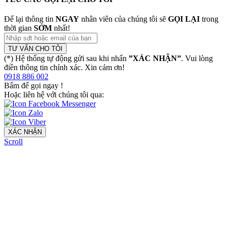
Để lại thông tin
NGAY
nhân viên của chúng tôi sẽ
GỌI LẠI
trong
thời gian
SỚM
nhất!
TƯ VẤN CHO TÔI
(*) Hệ thống tự động gửi sau khi nhấn
”XÁC NHẬN”
. Vui lòng
điền thông tin chính xác. Xin cảm ơn!
0918 886 002
Bấm để gọi ngay
!
Hoặc liên hệ với chúng tôi qua:
XÁC NHẬN
Scroll