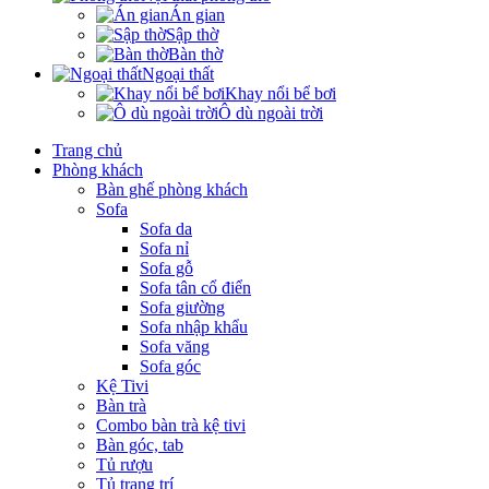
Án gian
Sập thờ
Bàn thờ
Ngoại thất
Khay nổi bể bơi
Ô dù ngoài trời
Trang chủ
Phòng khách
Bàn ghế phòng khách
Sofa
Sofa da
Sofa nỉ
Sofa gỗ
Sofa tân cổ điển
Sofa giường
Sofa nhập khẩu
Sofa văng
Sofa góc
Kệ Tivi
Bàn trà
Combo bàn trà kệ tivi
Bàn góc, tab
Tủ rượu
Tủ trang trí