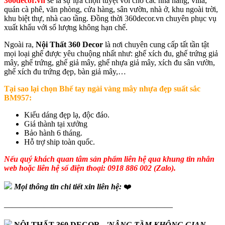
360decor.vn
sẽ là sự lựa chọn tuyệt vời cho các nhà hàng, villa,
quán cà phê, văn phòng, cửa hàng, sân vườn, nhà ở, khu ngoài trời,
khu biệt thự, nhà cao tầng. Đồng thời 360decor.vn chuyên phục vụ
xuất khẩu với số lượng không hạn chế.
Ngoài ra,
Nội Thất 360 Decor
là nơi chuyên cung cấp tất tần tật
mọi loại ghế được yêu chuộng nhất như: ghế xích đu, ghế trứng giả
mây, ghế trứng, ghế giả mây, ghế nhựa giả mây, xích đu sân vườn,
ghế xích đu trứng đẹp, bàn giả mây,…
Tại sao lại chọn
Bhế tay ngài vàng mây nhựa đẹp suất sắc
BM957:
Kiểu dáng đẹp lạ, độc đáo.
Giá thành tại xưởng
Bảo hành 6 tháng.
Hỗ trợ ship toàn quốc.
Nếu quý khách quan tâm sản phẩm liên hệ qua khung tin nhắn
web hoặc liên hệ số điện thoại: 0918 886 002 (Zalo).
Mọi thông tin chi tiết xin liên hệ:
❤️
—————————————————————
NỘI THẤT 360 DECOR
-
'NÂNG TẦM KHÔNG GIAN