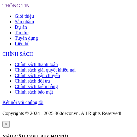
THÔNG TIN
Giới thiệu
Sản phẩm
Dự án
Tin tức
Tuyển dụng
Liên hệ
CHÍNH SÁCH
Chính sách thanh toán
Chính sách giải quyết khiếu nại
Chính sách vận chuyển
Chính sách đổi trả
Chính sách kiểm hàng
Chính sách bảo mật
Kết nối với chúng tôi
Copyrights © 2024 - 2025 360decor.vn. All Rights Reserved!
×
YÊU CẦU GỌI LẠI CHO TÔI