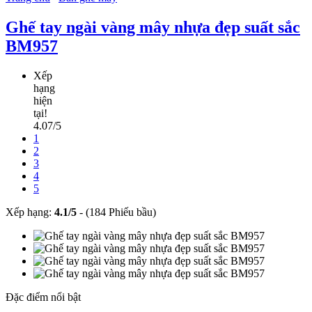
Ghế tay ngài vàng mây nhựa đẹp suất sắc
BM957
Xếp
hạng
hiện
tại!
4.07/5
1
2
3
4
5
Xếp hạng:
4.1
/
5
-
(184 Phiếu bầu)
Đặc điểm nổi bật