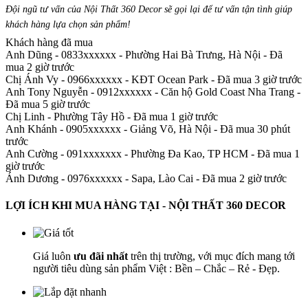
Đội ngũ tư vấn của Nội Thất 360 Decor sẽ gọi lại để tư vấn tận tình giúp
khách hàng lựa chọn sản phẩm
!
Khách hàng đã mua
Anh Dũng - 0833xxxxxx
-
Phường Hai Bà Trưng, Hà Nội - Đã
mua 2 giờ trước
Chị Ánh Vy - 0966xxxxxx
-
KĐT Ocean Park - Đã mua 3 giờ trước
Anh Tony Nguyễn - 0912xxxxxx
-
Căn hộ Gold Coast Nha Trang -
Đã mua 5 giờ trước
Chị Linh
-
Phường Tây Hồ - Đã mua 1 giờ trước
Anh Khánh - 0905xxxxxx
-
Giảng Võ, Hà Nội - Đã mua 30 phút
trước
Anh Cường - 091xxxxxxx
-
Phường Đa Kao, TP HCM - Đã mua 1
giờ trước
Ánh Dương - 0976xxxxxx
-
Sapa, Lào Cai - Đã mua 2 giờ trước
LỢI ÍCH KHI MUA HÀNG TẠI - NỘI THẤT 360 DECOR
Giá luôn
ưu đãi nhất
trên thị trường, với mục đích mang tới
người tiêu dùng sản phẩm Việt : Bền – Chắc – Rẻ - Đẹp.