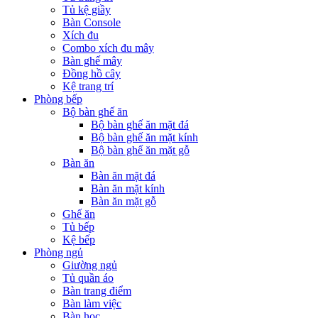
Tủ kệ giầy
Bàn Console
Xích đu
Combo xích đu mây
Bàn ghế mây
Đồng hồ cây
Kệ trang trí
Phòng bếp
Bộ bàn ghế ăn
Bộ bàn ghế ăn mặt đá
Bộ bàn ghế ăn mặt kính
Bộ bàn ghế ăn mặt gỗ
Bàn ăn
Bàn ăn mặt đá
Bàn ăn mặt kính
Bàn ăn mặt gỗ
Ghế ăn
Tủ bếp
Kệ bếp
Phòng ngủ
Giường ngủ
Tủ quần áo
Bàn trang điểm
Bàn làm việc
Bàn học