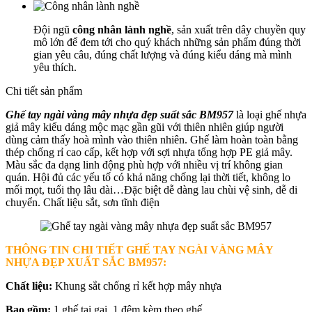
Đội ngũ
công nhân lành nghề
, sản xuất trên dây chuyền quy
mô lớn để đem tới cho quý khách những sản phẩm đúng thời
gian yêu câu, đúng chất lượng và đúng kiểu dáng mà mình
yêu thích.
Chi tiết sản phẩm
Ghế tay ngài vàng mây nhựa đẹp suất sắc BM957
là loại ghế nhựa
giả mây kiểu dáng mộc mạc gần gũi với thiên nhiên giúp người
dùng cảm thấy hoà mình vào thiên nhiên. Ghế làm hoàn toàn bằng
thép chống rỉ cao cấp, kết hợp với sợi nhựa tổng hợp PE giả mây.
Màu sắc đa dạng linh động phù hợp với nhiều vị trí không gian
quán. Hội đủ các yếu tố có khả năng chống lại thời tiết, không lo
mối mọt, tuổi thọ lâu dài…Đặc biệt dễ dàng lau chùi vệ sinh, dễ di
chuyển. Chất liệu sắt, sơn tĩnh điện
THÔNG TIN CHI TIẾT GHẾ TAY NGÀI VÀNG MÂY
NHỰA ĐẸP XUẤT SẮC BM957
:
Chất liệu:
Khung sắt chống rỉ kết hợp mây nhựa
Bao gồm:
1 ghế tại gai, 1 đệm kèm theo ghế