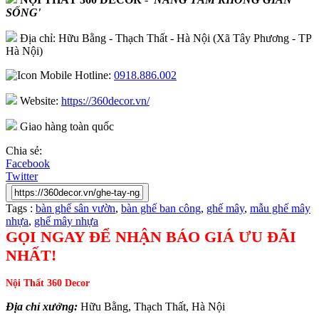
SỐNG'
Địa chỉ: Hữu Bằng - Thạch Thất - Hà Nội (Xã Tây Phương - TP
Hà Nội)
Hotline:
0918.886.002
Website:
https://360decor.vn/
Giao hàng toàn quốc
Chia sẻ:
Facebook
Twitter
Tags :
bàn ghế sân vườn
,
bàn ghế ban công
,
ghế mây
,
mẫu ghế mây
nhựa
,
ghế mây nhựa
GỌI NGAY ĐỂ NHẬN BÁO GIÁ ƯU ĐÃI
NHẤT!
Nội Thất 360 Decor
Địa chỉ xưởng:
Hữu Bằng, Thạch Thất, Hà Nội