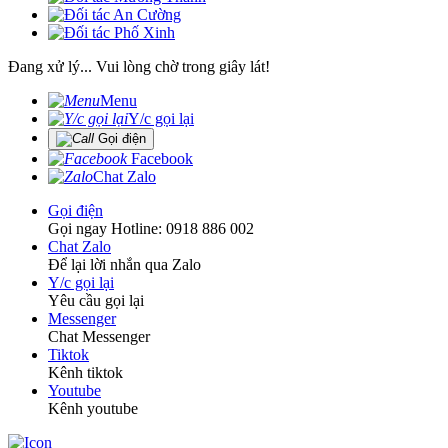
Đang xử lý... Vui lòng chờ trong giây lát!
Menu
Y/c gọi lại
Gọi điện
Facebook
Chat Zalo
Gọi điện
Gọi ngay Hotline: 0918 886 002
Chat Zalo
Để lại lời nhắn qua Zalo
Y/c gọi lại
Yêu cầu gọi lại
Messenger
Chat Messenger
Tiktok
Kênh tiktok
Youtube
Kênh youtube