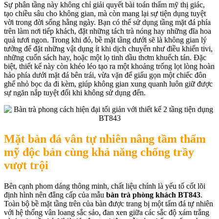
Sự phân tầng này không chỉ giải quyết bài toán thẩm mỹ thị giác,
tạo chiều sâu cho không gian, mà còn mang lại sự tiện dụng tuyệt
vời trong đời sống hằng ngày. Bạn có thể sử dụng tầng mặt đá phía
trên làm nơi tiếp khách, đặt những tách trà nóng hay những đĩa hoa
quả tươi ngon. Trong khi đó, bề mặt tầng dưới sẽ là không gian lý
tưởng để đặt những vật dụng ít khi dịch chuyển như điều khiển tivi,
những cuốn sách hay, hoặc một lọ tinh dầu thơm khuếch tán. Đặc
biệt, thiết kế này còn khéo léo tạo ra một khoảng trống lọt lòng hoàn
hảo phía dưới mặt đá bên trái, vừa vặn để giấu gọn một chiếc đôn
ghế nhỏ bọc da đi kèm, giúp không gian xung quanh luôn giữ được
sự ngăn nắp tuyệt đối khi không sử dụng đến.
Mặt bàn đá vân tự nhiên nâng tầm thẩm
mỹ độc bản cùng khả năng chống trầy
vượt trội
Bên cạnh phom dáng thông minh, chất liệu chính là yếu tố cốt lõi
định hình nên đẳng cấp của mẫu
bàn trà phòng khách BT843
.
Toàn bộ bề mặt tầng trên của bàn được trang bị một tấm đá tự nhiên
với hệ thống vân loang sắc sảo, đan xen giữa các sắc độ xám trắng