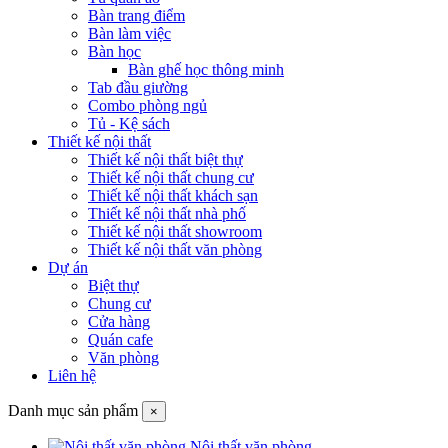
Bàn trang điểm
Bàn làm việc
Bàn học
Bàn ghế học thông minh
Tab đầu giường
Combo phòng ngủ
Tủ - Kệ sách
Thiết kế nội thất
Thiết kế nội thất biệt thự
Thiết kế nội thất chung cư
Thiết kế nội thất khách sạn
Thiết kế nội thất nhà phố
Thiết kế nội thất showroom
Thiết kế nội thất văn phòng
Dự án
Biệt thự
Chung cư
Cửa hàng
Quán cafe
Văn phòng
Liên hệ
Danh mục sản phẩm
×
Nội thất văn phòng