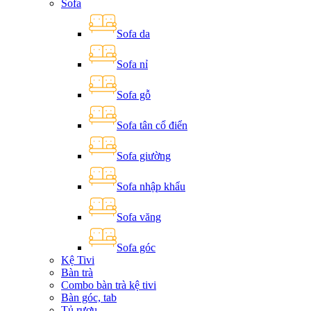
Sofa
Sofa da
Sofa nỉ
Sofa gỗ
Sofa tân cổ điển
Sofa giường
Sofa nhập khẩu
Sofa văng
Sofa góc
Kệ Tivi
Bàn trà
Combo bàn trà kệ tivi
Bàn góc, tab
Tủ rượu