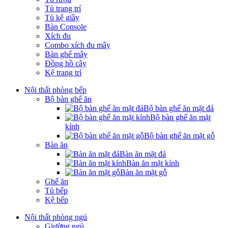
Tủ trang trí
Tủ kệ giầy
Bàn Console
Xích đu
Combo xích đu mây
Bàn ghế mây
Đồng hồ cây
Kệ trang trí
Nội thất phòng bếp
Bộ bàn ghế ăn
Bộ bàn ghế ăn mặt đá
Bộ bàn ghế ăn mặt
kính
Bộ bàn ghế ăn mặt gỗ
Bàn ăn
Bàn ăn mặt đá
Bàn ăn mặt kính
Bàn ăn mặt gỗ
Ghế ăn
Tủ bếp
Kệ bếp
Nội thất phòng ngủ
Giường ngủ