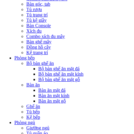
Bàn góc, tab
Tủ rượu
Tủ trang trí
Tủ kệ giầy
Bàn Console
Xích đu
Combo xích đu mây
Bàn ghế mây
Đồng hồ cây
Kệ trang trí
Phòng bếp
Bộ bàn ghế ăn
Bộ bàn ghế ăn mặt đá
Bộ bàn ghế ăn mặt kính
Bộ bàn ghế ăn mặt gỗ
Bàn ăn
Bàn ăn mặt đá
Bàn ăn mặt kính
Bàn ăn mặt gỗ
Ghế ăn
Tủ bếp
Kệ bếp
Phòng ngủ
Giường ngủ
Tủ quần áo