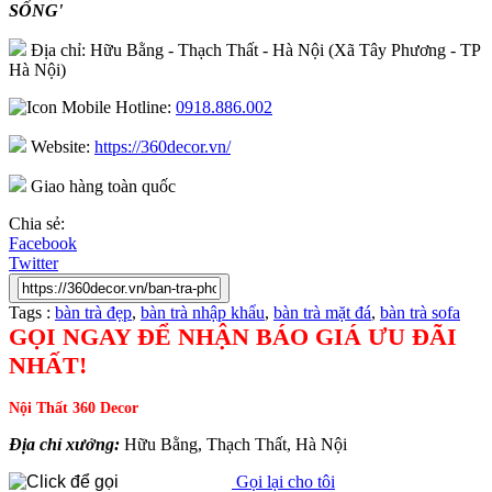
SỐNG'
Địa chỉ: Hữu Bằng - Thạch Thất - Hà Nội (Xã Tây Phương - TP
Hà Nội)
Hotline:
0918.886.002
Website:
https://360decor.vn/
Giao hàng toàn quốc
Chia sẻ:
Facebook
Twitter
Tags :
bàn trà đẹp
,
bàn trà nhập khẩu
,
bàn trà mặt đá
,
bàn trà sofa
GỌI NGAY ĐỂ NHẬN BÁO GIÁ ƯU ĐÃI
NHẤT!
Nội Thất 360 Decor
Địa chỉ xưởng:
Hữu Bằng, Thạch Thất, Hà Nội
Gọi lại cho tôi