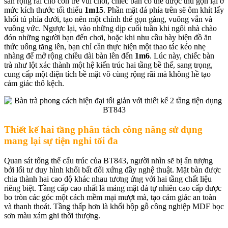
sàn rộng rãi cho con trẻ vui chơi, chiếc bàn có thể được thu gọn lại ở
mức kích thước tối thiểu
1m15
. Phần mặt đá phía trên sẽ ôm khít lấy
khối tủ phía dưới, tạo nên một chỉnh thể gọn gàng, vuông vắn và
vuông vức. Ngược lại, vào những dịp cuối tuần khi ngôi nhà chào
đón những người bạn đến chơi, hoặc khi nhu cầu bày biện đồ ăn
thức uống tăng lên, bạn chỉ cần thực hiện một thao tác kéo nhẹ
nhàng để mở rộng chiều dài bàn lên đến
1m6
. Lúc này, chiếc bàn
trà như lột xác thành một hệ kiến trúc hai tầng bề thế, sang trọng,
cung cấp một diện tích bề mặt vô cùng rộng rãi mà không hề tạo
cảm giác thô kệch.
Thiết kế hai tầng phân tách công năng sử dụng
mang lại sự tiện nghi tối đa
Quan sát tổng thể cấu trúc của BT843, người nhìn sẽ bị ấn tượng
bởi lối tư duy hình khối bất đối xứng đầy nghệ thuật. Mặt bàn được
chia thành hai cao độ khác nhau tương ứng với hai tầng chất liệu
riêng biệt. Tầng cấp cao nhất là mảng mặt đá tự nhiên cao cấp được
bo tròn các góc một cách mềm mại mượt mà, tạo cảm giác an toàn
và thanh thoát. Tầng thấp hơn là khối hộp gỗ công nghiệp MDF bọc
sơn màu xám ghi thời thượng.