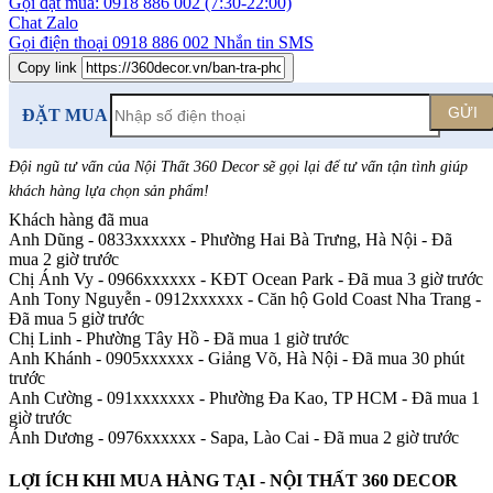
Gọi đặt mua:
0918 886 002
(7:30-22:00)
Chat Zalo
Gọi điện thoại
0918 886 002
Nhắn tin SMS
Copy link
GỬI
ĐẶT MUA
Đội ngũ tư vấn của Nội Thất 360 Decor sẽ gọi lại để tư vấn tận tình giúp
khách hàng lựa chọn sản phẩm
!
Khách hàng đã mua
Anh Dũng - 0833xxxxxx
-
Phường Hai Bà Trưng, Hà Nội - Đã
mua 2 giờ trước
Chị Ánh Vy - 0966xxxxxx
-
KĐT Ocean Park - Đã mua 3 giờ trước
Anh Tony Nguyễn - 0912xxxxxx
-
Căn hộ Gold Coast Nha Trang -
Đã mua 5 giờ trước
Chị Linh
-
Phường Tây Hồ - Đã mua 1 giờ trước
Anh Khánh - 0905xxxxxx
-
Giảng Võ, Hà Nội - Đã mua 30 phút
trước
Anh Cường - 091xxxxxxx
-
Phường Đa Kao, TP HCM - Đã mua 1
giờ trước
Ánh Dương - 0976xxxxxx
-
Sapa, Lào Cai - Đã mua 2 giờ trước
LỢI ÍCH KHI MUA HÀNG TẠI - NỘI THẤT 360 DECOR