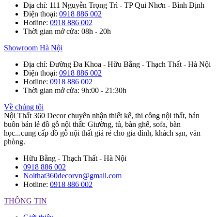
Địa chỉ
: 111 Nguyễn Trọng Trì - TP Qui Nhơn - Bình Định
Điện thoại
:
0918 886 002
Hotline
:
0918 886 002
Thời gian mở cửa
: 08h - 20h
Showroom Hà Nội
Địa chỉ
: Đường Đa Khoa - Hữu Bằng - Thạch Thất - Hà Nội
Điện thoại
:
0918 886 002
Hotline
:
0918 886 002
Thời gian mở cửa
: 9h:00 - 21:30h
Về chúng tôi
Nội Thất 360 Decor chuyên nhận thiết kế, thi công nội thất, bán
buôn bán lẻ đồ gỗ nội thất: Giường, tủ, bàn ghế, sofa, bàn
học...cung cấp đồ gỗ nội thất giá rẻ cho gia đình, khách sạn, văn
phòng.
Hữu Bằng - Thạch Thất - Hà Nội
0918 886 002
Noithat360decorvn@gmail.com
Hotline:
0918 886 002
THÔNG TIN