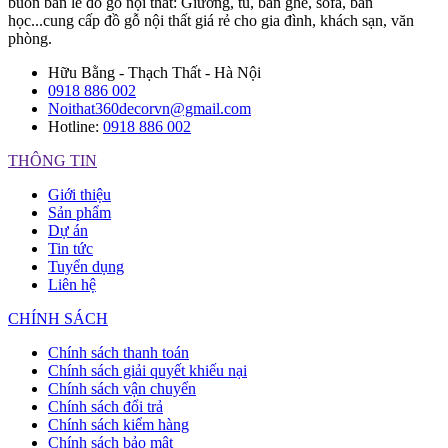
buôn bán lẻ đồ gỗ nội thất: Giường, tủ, bàn ghế, sofa, bàn
học...cung cấp đồ gỗ nội thất giá rẻ cho gia đình, khách sạn, văn
phòng.
Hữu Bằng - Thạch Thất - Hà Nội
0918 886 002
Noithat360decorvn@gmail.com
Hotline:
0918 886 002
THÔNG TIN
Giới thiệu
Sản phẩm
Dự án
Tin tức
Tuyển dụng
Liên hệ
CHÍNH SÁCH
Chính sách thanh toán
Chính sách giải quyết khiếu nại
Chính sách vận chuyển
Chính sách đổi trả
Chính sách kiểm hàng
Chính sách bảo mật