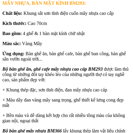
MÂY NHỰA, BÀN MẶT KÍNH BM293
:
Chất liệu:
Khung sắt sơn tĩnh điện cuốn mây nhựa cao cấp
Kích thước:
Cao 70cm
Bao gồm:
4 ghế & 1 bàn mặt kính chữ nhật
Màu sắc:
Vàng Mây
Ứng dụng:
Bàn ghế ăn, bàn ghế cafe, bàn ghế ban công, bàn ghế
sân vườn ngoài trời...
Bộ bàn ghế ăn, ghế cafe mây nhựa cao cấp BM293
được làm thủ
công từ những đôi tay khéo léo của những người thợ có tay nghề
cao, sản phẩm đẹp với:
+ Khung thép đặc, sơn tĩnh điện, đan mây nhựa cao cáp
+ Màu dây đan vàng mây sang trọng, ghế thiết kế lưng cong đẹp
mắt
+ Bền màu và dễ dàng kết hợp cho rất nhiều tông màu của không
gian nội, ngoại thất
Bộ bàn ghế mây nhựa BM366
lấy khung thép làm vật liệu chính