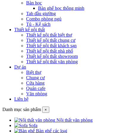
Bàn học
Bàn ghế học thông minh
Tab đầu giường
Combo phòng ngủ
Tủ - Kệ sách
Thiết kế nội thất
Thiết kế nội thất biệt thự
Thiết kế nội thất chung cư
Thiết kế nội thất khách sạn
Thiết kế nội thất nhà phố
Thiết kế nội thất showroom
Thiết kế nội thất văn phòng
Dự án
Biệt thự
Chung cư
Cửa hàng
Quán cafe
Văn phòng
Liên hệ
Danh mục sản phẩm
×
Nội thất văn phòng
Sofa
Bàn ghế các loại