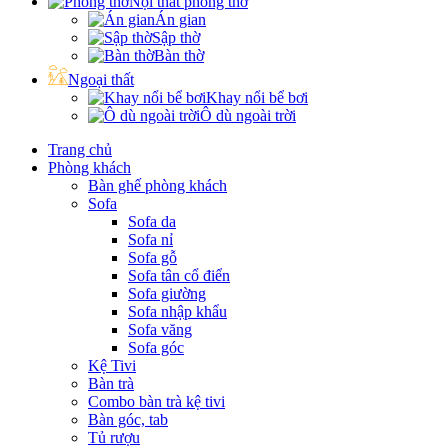
Nội thất phòng thờ
Án gian
Sập thờ
Bàn thờ
Ngoại thất
Khay nổi bể bơi
Ô dù ngoài trời
Trang chủ
Phòng khách
Bàn ghế phòng khách
Sofa
Sofa da
Sofa nỉ
Sofa gỗ
Sofa tân cổ điển
Sofa giường
Sofa nhập khẩu
Sofa văng
Sofa góc
Kệ Tivi
Bàn trà
Combo bàn trà kệ tivi
Bàn góc, tab
Tủ rượu