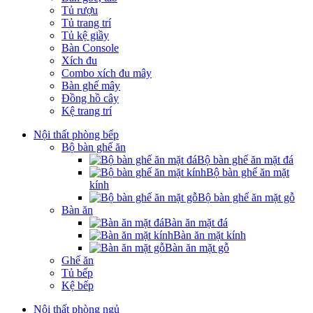
Tủ rượu
Tủ trang trí
Tủ kệ giầy
Bàn Console
Xích đu
Combo xích đu mây
Bàn ghế mây
Đồng hồ cây
Kệ trang trí
Nội thất phòng bếp
Bộ bàn ghế ăn
Bộ bàn ghế ăn mặt đá
Bộ bàn ghế ăn mặt
kính
Bộ bàn ghế ăn mặt gỗ
Bàn ăn
Bàn ăn mặt đá
Bàn ăn mặt kính
Bàn ăn mặt gỗ
Ghế ăn
Tủ bếp
Kệ bếp
Nội thất phòng ngủ