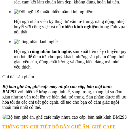
sắc, cam kết làm chuẩn làm đẹp, không đúng hoàn lại tiền.
Đội ngũ nhân viên kỹ thuật tư vấn trẻ trung, năng động, nhiệt
huyết với công việc và rất
nhiều kinh nghiệm
trong lĩnh vựa
nội thất.
Đội ngũ
công nhân lành nghề
, sản xuất trên dây chuyền quy
mô lớn để đem tới cho quý khách những sản phẩm đúng thời
gian yêu câu, đúng chất lượng và đúng kiểu dáng mà mình
yêu thích.
Chi tiết sản phẩm
Bộ bàn ghế ăn, ghế cafe mây nhựa cao cấp, bàn mặt kính
BM293
với thiết kế lưng cong tinh tế, sang trọng, mang lại sự đơn
giản nhưng vẫn toát lên vẻ hiện đại, trẻ trung. Sản phẩm được tối ưu
hóa tối đa các chi tiết góc cạnh, để tạo cho bạn có cảm giác ngồi
thoải mái nhất có thể.
THÔNG TIN CHI TIẾT BỘ BÀN GHẾ ĂN, GHẾ CAFE