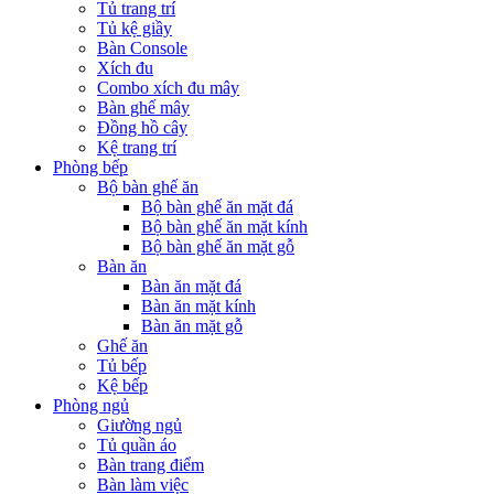
Tủ trang trí
Tủ kệ giầy
Bàn Console
Xích đu
Combo xích đu mây
Bàn ghế mây
Đồng hồ cây
Kệ trang trí
Phòng bếp
Bộ bàn ghế ăn
Bộ bàn ghế ăn mặt đá
Bộ bàn ghế ăn mặt kính
Bộ bàn ghế ăn mặt gỗ
Bàn ăn
Bàn ăn mặt đá
Bàn ăn mặt kính
Bàn ăn mặt gỗ
Ghế ăn
Tủ bếp
Kệ bếp
Phòng ngủ
Giường ngủ
Tủ quần áo
Bàn trang điểm
Bàn làm việc