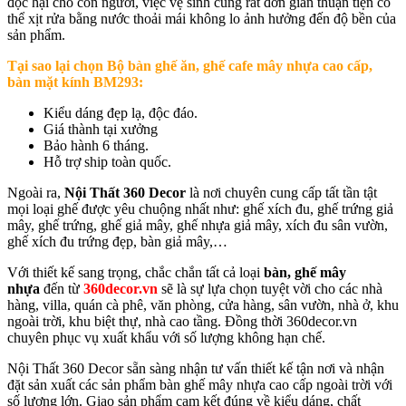
độc hại cho con người, việc vệ sinh cũng rất đơn giản thuận tiện có
thể xịt rửa bằng nước thoải mái không lo ảnh hưởng đến độ bền của
sản phẩm.
Tại sao lại chọn B
ộ bàn ghế ăn, ghế cafe mây nhựa cao cấp,
bàn mặt kính BM293
:
Kiểu dáng đẹp lạ, độc đáo.
Giá thành tại xưởng
Bảo hành 6 tháng.
Hỗ trợ ship toàn quốc.
Ngoài ra,
Nội Thất 360 Decor
là nơi chuyên cung cấp tất tần tật
mọi loại ghế được yêu chuộng nhất như: ghế xích đu, ghế trứng giả
mây, ghế trứng, ghế giả mây, ghế nhựa giả mây, xích đu sân vườn,
ghế xích đu trứng đẹp, bàn giả mây,…
Với thiết kế sang trọng, chắc chắn tất cả loại
bàn, ghế mây
nhựa
đến từ
360decor.vn
sẽ là sự lựa chọn tuyệt vời cho các nhà
hàng, villa, quán cà phê, văn phòng, cửa hàng, sân vườn, nhà ở, khu
ngoài trời, khu biệt thự, nhà cao tầng. Đồng thời 360decor.vn
chuyên phục vụ xuất khẩu với số lượng không hạn chế.
Nội Thất 360 Decor sẵn sàng nhận tư vấn thiết kế tận nơi và nhận
đặt sản xuất các sản phẩm bàn ghế mây nhựa cao cấp ngoài trời với
số lượng lớn. Giao sản phẩm cam kết đúng về kiểu dáng, chất