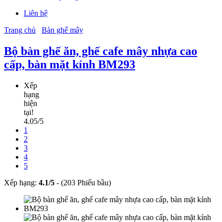
Liên hệ
Trang chủ
Bàn ghế mây
Bộ bàn ghế ăn, ghế cafe mây nhựa cao
cấp, bàn mặt kính BM293
Xếp
hạng
hiện
tại!
4.05/5
1
2
3
4
5
Xếp hạng:
4.1
/
5
-
(203 Phiếu bầu)