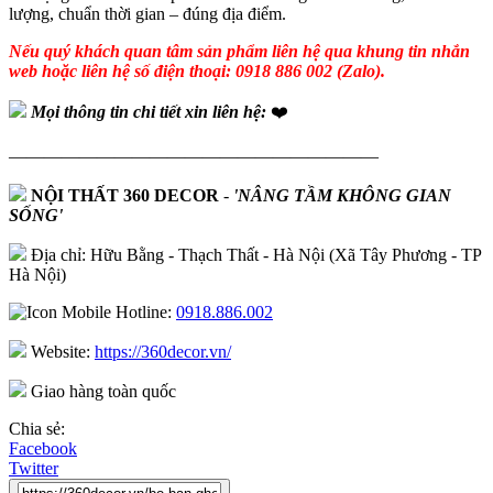
lượng, chuẩn thời gian – đúng địa điểm.
Nếu quý khách quan tâm sản phẩm liên hệ qua khung tin nhắn
web hoặc liên hệ số điện thoại: 0918 886 002 (Zalo).
Mọi thông tin chi tiết xin liên hệ:
❤️
—————————————————————
NỘI THẤT 360 DECOR
-
'NÂNG TẦM KHÔNG GIAN
SỐNG'
Địa chỉ: Hữu Bằng - Thạch Thất - Hà Nội (Xã Tây Phương - TP
Hà Nội)
Hotline:
0918.886.002
Website:
https://360decor.vn/
Giao hàng toàn quốc
Chia sẻ:
Facebook
Twitter