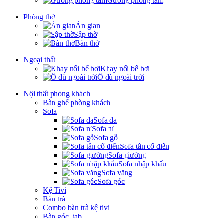
Gương phòng tắm
Phòng thờ
Án gian
Sập thờ
Bàn thờ
Ngoại thất
Khay nổi bể bơi
Ô dù ngoài trời
Nội thất phòng khách
Bàn ghế phòng khách
Sofa
Sofa da
Sofa nỉ
Sofa gỗ
Sofa tân cổ điển
Sofa giường
Sofa nhập khẩu
Sofa văng
Sofa góc
Kệ Tivi
Bàn trà
Combo bàn trà kệ tivi
Bàn góc, tab