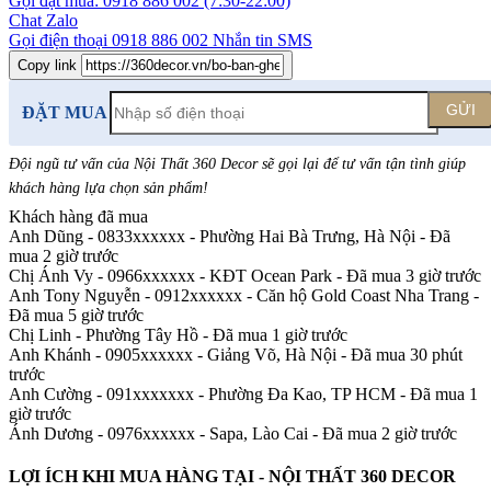
Gọi đặt mua:
0918 886 002
(7:30-22:00)
Chat Zalo
Gọi điện thoại
0918 886 002
Nhắn tin SMS
Copy link
GỬI
ĐẶT MUA
Đội ngũ tư vấn của Nội Thất 360 Decor sẽ gọi lại để tư vấn tận tình giúp
khách hàng lựa chọn sản phẩm
!
Khách hàng đã mua
Anh Dũng - 0833xxxxxx
-
Phường Hai Bà Trưng, Hà Nội - Đã
mua 2 giờ trước
Chị Ánh Vy - 0966xxxxxx
-
KĐT Ocean Park - Đã mua 3 giờ trước
Anh Tony Nguyễn - 0912xxxxxx
-
Căn hộ Gold Coast Nha Trang -
Đã mua 5 giờ trước
Chị Linh
-
Phường Tây Hồ - Đã mua 1 giờ trước
Anh Khánh - 0905xxxxxx
-
Giảng Võ, Hà Nội - Đã mua 30 phút
trước
Anh Cường - 091xxxxxxx
-
Phường Đa Kao, TP HCM - Đã mua 1
giờ trước
Ánh Dương - 0976xxxxxx
-
Sapa, Lào Cai - Đã mua 2 giờ trước
LỢI ÍCH KHI MUA HÀNG TẠI - NỘI THẤT 360 DECOR