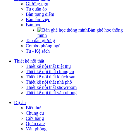
Giường ngủ
Tủ quần áo
Bàn trang điểm
Bàn làm việc
Bàn học
Bàn ghế học thông
minh
Tab đầu giường
Combo phòng ngủ
Tủ - Kệ sách
Thiết kế nội thất
Thiết kế nội thất biệt thự
Thiết kế nội thất chung cư
Thiết kế nội thất khách sạn
Thiết kế nội thất nhà phố
Thiết kế nội thất showroom
Thiết kế nội thất văn phòng
Dự án
Biệt thự
Chung cư
Cửa hàng
Quán cafe
Văn phòng