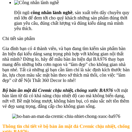
Đội ngũ
công nhân lành nghề
, sản xuất trên dây chuyền quy
mô lớn để đem tới cho quý khách những sản phẩm đúng thời
gian yêu câu, đúng chất lượng và đúng kiểu dáng mà mình
yêu thích.
Chi tiết sản phẩm
Gia đình bạn có 4 thành viên, và bạn đang tìm kiếm sản phẩm bàn
ăn hiện đại kiểu dáng sang trọng phù hợp với không gian nội thất
nhà mình? Đừng lo, hãy để mẫu bàn ăn hiện đại BA976 thay bạn
mang đến những bữa cơm ngon và “làm đẹp” cho không gian nhà
bạn nhé. Tất cả những gì bạn cần làm chỉ là xác định kích thước bàn
ăn, lựa chọn màu sắc mặt bàn theo sở thích mà thôi, còn việc “làm
đẹp” cứ để Nội Thất 360 Decor lo nhé!
Bộ bàn ăn mặt đá Cremic chịu nhiệt, chống xước BA976
với mặt
bàn làm từ đá có khả năng chịu nhiệt độ cao mà không biến dạng,
nứt vỡ. Bề mặt bóng mượt, không bám bụi, có màu sắc nét tôn thêm
vẻ đẹp sang trọng, đẳng cấp cho không gian sống.
Thông tin chi tiết về
bộ bàn ăn mặt đá Cremic chịu nhiệt, chống
xước BA976: