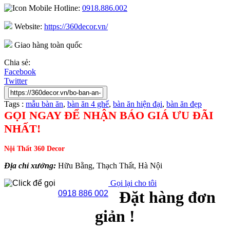
Hotline:
0918.886.002
Website:
https://360decor.vn/
Giao hàng toàn quốc
Chia sẻ:
Facebook
Twitter
Tags :
mẫu bàn ăn
,
bàn ăn 4 ghế
,
bàn ăn hiện đại
,
bàn ăn đẹp
GỌI NGAY ĐỂ NHẬN BÁO GIÁ ƯU ĐÃI
NHẤT!
Nội Thất 360 Decor
Địa chỉ xưởng:
Hữu Bằng, Thạch Thất, Hà Nội
Gọi lại cho tôi
Đặt hàng đơn
0918 886 002
giản !