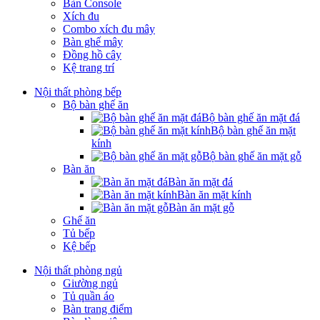
Bàn Console
Xích đu
Combo xích đu mây
Bàn ghế mây
Đồng hồ cây
Kệ trang trí
Nội thất phòng bếp
Bộ bàn ghế ăn
Bộ bàn ghế ăn mặt đá
Bộ bàn ghế ăn mặt
kính
Bộ bàn ghế ăn mặt gỗ
Bàn ăn
Bàn ăn mặt đá
Bàn ăn mặt kính
Bàn ăn mặt gỗ
Ghế ăn
Tủ bếp
Kệ bếp
Nội thất phòng ngủ
Giường ngủ
Tủ quần áo
Bàn trang điểm