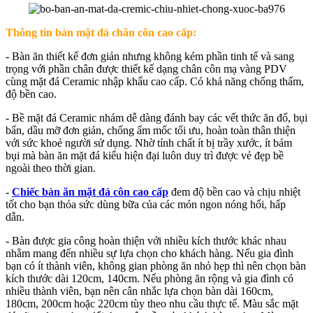
Thông tin bàn mặt đá
chân côn cao cấp
:
- Bàn ăn thiết kế đơn giản nhưng không kém phần tinh tế và sang
trọng với phần chân được thiết kế dạng chân côn mạ vàng PDV
cùng mặt đá Ceramic nhập khẩu cao cấp. Có khả năng chống thấm,
độ bền cao.
- Bề mặt đá Ceramic nhám dễ dàng đánh bay các vết thức ăn đổ, bụi
bẩn, dầu mỡ đơn giản, chống ẩm mốc tối ưu, hoàn toàn thân thiện
với sức khoẻ người sử dụng. Nhờ tính chất ít bị trầy xước, ít bám
bụi mà bàn ăn mặt đá kiểu hiện đại luôn duy trì được vẻ đẹp bề
ngoài theo thời gian.
-
Chiếc bàn ăn mặt đá côn cao cấp
đem độ bền cao và chịu nhiệt
tốt cho bạn thỏa sức dùng bữa của các món ngon nóng hổi, hấp
dẫn.
- Bàn được gia công hoàn thiện với nhiều kích thước khác nhau
nhằm mang đến nhiều sự lựa chọn cho khách hàng. Nếu gia đình
bạn có ít thành viên, không gian phòng ăn nhỏ hẹp thì nên chọn bàn
kích thước dài 120cm, 140cm. Nếu phòng ăn rộng và gia đình có
nhiều thành viên, bạn nên cân nhắc lựa chọn bàn dài 160cm,
180cm, 200cm hoặc 220cm tùy theo nhu cầu thực tế. Màu sắc mặt