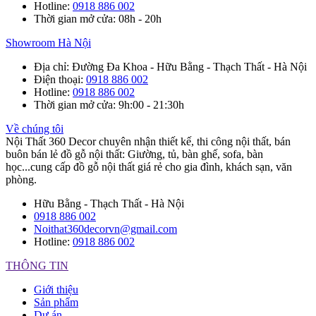
Hotline
:
0918 886 002
Thời gian mở cửa
: 08h - 20h
Showroom Hà Nội
Địa chỉ
: Đường Đa Khoa - Hữu Bằng - Thạch Thất - Hà Nội
Điện thoại
:
0918 886 002
Hotline
:
0918 886 002
Thời gian mở cửa
: 9h:00 - 21:30h
Về chúng tôi
Nội Thất 360 Decor chuyên nhận thiết kế, thi công nội thất, bán
buôn bán lẻ đồ gỗ nội thất: Giường, tủ, bàn ghế, sofa, bàn
học...cung cấp đồ gỗ nội thất giá rẻ cho gia đình, khách sạn, văn
phòng.
Hữu Bằng - Thạch Thất - Hà Nội
0918 886 002
Noithat360decorvn@gmail.com
Hotline:
0918 886 002
THÔNG TIN
Giới thiệu
Sản phẩm
Dự án