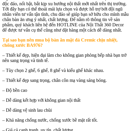
độc đáo, nổi bật, bắt kịp xu hướng nội thất mới nhất trên thị trường.
Tới đây bạn có thể thoải mái lựa chọn và được hỗ trợ bởi đội ngũ
nhân viên tư vấn tận tình, chu đáo sẽ giúp bạn sở hữu cho mình mẫu
chân bàn ăn ưng ý nhất, chất lượng. Để nắm rõ thông tin về sản
phẩm, quý khách liên hệ đến HOTLINE của Nội Thất 360 Decor
để được tư vấn cụ thể cũng như đặt hàng một cách dễ dàng nhất.
Tại sao bạn nên mua
bộ bàn ăn mặt đá Cremic chịu nhiệt,
chống xước BA976
?
– Thiết kế đẹp, hiện đại làm cho không gian phòng bếp nhà bạn trở
nên sang trọng và tinh tế.
– Tùy chọn 2 ghế, 6 ghế, 8 ghế và kiểu ghế khác nhau.
– Thiết kế đẹp sang trọng, chân côn mạ vàng sáng bóng.
– Độ bền cao
– Dễ dàng kết hợp với không gian nội thất
– Dễ dàng vệ sinh lau chùi
– Khả năng chống nước, chống xước bề mặt rất tốt.
– Giá cả cạnh tranh, uy tín, chất lượng.