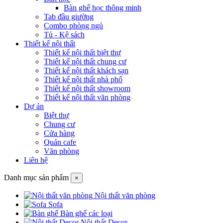
Bàn ghế học thông minh
Tab đầu giường
Combo phòng ngủ
Tủ - Kệ sách
Thiết kế nội thất
Thiết kế nội thất biệt thự
Thiết kế nội thất chung cư
Thiết kế nội thất khách sạn
Thiết kế nội thất nhà phố
Thiết kế nội thất showroom
Thiết kế nội thất văn phòng
Dự án
Biệt thự
Chung cư
Cửa hàng
Quán cafe
Văn phòng
Liên hệ
Danh mục sản phẩm
×
Nội thất văn phòng
Sofa
Bàn ghế các loại
Nội thất Decor