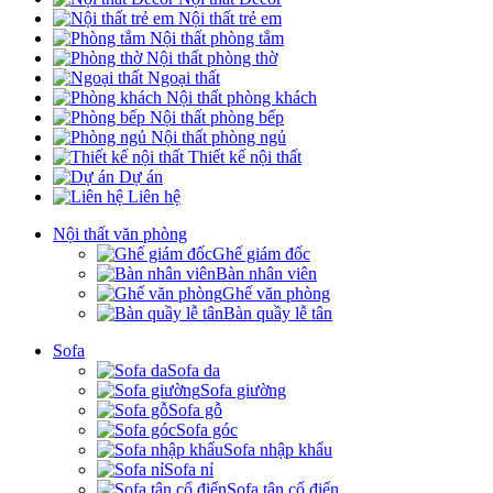
Nội thất trẻ em
Nội thất phòng tắm
Nội thất phòng thờ
Ngoại thất
Nội thất phòng khách
Nội thất phòng bếp
Nội thất phòng ngủ
Thiết kế nội thất
Dự án
Liên hệ
Nội thất văn phòng
Ghế giám đốc
Bàn nhân viên
Ghế văn phòng
Bàn quầy lễ tân
Sofa
Sofa da
Sofa giường
Sofa gỗ
Sofa góc
Sofa nhập khẩu
Sofa nỉ
Sofa tân cổ điển