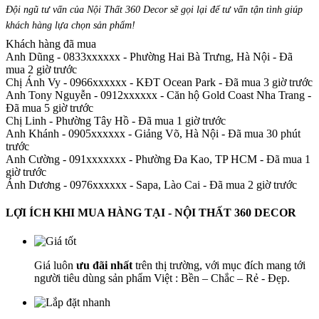
Đội ngũ tư vấn của Nội Thất 360 Decor sẽ gọi lại để tư vấn tận tình giúp
khách hàng lựa chọn sản phẩm
!
Khách hàng đã mua
Anh Dũng - 0833xxxxxx
-
Phường Hai Bà Trưng, Hà Nội - Đã
mua 2 giờ trước
Chị Ánh Vy - 0966xxxxxx
-
KĐT Ocean Park - Đã mua 3 giờ trước
Anh Tony Nguyễn - 0912xxxxxx
-
Căn hộ Gold Coast Nha Trang -
Đã mua 5 giờ trước
Chị Linh
-
Phường Tây Hồ - Đã mua 1 giờ trước
Anh Khánh - 0905xxxxxx
-
Giảng Võ, Hà Nội - Đã mua 30 phút
trước
Anh Cường - 091xxxxxxx
-
Phường Đa Kao, TP HCM - Đã mua 1
giờ trước
Ánh Dương - 0976xxxxxx
-
Sapa, Lào Cai - Đã mua 2 giờ trước
LỢI ÍCH KHI MUA HÀNG TẠI - NỘI THẤT 360 DECOR
Giá luôn
ưu đãi nhất
trên thị trường, với mục đích mang tới
người tiêu dùng sản phẩm Việt : Bền – Chắc – Rẻ - Đẹp.