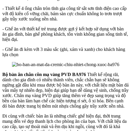
- Thiết kế 4 ống chân tròn tĩnh gia công từ sắt sơn tĩnh điện cao cấp
với độ kiên cố vững chãi, bám sàn cực chuẩn không lo trơn trượt
gây trầy xước xuống nền nhà.
- Ghế ăn với thiết kế trẻ trung được gợi ý kết hợp sử dụng với bàn
ăn gia đình, bàn ghế phòng khách, tôn vinh không gian sống tinh tế,
hiện đại.
- Ghế ăn đi kèm với 3 màu sắc (ghi, xám và xanh) cho khách hàng
lựa chọn
Bộ bàn ăn chân côn mạ vàng PVD BA976
Thiết kế rộng rãi,
dành cho gia đình có nhiều thành viên, chắc chắn bạn sẽ không
ngừng gật đầu khi mua được bộ bàn ăn này, với chất liệu mặt bàn đá
vân mây tự nhiên đẹp, hiện đại giúp bạn dễ dàng vệ sinh, chống trầy
xước. Chân mạ vàng PVD giúp tăng thêm vẻ đẹp sang trọng và độ
bền của bàn làm hạn chế các hiện tượng rỉ sét, ô xi hóa. Bên cạnh
đó bàn được trang bị thêm nút nhựa chống gây trầy xước nền nhà.
Đi cùng với chiếc bàn ăn là những chiếc ghế hiện đại, thời trang
mang đến vẻ đẹp thanh lịch cho phòng ăn của bạn. Với chất liệu da
cao cấp, tạo sự thoải mái và êm dịu khi ngồi, cùng với đó là khả