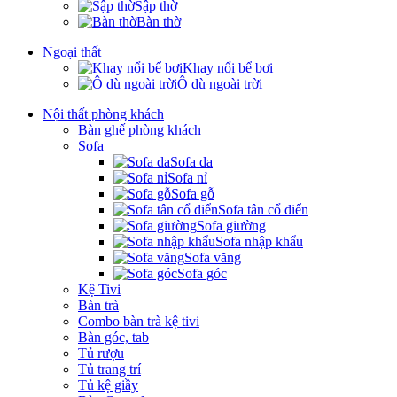
Sập thờ
Bàn thờ
Ngoại thất
Khay nổi bể bơi
Ô dù ngoài trời
Nội thất phòng khách
Bàn ghế phòng khách
Sofa
Sofa da
Sofa nỉ
Sofa gỗ
Sofa tân cổ điển
Sofa giường
Sofa nhập khẩu
Sofa văng
Sofa góc
Kệ Tivi
Bàn trà
Combo bàn trà kệ tivi
Bàn góc, tab
Tủ rượu
Tủ trang trí
Tủ kệ giầy