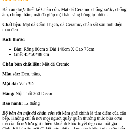
Bàn ăn được thiết kế Chân côn, Mặt đá Ceramic chống xước, chống
ẩm, chống thấm, mặt đá giúp mặt bàn sáng bóng tự nhiên.
Chất liệu:
Mặt đá Cẩm Thạch, đá Ceramic, chân sắt sơn tĩnh điện
màu đen
Kích thước:
Bàn: Rộng 80cm x Dài 140cm X Cao 75cm
Ghế: 45*50*88 cm
Chân bàn chất liệu:
Mặt đá Cremic
Màu sắc:
Đen, trắng
Mặt đá:
Vân 3D
Hãng:
Nội Thất 360 Decor
Bảo hành:
12 tháng
Bộ bàn ăn mặt đá chân côn sắt
kèm ghế chính là tâm điểm của căn
bếp. Không chỉ là nơi mọi người quây quần thưởng thức bữa cơm
mà còn là nơi lưu giữ nhiều khoảnh khắc tuyệt đẹp của một gia
đình. Bộ bàn ăn mặt đá kết hợp ghế da làm cho không gian căn bếp