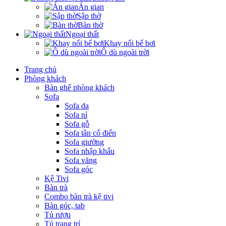
Án gian
Sập thờ
Bàn thờ
Ngoại thất
Khay nổi bể bơi
Ô dù ngoài trời
Trang chủ
Phòng khách
Bàn ghế phòng khách
Sofa
Sofa da
Sofa nỉ
Sofa gỗ
Sofa tân cổ điển
Sofa giường
Sofa nhập khẩu
Sofa văng
Sofa góc
Kệ Tivi
Bàn trà
Combo bàn trà kệ tivi
Bàn góc, tab
Tủ rượu
Tủ trang trí