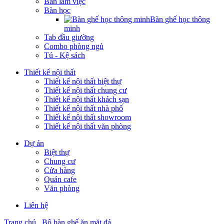
Bàn làm việc
Bàn học
Bàn ghế học thông
minh
Tab đầu giường
Combo phòng ngủ
Tủ - Kệ sách
Thiết kế nội thất
Thiết kế nội thất biệt thự
Thiết kế nội thất chung cư
Thiết kế nội thất khách sạn
Thiết kế nội thất nhà phố
Thiết kế nội thất showroom
Thiết kế nội thất văn phòng
Dự án
Biệt thự
Chung cư
Cửa hàng
Quán cafe
Văn phòng
Liên hệ
Trang chủ
Bộ bàn ghế ăn mặt đá