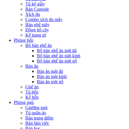
Tủ kệ giầy
Bàn Console
Xích đu
Combo xích đu mây
Bàn ghế mây
Đồng hồ cây
Kệ trang trí
Phòng bếp
Bộ bàn ghế ăn
Bộ bàn ghế ăn mặt đá
Bộ bàn ghế ăn mặt kính
Bộ bàn ghế ăn mặt gỗ
Bàn ăn
Bàn ăn mặt đá
Bàn ăn mặt kính
Bàn ăn mặt gỗ
Ghế ăn
Tủ bếp
Kệ bếp
Phòng ngủ
Giường ngủ
Tủ quần áo
Bàn trang điểm
Bàn làm việc
Bàn học