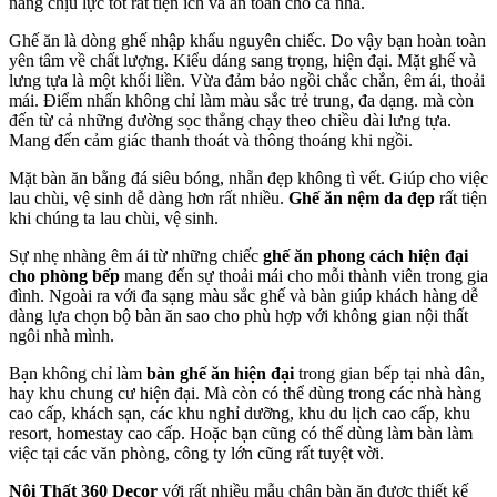
năng chịu lực tốt rất tiện ích và an toàn cho cả nhà.
Ghế ăn là dòng ghế nhập khẩu nguyên chiếc. Do vậy bạn hoàn toàn
yên tâm về chất lượng. Kiểu dáng sang trọng, hiện đại. Mặt ghế và
lưng tựa là một khối liền. Vừa đảm bảo ngồi chắc chắn, êm ái, thoải
mái. Điểm nhấn không chỉ làm màu sắc trẻ trung, đa dạng. mà còn
đến từ cả những đường sọc thẳng chạy theo chiều dài lưng tựa.
Mang đến cảm giác thanh thoát và thông thoáng khi ngồi.
Mặt bàn ăn bằng đá siêu bóng, nhẵn đẹp không tì vết. Giúp cho việc
lau chùi, vệ sinh dễ dàng hơn rất nhiều.
Ghế ăn nệm da đẹp
rất tiện
khi chúng ta lau chùi, vệ sinh.
Sự nhẹ nhàng êm ái từ những chiếc
ghế ăn phong cách hiện đại
cho phòng bếp
mang đến sự thoải mái cho mỗi thành viên trong gia
đình. Ngoài ra với đa sạng màu sắc ghế và bàn giúp khách hàng dễ
dàng lựa chọn bộ bàn ăn sao cho phù hợp với không gian nội thất
ngôi nhà mình.
Bạn không chỉ làm
bàn ghế ăn hiện đại
trong gian bếp tại nhà dân,
hay khu chung cư hiện đại. Mà còn có thể dùng trong các nhà hàng
cao cấp, khách sạn, các khu nghỉ dưỡng, khu du lịch cao cấp, khu
resort, homestay cao cấp. Hoặc bạn cũng có thể dùng làm bàn làm
việc tại các văn phòng, công ty lớn cũng rất tuyệt vời.
Nội Thất 360 Decor
với rất nhiều mẫu chân bàn ăn được thiết kế