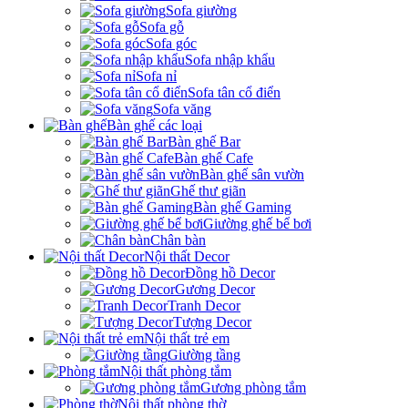
Sofa giường
Sofa gỗ
Sofa góc
Sofa nhập khẩu
Sofa nỉ
Sofa tân cổ điển
Sofa văng
Bàn ghế các loại
Bàn ghế Bar
Bàn ghế Cafe
Bàn ghế sân vườn
Ghế thư giãn
Bàn ghế Gaming
Giường ghế bể bơi
Chân bàn
Nội thất Decor
Đồng hồ Decor
Gương Decor
Tranh Decor
Tượng Decor
Nội thất trẻ em
Giường tầng
Nội thất phòng tắm
Gương phòng tắm
Nội thất phòng thờ