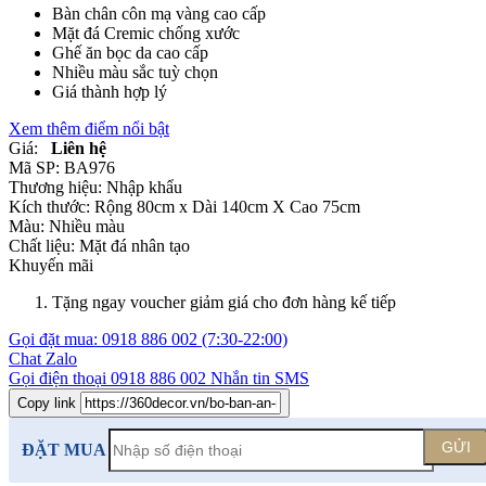
Bàn chân côn mạ vàng cao cấp
Mặt đá Cremic chống xước
Ghế ăn bọc da cao cấp
Nhiều màu sắc tuỳ chọn
Giá thành hợp lý
Xem thêm điểm nổi bật
Giá:
Liên hệ
Mã SP:
BA976
Thương hiệu:
Nhập khẩu
Kích thước:
Rộng 80cm x Dài 140cm X Cao 75cm
Màu:
Nhiều màu
Chất liệu:
Mặt đá nhân tạo
Khuyến mãi
Tặng ngay voucher giảm giá cho đơn hàng kế tiếp
Gọi đặt mua:
0918 886 002
(7:30-22:00)
Chat Zalo
Gọi điện thoại
0918 886 002
Nhắn tin SMS
Copy link
GỬI
ĐẶT MUA