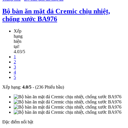
Bộ bàn ăn mặt đá Cremic chịu nhiệt,
chống xước BA976
Xếp
hạng
hiện
tại!
4.03/5
1
2
3
4
5
Xếp hạng:
4.0
/
5
-
(236 Phiếu bầu)
Đặc điểm nổi bật