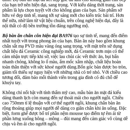
của bạn trở nên hiện đại, sang trọng. Với kiểu dáng thời trang, sản
phẩm là lựa chọn tuyệt vời cho không gian của bạn. Sản phẩm sở
hữu vẻ đẹp tinh tế, mang tới sự sáng mới cho kiến trúc bài trí. Hơn
thế nữa, nhờ làm từ vật liệu chuẩn, trên công nghệ hiện đại, đây là
nội thất có độ bền trường tồn đáng ngưỡng mộ.
Bộ bàn ăn chân côn hiện đại BA976
tạo sự tinh tế, mang đến điểm
nhất tuyệt vời trong phong ăn của bạn. Bàn ăn này bao gồm khung
chân sắt mạ PVD màu vàng óng sang trọng, với mặt trên sử dụng
chất liệu đá Ceramic công nghiệp mới, đá Ceramic trơn mịn có thể
cảm nhận trực tiếp khi sờ, việc lau chùi các vết thức ăn, bụi bẩn
nhanh chóng, không lo ố màu, ẩm mốc xâm nhập, chất liệu hoàn
toàn thân thiện với sức khoẻ người dùng.Bốn góc bàn được bo tròn,
giảm tối thiểu sự nguy hiện với những nhà có trẻ nhỏ. Với chiều cao
tương đối, đảm bảo mỗi thành viên trong gia đình có đủ chỗ để
khuỷu tay.
Không chỉ nổi bật với tính thẩm mỹ cao, mẫu bàn ăn mặt đá kiểu
dáng thanh lịch còn mang đến sự thoải mái cho người ngồi. Chiều
cao 750mm tỉ lệ thuận với cơ thể người ngồi, khung chân bàn ăn
rộng thoáng giúp mọi người dễ dàng co giãn chân khi ăn uống. Đặc
biệt, form ghế được bố trí phần nệm mousse tạo điểm tự êm ái từ
phần lưng xuống hông – mông – đùi mang đến cảm giác vô cùng dễ
chịu và êm ái cho người ngồi.