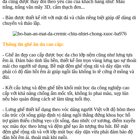
đá cũng được thay đổi theo yêu cầu của khách hàng như: Màu
trắng, trắng vân mây 3D, cẩm thạch đen...
- Bàn được thiết kế rời với mặt đá và chân riêng biệt giúp dễ dàng di
chuyển và tháo lắp.
Thông tin ghế ăn da cao cấp:
- Ghế ăn đẹp cao cấp được bọc da cho lớp nệm cũng như lưng tựa
êm ái. Đảm bảo tính lâu bền, thiết kế ôm trọn vùng lưng tạo sự thoải
mái cho người sử dụng. Bề mặt đệm ghế rộng rãi và dày dặn vừa
phải có độ đàn hồi êm ái giúp ngồi lâu không lo tê cứng ở mông và
đùi.
- Kết cấu lưng và đệm ghế liền khối mút bọc da công nghiệp cao
cấp với khả năng chống ẩm mốc tốt, không lo phai màu, xẹp lún
nếu bảo quản đúng cách sẽ làm tăng tuổi thọ.
- Lưng ghế thiết kế dạng theo vóc dáng người Việt với độ hõm theo
cấu trúc cột sống giúp định vị dáng ngồi thẳng đứng khoa học hỗ
trợ giảm thiểu chứng vẹo cột sống, đau nhức cơ xương, điểm xuyến
sọc màu dọc theo lưng và đệm ghế tạo ấn tượng thu hút. Bề mặt
đệm ghế rộng rãi và với lớp mút bọc dày dặn vừa phải đảm bảo độ
đàn hồi êm ái, thoải mái khi ngồi.