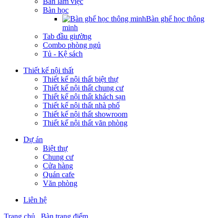
Bàn làm việc
Bàn học
Bàn ghế học thông
minh
Tab đầu giường
Combo phòng ngủ
Tủ - Kệ sách
Thiết kế nội thất
Thiết kế nội thất biệt thự
Thiết kế nội thất chung cư
Thiết kế nội thất khách sạn
Thiết kế nội thất nhà phố
Thiết kế nội thất showroom
Thiết kế nội thất văn phòng
Dự án
Biệt thự
Chung cư
Cửa hàng
Quán cafe
Văn phòng
Liên hệ
Trang chủ
Bàn trang điểm