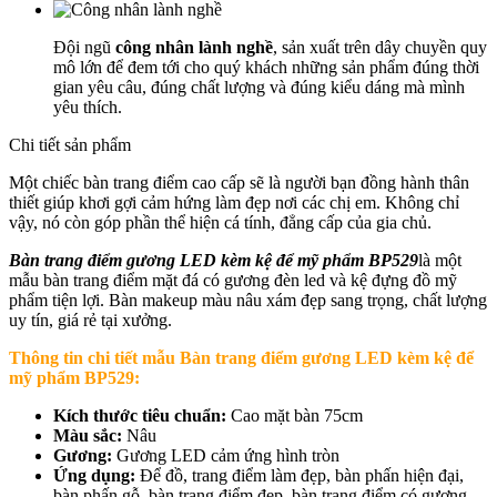
Đội ngũ
công nhân lành nghề
, sản xuất trên dây chuyền quy
mô lớn để đem tới cho quý khách những sản phẩm đúng thời
gian yêu câu, đúng chất lượng và đúng kiểu dáng mà mình
yêu thích.
Chi tiết sản phẩm
Một chiếc bàn trang điểm cao cấp sẽ là người bạn đồng hành thân
thiết giúp khơi gợi cảm hứng làm đẹp nơi các chị em. Không chỉ
vậy, nó còn góp phần thể hiện cá tính, đẳng cấp của gia chủ.
Bàn trang điểm gương LED kèm kệ để mỹ phẩm BP529
là một
mẫu bàn trang điểm mặt đá có gương đèn led và kệ đựng đồ mỹ
phẩm tiện lợi. Bàn makeup màu nâu xám đẹp sang trọng, chất lượng
uy tín, giá rẻ tại xưởng.
Thông tin chi tiết mẫu
Bàn trang điểm gương LED kèm kệ để
mỹ phẩm BP529:
Kích thước tiêu chuẩn:
Cao mặt bàn 75cm
Màu sắc:
Nâu
Gương:
Gương LED cảm ứng hình tròn
Ứng dụng:
Để đồ, trang điểm làm đẹp, bàn phấn hiện đại,
bàn phấn gỗ, bàn trang điểm đẹp, bàn trang điểm có gương,