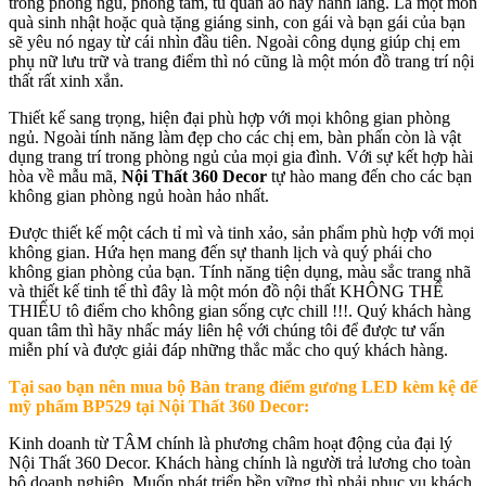
trong phòng ngủ, phòng tắm, tủ quần áo hay hành lang. Là một món
quà sinh nhật hoặc quà tặng giáng sinh, con gái và bạn gái của bạn
sẽ yêu nó ngay từ cái nhìn đầu tiên. Ngoài công dụng giúp chị em
phụ nữ lưu trữ và trang điểm thì nó cũng là một món đồ trang trí nội
thất rất xinh xắn.
Thiết kế sang trọng, hiện đại phù hợp với mọi không gian phòng
ngủ. Ngoài tính năng làm đẹp cho các chị em, bàn phấn còn là vật
dụng trang trí trong phòng ngủ của mọi gia đình. Với sự kết hợp hài
hòa về mẫu mã,
Nội Thất 360 Decor
tự hào mang đến cho các bạn
không gian phòng ngủ hoàn hảo nhất.
Được thiết kế một cách tỉ mì và tinh xảo, sản phẩm phù hợp với mọi
không gian. Hứa hẹn mang đến sự thanh lịch và quý phái cho
không gian phòng của bạn. Tính năng tiện dụng, màu sắc trang nhã
và thiết kế tinh tế thì đây là một món đồ nội thất KHÔNG THỂ
THIẾU tô điểm cho không gian sống cực chill !!!. Quý khách hàng
quan tâm thì hãy nhấc máy liên hệ với chúng tôi để được tư vấn
miễn phí và được giải đáp những thắc mắc cho quý khách hàng.
Tại sao bạn nên mua bộ
Bàn trang điểm gương LED kèm kệ để
mỹ phẩm BP529
tại Nội Thất 360 Decor:
Kinh doanh từ TÂM chính là phương châm hoạt động của đại lý
Nội Thất 360 Decor. Khách hàng chính là người trả lương cho toàn
bộ doanh nghiệp. Muốn phát triển bền vững thì phải phục vụ khách