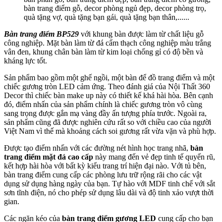
bàn trang điểm gỗ, decor phòng ngủ đẹp, decor phòng trọ,
quà tặng vợ, quà tặng bạn gái, quà tặng bạn thân,......
Bàn trang điểm
BP529
với khung bàn được làm từ chất liệu gỗ
công nghiệp. Mặt bàn làm từ đá cẩm thạch công nghiệp màu trắng
vân đen, khung chân bàn làm từ kim loại chống gỉ có độ bền và
kháng lực tốt.
Sản phẩm bao gồm một ghế ngồi, một bàn để đồ trang điểm và một
chiếc gương tròn LED cảm ứng. Theo đánh giá của Nội Thất 360
Decor thì chiếc bàn make up này có thiết kế khá hài hòa. Bên cạnh
đó, điểm nhấn của sản phẩm chính là chiếc gương tròn vô cùng
sang trọng được gắn mạ vàng đầy ấn tượng phía trước. Ngoài ra,
sản phẩm cũng đã được nghiên cứu rất so với chiều cao của người
Việt Nam vì thế mà khoảng cách soi gương rất vừa vặn và phù hợp.
Được tạo điểm nhấn với các đường nét hình học trang nhã,
bàn
trang điểm mặt đá cao cấp
này mang đến vẻ đẹp tinh tế quyến rũ,
kết hợp hài hòa với bất kỳ kiểu trang trí hiện đại nào. Với tủ bên,
bàn trang điểm cung cấp các phòng lưu trữ rộng rãi cho các vật
dụng sử dụng hàng ngày của bạn. Tự hào với MDF tinh chế với sắt
sơn tĩnh điện, nó cho phép sử dụng lâu dài và độ tinh xảo vượt thời
gian.
Các ngăn kéo của
bàn trang điểm gương LED
cung cấp cho bạn