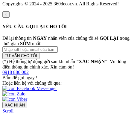
Copyrights © 2024 - 2025 360decor.vn. All Rights Reserved!
×
YÊU CẦU GỌI LẠI CHO TÔI
Để lại thông tin
NGAY
nhân viên của chúng tôi sẽ
GỌI LẠI
trong
thời gian
SỚM
nhất!
TƯ VẤN CHO TÔI
(*) Hệ thống tự động gửi sau khi nhấn
”XÁC NHẬN”
. Vui lòng
điền thông tin chính xác. Xin cảm ơn!
0918 886 002
Bấm để gọi ngay
!
Hoặc liên hệ với chúng tôi qua:
XÁC NHẬN
Scroll