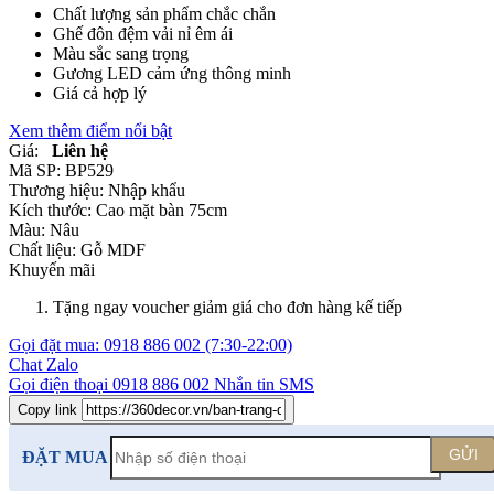
Chất lượng sản phẩm chắc chắn
Ghế đôn đệm vải nỉ êm ái
Màu sắc sang trọng
Gương LED cảm ứng thông minh
Giá cả hợp lý
Xem thêm điểm nổi bật
Giá:
Liên hệ
Mã SP:
BP529
Thương hiệu:
Nhập khẩu
Kích thước:
Cao mặt bàn 75cm
Màu:
Nâu
Chất liệu:
Gỗ MDF
Khuyến mãi
Tặng ngay voucher giảm giá cho đơn hàng kế tiếp
Gọi đặt mua:
0918 886 002
(7:30-22:00)
Chat Zalo
Gọi điện thoại
0918 886 002
Nhắn tin SMS
Copy link
GỬI
ĐẶT MUA