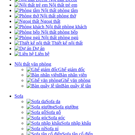
Nội thất trẻ em
Nội thất phòng tắm
Nội thất phòng thờ
Ngoại thất
Nội thất phòng khách
Nội thất phòng bếp
Nội thất phòng ngủ
Thiết kế nội thất
Dự án
Liên hệ
Nội thất văn phòng
Ghế giám đốc
Bàn nhân viên
Ghế văn phòng
Bàn quầy lễ tân
Sofa
Sofa da
Sofa giường
Sofa gỗ
Sofa góc
Sofa nhập khẩu
Sofa nỉ
Sofa tân cổ điển