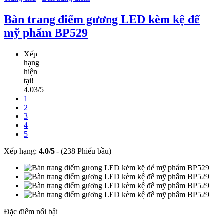
Bàn trang điểm gương LED kèm kệ để
mỹ phẩm BP529
Xếp
hạng
hiện
tại!
4.03/5
1
2
3
4
5
Xếp hạng:
4.0
/
5
-
(238 Phiếu bầu)
Đặc điểm nổi bật