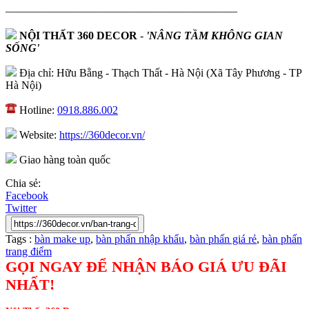
—————————————————————
NỘI THẤT 360 DECOR
-
'NÂNG TẦM KHÔNG GIAN
SỐNG'
Địa chỉ: Hữu Bằng - Thạch Thất - Hà Nội (Xã Tây Phương - TP
Hà Nội)
Hotline:
0918.886.002
Website:
https://360decor.vn/
Giao hàng toàn quốc
Chia sẻ:
Facebook
Twitter
Tags :
bàn make up
,
bàn phấn nhập khẩu
,
bàn phấn giá rẻ
,
bàn phấn
trang điểm
GỌI NGAY ĐỂ NHẬN BÁO GIÁ ƯU ĐÃI
NHẤT!