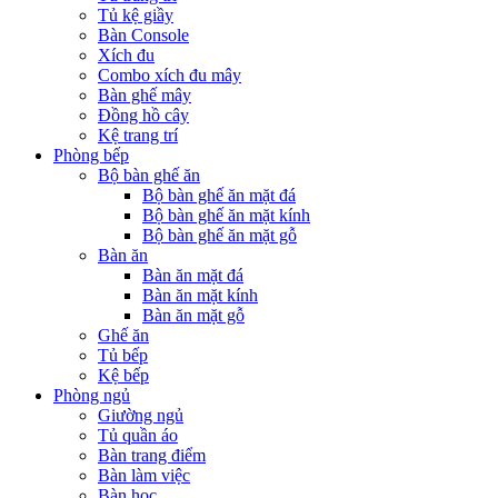
Tủ kệ giầy
Bàn Console
Xích đu
Combo xích đu mây
Bàn ghế mây
Đồng hồ cây
Kệ trang trí
Phòng bếp
Bộ bàn ghế ăn
Bộ bàn ghế ăn mặt đá
Bộ bàn ghế ăn mặt kính
Bộ bàn ghế ăn mặt gỗ
Bàn ăn
Bàn ăn mặt đá
Bàn ăn mặt kính
Bàn ăn mặt gỗ
Ghế ăn
Tủ bếp
Kệ bếp
Phòng ngủ
Giường ngủ
Tủ quần áo
Bàn trang điểm
Bàn làm việc
Bàn học