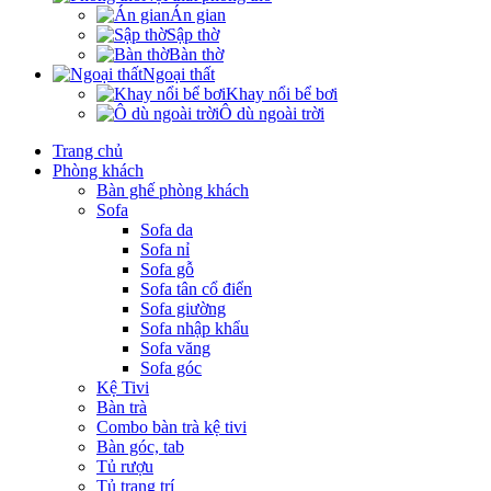
Án gian
Sập thờ
Bàn thờ
Ngoại thất
Khay nổi bể bơi
Ô dù ngoài trời
Trang chủ
Phòng khách
Bàn ghế phòng khách
Sofa
Sofa da
Sofa nỉ
Sofa gỗ
Sofa tân cổ điển
Sofa giường
Sofa nhập khẩu
Sofa văng
Sofa góc
Kệ Tivi
Bàn trà
Combo bàn trà kệ tivi
Bàn góc, tab
Tủ rượu
Tủ trang trí