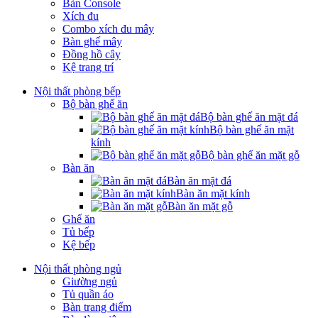
Bàn Console
Xích đu
Combo xích đu mây
Bàn ghế mây
Đồng hồ cây
Kệ trang trí
Nội thất phòng bếp
Bộ bàn ghế ăn
Bộ bàn ghế ăn mặt đá
Bộ bàn ghế ăn mặt
kính
Bộ bàn ghế ăn mặt gỗ
Bàn ăn
Bàn ăn mặt đá
Bàn ăn mặt kính
Bàn ăn mặt gỗ
Ghế ăn
Tủ bếp
Kệ bếp
Nội thất phòng ngủ
Giường ngủ
Tủ quần áo
Bàn trang điểm