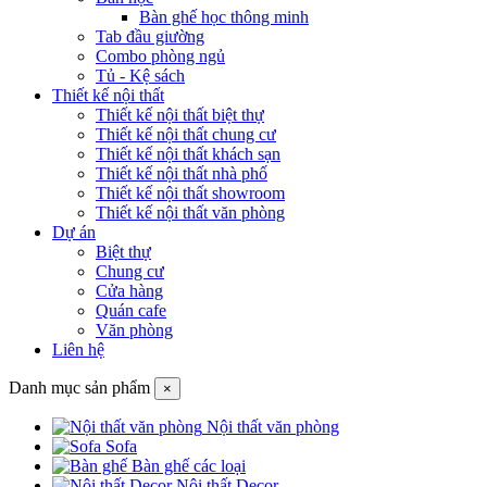
Bàn ghế học thông minh
Tab đầu giường
Combo phòng ngủ
Tủ - Kệ sách
Thiết kế nội thất
Thiết kế nội thất biệt thự
Thiết kế nội thất chung cư
Thiết kế nội thất khách sạn
Thiết kế nội thất nhà phố
Thiết kế nội thất showroom
Thiết kế nội thất văn phòng
Dự án
Biệt thự
Chung cư
Cửa hàng
Quán cafe
Văn phòng
Liên hệ
Danh mục sản phẩm
×
Nội thất văn phòng
Sofa
Bàn ghế các loại
Nội thất Decor