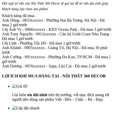
Đội ngũ tư vấn của Nội Thất 360 Decor sẽ gọi lại để tư vấn tận tình giúp
khách hàng lựa chọn sản phẩm
!
Khách hàng đã mua
Anh Dũng - 0833xxxxxx
-
Phường Hai Bà Trưng, Hà Nội - Đã
mua 2 giờ trước
Chị Ánh Vy - 0966xxxxxx
-
KĐT Ocean Park - Đã mua 3 giờ trước
Anh Tony Nguyễn - 0912xxxxxx
-
Căn hộ Gold Coast Nha Trang -
Đã mua 5 giờ trước
Chị Linh
-
Phường Tây Hồ - Đã mua 1 giờ trước
Anh Khánh - 0905xxxxxx
-
Giảng Võ, Hà Nội - Đã mua 30 phút
trước
Anh Cường - 091xxxxxxx
-
Phường Đa Kao, TP HCM - Đã mua 1
giờ trước
Ánh Dương - 0976xxxxxx
-
Sapa, Lào Cai - Đã mua 2 giờ trước
LỢI ÍCH KHI MUA HÀNG TẠI - NỘI THẤT 360 DECOR
Giá luôn
ưu đãi nhất
trên thị trường, với mục đích mang tới
người tiêu dùng sản phẩm Việt : Bền – Chắc – Rẻ - Đẹp.