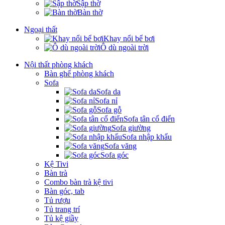
Sập thờ
Bàn thờ
Ngoại thất
Khay nổi bể bơi
Ô dù ngoài trời
Nội thất phòng khách
Bàn ghế phòng khách
Sofa
Sofa da
Sofa nỉ
Sofa gỗ
Sofa tân cổ điển
Sofa giường
Sofa nhập khẩu
Sofa văng
Sofa góc
Kệ Tivi
Bàn trà
Combo bàn trà kệ tivi
Bàn góc, tab
Tủ rượu
Tủ trang trí
Tủ kệ giầy