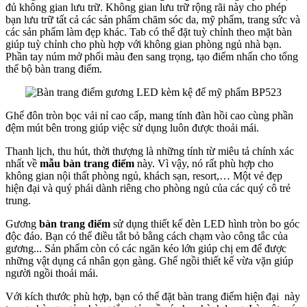
đủ không gian lưu trữ. Không gian lưu trữ rộng rãi này cho phép
bạn lưu trữ tất cả các sản phẩm chăm sóc da, mỹ phẩm, trang sức và
các sản phẩm làm đẹp khác. Tab có thể đặt tuỳ chỉnh theo mặt bàn
giúp tuỳ chỉnh cho phù hợp với không gian phòng ngủ nhà bạn.
Phần tay núm mở phối màu đen sang trọng, tạo điểm nhấn cho tổng
thể bộ bàn trang điểm.
Ghế đôn tròn bọc vải nỉ cao cấp, mang tính đàn hồi cao cùng phần
đệm mút bên trong giúp việc sử dụng luôn được thoải mái.
Thanh lịch, thu hút, thời thượng là những tính từ miêu tả chính xác
nhất về
mẫu bàn trang điểm
này. Vì vậy, nó rất phù hợp cho
không gian nội thất phòng ngủ, khách sạn, resort,… Một vẻ đẹp
hiện đại và quý phái dành riêng cho phòng ngủ của các quý cô trẻ
trung.
Gương
bàn trang điểm
sử dụng thiết kế đèn LED hình tròn bo góc
độc đáo. Bạn có thể điều tắt bỏ bằng cách chạm vào công tắc của
gương... Sản phẩm còn có các ngăn kéo lớn giúp chị em để được
những vật dụng cá nhân gọn gàng. Ghế ngồi thiết kế vừa vặn giúp
người ngồi thoải mái.
Với kích thước phù hợp, bạn có thể đặt bàn trang điểm hiện đại này