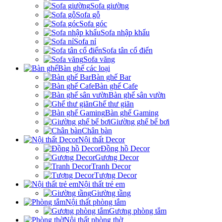
Sofa giường
Sofa gỗ
Sofa góc
Sofa nhập khẩu
Sofa nỉ
Sofa tân cổ điển
Sofa văng
Bàn ghế các loại
Bàn ghế Bar
Bàn ghế Cafe
Bàn ghế sân vườn
Ghế thư giãn
Bàn ghế Gaming
Giường ghế bể bơi
Chân bàn
Nội thất Decor
Đồng hồ Decor
Gương Decor
Tranh Decor
Tượng Decor
Nội thất trẻ em
Giường tầng
Nội thất phòng tắm
Gương phòng tắm
Nội thất phòng thờ