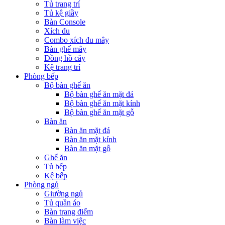
Tủ trang trí
Tủ kệ giầy
Bàn Console
Xích đu
Combo xích đu mây
Bàn ghế mây
Đồng hồ cây
Kệ trang trí
Phòng bếp
Bộ bàn ghế ăn
Bộ bàn ghế ăn mặt đá
Bộ bàn ghế ăn mặt kính
Bộ bàn ghế ăn mặt gỗ
Bàn ăn
Bàn ăn mặt đá
Bàn ăn mặt kính
Bàn ăn mặt gỗ
Ghế ăn
Tủ bếp
Kệ bếp
Phòng ngủ
Giường ngủ
Tủ quần áo
Bàn trang điểm
Bàn làm việc