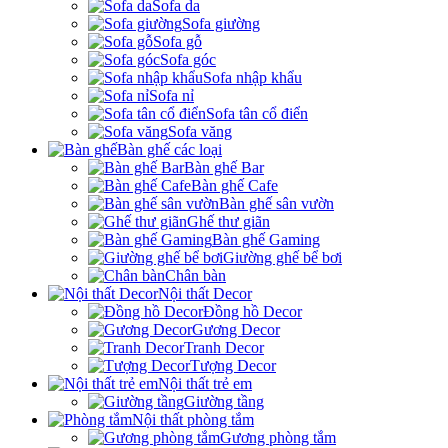
Sofa da
Sofa giường
Sofa gỗ
Sofa góc
Sofa nhập khẩu
Sofa nỉ
Sofa tân cổ điển
Sofa văng
Bàn ghế các loại
Bàn ghế Bar
Bàn ghế Cafe
Bàn ghế sân vườn
Ghế thư giãn
Bàn ghế Gaming
Giường ghế bể bơi
Chân bàn
Nội thất Decor
Đồng hồ Decor
Gương Decor
Tranh Decor
Tượng Decor
Nội thất trẻ em
Giường tầng
Nội thất phòng tắm
Gương phòng tắm