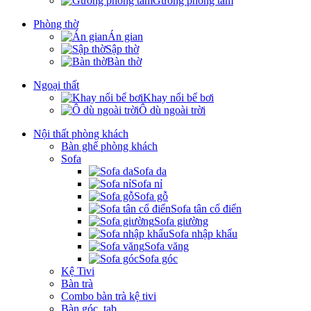
Gương phòng tắm
Phòng thờ
Án gian
Sập thờ
Bàn thờ
Ngoại thất
Khay nổi bể bơi
Ô dù ngoài trời
Nội thất phòng khách
Bàn ghế phòng khách
Sofa
Sofa da
Sofa nỉ
Sofa gỗ
Sofa tân cổ điển
Sofa giường
Sofa nhập khẩu
Sofa văng
Sofa góc
Kệ Tivi
Bàn trà
Combo bàn trà kệ tivi
Bàn góc, tab