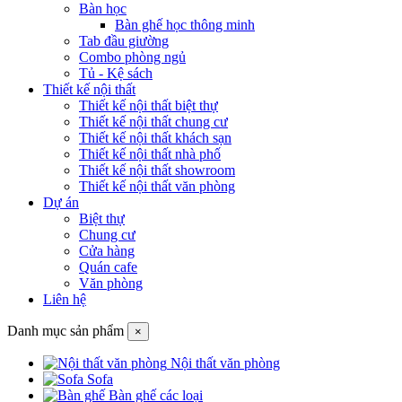
Bàn học
Bàn ghế học thông minh
Tab đầu giường
Combo phòng ngủ
Tủ - Kệ sách
Thiết kế nội thất
Thiết kế nội thất biệt thự
Thiết kế nội thất chung cư
Thiết kế nội thất khách sạn
Thiết kế nội thất nhà phố
Thiết kế nội thất showroom
Thiết kế nội thất văn phòng
Dự án
Biệt thự
Chung cư
Cửa hàng
Quán cafe
Văn phòng
Liên hệ
Danh mục sản phẩm
×
Nội thất văn phòng
Sofa
Bàn ghế các loại