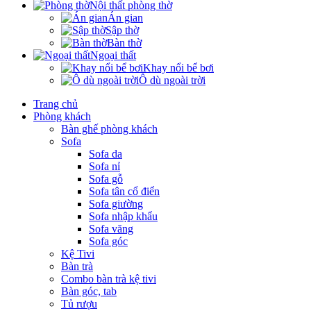
Nội thất phòng thờ
Án gian
Sập thờ
Bàn thờ
Ngoại thất
Khay nổi bể bơi
Ô dù ngoài trời
Trang chủ
Phòng khách
Bàn ghế phòng khách
Sofa
Sofa da
Sofa nỉ
Sofa gỗ
Sofa tân cổ điển
Sofa giường
Sofa nhập khẩu
Sofa văng
Sofa góc
Kệ Tivi
Bàn trà
Combo bàn trà kệ tivi
Bàn góc, tab
Tủ rượu