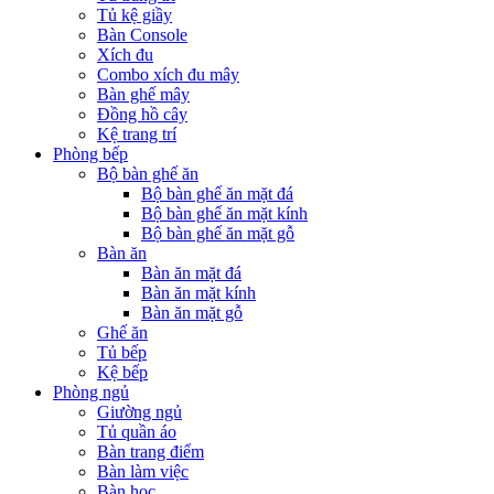
Tủ kệ giầy
Bàn Console
Xích đu
Combo xích đu mây
Bàn ghế mây
Đồng hồ cây
Kệ trang trí
Phòng bếp
Bộ bàn ghế ăn
Bộ bàn ghế ăn mặt đá
Bộ bàn ghế ăn mặt kính
Bộ bàn ghế ăn mặt gỗ
Bàn ăn
Bàn ăn mặt đá
Bàn ăn mặt kính
Bàn ăn mặt gỗ
Ghế ăn
Tủ bếp
Kệ bếp
Phòng ngủ
Giường ngủ
Tủ quần áo
Bàn trang điểm
Bàn làm việc
Bàn học