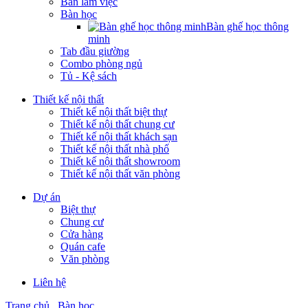
Bàn làm việc
Bàn học
Bàn ghế học thông
minh
Tab đầu giường
Combo phòng ngủ
Tủ - Kệ sách
Thiết kế nội thất
Thiết kế nội thất biệt thự
Thiết kế nội thất chung cư
Thiết kế nội thất khách sạn
Thiết kế nội thất nhà phố
Thiết kế nội thất showroom
Thiết kế nội thất văn phòng
Dự án
Biệt thự
Chung cư
Cửa hàng
Quán cafe
Văn phòng
Liên hệ
Trang chủ
Bàn học