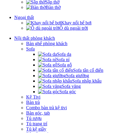
Sập thờ
Bàn thờ
Ngoại thất
Khay nổi bể bơi
Ô dù ngoài trời
Nội thất phòng khách
Bàn ghế phòng khách
Sofa
Sofa da
Sofa nỉ
Sofa gỗ
Sofa tân cổ điển
Sofa giường
Sofa nhập khẩu
Sofa văng
Sofa góc
Kệ Tivi
Bàn trà
Combo bàn trà kệ tivi
Bàn góc, tab
Tủ rượu
Tủ trang trí
Tủ kệ giầy