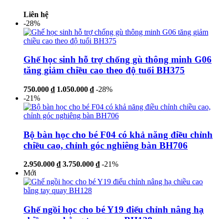
Liên hệ
-28%
Ghế học sinh hỗ trợ chống gù thông minh G06
tăng giảm chiều cao theo độ tuổi BH375
750.000 ₫
1.050.000 ₫
-28%
-21%
Bộ bàn học cho bé F04 có khả năng điều chỉnh
chiều cao, chỉnh góc nghiêng bàn BH706
2.950.000 ₫
3.750.000 ₫
-21%
Mới
Ghế ngồi học cho bé Y19 điểu chỉnh nâng hạ