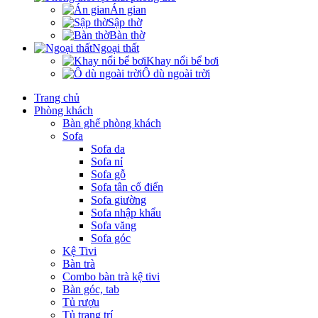
Án gian
Sập thờ
Bàn thờ
Ngoại thất
Khay nổi bể bơi
Ô dù ngoài trời
Trang chủ
Phòng khách
Bàn ghế phòng khách
Sofa
Sofa da
Sofa nỉ
Sofa gỗ
Sofa tân cổ điển
Sofa giường
Sofa nhập khẩu
Sofa văng
Sofa góc
Kệ Tivi
Bàn trà
Combo bàn trà kệ tivi
Bàn góc, tab
Tủ rượu
Tủ trang trí