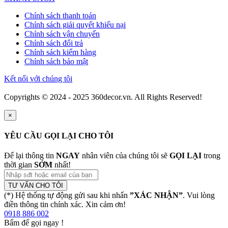
Chính sách thanh toán
Chính sách giải quyết khiếu nại
Chính sách vận chuyển
Chính sách đổi trả
Chính sách kiểm hàng
Chính sách bảo mật
Kết nối với chúng tôi
Copyrights © 2024 - 2025 360decor.vn. All Rights Reserved!
×
YÊU CẦU GỌI LẠI CHO TÔI
Để lại thông tin
NGAY
nhân viên của chúng tôi sẽ
GỌI LẠI
trong
thời gian
SỚM
nhất!
TƯ VẤN CHO TÔI
(*) Hệ thống tự động gửi sau khi nhấn
”XÁC NHẬN”
. Vui lòng
điền thông tin chính xác. Xin cảm ơn!
0918 886 002
Bấm để gọi ngay
!