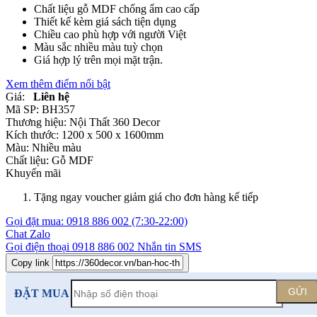
Chất liệu gỗ MDF chống ẩm cao cấp
Thiết kế kèm giá sách tiện dụng
Chiều cao phù hợp với người Việt
Màu sắc nhiều màu tuỳ chọn
Giá hợp lý trên mọi mặt trận.
Xem thêm điểm nổi bật
Giá:
Liên hệ
Mã SP:
BH357
Thương hiệu:
Nội Thất 360 Decor
Kích thước:
1200 x 500 x 1600mm
Màu:
Nhiều màu
Chất liệu:
Gỗ MDF
Khuyến mãi
Tặng ngay voucher giảm giá cho đơn hàng kế tiếp
Gọi đặt mua:
0918 886 002
(7:30-22:00)
Chat Zalo
Gọi điện thoại
0918 886 002
Nhắn tin SMS
Copy link
GỬI
ĐẶT MUA