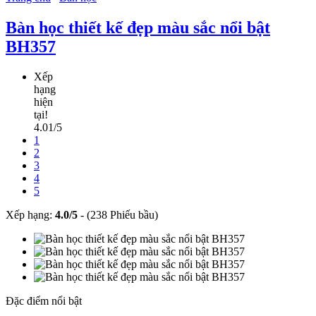
Bàn học thiết kế đẹp màu sắc nổi bật
BH357
Xếp
hạng
hiện
tại!
4.01/5
1
2
3
4
5
Xếp hạng:
4.0
/
5
-
(238 Phiếu bầu)
Đặc điểm nổi bật