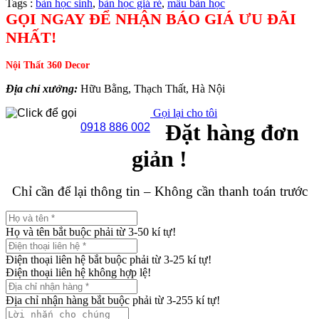
Tags :
bàn học sinh
,
bàn học giá rẻ
,
mẫu bàn học
GỌI NGAY ĐỂ NHẬN BÁO GIÁ ƯU ĐÃI
NHẤT!
Nội Thất 360 Decor
Địa chỉ xưởng:
Hữu Bằng, Thạch Thất, Hà Nội
Gọi lại cho tôi
Đặt hàng đơn
0918 886 002
giản !
Chỉ cần để lại thông tin – Không cần thanh toán trước
Họ và tên bắt buộc phải từ 3-50 kí tự!
Điện thoại liên hệ bắt buộc phải từ 3-25 kí tự!
Điện thoại liên hệ không hợp lệ!
Địa chỉ nhận hàng bắt buộc phải từ 3-255 kí tự!