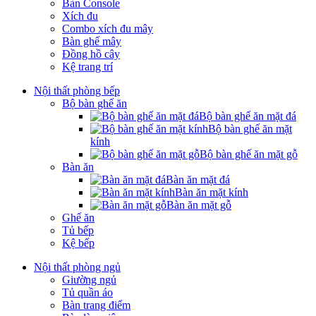
Bàn Console
Xích đu
Combo xích đu mây
Bàn ghế mây
Đồng hồ cây
Kệ trang trí
Nội thất phòng bếp
Bộ bàn ghế ăn
Bộ bàn ghế ăn mặt đá
Bộ bàn ghế ăn mặt
kính
Bộ bàn ghế ăn mặt gỗ
Bàn ăn
Bàn ăn mặt đá
Bàn ăn mặt kính
Bàn ăn mặt gỗ
Ghế ăn
Tủ bếp
Kệ bếp
Nội thất phòng ngủ
Giường ngủ
Tủ quần áo
Bàn trang điểm