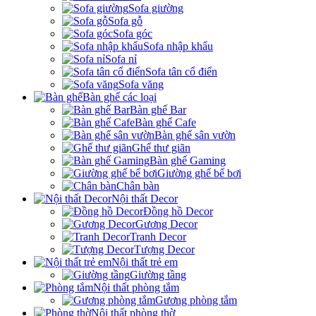
Sofa giường
Sofa gỗ
Sofa góc
Sofa nhập khẩu
Sofa nỉ
Sofa tân cổ điển
Sofa văng
Bàn ghế các loại
Bàn ghế Bar
Bàn ghế Cafe
Bàn ghế sân vườn
Ghế thư giãn
Bàn ghế Gaming
Giường ghế bể bơi
Chân bàn
Nội thất Decor
Đồng hồ Decor
Gương Decor
Tranh Decor
Tượng Decor
Nội thất trẻ em
Giường tầng
Nội thất phòng tắm
Gương phòng tắm
Nội thất phòng thờ