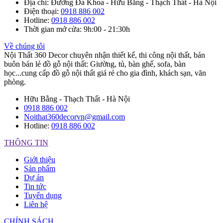
Địa chỉ
: Đường Đa Khoa - Hữu Bằng - Thạch Thất - Hà Nội
Điện thoại
:
0918 886 002
Hotline
:
0918 886 002
Thời gian mở cửa
: 9h:00 - 21:30h
Về chúng tôi
Nội Thất 360 Decor chuyên nhận thiết kế, thi công nội thất, bán
buôn bán lẻ đồ gỗ nội thất: Giường, tủ, bàn ghế, sofa, bàn
học...cung cấp đồ gỗ nội thất giá rẻ cho gia đình, khách sạn, văn
phòng.
Hữu Bằng - Thạch Thất - Hà Nội
0918 886 002
Noithat360decorvn@gmail.com
Hotline:
0918 886 002
THÔNG TIN
Giới thiệu
Sản phẩm
Dự án
Tin tức
Tuyển dụng
Liên hệ
CHÍNH SÁCH