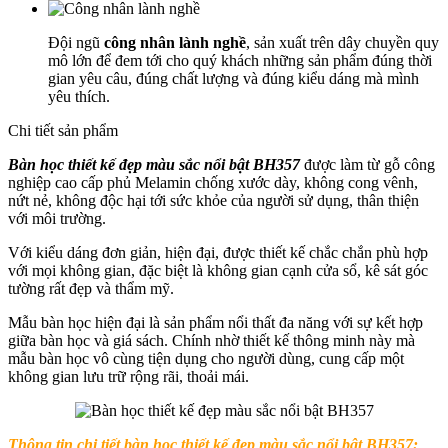
Đội ngũ
công nhân lành nghề
, sản xuất trên dây chuyền quy
mô lớn để đem tới cho quý khách những sản phẩm đúng thời
gian yêu câu, đúng chất lượng và đúng kiểu dáng mà mình
yêu thích.
Chi tiết sản phẩm
Bàn học thiết kế đẹp màu sắc nổi bật BH357
được làm từ gỗ công
nghiệp cao cấp phủ Melamin chống xước dày, không cong vênh,
nứt nẻ, không độc hại tới sức khỏe của người sử dụng, thân thiện
với môi trường.
Với kiểu dáng đơn giản, hiện đại, được thiết kế chắc chắn phù hợp
với mọi không gian, đặc biệt là không gian cạnh cửa sổ, kê sát góc
tường rất đẹp và thẩm mỹ.
Mẫu bàn học hiện đại là sản phẩm nổi thất đa năng với sự kết hợp
giữa bàn học và giá sách. Chính nhờ thiết kế thông minh này mà
mẫu bàn học vô cùng tiện dụng cho người dùng, cung cấp một
không gian lưu trữ rộng rãi, thoải mái.
Thông tin chi tiết b
àn học thiết kế đẹp màu sắc nổi bật BH357: