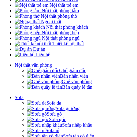
Nội thất trẻ em
Nội thất phòng tắm
Nội thất phòng thờ
Ngoại thất
Nội thất phòng khách
Nội thất phòng bếp
Nội thất phòng ngủ
Thiết kế nội thất
Dự án
Liên hệ
Nội thất văn phòng
Ghế giám đốc
Bàn nhân viên
Ghế văn phòng
Bàn quầy lễ tân
Sofa
Sofa da
Sofa giường
Sofa gỗ
Sofa góc
Sofa nhập khẩu
Sofa nỉ
Sofa tân cổ điển