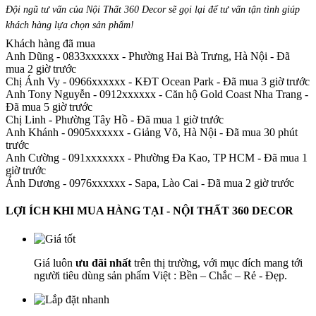
Đội ngũ tư vấn của Nội Thất 360 Decor sẽ gọi lại để tư vấn tận tình giúp
khách hàng lựa chọn sản phẩm
!
Khách hàng đã mua
Anh Dũng - 0833xxxxxx
-
Phường Hai Bà Trưng, Hà Nội - Đã
mua 2 giờ trước
Chị Ánh Vy - 0966xxxxxx
-
KĐT Ocean Park - Đã mua 3 giờ trước
Anh Tony Nguyễn - 0912xxxxxx
-
Căn hộ Gold Coast Nha Trang -
Đã mua 5 giờ trước
Chị Linh
-
Phường Tây Hồ - Đã mua 1 giờ trước
Anh Khánh - 0905xxxxxx
-
Giảng Võ, Hà Nội - Đã mua 30 phút
trước
Anh Cường - 091xxxxxxx
-
Phường Đa Kao, TP HCM - Đã mua 1
giờ trước
Ánh Dương - 0976xxxxxx
-
Sapa, Lào Cai - Đã mua 2 giờ trước
LỢI ÍCH KHI MUA HÀNG TẠI - NỘI THẤT 360 DECOR
Giá luôn
ưu đãi nhất
trên thị trường, với mục đích mang tới
người tiêu dùng sản phẩm Việt : Bền – Chắc – Rẻ - Đẹp.