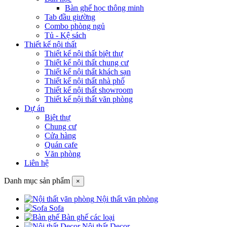
Bàn ghế học thông minh
Tab đầu giường
Combo phòng ngủ
Tủ - Kệ sách
Thiết kế nội thất
Thiết kế nội thất biệt thự
Thiết kế nội thất chung cư
Thiết kế nội thất khách sạn
Thiết kế nội thất nhà phố
Thiết kế nội thất showroom
Thiết kế nội thất văn phòng
Dự án
Biệt thự
Chung cư
Cửa hàng
Quán cafe
Văn phòng
Liên hệ
Danh mục sản phẩm
×
Nội thất văn phòng
Sofa
Bàn ghế các loại
Nội thất Decor