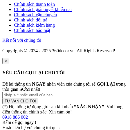
Chính sách thanh toán
Chính sách giải quyết khiếu nại
Chính sách vận chuyển
Chính sách đổi trả
Chính sách kiểm hàng
Chính sách bảo mật
Kết nối với chúng tôi
Copyrights © 2024 - 2025 360decor.vn. All Rights Reserved!
×
YÊU CẦU GỌI LẠI CHO TÔI
Để lại thông tin
NGAY
nhân viên của chúng tôi sẽ
GỌI LẠI
trong
thời gian
SỚM
nhất!
TƯ VẤN CHO TÔI
(*) Hệ thống tự động gửi sau khi nhấn
”XÁC NHẬN”
. Vui lòng
điền thông tin chính xác. Xin cảm ơn!
0918 886 002
Bấm để gọi ngay
!
Hoặc liên hệ với chúng tôi qua: