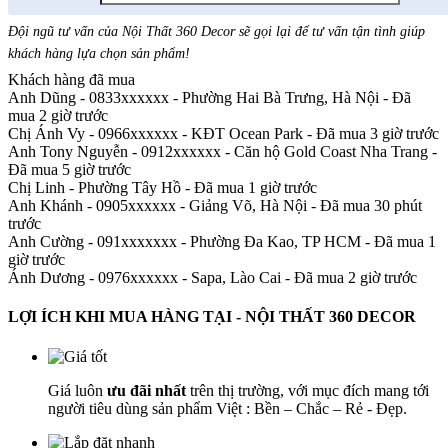
Đội ngũ tư vấn của Nội Thất 360 Decor sẽ gọi lại để tư vấn tận tình giúp
khách hàng lựa chọn sản phẩm
!
Khách hàng đã mua
Anh Dũng - 0833xxxxxx
-
Phường Hai Bà Trưng, Hà Nội - Đã
mua 2 giờ trước
Chị Ánh Vy - 0966xxxxxx
-
KĐT Ocean Park - Đã mua 3 giờ trước
Anh Tony Nguyễn - 0912xxxxxx
-
Căn hộ Gold Coast Nha Trang -
Đã mua 5 giờ trước
Chị Linh
-
Phường Tây Hồ - Đã mua 1 giờ trước
Anh Khánh - 0905xxxxxx
-
Giảng Võ, Hà Nội - Đã mua 30 phút
trước
Anh Cường - 091xxxxxxx
-
Phường Đa Kao, TP HCM - Đã mua 1
giờ trước
Ánh Dương - 0976xxxxxx
-
Sapa, Lào Cai - Đã mua 2 giờ trước
LỢI ÍCH KHI MUA HÀNG TẠI - NỘI THẤT 360 DECOR
Giá luôn
ưu đãi nhất
trên thị trường, với mục đích mang tới
người tiêu dùng sản phẩm Việt : Bền – Chắc – Rẻ - Đẹp.