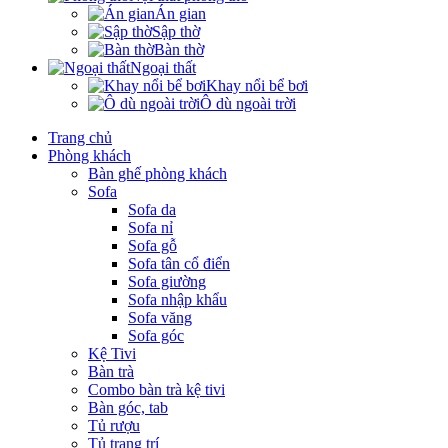
Án gian
Sập thờ
Bàn thờ
Ngoại thất
Khay nổi bể bơi
Ô dù ngoài trời
Trang chủ
Phòng khách
Bàn ghế phòng khách
Sofa
Sofa da
Sofa nỉ
Sofa gỗ
Sofa tân cổ điển
Sofa giường
Sofa nhập khẩu
Sofa văng
Sofa góc
Kệ Tivi
Bàn trà
Combo bàn trà kệ tivi
Bàn góc, tab
Tủ rượu
Tủ trang trí