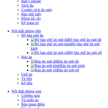
Bàn Console
Xích đu
Combo xích đu mây
Bàn ghế mây
Đồng hồ cây
Kệ trang trí
Nội thất phòng bếp
Bộ bàn ghế ăn
Bộ bàn ghế ăn mặt đá
Bộ bàn ghế ăn mặt
kính
Bộ bàn ghế ăn mặt gỗ
Bàn ăn
Bàn ăn mặt đá
Bàn ăn mặt kính
Bàn ăn mặt gỗ
Ghế ăn
Tủ bếp
Kệ bếp
Nội thất phòng ngủ
Giường ngủ
Tủ quần áo
Bàn trang điểm