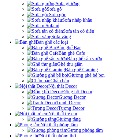
Sofa giường
Sofa gỗ
Sofa góc
Sofa nhập khẩu
Sofa nỉ
Sofa tân cổ điển
Sofa văng
Bàn ghế các loại
Bàn ghế Bar
Bàn ghế Cafe
Bàn ghế sân vườn
Ghế thư giãn
Bàn ghế Gaming
Giường ghế bể bơi
Chân bàn
Nội thất Decor
Đồng hồ Decor
Gương Decor
Tranh Decor
Tượng Decor
Nội thất trẻ em
Giường tầng
Nội thất phòng tắm
Gương phòng tắm
Nội thất phòng thờ