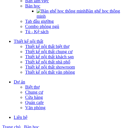
Bàn làm việc
Bàn học
Bàn ghế học thông
minh
Tab đầu giường
Combo phòng ngủ
Tủ - Kệ sách
Thiết kế nội thất
Thiết kế nội thất biệt thự
Thiết kế nội thất chung cư
Thiết kế nội thất khách sạn
Thiết kế nội thất nhà phố
Thiết kế nội thất showroom
Thiết kế nội thất văn phòng
Dự án
Biệt thự
Chung cư
Cửa hàng
Quán cafe
Văn phòng
Liên hệ
Trang chủ
Bàn học