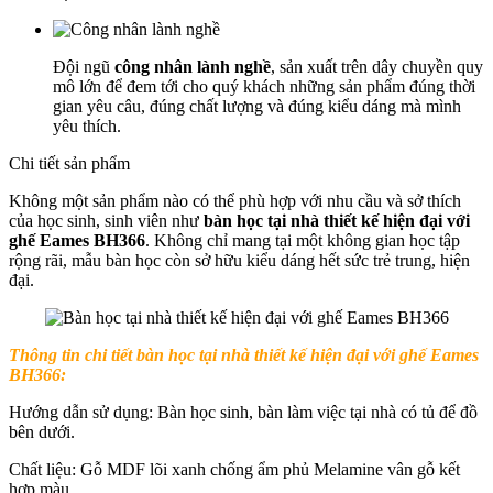
Đội ngũ
công nhân lành nghề
, sản xuất trên dây chuyền quy
mô lớn để đem tới cho quý khách những sản phẩm đúng thời
gian yêu câu, đúng chất lượng và đúng kiểu dáng mà mình
yêu thích.
Chi tiết sản phẩm
Không một sản phẩm nào có thể phù hợp với nhu cầu và sở thích
của học sinh, sinh viên như
bàn học tại nhà thiết kế hiện đại với
ghế Eames BH366
. Không chỉ mang tại một không gian học tập
rộng rãi, mẫu bàn học còn sở hữu kiểu dáng hết sức trẻ trung, hiện
đại.
Thông tin chi tiết b
àn học tại nhà thiết kế hiện đại với ghế Eames
BH366:
Hướng dẫn sử dụng: Bàn học sinh, bàn làm việc tại nhà có tủ để đồ
bên dưới.
Chất liệu: Gỗ MDF lõi xanh chống ẩm phủ Melamine vân gỗ kết
hợp màu