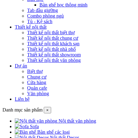
Bàn ghế học thông minh
Tab đầu giường
Combo phòng ngủ
Tủ - Kệ sách
Thiết kế nội thất
Thiết kế nội thất biệt thự
Thiết kế nội thất chung cư
Thiết kế nội thất khách sạn
Thiết kế nội thất nhà phố
Thiết kế nội thất showroom
Thiết kế nội thất văn phòng
Dự án
Biệt thự
Chung cư
Cửa hàng
Quán cafe
Văn phòng
Liên hệ
Danh mục sản phẩm
×
Nội thất văn phòng
Sofa
Bàn ghế các loại
Nội thất Decor