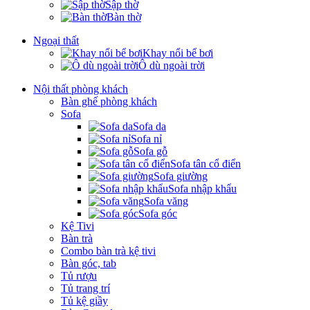
Sập thờ
Bàn thờ
Ngoại thất
Khay nổi bể bơi
Ô dù ngoài trời
Nội thất phòng khách
Bàn ghế phòng khách
Sofa
Sofa da
Sofa nỉ
Sofa gỗ
Sofa tân cổ điển
Sofa giường
Sofa nhập khẩu
Sofa văng
Sofa góc
Kệ Tivi
Bàn trà
Combo bàn trà kệ tivi
Bàn góc, tab
Tủ rượu
Tủ trang trí
Tủ kệ giầy