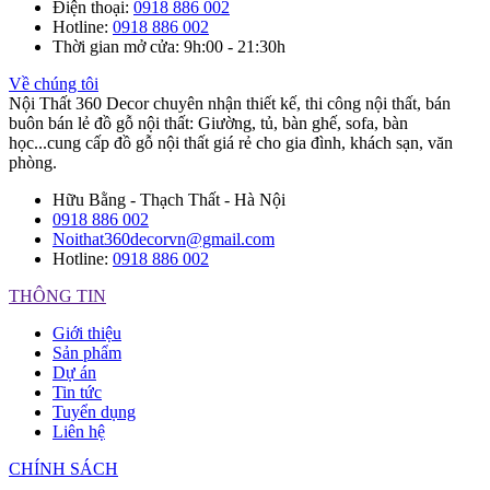
Điện thoại
:
0918 886 002
Hotline
:
0918 886 002
Thời gian mở cửa
: 9h:00 - 21:30h
Về chúng tôi
Nội Thất 360 Decor chuyên nhận thiết kế, thi công nội thất, bán
buôn bán lẻ đồ gỗ nội thất: Giường, tủ, bàn ghế, sofa, bàn
học...cung cấp đồ gỗ nội thất giá rẻ cho gia đình, khách sạn, văn
phòng.
Hữu Bằng - Thạch Thất - Hà Nội
0918 886 002
Noithat360decorvn@gmail.com
Hotline:
0918 886 002
THÔNG TIN
Giới thiệu
Sản phẩm
Dự án
Tin tức
Tuyển dụng
Liên hệ
CHÍNH SÁCH