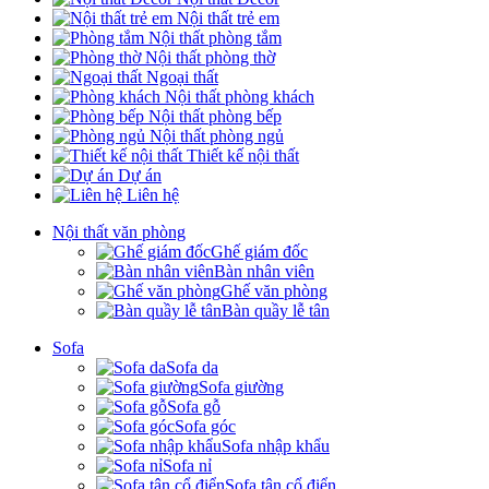
Nội thất trẻ em
Nội thất phòng tắm
Nội thất phòng thờ
Ngoại thất
Nội thất phòng khách
Nội thất phòng bếp
Nội thất phòng ngủ
Thiết kế nội thất
Dự án
Liên hệ
Nội thất văn phòng
Ghế giám đốc
Bàn nhân viên
Ghế văn phòng
Bàn quầy lễ tân
Sofa
Sofa da
Sofa giường
Sofa gỗ
Sofa góc
Sofa nhập khẩu
Sofa nỉ
Sofa tân cổ điển