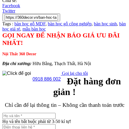
Chia sẻ:
Facebook
Twitter
Tags :
bàn học gỗ MDF
,
bàn học gỗ công nghiệp
,
bàn học sinh
,
bàn
học giá rẻ
,
mẫu bàn học
GỌI NGAY ĐỂ NHẬN BÁO GIÁ ƯU ĐÃI
NHẤT!
Nội Thất 360 Decor
Địa chỉ xưởng:
Hữu Bằng, Thạch Thất, Hà Nội
Gọi lại cho tôi
Đặt hàng đơn
0918 886 002
giản !
Chỉ cần để lại thông tin – Không cần thanh toán trước
Họ và tên bắt buộc phải từ 3-50 kí tự!