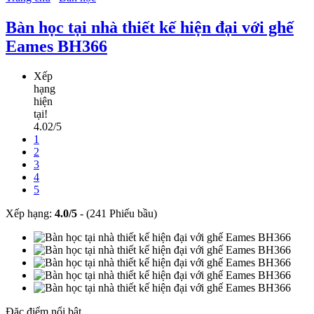
Bàn học tại nhà thiết kế hiện đại với ghế
Eames BH366
Xếp
hạng
hiện
tại!
4.02/5
1
2
3
4
5
Xếp hạng:
4.0
/
5
-
(241 Phiếu bầu)
Đặc điểm nổi bật