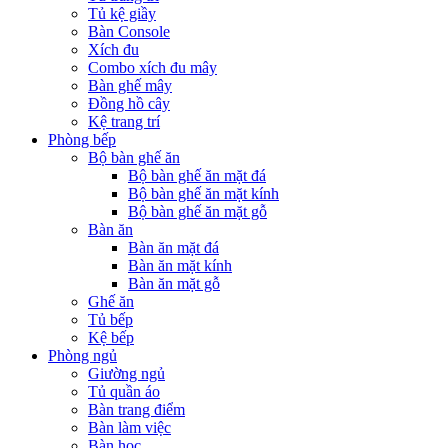
Tủ kệ giầy
Bàn Console
Xích đu
Combo xích đu mây
Bàn ghế mây
Đồng hồ cây
Kệ trang trí
Phòng bếp
Bộ bàn ghế ăn
Bộ bàn ghế ăn mặt đá
Bộ bàn ghế ăn mặt kính
Bộ bàn ghế ăn mặt gỗ
Bàn ăn
Bàn ăn mặt đá
Bàn ăn mặt kính
Bàn ăn mặt gỗ
Ghế ăn
Tủ bếp
Kệ bếp
Phòng ngủ
Giường ngủ
Tủ quần áo
Bàn trang điểm
Bàn làm việc
Bàn học