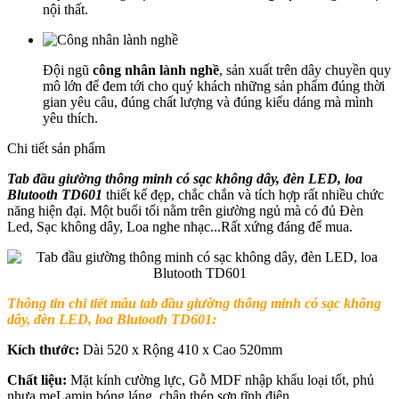
nội thất.
Đội ngũ
công nhân lành nghề
, sản xuất trên dây chuyền quy
mô lớn để đem tới cho quý khách những sản phẩm đúng thời
gian yêu câu, đúng chất lượng và đúng kiểu dáng mà mình
yêu thích.
Chi tiết sản phẩm
Tab đầu giường thông minh có sạc không dây, đèn LED, loa
Blutooth TD601
thiết kế đẹp, chắc chắn và tích hợp rất nhiều chức
năng hiện đại. Một buổi tối nằm trên giường ngủ mà có đủ Đèn
Led, Sạc không dây, Loa nghe nhạc...Rất xứng đáng để mua.
Thông tin chi tiết mẫu t
ab đầu giường thông minh có sạc không
dây, đèn LED, loa Blutooth TD601
:
Kích thước:
Dài 520 x Rộng 410 x Cao 520mm
Chất liệu:
Mặt kính cường lực, Gỗ MDF nhập khẩu loại tốt, phủ
nhựa meLamin bóng láng, chân thép sơn tĩnh điện