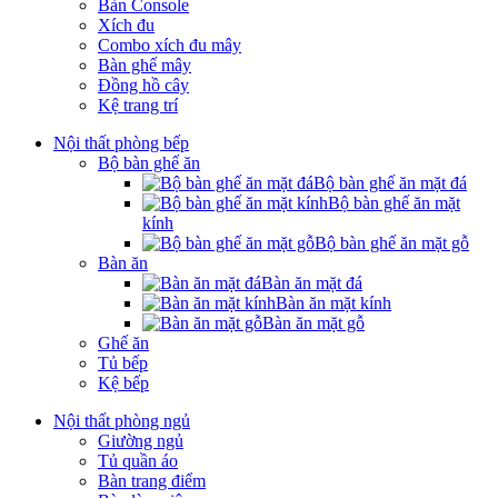
Bàn Console
Xích đu
Combo xích đu mây
Bàn ghế mây
Đồng hồ cây
Kệ trang trí
Nội thất phòng bếp
Bộ bàn ghế ăn
Bộ bàn ghế ăn mặt đá
Bộ bàn ghế ăn mặt
kính
Bộ bàn ghế ăn mặt gỗ
Bàn ăn
Bàn ăn mặt đá
Bàn ăn mặt kính
Bàn ăn mặt gỗ
Ghế ăn
Tủ bếp
Kệ bếp
Nội thất phòng ngủ
Giường ngủ
Tủ quần áo
Bàn trang điểm