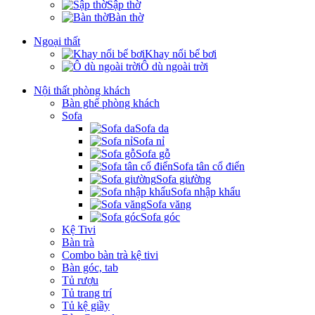
Sập thờ
Bàn thờ
Ngoại thất
Khay nổi bể bơi
Ô dù ngoài trời
Nội thất phòng khách
Bàn ghế phòng khách
Sofa
Sofa da
Sofa nỉ
Sofa gỗ
Sofa tân cổ điển
Sofa giường
Sofa nhập khẩu
Sofa văng
Sofa góc
Kệ Tivi
Bàn trà
Combo bàn trà kệ tivi
Bàn góc, tab
Tủ rượu
Tủ trang trí
Tủ kệ giầy