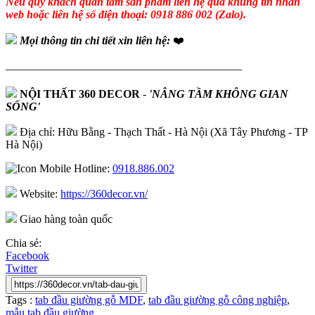
Nếu quý khách quan tâm sản phẩm liên hệ qua khung tin nhắn
web hoặc liên hệ số điện thoại: 0918 886 002 (Zalo).
Mọi thông tin chi tiết xin liên hệ:
❤️
—————————————————————
NỘI THẤT 360 DECOR
-
'NÂNG TẦM KHÔNG GIAN
SỐNG'
Địa chỉ: Hữu Bằng - Thạch Thất - Hà Nội (Xã Tây Phương - TP
Hà Nội)
Hotline:
0918.886.002
Website:
https://360decor.vn/
Giao hàng toàn quốc
Chia sẻ:
Facebook
Twitter
Tags :
tab đầu giường gỗ MDF
,
tab đầu giường gỗ công nghiệp
,
mẫu tab đầu giường