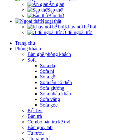
Án gian
Sập thờ
Bàn thờ
Ngoại thất
Khay nổi bể bơi
Ô dù ngoài trời
Trang chủ
Phòng khách
Bàn ghế phòng khách
Sofa
Sofa da
Sofa nỉ
Sofa gỗ
Sofa tân cổ điển
Sofa giường
Sofa nhập khẩu
Sofa văng
Sofa góc
Kệ Tivi
Bàn trà
Combo bàn trà kệ tivi
Bàn góc, tab
Tủ rượu
Tủ trang trí