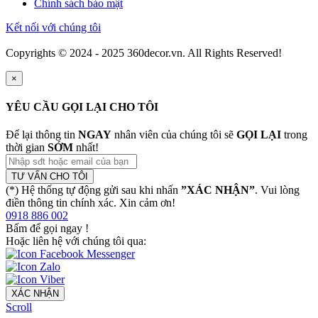
Chính sách bảo mật
Kết nối với chúng tôi
Copyrights © 2024 - 2025 360decor.vn. All Rights Reserved!
×
YÊU CẦU GỌI LẠI CHO TÔI
Để lại thông tin
NGAY
nhân viên của chúng tôi sẽ
GỌI LẠI
trong
thời gian
SỚM
nhất!
TƯ VẤN CHO TÔI
(*) Hệ thống tự động gửi sau khi nhấn
”XÁC NHẬN”
. Vui lòng
điền thông tin chính xác. Xin cảm ơn!
0918 886 002
Bấm để gọi ngay
!
Hoặc liên hệ với chúng tôi qua:
XÁC NHẬN
Scroll