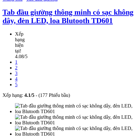
Tab đầu giường thông minh có sạc không
dây, đèn LED, loa Blutooth TD601
Xếp
hạng
hiện
tại!
4.08/5
1
2
3
4
5
Xếp hạng:
4.1
/
5
-
(177 Phiếu bầu)