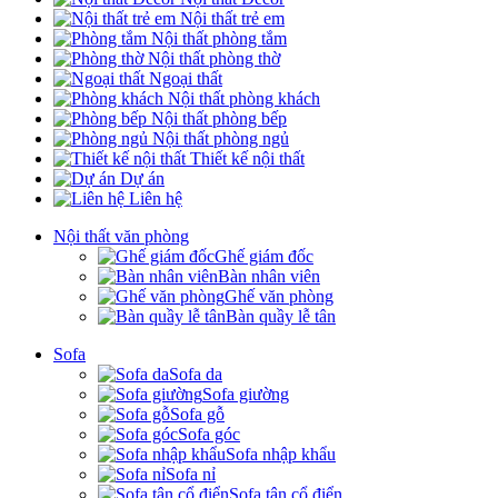
Nội thất trẻ em
Nội thất phòng tắm
Nội thất phòng thờ
Ngoại thất
Nội thất phòng khách
Nội thất phòng bếp
Nội thất phòng ngủ
Thiết kế nội thất
Dự án
Liên hệ
Nội thất văn phòng
Ghế giám đốc
Bàn nhân viên
Ghế văn phòng
Bàn quầy lễ tân
Sofa
Sofa da
Sofa giường
Sofa gỗ
Sofa góc
Sofa nhập khẩu
Sofa nỉ
Sofa tân cổ điển