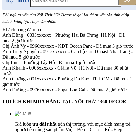
GỬI
ĐẶT MUA
Đội ngũ tư vấn của Nội Thất 360 Decor sẽ gọi lại để tư vấn tận tình giúp
khách hàng lựa chọn sản phẩm
!
Khách hàng đã mua
Anh Dũng - 0833xxxxxx
-
Phường Hai Bà Trưng, Hà Nội - Đã
mua 2 giờ trước
Chị Ánh Vy - 0966xxxxxx
-
KĐT Ocean Park - Đã mua 3 giờ trước
Anh Tony Nguyễn - 0912xxxxxx
-
Căn hộ Gold Coast Nha Trang -
Đã mua 5 giờ trước
Chị Linh
-
Phường Tây Hồ - Đã mua 1 giờ trước
Anh Khánh - 0905xxxxxx
-
Giảng Võ, Hà Nội - Đã mua 30 phút
trước
Anh Cường - 091xxxxxxx
-
Phường Đa Kao, TP HCM - Đã mua 1
giờ trước
Ánh Dương - 0976xxxxxx
-
Sapa, Lào Cai - Đã mua 2 giờ trước
LỢI ÍCH KHI MUA HÀNG TẠI - NỘI THẤT 360 DECOR
Giá luôn
ưu đãi nhất
trên thị trường, với mục đích mang tới
người tiêu dùng sản phẩm Việt : Bền – Chắc – Rẻ - Đẹp.