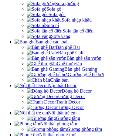
Sofa giường
Sofa gỗ
Sofa góc
Sofa nhập khẩu
Sofa nỉ
Sofa tân cổ điển
Sofa văng
Bàn ghế các loại
Bàn ghế Bar
Bàn ghế Cafe
Bàn ghế sân vườn
Ghế thư giãn
Bàn ghế Gaming
Giường ghế bể bơi
Chân bàn
Nội thất Decor
Đồng hồ Decor
Gương Decor
Tranh Decor
Tượng Decor
Nội thất trẻ em
Giường tầng
Nội thất phòng tắm
Gương phòng tắm
Nội thất phòng thờ