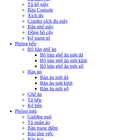
Tủ kệ giầy
Bàn Console
Xích đu
Combo xích đu mây
Bàn ghế mây
Đồng hồ cây
Kệ trang trí
Phòng bếp
Bộ bàn ghế ăn
Bộ bàn ghế ăn mặt đá
Bộ bàn ghế ăn mặt kính
Bộ bàn ghế ăn mặt gỗ
Bàn ăn
Bàn ăn mặt đá
Bàn ăn mặt kính
Bàn ăn mặt gỗ
Ghế ăn
Tủ bếp
Kệ bếp
Phòng ngủ
Giường ngủ
Tủ quần áo
Bàn trang điểm
Bàn làm việc
Bàn học