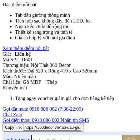
Đặc điểm nổi bật
Tab đầu giường thông minh
Tích hợp sạc không dây, đèn LED, loa
Ngăn kéo chứa đồ rộng rãi
Thiết kế sang trọng và tinh tế
Giá cả hợp lý với mọi gia đình
Xem thêm điểm nổi bật
Giá:
Liên hệ
Mã SP:
TD601
Thương hiệu:
Nội Thất 360 Decor
Kích thước:
Dài 520 x Rộng 410 x Cao 520mm
Màu:
Nhiều màu
Chất liệu:
Gỗ MDF +
Thép
Khuyến mãi
Tặng ngay voucher giảm giá cho đơn hàng kế tiếp
Gọi đặt mua:
0918 886 002
(7:30-22:00)
Chat Zalo
Gọi điện thoại
0918 886 002
Nhắn tin SMS
Copy link