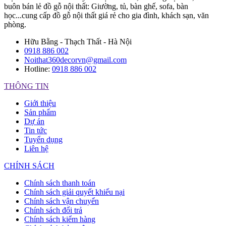
buôn bán lẻ đồ gỗ nội thất: Giường, tủ, bàn ghế, sofa, bàn
học...cung cấp đồ gỗ nội thất giá rẻ cho gia đình, khách sạn, văn
phòng.
Hữu Bằng - Thạch Thất - Hà Nội
0918 886 002
Noithat360decorvn@gmail.com
Hotline:
0918 886 002
THÔNG TIN
Giới thiệu
Sản phẩm
Dự án
Tin tức
Tuyển dụng
Liên hệ
CHÍNH SÁCH
Chính sách thanh toán
Chính sách giải quyết khiếu nại
Chính sách vận chuyển
Chính sách đổi trả
Chính sách kiểm hàng