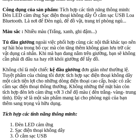
Công dụng của sản phẩm:
Tích hợp các tính năng thông minh:
Đèn LED cảm ứng Sạc điện thoại không dây Ổ cắm sạc USB Loa
Bluetooth. Là nơi để Đèn ngủ, để đồ vật, trang trí phòng ngủ...
Màu sắc :
Nhiều màu (Trắng, xanh, ghi đậm...)
Tủ đầu giường
ngoài việc phối hợp cùng các nội thất khác tạo nên
sự hài hòa trong bố cục mà còn tăng thêm không gian lưu trữ các
vật dụng cá nhân. Khi mà bạn đang nằm trên giường, bạn sẽ không
cần phải đi đâu xa hay rời khỏi giường để lấy đồ.
Không chỉ là một chiếc
kệ đầu giường
đơn giản như thường lệ.
Tuyệt phẩm của chúng tôi được tích hợp sạc điện thoại không dây
một cách tiện lợi cho những dòng điện thoại cao cấp, hoặc có zắc
cắm sạc điện thoại thông thường. Không những thế mặt bàn còn
tích hợp đèn leb cảm ứng với 3 chế độ màu ( đèn trắng- vàng- trung
tính). Đây sẽ là một sản phẩm mang lại cho phòng ngủ của bạn
thêm sang trọng và hữu dụng.
Tích hợp các tính năng thông minh:
Đèn LED cảm ứng
Sạc điện thoại không dây
Ổ cắm sạc USB