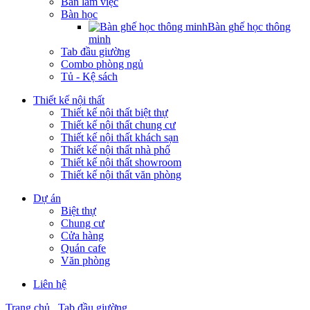
Bàn làm việc
Bàn học
Bàn ghế học thông
minh
Tab đầu giường
Combo phòng ngủ
Tủ - Kệ sách
Thiết kế nội thất
Thiết kế nội thất biệt thự
Thiết kế nội thất chung cư
Thiết kế nội thất khách sạn
Thiết kế nội thất nhà phố
Thiết kế nội thất showroom
Thiết kế nội thất văn phòng
Dự án
Biệt thự
Chung cư
Cửa hàng
Quán cafe
Văn phòng
Liên hệ
Trang chủ
Tab đầu giường