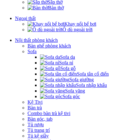
Sập thờ
Bàn thờ
Ngoại thất
Khay nổi bể bơi
Ô dù ngoài trời
Nội thất phòng khách
Bàn ghế phòng khách
Sofa
Sofa da
Sofa nỉ
Sofa gỗ
Sofa tân cổ điển
Sofa giường
Sofa nhập khẩu
Sofa văng
Sofa góc
Kệ Tivi
Bàn trà
Combo bàn trà kệ tivi
Bàn góc, tab
Tủ rượu
Tủ trang trí
Tủ kệ giầy