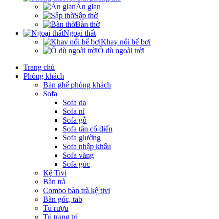
Án gian
Sập thờ
Bàn thờ
Ngoại thất
Khay nổi bể bơi
Ô dù ngoài trời
Trang chủ
Phòng khách
Bàn ghế phòng khách
Sofa
Sofa da
Sofa nỉ
Sofa gỗ
Sofa tân cổ điển
Sofa giường
Sofa nhập khẩu
Sofa văng
Sofa góc
Kệ Tivi
Bàn trà
Combo bàn trà kệ tivi
Bàn góc, tab
Tủ rượu
Tủ trang trí