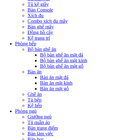
Tủ kệ giầy
Bàn Console
Xích đu
Combo xích đu mây
Bàn ghế mây
Đồng hồ cây
Kệ trang trí
Phòng bếp
Bộ bàn ghế ăn
Bộ bàn ghế ăn mặt đá
Bộ bàn ghế ăn mặt kính
Bộ bàn ghế ăn mặt gỗ
Bàn ăn
Bàn ăn mặt đá
Bàn ăn mặt kính
Bàn ăn mặt gỗ
Ghế ăn
Tủ bếp
Kệ bếp
Phòng ngủ
Giường ngủ
Tủ quần áo
Bàn trang điểm
Bàn làm việc
Bàn học