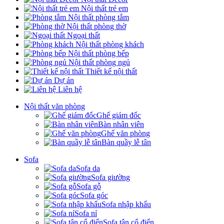
Nội thất trẻ em
Nội thất phòng tắm
Nội thất phòng thờ
Ngoại thất
Nội thất phòng khách
Nội thất phòng bếp
Nội thất phòng ngủ
Thiết kế nội thất
Dự án
Liên hệ
Nội thất văn phòng
Ghế giám đốc
Bàn nhân viên
Ghế văn phòng
Bàn quầy lễ tân
Sofa
Sofa da
Sofa giường
Sofa gỗ
Sofa góc
Sofa nhập khẩu
Sofa nỉ
Sofa tân cổ điển