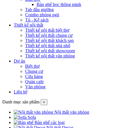
Bàn ghế học thông minh
Tab đầu giường
Combo phòng ngủ
Tủ - Kệ sách
Thiết kế nội thất
Thiết kế nội thất biệt thự
Thiết kế nội thất chung cư
Thiết kế nội thất khách sạn
Thiết kế nội thất nhà phố
Thiết kế nội thất showroom
Thiết kế nội thất văn phòng
Dự án
Biệt thự
Chung cư
Cửa hàng
Quán cafe
Văn phòng
Liên hệ
Danh mục sản phẩm
×
Nội thất văn phòng
Sofa
Bàn ghế các loại
Nội thất Decor