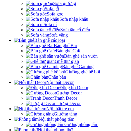
Sofa giường
Sofa gỗ
Sofa góc
Sofa nhập khẩu
Sofa nỉ
Sofa tân cổ điển
Sofa văng
Bàn ghế các loại
Bàn ghế Bar
Bàn ghế Cafe
Bàn ghế sân vườn
Ghế thư giãn
Bàn ghế Gaming
Giường ghế bể bơi
Chân bàn
Nội thất Decor
Đồng hồ Decor
Gương Decor
Tranh Decor
Tượng Decor
Nội thất trẻ em
Giường tầng
Nội thất phòng tắm
Gương phòng tắm
Nội thất phòng thờ