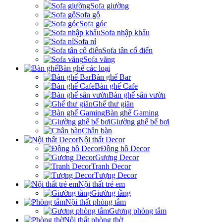
Sofa giường
Sofa gỗ
Sofa góc
Sofa nhập khẩu
Sofa nỉ
Sofa tân cổ điển
Sofa văng
Bàn ghế các loại
Bàn ghế Bar
Bàn ghế Cafe
Bàn ghế sân vườn
Ghế thư giãn
Bàn ghế Gaming
Giường ghế bể bơi
Chân bàn
Nội thất Decor
Đồng hồ Decor
Gương Decor
Tranh Decor
Tượng Decor
Nội thất trẻ em
Giường tầng
Nội thất phòng tắm
Gương phòng tắm
Nội thất phòng thờ