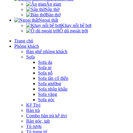
Án gian
Sập thờ
Bàn thờ
Ngoại thất
Khay nổi bể bơi
Ô dù ngoài trời
Trang chủ
Phòng khách
Bàn ghế phòng khách
Sofa
Sofa da
Sofa nỉ
Sofa gỗ
Sofa tân cổ điển
Sofa giường
Sofa nhập khẩu
Sofa văng
Sofa góc
Kệ Tivi
Bàn trà
Combo bàn trà kệ tivi
Bàn góc, tab
Tủ rượu
Tủ trang trí