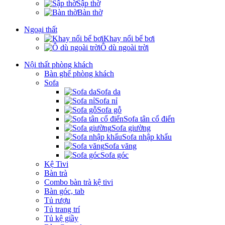
Sập thờ
Bàn thờ
Ngoại thất
Khay nổi bể bơi
Ô dù ngoài trời
Nội thất phòng khách
Bàn ghế phòng khách
Sofa
Sofa da
Sofa nỉ
Sofa gỗ
Sofa tân cổ điển
Sofa giường
Sofa nhập khẩu
Sofa văng
Sofa góc
Kệ Tivi
Bàn trà
Combo bàn trà kệ tivi
Bàn góc, tab
Tủ rượu
Tủ trang trí
Tủ kệ giầy