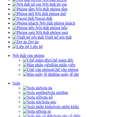
Nội thất trẻ em
Nội thất phòng tắm
Nội thất phòng thờ
Ngoại thất
Nội thất phòng khách
Nội thất phòng bếp
Nội thất phòng ngủ
Thiết kế nội thất
Dự án
Liên hệ
Nội thất văn phòng
Ghế giám đốc
Bàn nhân viên
Ghế văn phòng
Bàn quầy lễ tân
Sofa
Sofa da
Sofa giường
Sofa gỗ
Sofa góc
Sofa nhập khẩu
Sofa nỉ
Sofa tân cổ điển