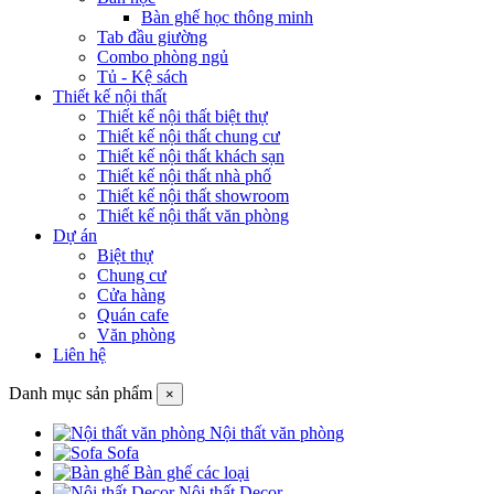
Bàn ghế học thông minh
Tab đầu giường
Combo phòng ngủ
Tủ - Kệ sách
Thiết kế nội thất
Thiết kế nội thất biệt thự
Thiết kế nội thất chung cư
Thiết kế nội thất khách sạn
Thiết kế nội thất nhà phố
Thiết kế nội thất showroom
Thiết kế nội thất văn phòng
Dự án
Biệt thự
Chung cư
Cửa hàng
Quán cafe
Văn phòng
Liên hệ
Danh mục sản phẩm
×
Nội thất văn phòng
Sofa
Bàn ghế các loại
Nội thất Decor