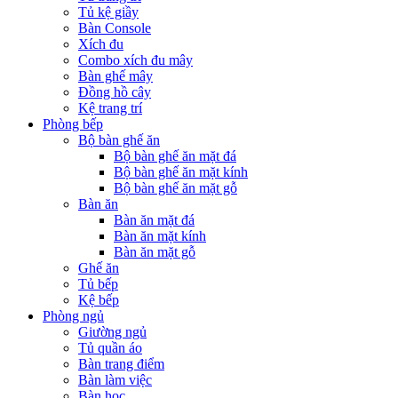
Tủ kệ giầy
Bàn Console
Xích đu
Combo xích đu mây
Bàn ghế mây
Đồng hồ cây
Kệ trang trí
Phòng bếp
Bộ bàn ghế ăn
Bộ bàn ghế ăn mặt đá
Bộ bàn ghế ăn mặt kính
Bộ bàn ghế ăn mặt gỗ
Bàn ăn
Bàn ăn mặt đá
Bàn ăn mặt kính
Bàn ăn mặt gỗ
Ghế ăn
Tủ bếp
Kệ bếp
Phòng ngủ
Giường ngủ
Tủ quần áo
Bàn trang điểm
Bàn làm việc
Bàn học