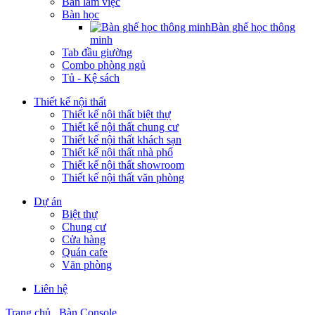
Bàn làm việc
Bàn học
Bàn ghế học thông
minh
Tab đầu giường
Combo phòng ngủ
Tủ - Kệ sách
Thiết kế nội thất
Thiết kế nội thất biệt thự
Thiết kế nội thất chung cư
Thiết kế nội thất khách sạn
Thiết kế nội thất nhà phố
Thiết kế nội thất showroom
Thiết kế nội thất văn phòng
Dự án
Biệt thự
Chung cư
Cửa hàng
Quán cafe
Văn phòng
Liên hệ
Trang chủ
Bàn Console