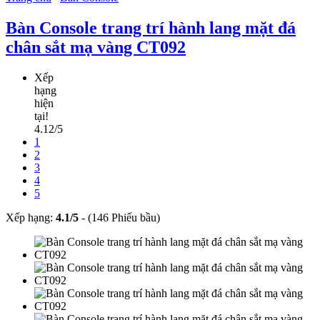
Bàn Console trang trí hành lang mặt đá
chân sắt mạ vàng CT092
Xếp
hạng
hiện
tại!
4.12/5
1
2
3
4
5
Xếp hạng:
4.1
/
5
-
(146 Phiếu bầu)