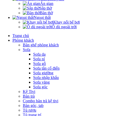
Án gian
Sập thờ
Bàn thờ
Ngoại thất
Khay nổi bể bơi
Ô dù ngoài trời
Trang chủ
Phòng khách
Bàn ghế phòng khách
Sofa
Sofa da
Sofa nỉ
Sofa gỗ
Sofa tân cổ điển
Sofa giường
Sofa nhập khẩu
Sofa văng
Sofa góc
Kệ Tivi
Bàn trà
Combo bàn trà kệ tivi
Bàn góc, tab
Tủ rượu
Tủ trang trí