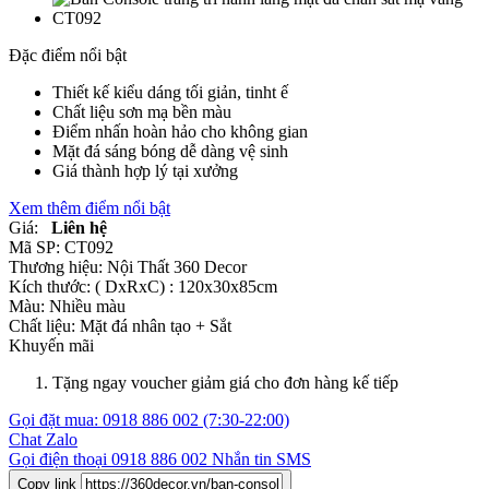
Đặc điểm nổi bật
Thiết kế kiểu dáng tối giản, tinht ế
Chất liệu sơn mạ bền màu
Điểm nhấn hoàn hảo cho không gian
Mặt đá sáng bóng dễ dàng vệ sinh
Giá thành hợp lý tại xưởng
Xem thêm điểm nổi bật
Giá:
Liên hệ
Mã SP:
CT092
Thương hiệu:
Nội Thất 360 Decor
Kích thước:
( DxRxC) : 120x30x85cm
Màu:
Nhiều màu
Chất liệu:
Mặt đá nhân tạo +
Sắt
Khuyến mãi
Tặng ngay voucher giảm giá cho đơn hàng kế tiếp
Gọi đặt mua:
0918 886 002
(7:30-22:00)
Chat Zalo
Gọi điện thoại
0918 886 002
Nhắn tin SMS
Copy link