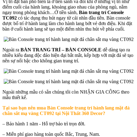
Vị trí đặt bàn phổ biến là ở tiền sảnh và đôi khi ở những vị trí như
điểm cuối của hành lang, khoảng giao nhau của phòng ngủ, nằm
ngay trong phòng khách…Ở tiền sảnh,
Bàn trang trí Console
TC092
có tác dụng thu hút ngay từ cái nhìn đầu tiên. Bàn console
được bố trí ở hành lang làm cho hành lang bớt vẻ đơn điệu. Khi đặt
bàn ở cuối hành lang sẽ tạo một điểm nhìn thu hút về phía cuối.
Ngoài ra
BÀN TRANG TRÍ – BÀN CONSOLE
dễ dàng tạo ra
nhiều kiểu đang độc đáo hiện đại bắt mắt, kếp hợp với mặt đá sẽ tạo
nên sự nổi bậc cho không gian trang trí.
Ngoài những mẫu có sẵn chúng tôi còn NHẬN GIA CÔNG theo
mẫu thiết kế.
Tại sao bạn nên mua
Bàn Console trang trí hành lang mặt đá
chân sắt mạ vàng CT092 tại Nội Thất 360 Decor?
– Bảo hành 1 năm - Hỗ trợ bảo trì trọn đời.
– Miễn phí giao hàng toàn quốc Bắc, Trung, Nam.