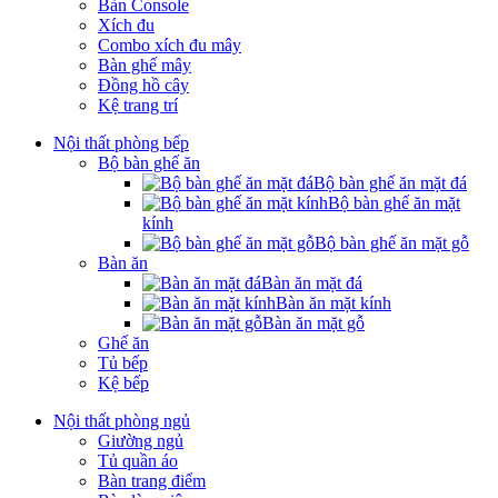
Bàn Console
Xích đu
Combo xích đu mây
Bàn ghế mây
Đồng hồ cây
Kệ trang trí
Nội thất phòng bếp
Bộ bàn ghế ăn
Bộ bàn ghế ăn mặt đá
Bộ bàn ghế ăn mặt
kính
Bộ bàn ghế ăn mặt gỗ
Bàn ăn
Bàn ăn mặt đá
Bàn ăn mặt kính
Bàn ăn mặt gỗ
Ghế ăn
Tủ bếp
Kệ bếp
Nội thất phòng ngủ
Giường ngủ
Tủ quần áo
Bàn trang điểm