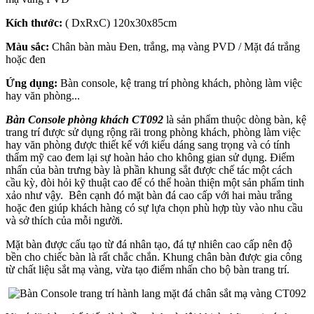
Kích thước:
( DxRxC) 120x30x85cm
Màu sắc:
Chân bàn màu Đen, trắng, mạ vàng PVD / Mặt đá trắng
hoặc đen
Ứng dụng:
Bàn console, kệ trang trí phòng khách, phòng làm việc
hay văn phòng...
Bàn Console phòng khách CT092
là sản phẩm thuộc dòng bàn, kệ
trang trí được sử dụng rộng rãi trong phòng khách, phòng làm việc
hay văn phòng được thiết kế với kiểu dáng sang trọng và có tính
thẩm mỹ cao đem lại sự hoàn hảo cho không gian sử dụng. Điểm
nhấn của bàn trưng bày là phần khung sắt được chế tác một cách
cầu kỳ, đòi hỏi kỹ thuật cao để có thể hoàn thiện một sản phẩm tinh
xảo như vậy. Bên cạnh đó mặt bàn đá cao cấp với hai màu trắng
hoặc đen giúp khách hàng có sự lựa chọn phù hợp tùy vào nhu cầu
và sở thích của mỗi người.
Mặt bàn được cấu tạo từ đá nhân tạo, đá tự nhiên cao cấp nên độ
bền cho chiếc bàn là rất chắc chắn. Khung chân bàn được gia công
từ chất liệu sắt mạ vàng, vừa tạo điểm nhấn cho bộ bàn trang trí.