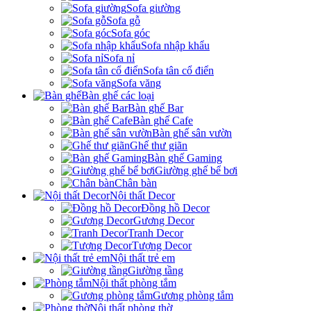
Sofa giường
Sofa gỗ
Sofa góc
Sofa nhập khẩu
Sofa nỉ
Sofa tân cổ điển
Sofa văng
Bàn ghế các loại
Bàn ghế Bar
Bàn ghế Cafe
Bàn ghế sân vườn
Ghế thư giãn
Bàn ghế Gaming
Giường ghế bể bơi
Chân bàn
Nội thất Decor
Đồng hồ Decor
Gương Decor
Tranh Decor
Tượng Decor
Nội thất trẻ em
Giường tầng
Nội thất phòng tắm
Gương phòng tắm
Nội thất phòng thờ