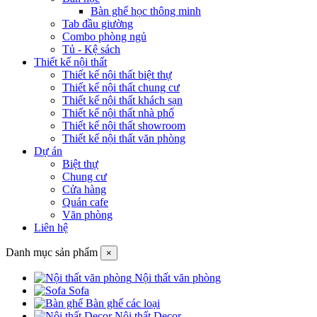
Bàn ghế học thông minh
Tab đầu giường
Combo phòng ngủ
Tủ - Kệ sách
Thiết kế nội thất
Thiết kế nội thất biệt thự
Thiết kế nội thất chung cư
Thiết kế nội thất khách sạn
Thiết kế nội thất nhà phố
Thiết kế nội thất showroom
Thiết kế nội thất văn phòng
Dự án
Biệt thự
Chung cư
Cửa hàng
Quán cafe
Văn phòng
Liên hệ
Danh mục sản phẩm
×
Nội thất văn phòng
Sofa
Bàn ghế các loại
Nội thất Decor