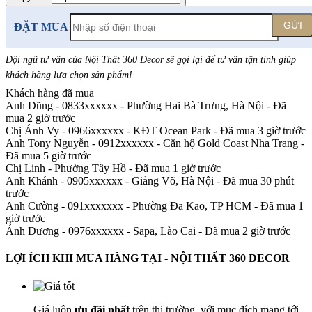
GỬI
ĐẶT MUA
Đội ngũ tư vấn của Nội Thất 360 Decor sẽ gọi lại để tư vấn tận tình giúp
khách hàng lựa chọn sản phẩm
!
Khách hàng đã mua
Anh Dũng - 0833xxxxxx
-
Phường Hai Bà Trưng, Hà Nội - Đã
mua 2 giờ trước
Chị Ánh Vy - 0966xxxxxx
-
KĐT Ocean Park - Đã mua 3 giờ trước
Anh Tony Nguyễn - 0912xxxxxx
-
Căn hộ Gold Coast Nha Trang -
Đã mua 5 giờ trước
Chị Linh
-
Phường Tây Hồ - Đã mua 1 giờ trước
Anh Khánh - 0905xxxxxx
-
Giảng Võ, Hà Nội - Đã mua 30 phút
trước
Anh Cường - 091xxxxxxx
-
Phường Đa Kao, TP HCM - Đã mua 1
giờ trước
Ánh Dương - 0976xxxxxx
-
Sapa, Lào Cai - Đã mua 2 giờ trước
LỢI ÍCH KHI MUA HÀNG TẠI - NỘI THẤT 360 DECOR
Giá luôn
ưu đãi nhất
trên thị trường, với mục đích mang tới