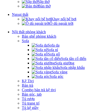
Sập thờ
Bàn thờ
Ngoại thất
Khay nổi bể bơi
Ô dù ngoài trời
Nội thất phòng khách
Bàn ghế phòng khách
Sofa
Sofa da
Sofa nỉ
Sofa gỗ
Sofa tân cổ điển
Sofa giường
Sofa nhập khẩu
Sofa văng
Sofa góc
Kệ Tivi
Bàn trà
Combo bàn trà kệ tivi
Bàn góc, tab
Tủ rượu
Tủ trang trí
Tủ kệ giầy