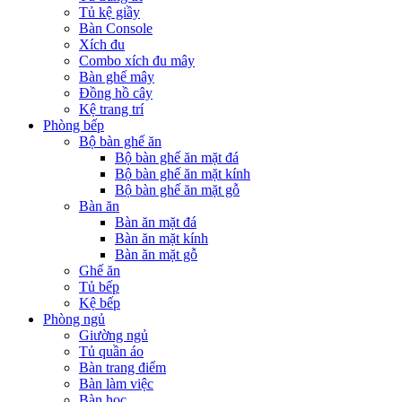
Tủ kệ giầy
Bàn Console
Xích đu
Combo xích đu mây
Bàn ghế mây
Đồng hồ cây
Kệ trang trí
Phòng bếp
Bộ bàn ghế ăn
Bộ bàn ghế ăn mặt đá
Bộ bàn ghế ăn mặt kính
Bộ bàn ghế ăn mặt gỗ
Bàn ăn
Bàn ăn mặt đá
Bàn ăn mặt kính
Bàn ăn mặt gỗ
Ghế ăn
Tủ bếp
Kệ bếp
Phòng ngủ
Giường ngủ
Tủ quần áo
Bàn trang điểm
Bàn làm việc
Bàn học