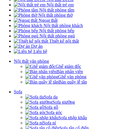
Nội thất trẻ em
Nội thất phòng tắm
Nội thất phòng thờ
Ngoại thất
Nội thất phòng khách
Nội thất phòng bếp
Nội thất phòng ngủ
Thiết kế nội thất
Dự án
Liên hệ
Nội thất văn phòng
Ghế giám đốc
Bàn nhân viên
Ghế văn phòng
Bàn quầy lễ tân
Sofa
Sofa da
Sofa giường
Sofa gỗ
Sofa góc
Sofa nhập khẩu
Sofa nỉ
Sofa tân cổ điển