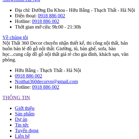
Địa chỉ
: Đường Đa Khoa - Hữu Bằng - Thạch Thất - Hà Nội
Điện thoại
:
0918 886 002
Hotline
:
0918 886 002
Thời gian mở cửa
: 9h:00 - 21:30h
Về chúng tôi
Nội Thất 360 Decor chuyên nhận thiết kế, thi công nội thất, bán
buôn bán lẻ đồ gỗ nội thất: Giường, tủ, bàn ghế, sofa, bàn
học...cung cấp đồ gỗ nội thất giá rẻ cho gia đình, khách sạn, văn
phòng.
Hữu Bằng - Thạch Thất - Hà Nội
0918 886 002
Noithat360decorvn@gmail.com
Hotline:
0918 886 002
THÔNG TIN
Giới thiệu
Sản phẩm
Dự án
Tin tức
Tuyển dụng
Liên hệ