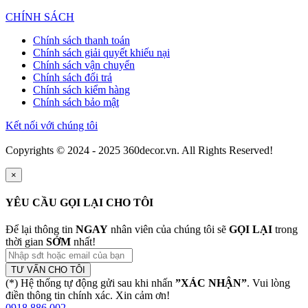
CHÍNH SÁCH
Chính sách thanh toán
Chính sách giải quyết khiếu nại
Chính sách vận chuyển
Chính sách đổi trả
Chính sách kiểm hàng
Chính sách bảo mật
Kết nối với chúng tôi
Copyrights © 2024 - 2025 360decor.vn. All Rights Reserved!
×
YÊU CẦU GỌI LẠI CHO TÔI
Để lại thông tin
NGAY
nhân viên của chúng tôi sẽ
GỌI LẠI
trong
thời gian
SỚM
nhất!
TƯ VẤN CHO TÔI
(*) Hệ thống tự động gửi sau khi nhấn
”XÁC NHẬN”
. Vui lòng
điền thông tin chính xác. Xin cảm ơn!
0918 886 002