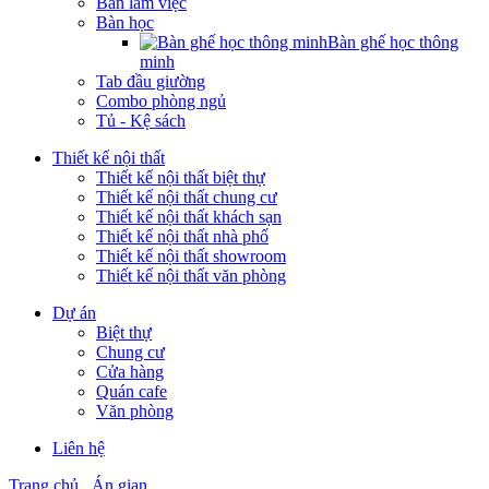
Bàn làm việc
Bàn học
Bàn ghế học thông
minh
Tab đầu giường
Combo phòng ngủ
Tủ - Kệ sách
Thiết kế nội thất
Thiết kế nội thất biệt thự
Thiết kế nội thất chung cư
Thiết kế nội thất khách sạn
Thiết kế nội thất nhà phố
Thiết kế nội thất showroom
Thiết kế nội thất văn phòng
Dự án
Biệt thự
Chung cư
Cửa hàng
Quán cafe
Văn phòng
Liên hệ
Trang chủ
Án gian