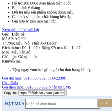
Hỗ trợ 200.000đ giao hàng toàn quốc
Bảo hành 6 tháng
Đổi trả nếu sản phẩm không đúng mẫu.
Cam kết sản phẩm chất lượng bền đẹp
Giá hợp lý trên mọi mặt trận.
Xem thêm điểm nổi bật
Giá:
Liên hệ
Mã SP:
AG902
Thương hiệu:
Nội Thất 360 Decor
Kích thước:
Dài 1m97 x Rộng 97cm x Cao 1m27
Màu:
Màu vân gỗ
Chất liệu:
Gỗ tự nhiên
Khuyến mãi
Tặng ngay voucher giảm giá cho đơn hàng kế tiếp
Gọi đặt mua:
0918 886 002
(7:30-22:00)
Chat Zalo
Gọi điện thoại
0918 886 002
Nhắn tin SMS
Copy link
GỬI
ĐẶT MUA