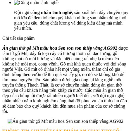
Đội ngũ
công nhân lành nghề
, sản xuất trên dây chuyền quy
mô lớn để đem tới cho quý khách những sản phẩm đúng thời
gian yêu câu, đúng chất lượng và đúng kiểu dáng mà mình
yêu thích.
Chi tiết sản phẩm
Án gian thờ gỗ Mít mẫu hoa Sen sơn son thiếp vàng AG902
được
làm từ gỗ Mít, đây là loại cây có hương thơm rất đặc trưng, gỗ
không mọt có mùi hương và đặc biệt chúng rất nhẹ lạ mềm dẻo
không hề mối mọt, cong vênh. Gỗ mít khá quen thuộc với đời sống
người Việt. Gỗ mít có ở hầu hết mọi vùng miền, thâm chí có gia
đình trồng theo vườn để thu quả và lấy gỗ, do đó sẽ không khó để
tìm mua nguyên liệu. Sản phẩm được gia công tại làng nghề mộc
truyền thống Thạch Thất, là cơ sở chuyên nhận đóng án gian thờ
theo yêu cầu khách hàng trên khắp cả nước. Các mẫu án gian thờ
đẹp của chúng tôi được rất nhiều người biết đến, với đội ngũ nghệ
nhân nhiều năm kinh nghiệm cùng thái độ phục vụ tận tình chu đáo
sẽ đảm bảo cho quý khách khi đến mua sản phẩm của cơ sở chúng
tôi.