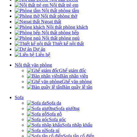
Nội thất trẻ em
Nội thất phòng tắm
Nội thất phòng thờ
Ngoại thất
Nội thất phòng khách
Nội thất phòng bếp
Nội thất phòng ngủ
Thiết kế nội thất
Dự án
Liên hệ
Nội thất văn phòng
Ghế giám đốc
Bàn nhân viên
Ghế văn phòng
Bàn quầy lễ tân
Sofa
Sofa da
Sofa giường
Sofa gỗ
Sofa góc
Sofa nhập khẩu
Sofa nỉ
Sofa tân cổ điển