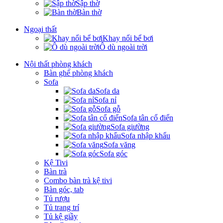
Sập thờ
Bàn thờ
Ngoại thất
Khay nổi bể bơi
Ô dù ngoài trời
Nội thất phòng khách
Bàn ghế phòng khách
Sofa
Sofa da
Sofa nỉ
Sofa gỗ
Sofa tân cổ điển
Sofa giường
Sofa nhập khẩu
Sofa văng
Sofa góc
Kệ Tivi
Bàn trà
Combo bàn trà kệ tivi
Bàn góc, tab
Tủ rượu
Tủ trang trí
Tủ kệ giầy