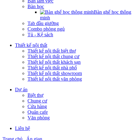
Bàn làm việc
Bàn học
Bàn ghế học thông
minh
Tab đầu giường
Combo phòng ngủ
Tủ - Kệ sách
Thiết kế nội thất
Thiết kế nội thất biệt thự
Thiết kế nội thất chung cư
Thiết kế nội thất khách sạn
Thiết kế nội thất nhà phố
Thiết kế nội thất showroom
Thiết kế nội thất văn phòng
Dự án
Biệt thự
Chung cư
Cửa hàng
Quán cafe
Văn phòng
Liên hệ
Trang chủ
Án gian