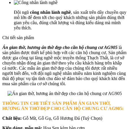
Đội ngũ
công nhân lành nghề
, sản xuất trên dây chuyền quy
mô lớn để đem tới cho quý khách những sản phẩm đúng thời
gian yêu câu, đúng chất lượng và đúng kiểu dáng mà mình
yêu thích.
Chi tiết sản phẩm
Án gian thờ, hương án thờ đẹp cho căn hộ chung cư AG905
là
sản phẩm được thiết kế phù hợp với các căn hộ chung cư, Sản phẩm
được gia công tại làng nghề mộc truyền thống Thạch Thất, là cơ sở
chuyên nhận đóng án gian thờ theo yêu cầu khách hàng trên khắp
cả nước. Các mẫu án gian thờ đẹp của chúng tôi được rất nhiều
người biết đến, với đội ngũ nghệ nhân nhiều năm kinh nghiệm cùng
thái độ phục vụ tận tình chu đáo sẽ đảm bảo cho quý khách khi đến
mua sản phẩm của cơ sở chúng tôi.
THÔNG TIN CHI TIẾT SẢN PHẨM ÁN GIAN THỜ,
HƯƠNG ÁN THỜ ĐẸP CHO CĂN HỘ CHUNG CƯ AG905
:
Chất liệu:
Gỗ Mít, Gỗ Gụ, Gỗ Hương Đá (Tuỳ Chọn)
Kiểu dáng, mẫu mã:
Hoa Sen kèm bàn cơm