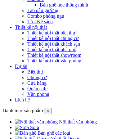
Bàn ghế học thông minh
Tab đầu giường
Combo phòng ngủ
Tủ - Kệ sách
Thiết kế nội thất
Thiết kế nội thất biệt thự
Thiết kế nội thất chung cư
Thiết kế nội thất khách sạn
Thiết kế nội thất nhà phố
Thiết kế nội thất showroom
Thiết kế nội thất văn phòng
Dự án
Biệt thự
Chung cư
Cửa hàng
Quán cafe
Văn phòng
Liên hệ
Danh mục sản phẩm
×
Nội thất văn phòng
Sofa
Bàn ghế các loại
Nội thất Decor