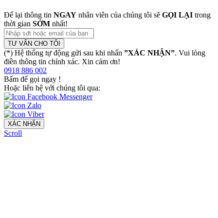
Để lại thông tin
NGAY
nhân viên của chúng tôi sẽ
GỌI LẠI
trong
thời gian
SỚM
nhất!
TƯ VẤN CHO TÔI
(*) Hệ thống tự động gửi sau khi nhấn
”XÁC NHẬN”
. Vui lòng
điền thông tin chính xác. Xin cảm ơn!
0918 886 002
Bấm để gọi ngay
!
Hoặc liên hệ với chúng tôi qua:
XÁC NHẬN
Scroll