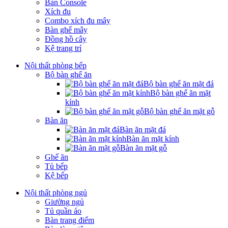
Bàn Console
Xích đu
Combo xích đu mây
Bàn ghế mây
Đồng hồ cây
Kệ trang trí
Nội thất phòng bếp
Bộ bàn ghế ăn
Bộ bàn ghế ăn mặt đá
Bộ bàn ghế ăn mặt
kính
Bộ bàn ghế ăn mặt gỗ
Bàn ăn
Bàn ăn mặt đá
Bàn ăn mặt kính
Bàn ăn mặt gỗ
Ghế ăn
Tủ bếp
Kệ bếp
Nội thất phòng ngủ
Giường ngủ
Tủ quần áo
Bàn trang điểm