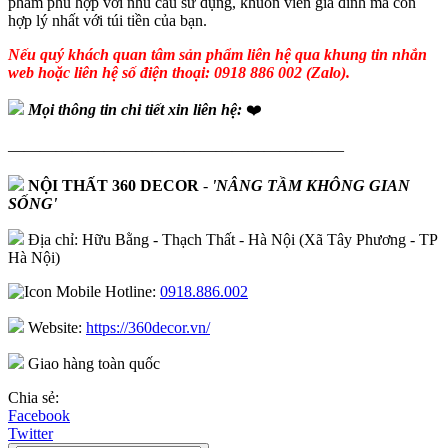
phẩm phù hợp với nhu cầu sử dụng, khuôn viên gia đình mà còn
hợp lý nhất với túi tiền của bạn.
Nếu quý khách quan tâm sản phẩm liên hệ qua khung tin nhắn
web hoặc liên hệ số điện thoại: 0918 886 002 (Zalo).
Mọi thông tin chi tiết xin liên hệ:
❤️
—————————————————————
NỘI THẤT 360 DECOR
-
'NÂNG TẦM KHÔNG GIAN
SỐNG'
Địa chỉ: Hữu Bằng - Thạch Thất - Hà Nội (Xã Tây Phương - TP
Hà Nội)
Hotline:
0918.886.002
Website:
https://360decor.vn/
Giao hàng toàn quốc
Chia sẻ:
Facebook
Twitter