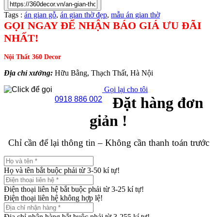
Tags :
án gian gỗ
,
án gian thờ đẹp
,
mẫu án gian thờ
GỌI NGAY ĐỂ NHẬN BÁO GIÁ ƯU ĐÃI
NHẤT!
Nội Thất 360 Decor
Địa chỉ xưởng:
Hữu Bằng, Thạch Thất, Hà Nội
Gọi lại cho tôi
Đặt hàng đơn
0918 886 002
giản !
Chỉ cần để lại thông tin – Không cần thanh toán trước
Họ và tên bắt buộc phải từ 3-50 kí tự!
Điện thoại liên hệ bắt buộc phải từ 3-25 kí tự!
Điện thoại liên hệ không hợp lệ!
Địa chỉ nhận hàng bắt buộc phải từ 3-255 kí tự!