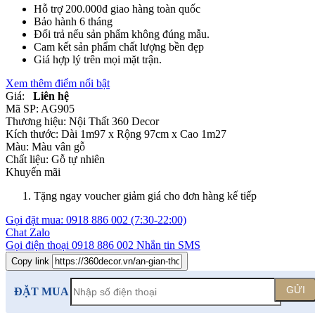
Hỗ trợ 200.000đ giao hàng toàn quốc
Bảo hành 6 tháng
Đổi trả nếu sản phẩm không đúng mẫu.
Cam kết sản phẩm chất lượng bền đẹp
Giá hợp lý trên mọi mặt trận.
Xem thêm điểm nổi bật
Giá:
Liên hệ
Mã SP:
AG905
Thương hiệu:
Nội Thất 360 Decor
Kích thước:
Dài 1m97 x Rộng 97cm x Cao 1m27
Màu:
Màu vân gỗ
Chất liệu:
Gỗ tự nhiên
Khuyến mãi
Tặng ngay voucher giảm giá cho đơn hàng kế tiếp
Gọi đặt mua:
0918 886 002
(7:30-22:00)
Chat Zalo
Gọi điện thoại
0918 886 002
Nhắn tin SMS
Copy link
GỬI
ĐẶT MUA