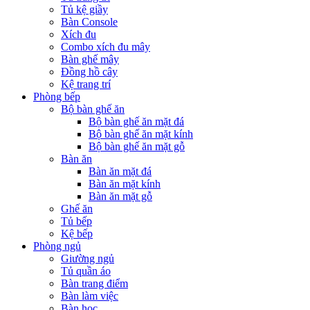
Tủ kệ giầy
Bàn Console
Xích đu
Combo xích đu mây
Bàn ghế mây
Đồng hồ cây
Kệ trang trí
Phòng bếp
Bộ bàn ghế ăn
Bộ bàn ghế ăn mặt đá
Bộ bàn ghế ăn mặt kính
Bộ bàn ghế ăn mặt gỗ
Bàn ăn
Bàn ăn mặt đá
Bàn ăn mặt kính
Bàn ăn mặt gỗ
Ghế ăn
Tủ bếp
Kệ bếp
Phòng ngủ
Giường ngủ
Tủ quần áo
Bàn trang điểm
Bàn làm việc
Bàn học