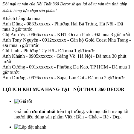
Đội ngũ tư vấn của Nội Thất 360 Decor sẽ gọi lại để tư vấn tận tình giúp
khách hàng lựa chọn sản phẩm
!
Khách hàng đã mua
Anh Dũng - 0833xxxxxx
-
Phường Hai Bà Trưng, Hà Nội - Đã
mua 2 giờ trước
Chị Ánh Vy - 0966xxxxxx
-
KĐT Ocean Park - Đã mua 3 giờ trước
Anh Tony Nguyễn - 0912xxxxxx
-
Căn hộ Gold Coast Nha Trang -
Đã mua 5 giờ trước
Chị Linh
-
Phường Tây Hồ - Đã mua 1 giờ trước
Anh Khánh - 0905xxxxxx
-
Giảng Võ, Hà Nội - Đã mua 30 phút
trước
Anh Cường - 091xxxxxxx
-
Phường Đa Kao, TP HCM - Đã mua 1
giờ trước
Ánh Dương - 0976xxxxxx
-
Sapa, Lào Cai - Đã mua 2 giờ trước
LỢI ÍCH KHI MUA HÀNG TẠI - NỘI THẤT 360 DECOR
Giá luôn
ưu đãi nhất
trên thị trường, với mục đích mang tới
người tiêu dùng sản phẩm Việt : Bền – Chắc – Rẻ - Đẹp.