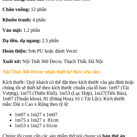
Chân vuông:
12 phân
Khuôn tranh:
4 phân
Ván mặt:
1.2 phân
Dạ tiền, dạ ngang:
2.5 phân
Hoàn thiện:
Sơn PU hoặc đánh Vecni
Xuất xứ:
Nội Thất 360 Decor, Thạch Thất, Hà Nội
Nội Thất 360 Decor nhận thiết kế theo yêu cầu:
Kích thước: Quý khách có thể đặt theo kích thước của gia đình hoặc
chúng tôi sẽ thiết kế theo kích thước chuẩn của lỗ ban: 1m97 (Tài
Vượng), 1m75 (Thiên Khổ), 1m53 (Lục Hợp), 1m27(Tiến Bảo),
1m07 (Thuận khoa), 81 (Đăng Hoa), 61 ( Tài Lộc). Kích thước
mẫu: Dài x Cao x Rộng theo tỷ lệ:
1m97 x 1m27 x 1m07
1m75 x 1m27 x 81cm
1m53 x 1m27 x 61cm
Chúng tôi cung cấp các sản phẩm thờ nói chung và
bàn thờ án