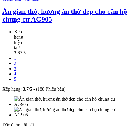
Án gian thờ, hương án thờ đẹp cho căn hộ
chung cư AG905
Xếp
hạng
hiện
tại!
3.67/5
1
2
3
4
5
Xếp hạng:
3.7
/
5
-
(188 Phiếu bầu)
Đặc điểm nổi bật