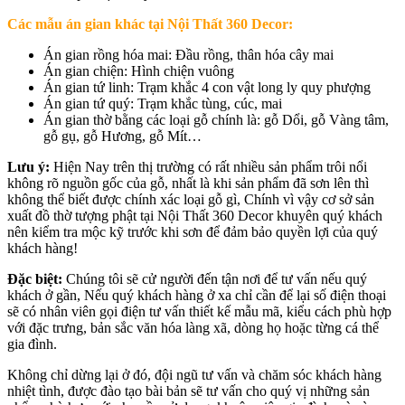
Các mẫu án gian khác tại Nội Thất 360 Decor:
Án gian rồng hóa mai: Đầu rồng, thân hóa cây mai
Án gian chiện: Hình chiện vuông
Án gian tứ linh: Trạm khắc 4 con vật long ly quy phượng
Án gian tứ quý: Trạm khắc tùng, cúc, mai
Án gian thờ bằng các loại gỗ chính là: gỗ Dổi, gỗ Vàng tâm,
gỗ gụ, gỗ Hương, gỗ Mít…
Lưu ý:
Hiện Nay trên thị trường có rất nhiều sản phẩm trôi nổi
không rõ nguồn gốc của gỗ, nhất là khi sản phẩm đã sơn lên thì
không thể biết được chính xác loại gỗ gì, Chính vì vậy cơ sở sản
xuất đồ thờ tượng phật tại Nội Thất 360 Decor khuyên quý khách
nên kiểm tra mộc kỹ trước khi sơn để đảm bảo quyền lợi của quý
khách hàng!
Đặc biệt:
Chúng tôi sẽ cử người đến tận nơi để tư vấn nếu quý
khách ở gần, Nếu quý khách hàng ở xa chỉ cần để lại số điện thoại
sẽ có nhân viên gọi điện tư vấn thiết kế mẫu mã, kiểu cách phù hợp
với đặc trưng, bản sắc văn hóa làng xã, dòng họ hoặc từng cá thể
gia đình.
Không chỉ dừng lại ở đó, đội ngũ tư vấn và chăm sóc khách hàng
nhiệt tình, được đào tạo bài bản sẽ tư vấn cho quý vị những sản