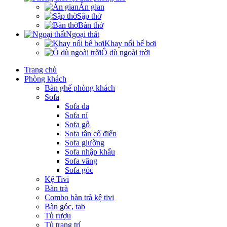
Án gian
Sập thờ
Bàn thờ
Ngoại thất
Khay nổi bể bơi
Ô dù ngoài trời
Trang chủ
Phòng khách
Bàn ghế phòng khách
Sofa
Sofa da
Sofa nỉ
Sofa gỗ
Sofa tân cổ điển
Sofa giường
Sofa nhập khẩu
Sofa văng
Sofa góc
Kệ Tivi
Bàn trà
Combo bàn trà kệ tivi
Bàn góc, tab
Tủ rượu
Tủ trang trí