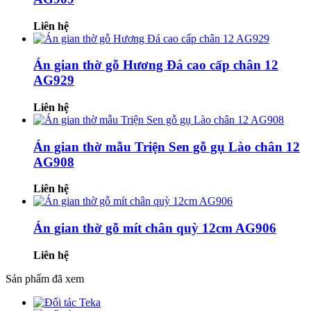
Liên hệ
Án gian thờ gỗ Hương Đá cao cấp chân 12
AG929
Liên hệ
Án gian thờ mẫu Triện Sen gỗ gụ Lào chân 12
AG908
Liên hệ
Án gian thờ gỗ mít chân quỳ 12cm AG906
Liên hệ
Sản phẩm đã xem