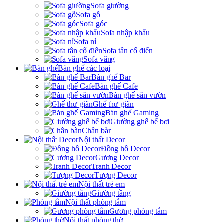
Sofa giường
Sofa gỗ
Sofa góc
Sofa nhập khẩu
Sofa nỉ
Sofa tân cổ điển
Sofa văng
Bàn ghế các loại
Bàn ghế Bar
Bàn ghế Cafe
Bàn ghế sân vườn
Ghế thư giãn
Bàn ghế Gaming
Giường ghế bể bơi
Chân bàn
Nội thất Decor
Đồng hồ Decor
Gương Decor
Tranh Decor
Tượng Decor
Nội thất trẻ em
Giường tầng
Nội thất phòng tắm
Gương phòng tắm
Nội thất phòng thờ