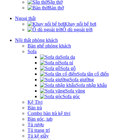
Sập thờ
Bàn thờ
Ngoại thất
Khay nổi bể bơi
Ô dù ngoài trời
Nội thất phòng khách
Bàn ghế phòng khách
Sofa
Sofa da
Sofa nỉ
Sofa gỗ
Sofa tân cổ điển
Sofa giường
Sofa nhập khẩu
Sofa văng
Sofa góc
Kệ Tivi
Bàn trà
Combo bàn trà kệ tivi
Bàn góc, tab
Tủ rượu
Tủ trang trí
Tủ kệ giầy