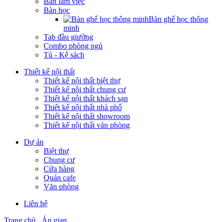
Bàn làm việc
Bàn học
Bàn ghế học thông
minh
Tab đầu giường
Combo phòng ngủ
Tủ - Kệ sách
Thiết kế nội thất
Thiết kế nội thất biệt thự
Thiết kế nội thất chung cư
Thiết kế nội thất khách sạn
Thiết kế nội thất nhà phố
Thiết kế nội thất showroom
Thiết kế nội thất văn phòng
Dự án
Biệt thự
Chung cư
Cửa hàng
Quán cafe
Văn phòng
Liên hệ
Trang chủ
Án gian