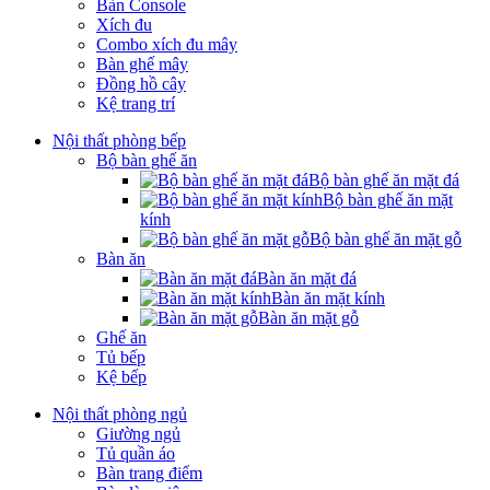
Bàn Console
Xích đu
Combo xích đu mây
Bàn ghế mây
Đồng hồ cây
Kệ trang trí
Nội thất phòng bếp
Bộ bàn ghế ăn
Bộ bàn ghế ăn mặt đá
Bộ bàn ghế ăn mặt
kính
Bộ bàn ghế ăn mặt gỗ
Bàn ăn
Bàn ăn mặt đá
Bàn ăn mặt kính
Bàn ăn mặt gỗ
Ghế ăn
Tủ bếp
Kệ bếp
Nội thất phòng ngủ
Giường ngủ
Tủ quần áo
Bàn trang điểm