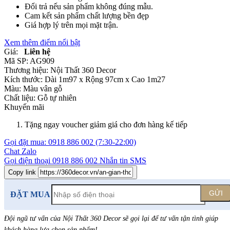
Đổi trả nếu sản phẩm không đúng mẫu.
Cam kết sản phẩm chất lượng bền đẹp
Giá hợp lý trên mọi mặt trận.
Xem thêm điểm nổi bật
Giá:
Liên hệ
Mã SP:
AG909
Thương hiệu:
Nội Thất 360 Decor
Kích thước:
Dài 1m97 x Rộng 97cm x Cao 1m27
Màu:
Màu vân gỗ
Chất liệu:
Gỗ tự nhiên
Khuyến mãi
Tặng ngay voucher giảm giá cho đơn hàng kế tiếp
Gọi đặt mua:
0918 886 002
(7:30-22:00)
Chat Zalo
Gọi điện thoại
0918 886 002
Nhắn tin SMS
Copy link
GỬI
ĐẶT MUA
Đội ngũ tư vấn của Nội Thất 360 Decor sẽ gọi lại để tư vấn tận tình giúp
khách hàng lựa chọn sản phẩm
!