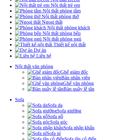
Nội thất trẻ em
Nội thất phòng tắm
Nội thất phòng thờ
Ngoại thất
Nội thất phòng khách
Nội thất phòng bếp
Nội thất phòng ngủ
Thiết kế nội thất
Dự án
Liên hệ
Nội thất văn phòng
Ghế giám đốc
Bàn nhân viên
Ghế văn phòng
Bàn quầy lễ tân
Sofa
Sofa da
Sofa giường
Sofa gỗ
Sofa góc
Sofa nhập khẩu
Sofa nỉ
Sofa tân cổ điển