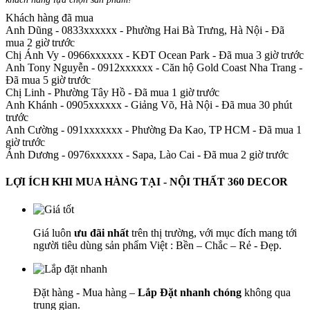
Khách hàng đã mua
Anh Dũng - 0833xxxxxx
-
Phường Hai Bà Trưng, Hà Nội - Đã
mua 2 giờ trước
Chị Ánh Vy - 0966xxxxxx
-
KĐT Ocean Park - Đã mua 3 giờ trước
Anh Tony Nguyễn - 0912xxxxxx
-
Căn hộ Gold Coast Nha Trang -
Đã mua 5 giờ trước
Chị Linh
-
Phường Tây Hồ - Đã mua 1 giờ trước
Anh Khánh - 0905xxxxxx
-
Giảng Võ, Hà Nội - Đã mua 30 phút
trước
Anh Cường - 091xxxxxxx
-
Phường Đa Kao, TP HCM - Đã mua 1
giờ trước
Ánh Dương - 0976xxxxxx
-
Sapa, Lào Cai - Đã mua 2 giờ trước
LỢI ÍCH KHI MUA HÀNG TẠI - NỘI THẤT 360 DECOR
Giá luôn
ưu đãi nhất
trên thị trường, với mục đích mang tới
người tiêu dùng sản phẩm Việt : Bền – Chắc – Rẻ - Đẹp.
Đặt hàng - Mua hàng –
Lắp Đặt nhanh chóng
không qua
trung gian.