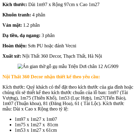
Kích thước:
Dài 1m97 x Rộng 97cm x Cao 1m27
Khuôn tranh:
4 phân
Ván mặt:
1.2 phân
Dạ tiền, dạ ngang:
3 phân
Hoàn thiện:
Sơn PU hoặc đánh Vecni
Xuất xứ:
Nội Thất 360 Decor, Thạch Thất, Hà Nội
Nội Thất 360 Decor nhận thiết kế theo yêu cầu:
Kích thước: Quý khách có thể đặt theo kích thước của gia đình hoặc
chúng tôi sẽ thiết kế theo kích thước chuẩn của lỗ ban: 1m97 (Tài
Vượng), 1m75 (Thiên Khổ), 1m53 (Lục Hợp), 1m27(Tiến Bảo),
1m07 (Thuận khoa), 81 (Đăng Hoa), 61 ( Tài Lộc). Kích thước
mẫu: Dài x Cao x Rộng theo tỷ lệ:
1m97 x 1m27 x 1m07
1m75 x 1m27 x 81cm
1m53 x 1m27 x 61cm