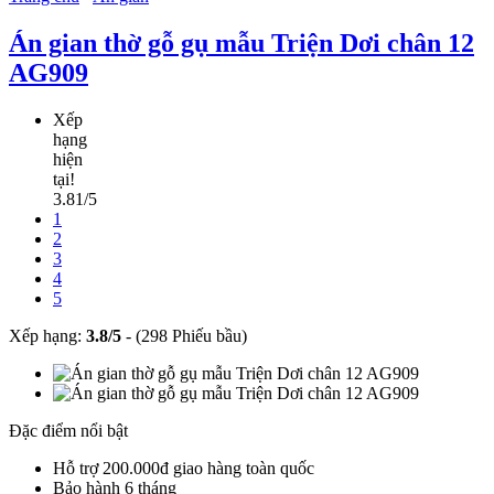
Án gian thờ gỗ gụ mẫu Triện Dơi chân 12
AG909
Xếp
hạng
hiện
tại!
3.81/5
1
2
3
4
5
Xếp hạng:
3.8
/
5
-
(298 Phiếu bầu)
Đặc điểm nổi bật
Hỗ trợ 200.000đ giao hàng toàn quốc
Bảo hành 6 tháng