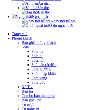
Án gian
Sập thờ
Bàn thờ
Ngoại thất
Khay nổi bể bơi
Ô dù ngoài trời
Trang chủ
Phòng khách
Bàn ghế phòng khách
Sofa
Sofa da
Sofa nỉ
Sofa gỗ
Sofa tân cổ điển
Sofa giường
Sofa nhập khẩu
Sofa văng
Sofa góc
Kệ Tivi
Bàn trà
Combo bàn trà kệ tivi
Bàn góc, tab
Tủ rượu
Tủ trang trí