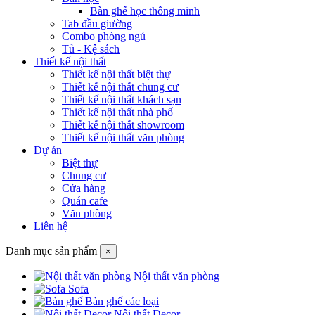
Bàn ghế học thông minh
Tab đầu giường
Combo phòng ngủ
Tủ - Kệ sách
Thiết kế nội thất
Thiết kế nội thất biệt thự
Thiết kế nội thất chung cư
Thiết kế nội thất khách sạn
Thiết kế nội thất nhà phố
Thiết kế nội thất showroom
Thiết kế nội thất văn phòng
Dự án
Biệt thự
Chung cư
Cửa hàng
Quán cafe
Văn phòng
Liên hệ
Danh mục sản phẩm
×
Nội thất văn phòng
Sofa
Bàn ghế các loại
Nội thất Decor