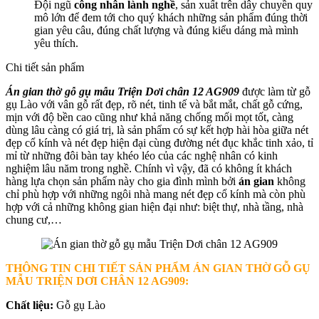
Đội ngũ
công nhân lành nghề
, sản xuất trên dây chuyền quy
mô lớn để đem tới cho quý khách những sản phẩm đúng thời
gian yêu câu, đúng chất lượng và đúng kiểu dáng mà mình
yêu thích.
Chi tiết sản phẩm
Án gian thờ gỗ gụ mẫu Triện Dơi chân 12 AG909
được làm từ gỗ
gụ Lào
với vân gỗ rất đẹp, rõ nét, tinh tế và bắt mắt, chất gỗ cứng,
mịn với độ bền cao cũng như khả năng chống mối mọt tốt, càng
dùng lâu càng có giá trị, là sản phẩm có sự kết hợp hài hòa giữa nét
đẹp cổ kính và nét đẹp hiện đại cùng đường nét đục khắc tinh xảo, tỉ
mỉ từ những đôi bàn tay khéo léo của các nghệ nhân có kinh
nghiệm lâu năm trong nghề. Chính vì vậy, đã có không ít khách
hàng lựa chọn sản phẩm này cho gia đình mình bởi
án gian
không
chỉ phù hợp với những ngôi nhà mang nét đẹp cổ kính mà còn phù
hợp với cả những không gian hiện đại như: biệt thự, nhà tầng, nhà
chung cư,…
THÔNG TIN CHI TIẾT SẢN PHẨM ÁN GIAN THỜ GỖ GỤ
MẪU TRIỆN DƠI CHÂN 12 AG909
:
Chất liệu:
Gỗ gụ Lào