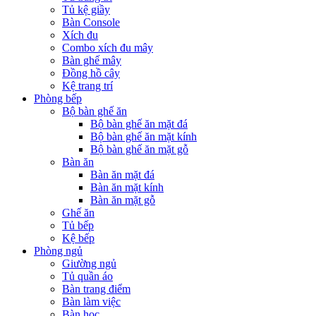
Tủ kệ giầy
Bàn Console
Xích đu
Combo xích đu mây
Bàn ghế mây
Đồng hồ cây
Kệ trang trí
Phòng bếp
Bộ bàn ghế ăn
Bộ bàn ghế ăn mặt đá
Bộ bàn ghế ăn mặt kính
Bộ bàn ghế ăn mặt gỗ
Bàn ăn
Bàn ăn mặt đá
Bàn ăn mặt kính
Bàn ăn mặt gỗ
Ghế ăn
Tủ bếp
Kệ bếp
Phòng ngủ
Giường ngủ
Tủ quần áo
Bàn trang điểm
Bàn làm việc
Bàn học