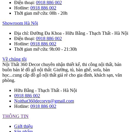
Điện thoại
:
0918 886 002
Hotline
:
0918 886 002
Thời gian mở cửa
: 08h - 20h
Showroom Hà Nội
Địa chỉ
: Đường Đa Khoa - Hữu Bằng - Thạch Thất - Hà Nội
Điện thoại
:
0918 886 002
Hotline
:
0918 886 002
Thời gian mở cửa
: 9h:00 - 21:30h
Về chúng tôi
Nội Thất 360 Decor chuyên nhận thiết kế, thi công nội thất, bán
buôn bán lẻ đồ gỗ nội thất: Giường, tủ, bàn ghế, sofa, bàn
học...cung cấp đồ gỗ nội thất giá rẻ cho gia đình, khách sạn, văn
phòng.
Hữu Bằng - Thạch Thất - Hà Nội
0918 886 002
Noithat360decorvn@gmail.com
Hotline:
0918 886 002
THÔNG TIN
Giới thiệu
Sản phẩm