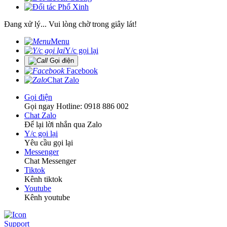
Đang xử lý... Vui lòng chờ trong giây lát!
Menu
Y/c gọi lại
Gọi điện
Facebook
Chat Zalo
Gọi điện
Gọi ngay Hotline: 0918 886 002
Chat Zalo
Để lại lời nhắn qua Zalo
Y/c gọi lại
Yêu cầu gọi lại
Messenger
Chat Messenger
Tiktok
Kênh tiktok
Youtube
Kênh youtube