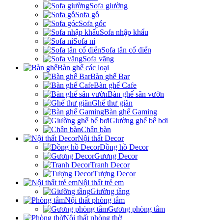
Sofa giường
Sofa gỗ
Sofa góc
Sofa nhập khẩu
Sofa nỉ
Sofa tân cổ điển
Sofa văng
Bàn ghế các loại
Bàn ghế Bar
Bàn ghế Cafe
Bàn ghế sân vườn
Ghế thư giãn
Bàn ghế Gaming
Giường ghế bể bơi
Chân bàn
Nội thất Decor
Đồng hồ Decor
Gương Decor
Tranh Decor
Tượng Decor
Nội thất trẻ em
Giường tầng
Nội thất phòng tắm
Gương phòng tắm
Nội thất phòng thờ