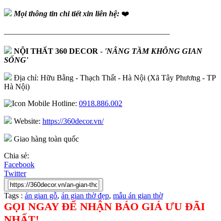
Mọi thông tin chi tiết xin liên hệ:
❤️
—————————————————————
NỘI THẤT 360 DECOR
-
'NÂNG TẦM KHÔNG GIAN
SỐNG'
Địa chỉ: Hữu Bằng - Thạch Thất - Hà Nội (Xã Tây Phương - TP
Hà Nội)
Hotline:
0918.886.002
Website:
https://360decor.vn/
Giao hàng toàn quốc
Chia sẻ:
Facebook
Twitter
Tags :
án gian gỗ
,
án gian thờ đẹp
,
mẫu án gian thờ
GỌI NGAY ĐỂ NHẬN BÁO GIÁ ƯU ĐÃI
NHẤT!