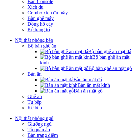
Bàn Console
Xích đu
Combo xích đu mây
Bàn ghế mây
Đồng hồ cây
Kệ trang trí
Nội thất phòng bếp
Bộ bàn ghế ăn
Bộ bàn ghế ăn mặt đá
Bộ bàn ghế ăn mặt
kính
Bộ bàn ghế ăn mặt gỗ
Bàn ăn
Bàn ăn mặt đá
Bàn ăn mặt kính
Bàn ăn mặt gỗ
Ghế ăn
Tủ bếp
Kệ bếp
Nội thất phòng ngủ
Giường ngủ
Tủ quần áo
Bàn trang điểm