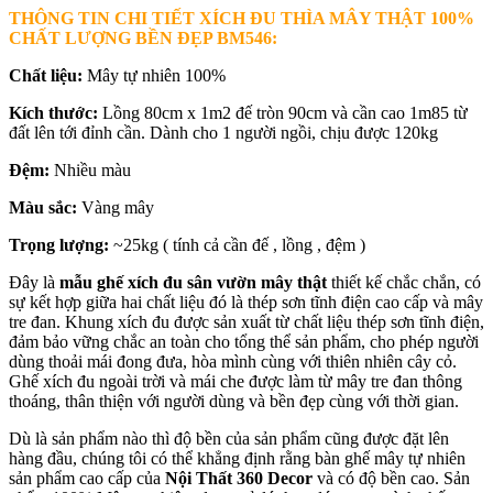
THÔNG TIN CHI TIẾT XÍCH ĐU THÌA MÂY THẬT 100%
CHẤT LƯỢNG BỀN ĐẸP BM546
:
Chất liệu:
Mây tự nhiên 100%
Kích thước:
Lồng 80cm x 1m2 đế tròn 90cm và cần cao 1m85 từ
đất lên tới đỉnh cần. Dành cho 1 người ngồi, chịu được 120kg
Đệm:
Nhiều màu
Màu sắc:
Vàng mây
Trọng lượng:
~25kg ( tính cả cần đế , lồng , đệm )
Đây là
mẫu ghế xích đu sân vườn mây thật
thiết kế chắc chắn, có
sự kết hợp giữa hai chất liệu đó là thép sơn tĩnh điện cao cấp và mây
tre đan. Khung xích đu được sản xuất từ chất liệu thép sơn tĩnh điện,
đảm bảo vững chắc an toàn cho tổng thể sản phẩm, cho phép người
dùng thoải mái đong đưa, hòa mình cùng với thiên nhiên cây cỏ.
Ghế xích đu ngoài trời và mái che được làm từ mây tre đan thông
thoáng, thân thiện với người dùng và bền đẹp cùng với thời gian.
Dù là sản phẩm nào thì độ bền của sản phẩm cũng được đặt lên
hàng đầu, chúng tôi có thể khẳng định rằng bàn ghế mây tự nhiên
sản phẩm cao cấp của
Nội Thất 360 Decor
và có độ bền cao. Sản