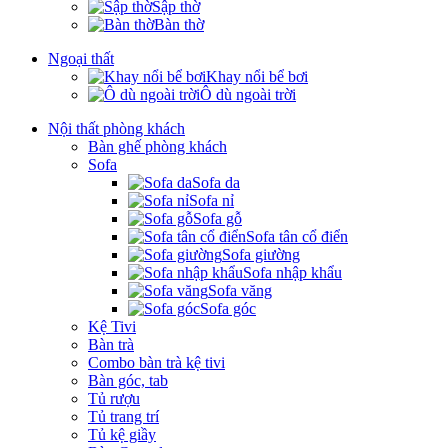
Sập thờ
Bàn thờ
Ngoại thất
Khay nổi bể bơi
Ô dù ngoài trời
Nội thất phòng khách
Bàn ghế phòng khách
Sofa
Sofa da
Sofa nỉ
Sofa gỗ
Sofa tân cổ điển
Sofa giường
Sofa nhập khẩu
Sofa văng
Sofa góc
Kệ Tivi
Bàn trà
Combo bàn trà kệ tivi
Bàn góc, tab
Tủ rượu
Tủ trang trí
Tủ kệ giầy