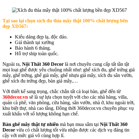
Tại sao lại chọn x
ích đu thìa mây thật 100% chất lượng bền
đẹp XD567:
Kiểu dáng đẹp lạ, độc đáo.
Giá thành tại xưởng
Bảo hành 6 tháng.
Hỗ trợ ship toàn quốc.
Ngoài ra,
Nội Thất 360 Decor
là nơi chuyên cung cấp tất tần tật
mọi loại ghế được yêu chuộng nhất như: ghế xích đu, ghế trứng giả
mây, ghế trứng, ghế giả mây, ghế nhựa giả mây, xích đu sân vườn,
ghế xích đu trứng đẹp, bàn giả mây,…
Với thiết kế sang trọng, chắc chắn tất cả loại bàn, ghế đến từ
360decor.vn
sẽ là sự lựa chọn tuyệt vời cho các nhà hàng, villa,
quán cà phê, văn phòng, cửa hàng, sân vườn, nhà ở, khu ngoài trời,
khu biệt thự, nhà cao tầng. Đồng thời 360decor.vn chuyên phục vụ
xuất khẩu với số lượng không hạn chế.
Bàn ghế mây thật tự nhiên
mà bạn mua sắm tại
Nội Thất 360
Decor
vừa có chất lượng tốt vừa nhận được các dịch vụ đáng tin
cậy với mức giá vô cùng hợp lí.