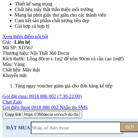
Thiết kế sang trọng
Chất liệu mây thật thân thiện môi trường
Mang lại phút giây thư giãn cho các thành viên
Cam kết sản phẩm chất lượng bền đẹp
Giá hợp cả hợp lý
Xem thêm điểm nổi bật
Giá:
Liên hệ
Mã SP:
XD567
Thương hiệu:
Nội Thất 360 Decor
Kích thước:
Lồng 80cm x 1m2 đế tròn 90cm và cần cao 1m85
Màu:
Vàng
Chất liệu:
Mây thật
Khuyến mãi
Tặng ngay voucher giảm giá cho đơn hàng kế tiếp
Gọi đặt mua:
0918 886 002
(7:30-22:00)
Chat Zalo
Gọi điện thoại
0918 886 002
Nhắn tin SMS
Copy link
GỬI
ĐẶT MUA