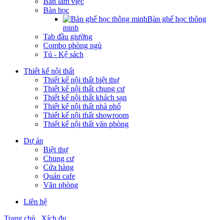
Bàn làm việc
Bàn học
Bàn ghế học thông
minh
Tab đầu giường
Combo phòng ngủ
Tủ - Kệ sách
Thiết kế nội thất
Thiết kế nội thất biệt thự
Thiết kế nội thất chung cư
Thiết kế nội thất khách sạn
Thiết kế nội thất nhà phố
Thiết kế nội thất showroom
Thiết kế nội thất văn phòng
Dự án
Biệt thự
Chung cư
Cửa hàng
Quán cafe
Văn phòng
Liên hệ
Trang chủ
Xích đu