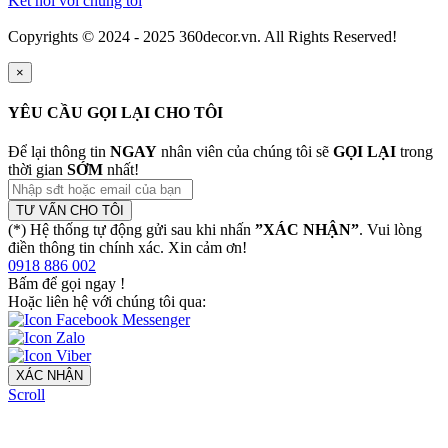
Kết nối với chúng tôi
Copyrights © 2024 - 2025 360decor.vn. All Rights Reserved!
×
YÊU CẦU GỌI LẠI CHO TÔI
Để lại thông tin
NGAY
nhân viên của chúng tôi sẽ
GỌI LẠI
trong
thời gian
SỚM
nhất!
TƯ VẤN CHO TÔI
(*) Hệ thống tự động gửi sau khi nhấn
”XÁC NHẬN”
. Vui lòng
điền thông tin chính xác. Xin cảm ơn!
0918 886 002
Bấm để gọi ngay
!
Hoặc liên hệ với chúng tôi qua:
XÁC NHẬN
Scroll