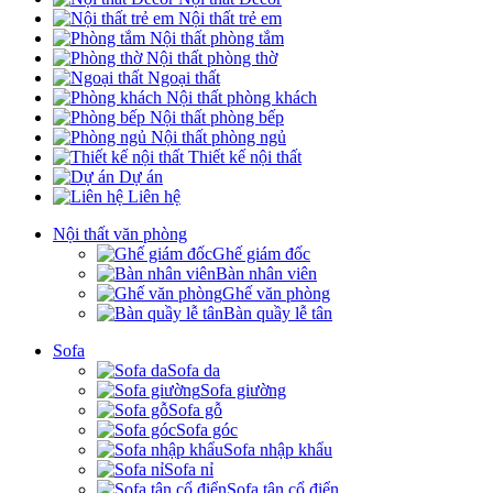
Nội thất trẻ em
Nội thất phòng tắm
Nội thất phòng thờ
Ngoại thất
Nội thất phòng khách
Nội thất phòng bếp
Nội thất phòng ngủ
Thiết kế nội thất
Dự án
Liên hệ
Nội thất văn phòng
Ghế giám đốc
Bàn nhân viên
Ghế văn phòng
Bàn quầy lễ tân
Sofa
Sofa da
Sofa giường
Sofa gỗ
Sofa góc
Sofa nhập khẩu
Sofa nỉ
Sofa tân cổ điển