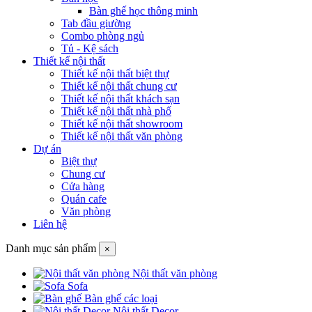
Bàn ghế học thông minh
Tab đầu giường
Combo phòng ngủ
Tủ - Kệ sách
Thiết kế nội thất
Thiết kế nội thất biệt thự
Thiết kế nội thất chung cư
Thiết kế nội thất khách sạn
Thiết kế nội thất nhà phố
Thiết kế nội thất showroom
Thiết kế nội thất văn phòng
Dự án
Biệt thự
Chung cư
Cửa hàng
Quán cafe
Văn phòng
Liên hệ
Danh mục sản phẩm
×
Nội thất văn phòng
Sofa
Bàn ghế các loại
Nội thất Decor