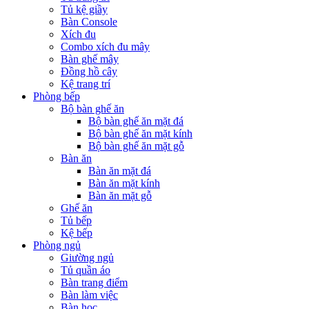
Tủ kệ giầy
Bàn Console
Xích đu
Combo xích đu mây
Bàn ghế mây
Đồng hồ cây
Kệ trang trí
Phòng bếp
Bộ bàn ghế ăn
Bộ bàn ghế ăn mặt đá
Bộ bàn ghế ăn mặt kính
Bộ bàn ghế ăn mặt gỗ
Bàn ăn
Bàn ăn mặt đá
Bàn ăn mặt kính
Bàn ăn mặt gỗ
Ghế ăn
Tủ bếp
Kệ bếp
Phòng ngủ
Giường ngủ
Tủ quần áo
Bàn trang điểm
Bàn làm việc
Bàn học