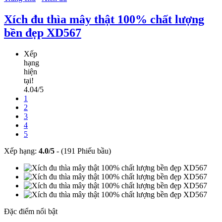
Xích đu thìa mây thật 100% chất lượng
bền đẹp XD567
Xếp
hạng
hiện
tại!
4.04/5
1
2
3
4
5
Xếp hạng:
4.0
/
5
-
(191 Phiếu bầu)
Đặc điểm nổi bật