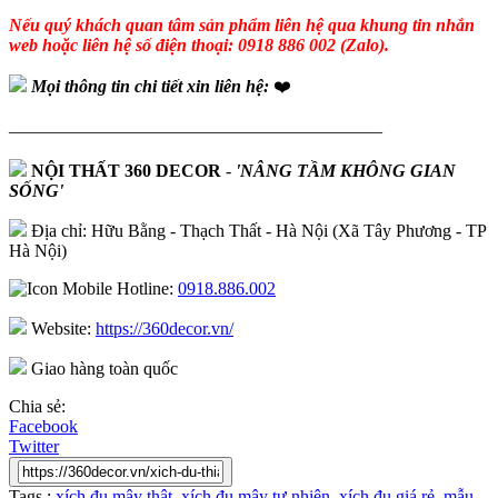
Nếu quý khách quan tâm sản phẩm liên hệ qua khung tin nhắn
web hoặc liên hệ số điện thoại: 0918 886 002 (Zalo).
Mọi thông tin chi tiết xin liên hệ:
❤️
—————————————————————
NỘI THẤT 360 DECOR
-
'NÂNG TẦM KHÔNG GIAN
SỐNG'
Địa chỉ: Hữu Bằng - Thạch Thất - Hà Nội (Xã Tây Phương - TP
Hà Nội)
Hotline:
0918.886.002
Website:
https://360decor.vn/
Giao hàng toàn quốc
Chia sẻ:
Facebook
Twitter
Tags :
xích đu mây thật
,
xích đu mây tự nhiên
,
xích đu giá rẻ
,
mẫu