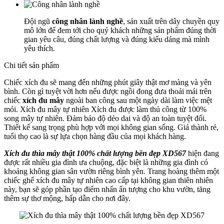
Đội ngũ
công nhân lành nghề
, sản xuất trên dây chuyền quy
mô lớn để đem tới cho quý khách những sản phẩm đúng thời
gian yêu câu, đúng chất lượng và đúng kiểu dáng mà mình
yêu thích.
Chi tiết sản phẩm
Chiếc xích đu sẽ mang đến những phút giây thật mơ màng và yên
bình. Còn gì tuyệt vời hơn nếu được ngồi đong đưa thoải mái trên
chiếc
xích đu mây
ngoài ban công sau một ngày dài làm việc mệt
mỏi. Xích đu mây tự nhiên Xích đu được làm thủ công từ 100%
song mây tự nhiên. Đảm bảo độ dẻo dai và độ an toàn tuyệt đối.
Thiết kế sang trọng phù hợp với mọi không gian sống. Giá thành rẻ,
tuổi thọ cao là sự lựa chọn hàng đầu của mọi khách hàng.
Xích đu thìa mây thật 100% chất lượng bền đẹp XD567
hiện đang
được rất nhiều gia đình ưa chuộng, đặc biệt là những gia đình có
khoảng không gian sân vườn riêng bình yên. Trang hoàng thêm một
chiếc ghế xích đu mây tự nhiên cao cấp tại không gian thiên nhiên
này, bạn sẽ góp phần tạo điểm nhấn ấn tượng cho khu vườn, tăng
thêm sự thơ mộng, hấp dẫn cho nơi đây.