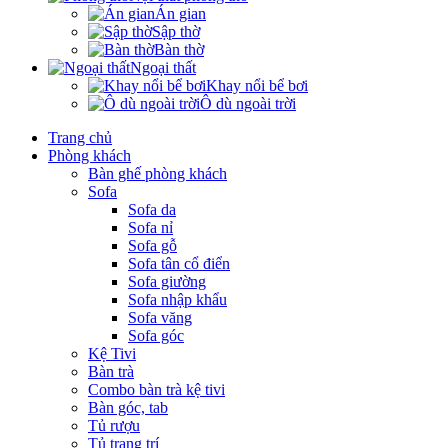
Án gian
Sập thờ
Bàn thờ
Ngoại thất
Khay nổi bể bơi
Ô dù ngoài trời
Trang chủ
Phòng khách
Bàn ghế phòng khách
Sofa
Sofa da
Sofa nỉ
Sofa gỗ
Sofa tân cổ điển
Sofa giường
Sofa nhập khẩu
Sofa văng
Sofa góc
Kệ Tivi
Bàn trà
Combo bàn trà kệ tivi
Bàn góc, tab
Tủ rượu
Tủ trang trí