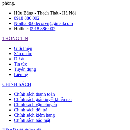
phòng.
Hữu Bằng - Thạch Thất - Hà Nội
0918 886 002
Noithat360decorvn@gmail.com
Hotline:
0918 886 002
THÔNG TIN
Giới thiệu
Sản phẩm
Dự án
Tin tức
Tuyển dụng
Liên hệ
CHÍNH SÁCH
Chính sách thanh toán
Chính sách giải quyết khiếu nại
Chính sách vận chuyển
Chính sách đổi trả
Chính sách kiểm hàng
Chính sách bảo mật