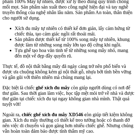
phẩm 100% Mây tự nhiên, được xử lý theo đúng quy trình chống
mối mọt. Sản phẩm sản xuất theo công nghệ hiện đại và tay nghề
truyền thống của nghệ nhân lâu năm. Sản phẩm An toàn, thân thiện
cho người sử dụng.
Xích đu mây tự nhiên có thiết kế đơn giản, lấy cảm hứng từ
chiếc thìa, tạo cảm giác ngồi rất thoải mái.
Sản phẩm được thiết kế từ 100% song mây tự nhiên, khung
được làm từ những song mây lớn tạo độ cứng khi ngồi.
Tựa ghế tạo hoa văn tinh tế từ những song mây nhỏ, mang
đến một vể đẹp đầy quyến rũ.
Thực tế, đồ nội thất bằng mây đã ngày càng trở nên phổ biến và
được ưa chuộng không kém gì nội thất gỗ, nhựa bởi tính bền vững
và gần gũi với thiên nhiên mà chúng mang lại.
Đặc biệt là chiếc
ghế xích đu mây
còn giúp người dùng có nơi để
thư giãn. Sau thời gian làm việc, học tập mệt mỏi trở về nhà và được
thư giãn tại chiếc xích đu tại ngay không gian nhà mình. Thật quá
tuyệt vời!
Ngoài ra,
chiếc ghế xích đu mây XD546 c
òn giúp tiết kiệm không
gian. Xích đu mây thường có thiết kế treo tường hoặc có thanh đỡ
nên việc di chuyển và gọn gàng hơn nhiếu chiếc ghế. Nhưng chúng
vẫn hoàn toàn đảm bảo được tính thẩm mỹ cao.