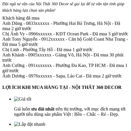
Đội ngũ tư vấn của Nội Thất 360 Decor sẽ gọi lại để tư vấn tận tình giúp
khách hàng lựa chọn sản phẩm
!
Khách hàng đã mua
Anh Dũng - 0833xxxxxx
-
Phường Hai Bà Trưng, Hà Nội - Đã
mua 2 giờ trước
Chị Ánh Vy - 0966xxxxxx
-
KĐT Ocean Park - Đã mua 3 giờ trước
Anh Tony Nguyễn - 0912xxxxxx
-
Căn hộ Gold Coast Nha Trang -
Đã mua 5 giờ trước
Chị Linh
-
Phường Tây Hồ - Đã mua 1 giờ trước
Anh Khánh - 0905xxxxxx
-
Giảng Võ, Hà Nội - Đã mua 30 phút
trước
Anh Cường - 091xxxxxxx
-
Phường Đa Kao, TP HCM - Đã mua 1
giờ trước
Ánh Dương - 0976xxxxxx
-
Sapa, Lào Cai - Đã mua 2 giờ trước
LỢI ÍCH KHI MUA HÀNG TẠI - NỘI THẤT 360 DECOR
Giá luôn
ưu đãi nhất
trên thị trường, với mục đích mang tới
người tiêu dùng sản phẩm Việt : Bền – Chắc – Rẻ - Đẹp.