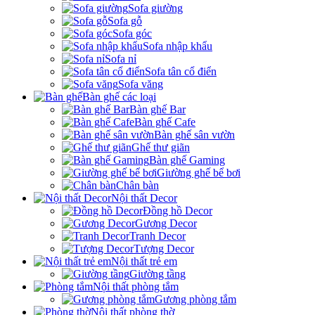
Sofa giường
Sofa gỗ
Sofa góc
Sofa nhập khẩu
Sofa nỉ
Sofa tân cổ điển
Sofa văng
Bàn ghế các loại
Bàn ghế Bar
Bàn ghế Cafe
Bàn ghế sân vườn
Ghế thư giãn
Bàn ghế Gaming
Giường ghế bể bơi
Chân bàn
Nội thất Decor
Đồng hồ Decor
Gương Decor
Tranh Decor
Tượng Decor
Nội thất trẻ em
Giường tầng
Nội thất phòng tắm
Gương phòng tắm
Nội thất phòng thờ