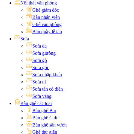
Nội thất văn phòng
Ghế giám đốc
Bàn nhân viên
Ghế văn phòng
Bàn quầy lễ tân
Sofa
Sofa da
Sofa giường
Sofa gỗ
Sofa góc
Sofa nhập khẩu
Sofa nỉ
Sofa tân cổ điển
Sofa văng
Bàn ghế các loại
Bàn ghế Bar
Bàn ghế Cafe
Bàn ghế sân vườn
Ghế thư giãn