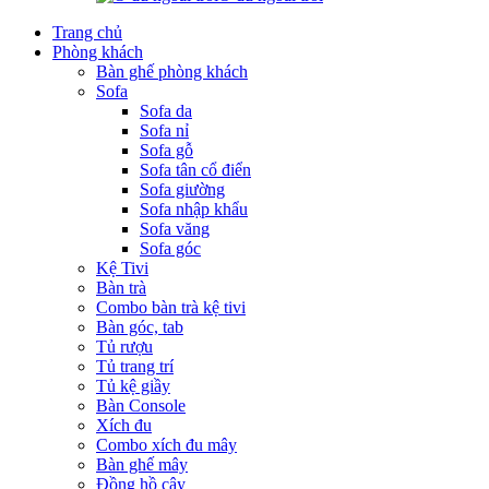
Trang chủ
Phòng khách
Bàn ghế phòng khách
Sofa
Sofa da
Sofa nỉ
Sofa gỗ
Sofa tân cổ điển
Sofa giường
Sofa nhập khẩu
Sofa văng
Sofa góc
Kệ Tivi
Bàn trà
Combo bàn trà kệ tivi
Bàn góc, tab
Tủ rượu
Tủ trang trí
Tủ kệ giầy
Bàn Console
Xích đu
Combo xích đu mây
Bàn ghế mây
Đồng hồ cây