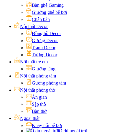
Bàn ghế Gaming
Giường ghế bể bơi
Chân bàn
Nội thất Decor
Đồng hồ Decor
Gương Decor
Tranh Decor
Tượng Decor
Nội thất trẻ em
Giường tầng
Nội thất phòng tắm
Gương phòng tắm
Nội thất phòng thờ
Án gian
Sập thờ
Bàn thờ
Ngoại thất
Khay nổi bể bơi
Ô dù ngoài trời