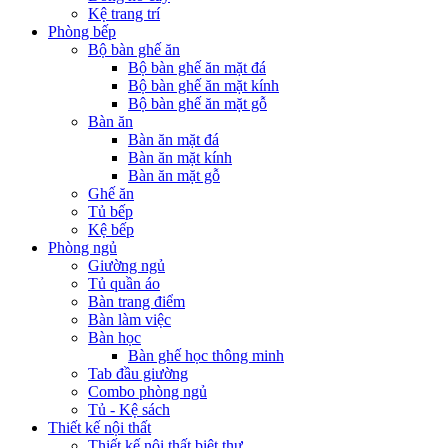
Kệ trang trí
Phòng bếp
Bộ bàn ghế ăn
Bộ bàn ghế ăn mặt đá
Bộ bàn ghế ăn mặt kính
Bộ bàn ghế ăn mặt gỗ
Bàn ăn
Bàn ăn mặt đá
Bàn ăn mặt kính
Bàn ăn mặt gỗ
Ghế ăn
Tủ bếp
Kệ bếp
Phòng ngủ
Giường ngủ
Tủ quần áo
Bàn trang điểm
Bàn làm việc
Bàn học
Bàn ghế học thông minh
Tab đầu giường
Combo phòng ngủ
Tủ - Kệ sách
Thiết kế nội thất
Thiết kế nội thất biệt thự