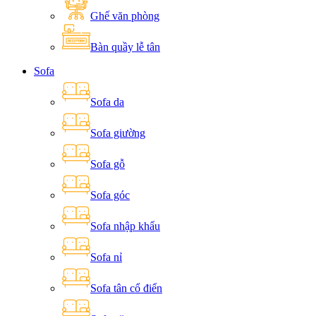
Ghế văn phòng
Bàn quầy lễ tân
Sofa
Sofa da
Sofa giường
Sofa gỗ
Sofa góc
Sofa nhập khẩu
Sofa nỉ
Sofa tân cổ điển