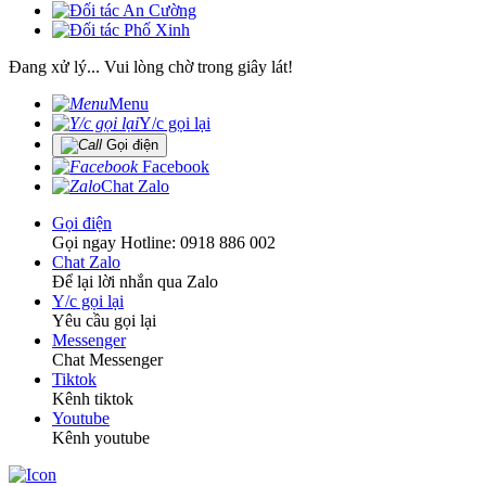
Đang xử lý... Vui lòng chờ trong giây lát!
Menu
Y/c gọi lại
Gọi điện
Facebook
Chat Zalo
Gọi điện
Gọi ngay Hotline: 0918 886 002
Chat Zalo
Để lại lời nhắn qua Zalo
Y/c gọi lại
Yêu cầu gọi lại
Messenger
Chat Messenger
Tiktok
Kênh tiktok
Youtube
Kênh youtube