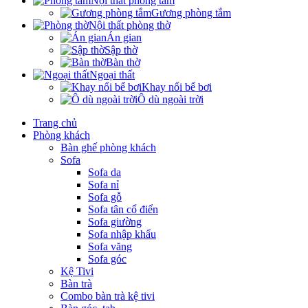
Nội thất phòng tắm
Gương phòng tắm
Nội thất phòng thờ
Án gian
Sập thờ
Bàn thờ
Ngoại thất
Khay nổi bể bơi
Ô dù ngoài trời
Trang chủ
Phòng khách
Bàn ghế phòng khách
Sofa
Sofa da
Sofa nỉ
Sofa gỗ
Sofa tân cổ điển
Sofa giường
Sofa nhập khẩu
Sofa văng
Sofa góc
Kệ Tivi
Bàn trà
Combo bàn trà kệ tivi