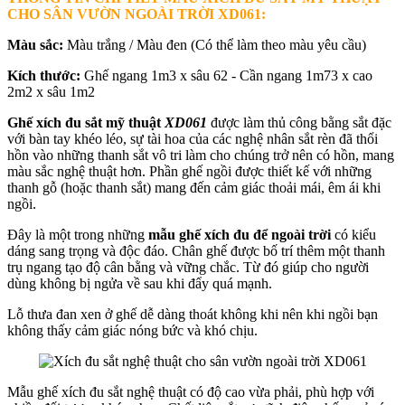
CHO SÂN VƯỜN NGOÀI TRỜI XD061:
Màu sắc:
Màu trắng / Màu đen (Có thể làm theo màu yêu cầu)
Kích thước:
Ghế ngang 1m3 x sâu 62 - Cần ngang 1m73 x cao
2m2 x sâu 1m2
Ghế xích đu sắt mỹ thuật
XD061
được làm thủ công bằng sắt đặc
với bàn tay khéo léo, sự tài hoa của các nghệ nhân sắt rèn đã thổi
hồn vào những thanh sắt vô tri làm cho chúng trở nên có hồn, mang
màu sắc nghệ thuật hơn. Phần ghế ngồi được thiết kế với những
thanh gỗ (hoặc thanh sắt) mang đến cảm giác thoải mái, êm ái khi
ngồi.
Đây là một trong những
mẫu ghế xích đu để ngoài trời
có kiểu
dáng sang trọng và độc đáo. Chân ghế được bố trí thêm một thanh
trụ ngang tạo độ cân bằng và vững chắc. Từ đó giúp cho người
dùng không bị ngửa về sau khi đẩy quá mạnh.
Lỗ thưa đan xen ở ghế dễ dàng thoát không khi nên khi ngồi bạn
không thấy cảm giác nóng bức và khó chịu.
Mẫu ghế xích đu sắt nghệ thuật có độ cao vừa phải, phù hợp với