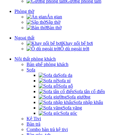
Gương phòng tắm
Phòng thờ
Án gian
Sập thờ
Bàn thờ
Ngoại thất
Khay nổi bể bơi
Ô dù ngoài trời
Nội thất phòng khách
Bàn ghế phòng khách
Sofa
Sofa da
Sofa nỉ
Sofa gỗ
Sofa tân cổ điển
Sofa giường
Sofa nhập khẩu
Sofa văng
Sofa góc
Kệ Tivi
Bàn trà
Combo bàn trà kệ tivi
Bàn góc, tab