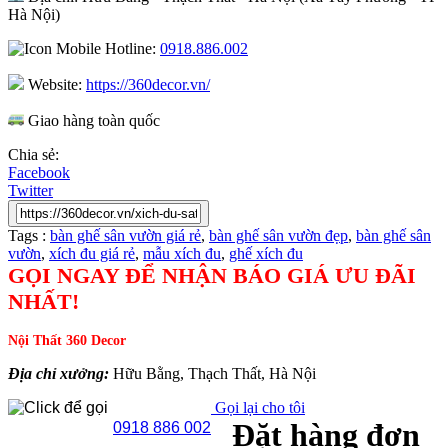
Hà Nội)
Hotline:
0918.886.002
Website:
https://360decor.vn/
Giao hàng toàn quốc
Chia sẻ:
Facebook
Twitter
Tags :
bàn ghế sân vườn giá rẻ
,
bàn ghế sân vườn đẹp
,
bàn ghế sân
vườn
,
xích đu giá rẻ
,
mẫu xích đu
,
ghế xích đu
GỌI NGAY ĐỂ NHẬN BÁO GIÁ ƯU ĐÃI
NHẤT!
Nội Thất 360 Decor
Địa chỉ xưởng:
Hữu Bằng, Thạch Thất, Hà Nội
Gọi lại cho tôi
Đặt hàng đơn
0918 886 002