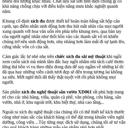
nhiều đối tượng khác nhau. Chất liệu sắt sơn tĩnh điện chống gỉ có
khả năng chống chịu với điều kiện nắng mưa khắc nghiệt quanh
năm.
Khung cố định
xích đu
được thiết kế hoàn toàn bằng sắt hộp cán
cạnh, tạo điểm nhấn sinh động hơn thu hút mắt nhìn của mọi người
xung quanh với hoa văn uốn rèn phía trên khung treo, qua bàn tay
của người nghệ nhân như thổi hồn vào các thanh sắt vô tri khiến
chúng trở nên sinh động hơn, nhẹ nhàng hơn làm mất đi sự lạnh lẽo,
cứng nhắc vốn có của sắt.
Cảm giác lắc lư nhè nhẹ trên
chiếc xích đu sắt mỹ thuật
khi ngồi
xem cuốn sách mà mình tâm đắc hay ngồi nhâm nhi tách café thơm
lừng thả hồn vi vu theo điệu đong đưa để suy ngẫm về những kí ức
đã qua hay những viễn cảnh tươi đẹp sẽ đến trong tương lai không
xa nữa. Mới nghĩ thôi đã thấy thật tuyệt vời rồi phải không mọi
người.
Sản phẩm
xích đu nghệ thuật sân vườn XD061
rất phù hợp trang
trí cho các nhà hàng, villa, quán cà phê, văn phòng, cửa hàng, sân
vườn, nhà ở, khu ngoài trời, khu biệt thự, nhà cao tầng,..
Ngoài ra xích đu nghệ thuật của chúng tôi có thể thiết kế kích thước
cũng như màu sắc của khách hàng có thể đặt trong khuân viên nghỉ
dưỡng, công viên…Tùy từng mục đích sử dụng, chúng tôi sẽ tư vấn
cho quý khách hàng những mẫu sản phẩm phù hợp nhất.