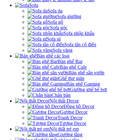
Sofa
Sofa da
Sofa giường
Sofa gỗ
Sofa góc
Sofa nhập khẩu
Sofa nỉ
Sofa tân cổ điển
Sofa văng
Bàn ghế các loại
Bàn ghế Bar
Bàn ghế Cafe
Bàn ghế sân vườn
Ghế thư giãn
Bàn ghế Gaming
Giường ghế bể bơi
Chân bàn
Nội thất Decor
Đồng hồ Decor
Gương Decor
Tranh Decor
Tượng Decor
Nội thất trẻ em
Giường tầng