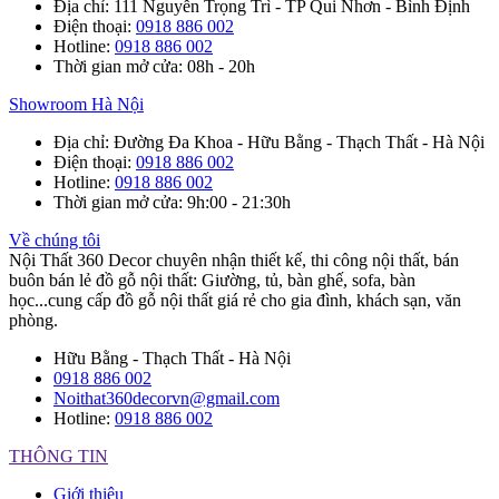
Địa chỉ
: 111 Nguyễn Trọng Trì - TP Qui Nhơn - Bình Định
Điện thoại
:
0918 886 002
Hotline
:
0918 886 002
Thời gian mở cửa
: 08h - 20h
Showroom Hà Nội
Địa chỉ
: Đường Đa Khoa - Hữu Bằng - Thạch Thất - Hà Nội
Điện thoại
:
0918 886 002
Hotline
:
0918 886 002
Thời gian mở cửa
: 9h:00 - 21:30h
Về chúng tôi
Nội Thất 360 Decor chuyên nhận thiết kế, thi công nội thất, bán
buôn bán lẻ đồ gỗ nội thất: Giường, tủ, bàn ghế, sofa, bàn
học...cung cấp đồ gỗ nội thất giá rẻ cho gia đình, khách sạn, văn
phòng.
Hữu Bằng - Thạch Thất - Hà Nội
0918 886 002
Noithat360decorvn@gmail.com
Hotline:
0918 886 002
THÔNG TIN
Giới thiệu