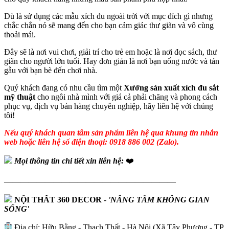
Dù là sử dụng các mẫu xích đu ngoài trời với mục đích gì nhưng
chắc chắn nó sẽ mang đến cho bạn cảm giác thư giãn và vô cùng
thoải mái.
Đây sẽ là nơi vui chơi, giải trí cho trẻ em hoặc là nơi đọc sách, thư
giãn cho người lớn tuổi. Hay đơn giản là nơi bạn uống nước và tán
gẫu với bạn bè đến chơi nhà.
Quý khách đang có nhu cầu tìm một
Xưởng sản xuất xích đu sắt
mỹ thuật
cho ngôi nhà mình với giá cả phải chăng và phong cách
phục vụ, dịch vụ bán hàng chuyên nghiệp, hãy liên hệ với chúng
tôi!
Nếu quý khách quan tâm sản phẩm liên hệ qua khung tin nhắn
web hoặc liên hệ số điện thoại: 0918 886 002 (Zalo).
Mọi thông tin chi tiết xin liên hệ:
❤️
—————————————————————
NỘI THẤT 360 DECOR
-
'NÂNG TẦM KHÔNG GIAN
SỐNG'
Địa chỉ: Hữu Bằng - Thạch Thất - Hà Nội (Xã Tây Phương - TP