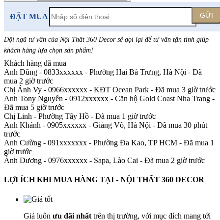
GỬI
ĐẶT MUA
Đội ngũ tư vấn của Nội Thất 360 Decor sẽ gọi lại để tư vấn tận tình giúp
khách hàng lựa chọn sản phẩm
!
Khách hàng đã mua
Anh Dũng - 0833xxxxxx
-
Phường Hai Bà Trưng, Hà Nội - Đã
mua 2 giờ trước
Chị Ánh Vy - 0966xxxxxx
-
KĐT Ocean Park - Đã mua 3 giờ trước
Anh Tony Nguyễn - 0912xxxxxx
-
Căn hộ Gold Coast Nha Trang -
Đã mua 5 giờ trước
Chị Linh
-
Phường Tây Hồ - Đã mua 1 giờ trước
Anh Khánh - 0905xxxxxx
-
Giảng Võ, Hà Nội - Đã mua 30 phút
trước
Anh Cường - 091xxxxxxx
-
Phường Đa Kao, TP HCM - Đã mua 1
giờ trước
Ánh Dương - 0976xxxxxx
-
Sapa, Lào Cai - Đã mua 2 giờ trước
LỢI ÍCH KHI MUA HÀNG TẠI - NỘI THẤT 360 DECOR
Giá luôn
ưu đãi nhất
trên thị trường, với mục đích mang tới