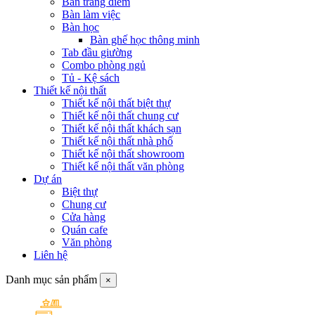
Bàn trang điểm
Bàn làm việc
Bàn học
Bàn ghế học thông minh
Tab đầu giường
Combo phòng ngủ
Tủ - Kệ sách
Thiết kế nội thất
Thiết kế nội thất biệt thự
Thiết kế nội thất chung cư
Thiết kế nội thất khách sạn
Thiết kế nội thất nhà phố
Thiết kế nội thất showroom
Thiết kế nội thất văn phòng
Dự án
Biệt thự
Chung cư
Cửa hàng
Quán cafe
Văn phòng
Liên hệ
Danh mục sản phẩm
×