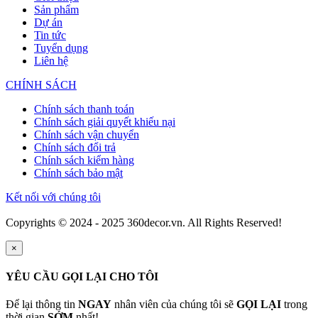
Sản phẩm
Dự án
Tin tức
Tuyển dụng
Liên hệ
CHÍNH SÁCH
Chính sách thanh toán
Chính sách giải quyết khiếu nại
Chính sách vận chuyển
Chính sách đổi trả
Chính sách kiểm hàng
Chính sách bảo mật
Kết nối với chúng tôi
Copyrights © 2024 - 2025 360decor.vn. All Rights Reserved!
×
YÊU CẦU GỌI LẠI CHO TÔI
Để lại thông tin
NGAY
nhân viên của chúng tôi sẽ
GỌI LẠI
trong
thời gian
SỚM
nhất!