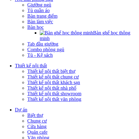
Giường ngủ
Tủ quần áo
Bàn trang điểm
Bàn làm việc
Bàn học
Bàn ghế học thông
minh
Tab đầu giường
Combo phòng ngủ
Tủ - Kệ sách
Thiết kế nội thất
Thiết kế nội thất biệt thự
Thiết kế nội thất chung cư
Thiết kế nội thất khách sạn
Thiết kế nội thất nhà phố
Thiết kế nội thất showroom
Thiết kế nội thất văn phòng
Dự án
Biệt thự
Chung cư
Cửa hàng
Quán cafe
Văn phòng