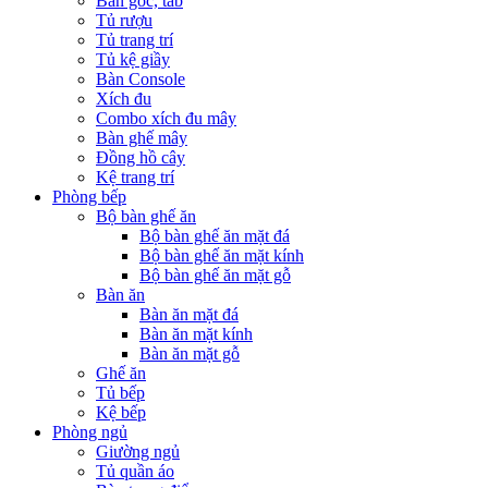
Bàn góc, tab
Tủ rượu
Tủ trang trí
Tủ kệ giầy
Bàn Console
Xích đu
Combo xích đu mây
Bàn ghế mây
Đồng hồ cây
Kệ trang trí
Phòng bếp
Bộ bàn ghế ăn
Bộ bàn ghế ăn mặt đá
Bộ bàn ghế ăn mặt kính
Bộ bàn ghế ăn mặt gỗ
Bàn ăn
Bàn ăn mặt đá
Bàn ăn mặt kính
Bàn ăn mặt gỗ
Ghế ăn
Tủ bếp
Kệ bếp
Phòng ngủ
Giường ngủ
Tủ quần áo