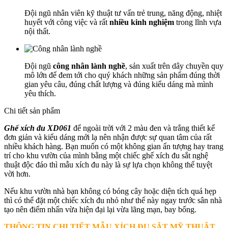
Đội ngũ nhân viên kỹ thuật tư vấn trẻ trung, năng động, nhiệt
huyết với công việc và rất
nhiều kinh nghiệm
trong lĩnh vựa
nội thất.
Đội ngũ
công nhân lành nghề
, sản xuất trên dây chuyền quy
mô lớn để đem tới cho quý khách những sản phẩm đúng thời
gian yêu câu, đúng chất lượng và đúng kiểu dáng mà mình
yêu thích.
Chi tiết sản phẩm
Ghế xích đu XD061
để ngoài trời với 2 màu đen và trắng thiết kế
đơn giản và kiểu dáng mới lạ nên nhận được sự quan tâm của rất
nhiều khách hàng. Bạn muốn có một không gian ấn tượng hay trang
trí cho khu vườn của mình bằng một chiếc ghế xích đu sắt nghệ
thuật độc đáo thì mẫu xích đu này là sự lựa chọn không thể tuyệt
vời hơn.
Nếu khu vườn nhà bạn không có bóng cây hoặc diện tích quá hẹp
thì có thể đặt một chiếc xích đu nhỏ như thế này ngay trước sân nhà
tạo nên điểm nhấn vừa hiện đại lại vừa lãng mạn, bay bổng.
THÔNG TIN CHI TIẾT MẪU XÍCH ĐU SẮT MỸ THUẬT