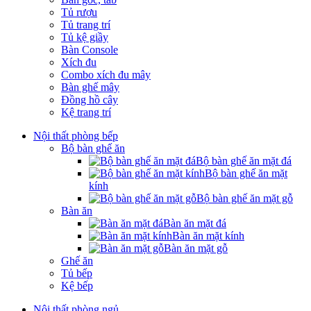
Tủ rượu
Tủ trang trí
Tủ kệ giầy
Bàn Console
Xích đu
Combo xích đu mây
Bàn ghế mây
Đồng hồ cây
Kệ trang trí
Nội thất phòng bếp
Bộ bàn ghế ăn
Bộ bàn ghế ăn mặt đá
Bộ bàn ghế ăn mặt
kính
Bộ bàn ghế ăn mặt gỗ
Bàn ăn
Bàn ăn mặt đá
Bàn ăn mặt kính
Bàn ăn mặt gỗ
Ghế ăn
Tủ bếp
Kệ bếp
Nội thất phòng ngủ