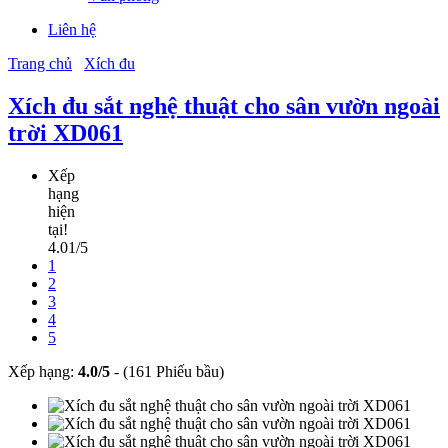
Liên hệ
Trang chủ
Xích đu
Xích đu sắt nghệ thuật cho sân vườn ngoài
trời XD061
Xếp
hạng
hiện
tại!
4.01/5
1
2
3
4
5
Xếp hạng:
4.0
/
5
-
(161 Phiếu bầu)