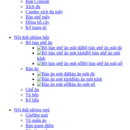
Bàn Console
Xích đu
Combo xích đu mây
Bàn ghế mây
Đồng hồ cây
Kệ trang trí
Nội thất phòng bếp
Bộ bàn ghế ăn
Bộ bàn ghế ăn mặt đá
Bộ bàn ghế ăn mặt
kính
Bộ bàn ghế ăn mặt gỗ
Bàn ăn
Bàn ăn mặt đá
Bàn ăn mặt kính
Bàn ăn mặt gỗ
Ghế ăn
Tủ bếp
Kệ bếp
Nội thất phòng ngủ
Giường ngủ
Tủ quần áo
Bàn trang điểm