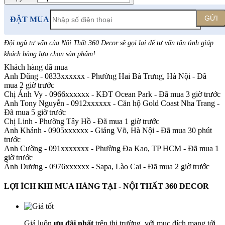
GỬI
ĐẶT MUA
Đội ngũ tư vấn của Nội Thất 360 Decor sẽ gọi lại để tư vấn tận tình giúp
khách hàng lựa chọn sản phẩm
!
Khách hàng đã mua
Anh Dũng - 0833xxxxxx
-
Phường Hai Bà Trưng, Hà Nội - Đã
mua 2 giờ trước
Chị Ánh Vy - 0966xxxxxx
-
KĐT Ocean Park - Đã mua 3 giờ trước
Anh Tony Nguyễn - 0912xxxxxx
-
Căn hộ Gold Coast Nha Trang -
Đã mua 5 giờ trước
Chị Linh
-
Phường Tây Hồ - Đã mua 1 giờ trước
Anh Khánh - 0905xxxxxx
-
Giảng Võ, Hà Nội - Đã mua 30 phút
trước
Anh Cường - 091xxxxxxx
-
Phường Đa Kao, TP HCM - Đã mua 1
giờ trước
Ánh Dương - 0976xxxxxx
-
Sapa, Lào Cai - Đã mua 2 giờ trước
LỢI ÍCH KHI MUA HÀNG TẠI - NỘI THẤT 360 DECOR
Giá luôn
ưu đãi nhất
trên thị trường, với mục đích mang tới