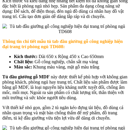
Kích thước và kiểu dáng nhẹ nhàng tiết kiệm tối đa không gian sống
đặc biệt là phòng ngủ nhỏ hẹp. Sản phẩm đa dạng công năng sử
dụng: Để sách, để điện thoại, đèn ngủ đồ dùng cá nhân hay đồ vật
trang trí. Cấu tạo đơn giản dễ dàng lắp ráp và di chuyển.
Thông tin chi tiết mẫu t
ủ tab đầu giường gỗ công nghiệp hiện
đại trang trí phòng ngủ TD608
:
Kích thước:
Dài 650 x Rộng 450 x Cao 650mm
Chất liệu:
Gỗ công nghiệp, chân sắt mạ vàng
Màu sắc:
Khung màu vàng, mặt gỗ màu trắng
Tủ đầu giường gỗ MDF
này được thiết kế phù hợp với không gian
phòng khách, phòng ngủ hay trang trí, Chất liệu sản phẩm được làm
bằng gỗ MDF, là loại nguyên liệu kháng nước tuyệt đối, chống ẩm
mốc, mối mọt. Ngoài ra sản phẩm có chất lượng tốt, thân thiện với
môi trường và sức khỏe người tiêu dùng.
Với thiết kế nhỏ gọn, gồm 2 tủ ngăn kéo đựng tài liệu, đồ dùng cá
nhân quan trọng và mặt bàn chống thấm để mỹ phẩm, đồ trang
điểm, tủ kệ đầu giường vừa tiện lợi vừa dễ dàng di chuyển.