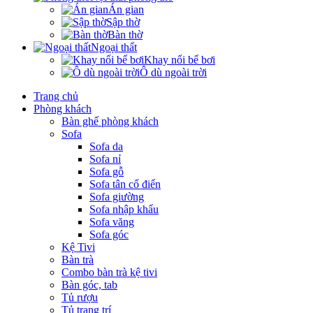
Án gian
Sập thờ
Bàn thờ
Ngoại thất
Khay nổi bể bơi
Ô dù ngoài trời
Trang chủ
Phòng khách
Bàn ghế phòng khách
Sofa
Sofa da
Sofa nỉ
Sofa gỗ
Sofa tân cổ điển
Sofa giường
Sofa nhập khẩu
Sofa văng
Sofa góc
Kệ Tivi
Bàn trà
Combo bàn trà kệ tivi
Bàn góc, tab
Tủ rượu
Tủ trang trí