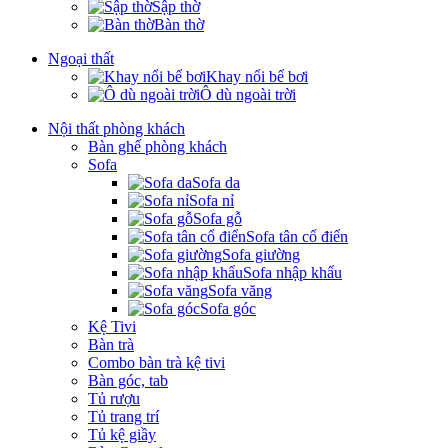
Sập thờ
Bàn thờ
Ngoại thất
Khay nổi bể bơi
Ô dù ngoài trời
Nội thất phòng khách
Bàn ghế phòng khách
Sofa
Sofa da
Sofa nỉ
Sofa gỗ
Sofa tân cổ điển
Sofa giường
Sofa nhập khẩu
Sofa văng
Sofa góc
Kệ Tivi
Bàn trà
Combo bàn trà kệ tivi
Bàn góc, tab
Tủ rượu
Tủ trang trí
Tủ kệ giầy