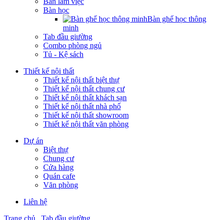
Bàn làm việc
Bàn học
Bàn ghế học thông
minh
Tab đầu giường
Combo phòng ngủ
Tủ - Kệ sách
Thiết kế nội thất
Thiết kế nội thất biệt thự
Thiết kế nội thất chung cư
Thiết kế nội thất khách sạn
Thiết kế nội thất nhà phố
Thiết kế nội thất showroom
Thiết kế nội thất văn phòng
Dự án
Biệt thự
Chung cư
Cửa hàng
Quán cafe
Văn phòng
Liên hệ
Trang chủ
Tab đầu giường