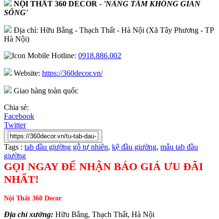
NỘI THẤT 360 DECOR
-
'NÂNG TẦM KHÔNG GIAN
SỐNG'
Địa chỉ: Hữu Bằng - Thạch Thất - Hà Nội (Xã Tây Phương - TP
Hà Nội)
Hotline:
0918.886.002
Website:
https://360decor.vn/
Giao hàng toàn quốc
Chia sẻ:
Facebook
Twitter
Tags :
tab đầu giường gỗ tự nhiên
,
kệ đầu giường
,
mẫu tab đầu
giường
GỌI NGAY ĐỂ NHẬN BÁO GIÁ ƯU ĐÃI
NHẤT!
Nội Thất 360 Decor
Địa chỉ xưởng:
Hữu Bằng, Thạch Thất, Hà Nội