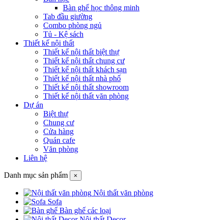
Bàn ghế học thông minh
Tab đầu giường
Combo phòng ngủ
Tủ - Kệ sách
Thiết kế nội thất
Thiết kế nội thất biệt thự
Thiết kế nội thất chung cư
Thiết kế nội thất khách sạn
Thiết kế nội thất nhà phố
Thiết kế nội thất showroom
Thiết kế nội thất văn phòng
Dự án
Biệt thự
Chung cư
Cửa hàng
Quán cafe
Văn phòng
Liên hệ
Danh mục sản phẩm
×
Nội thất văn phòng
Sofa
Bàn ghế các loại
Nội thất Decor