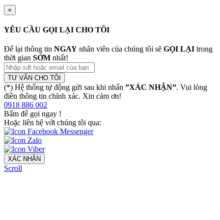
×
YÊU CẦU GỌI LẠI CHO TÔI
Để lại thông tin
NGAY
nhân viên của chúng tôi sẽ
GỌI LẠI
trong
thời gian
SỚM
nhất!
TƯ VẤN CHO TÔI
(*) Hệ thống tự động gửi sau khi nhấn
”XÁC NHẬN”
. Vui lòng
điền thông tin chính xác. Xin cảm ơn!
0918 886 002
Bấm để gọi ngay
!
Hoặc liên hệ với chúng tôi qua:
XÁC NHẬN
Scroll