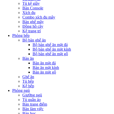
Tủ kệ giầy
Bàn Console
Xích đu
Combo xích đu mây
Bàn ghế mây
Đồng hồ cây
Kệ trang trí
Phòng bếp
Bộ bàn ghế ăn
Bộ bàn ghế ăn mặt đá
Bộ bàn ghế ăn mặt kính
Bộ bàn ghế ăn mặt gỗ
Bàn ăn
Bàn ăn mặt đá
Bàn ăn mặt kính
Bàn ăn mặt gỗ
Ghế ăn
Tủ bếp
Kệ bếp
Phòng ngủ
Giường ngủ
Tủ quần áo
Bàn trang điểm
Bàn làm việc
Bàn học