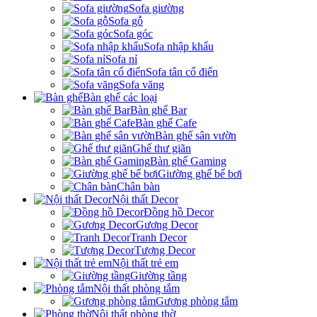
Sofa giường
Sofa gỗ
Sofa góc
Sofa nhập khẩu
Sofa nỉ
Sofa tân cổ điển
Sofa văng
Bàn ghế các loại
Bàn ghế Bar
Bàn ghế Cafe
Bàn ghế sân vườn
Ghế thư giãn
Bàn ghế Gaming
Giường ghế bể bơi
Chân bàn
Nội thất Decor
Đồng hồ Decor
Gương Decor
Tranh Decor
Tượng Decor
Nội thất trẻ em
Giường tầng
Nội thất phòng tắm
Gương phòng tắm
Nội thất phòng thờ