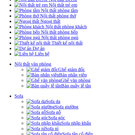
Nội thất trẻ em
Nội thất phòng tắm
Nội thất phòng thờ
Ngoại thất
Nội thất phòng khách
Nội thất phòng bếp
Nội thất phòng ngủ
Thiết kế nội thất
Dự án
Liên hệ
Nội thất văn phòng
Ghế giám đốc
Bàn nhân viên
Ghế văn phòng
Bàn quầy lễ tân
Sofa
Sofa da
Sofa giường
Sofa gỗ
Sofa góc
Sofa nhập khẩu
Sofa nỉ
Sofa tân cổ điển