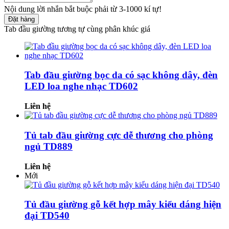
Nội dung lời nhắn bắt buộc phải từ 3-1000 kí tự!
Đặt hàng
Tab đầu giường tương tự cùng phân khúc giá
Tab đầu giường bọc da có sạc không dây, đèn
LED loa nghe nhạc TD602
Liên hệ
Tủ tab đầu giường cực dễ thương cho phòng
ngủ TD889
Liên hệ
Mới
Tủ đầu giường gỗ kết hợp mây kiểu dáng hiện
đại TD540