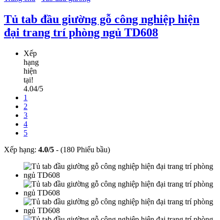
Tủ tab đầu giường gỗ công nghiệp hiện
đại trang trí phòng ngủ TD608
Xếp
hạng
hiện
tại!
4.04/5
1
2
3
4
5
Xếp hạng:
4.0
/
5
-
(180 Phiếu bầu)