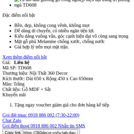
Đặc điểm nổi bật
Bền, đẹp, không cong vênh, không mọt
Dễ dàng di chuyển, có nhiều ngăn tiện lợi.
Kiểu dáng vuông vắn, góc cạnh hiện đại vô cùng sang trọng
Mặt gỗ phủ Melamine chống xước, chống nước
Giá hợp lý trên mọi mặt trận.
Xem thêm điểm nổi bật
Giá:
Liên hệ
Mã SP:
TD608
Thương hiệu:
Nội Thất 360 Decor
Kích thước:
Dài 650 x Rộng 450 x Cao 650mm
Màu:
Trắng
Chất liệu:
Gỗ MDF +
Sắt
Khuyến mãi
Tặng ngay voucher giảm giá cho đơn hàng kế tiếp
Gọi đặt mua:
0918 886 002
(7:30-22:00)
Chat Zalo
Gọi điện thoại
0918 886 002
Nhắn tin SMS
Copy link