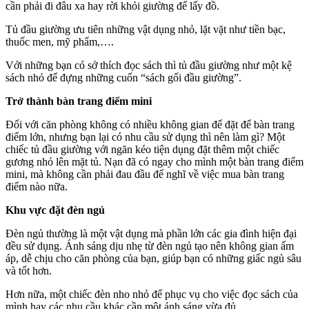
cần phải đi đâu xa hay rời khỏi giường để lấy đồ.
Tủ đầu giường ưu tiên những vật dụng nhỏ, lặt vặt như tiền bạc,
thuốc men, mỹ phẩm,….
Với những bạn có sở thích đọc sách thì tủ đầu giường như một kệ
sách nhỏ để đựng những cuốn “sách gối đầu giường”.
Trở thành bàn trang điểm mini
Đối với căn phòng không có nhiều không gian để đặt để bàn trang
điểm lớn, nhưng bạn lại có nhu cầu sử dụng thì nên làm gì? Một
chiếc tủ đầu giường với ngăn kéo tiện dụng đặt thêm một chiếc
gương nhỏ lên mặt tủ. Nạn đã có ngay cho mình một bàn trang điểm
mini, mà không cần phải đau đầu để nghĩ về việc mua bàn trang
điểm nào nữa.
Khu vực đặt đèn ngủ
Đèn ngủ thường là một vật dụng mà phần lớn các gia đình hiện đại
đều sử dụng. Ánh sáng dịu nhẹ từ đèn ngủ tạo nên không gian ấm
áp, dễ chịu cho căn phòng của bạn, giúp bạn có những giấc ngủ sâu
và tốt hơn.
Hơn nữa, một chiếc đèn nho nhỏ để phục vụ cho việc đọc sách của
mình hay các nhu cầu khác cần một ánh sáng vừa đủ.