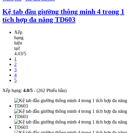
Kệ tab đầu giường thông minh 4 trong 1
tích hợp đa năng TD603
Xếp
hạng
hiện
tại!
4.03/5
1
2
3
4
5
Xếp hạng:
4.0
/
5
-
(262 Phiếu bầu)