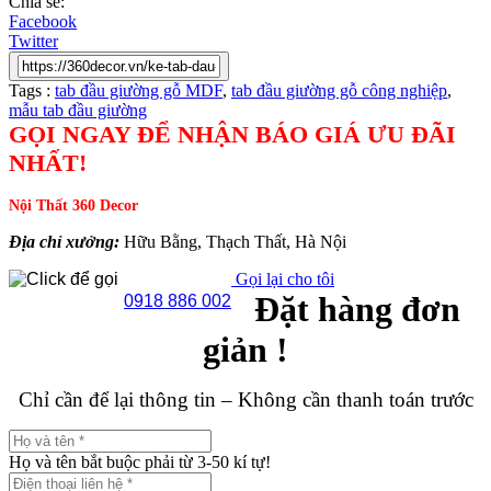
Chia sẻ:
Facebook
Twitter
Tags :
tab đầu giường gỗ MDF
,
tab đầu giường gỗ công nghiệp
,
mẫu tab đầu giường
GỌI NGAY ĐỂ NHẬN BÁO GIÁ ƯU ĐÃI
NHẤT!
Nội Thất 360 Decor
Địa chỉ xưởng:
Hữu Bằng, Thạch Thất, Hà Nội
Gọi lại cho tôi
Đặt hàng đơn
0918 886 002
giản !
Chỉ cần để lại thông tin – Không cần thanh toán trước
Họ và tên bắt buộc phải từ 3-50 kí tự!