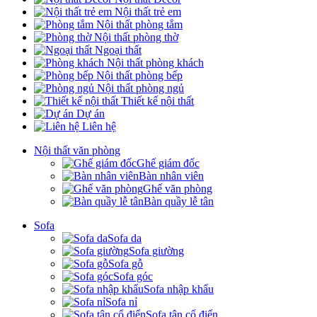
Nội thất trẻ em
Nội thất phòng tắm
Nội thất phòng thờ
Ngoại thất
Nội thất phòng khách
Nội thất phòng bếp
Nội thất phòng ngủ
Thiết kế nội thất
Dự án
Liên hệ
Nội thất văn phòng
Ghế giám đốc
Bàn nhân viên
Ghế văn phòng
Bàn quầy lễ tân
Sofa
Sofa da
Sofa giường
Sofa gỗ
Sofa góc
Sofa nhập khẩu
Sofa nỉ
Sofa tân cổ điển