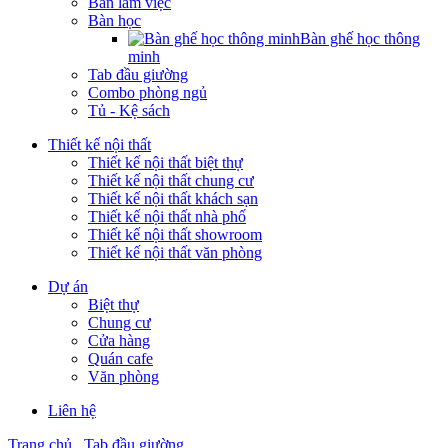
Bàn làm việc
Bàn học
Bàn ghế học thông
minh
Tab đầu giường
Combo phòng ngủ
Tủ - Kệ sách
Thiết kế nội thất
Thiết kế nội thất biệt thự
Thiết kế nội thất chung cư
Thiết kế nội thất khách sạn
Thiết kế nội thất nhà phố
Thiết kế nội thất showroom
Thiết kế nội thất văn phòng
Dự án
Biệt thự
Chung cư
Cửa hàng
Quán cafe
Văn phòng
Liên hệ
Trang chủ
Tab đầu giường