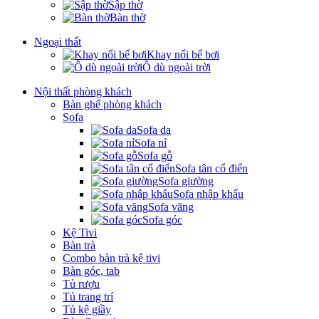
Sập thờ
Bàn thờ
Ngoại thất
Khay nổi bể bơi
Ô dù ngoài trời
Nội thất phòng khách
Bàn ghế phòng khách
Sofa
Sofa da
Sofa nỉ
Sofa gỗ
Sofa tân cổ điển
Sofa giường
Sofa nhập khẩu
Sofa văng
Sofa góc
Kệ Tivi
Bàn trà
Combo bàn trà kệ tivi
Bàn góc, tab
Tủ rượu
Tủ trang trí
Tủ kệ giầy