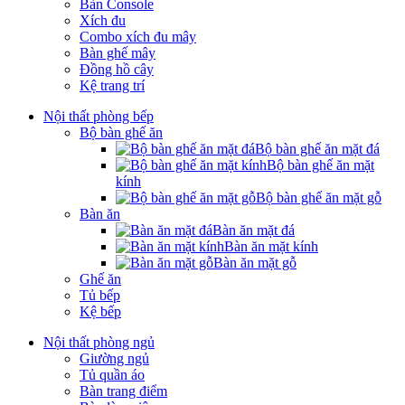
Bàn Console
Xích đu
Combo xích đu mây
Bàn ghế mây
Đồng hồ cây
Kệ trang trí
Nội thất phòng bếp
Bộ bàn ghế ăn
Bộ bàn ghế ăn mặt đá
Bộ bàn ghế ăn mặt
kính
Bộ bàn ghế ăn mặt gỗ
Bàn ăn
Bàn ăn mặt đá
Bàn ăn mặt kính
Bàn ăn mặt gỗ
Ghế ăn
Tủ bếp
Kệ bếp
Nội thất phòng ngủ
Giường ngủ
Tủ quần áo
Bàn trang điểm