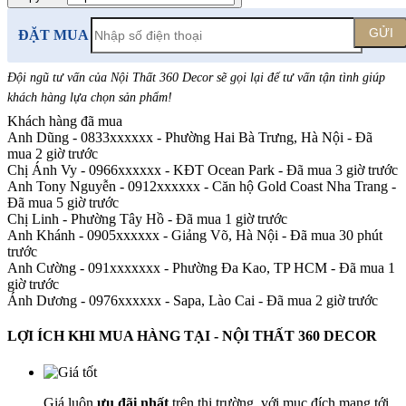
GỬI
ĐẶT MUA
Đội ngũ tư vấn của Nội Thất 360 Decor sẽ gọi lại để tư vấn tận tình giúp
khách hàng lựa chọn sản phẩm
!
Khách hàng đã mua
Anh Dũng - 0833xxxxxx
-
Phường Hai Bà Trưng, Hà Nội - Đã
mua 2 giờ trước
Chị Ánh Vy - 0966xxxxxx
-
KĐT Ocean Park - Đã mua 3 giờ trước
Anh Tony Nguyễn - 0912xxxxxx
-
Căn hộ Gold Coast Nha Trang -
Đã mua 5 giờ trước
Chị Linh
-
Phường Tây Hồ - Đã mua 1 giờ trước
Anh Khánh - 0905xxxxxx
-
Giảng Võ, Hà Nội - Đã mua 30 phút
trước
Anh Cường - 091xxxxxxx
-
Phường Đa Kao, TP HCM - Đã mua 1
giờ trước
Ánh Dương - 0976xxxxxx
-
Sapa, Lào Cai - Đã mua 2 giờ trước
LỢI ÍCH KHI MUA HÀNG TẠI - NỘI THẤT 360 DECOR
Giá luôn
ưu đãi nhất
trên thị trường, với mục đích mang tới