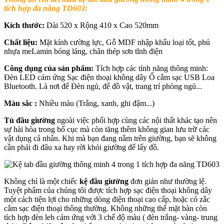
tích hợp đa năng TD603
:
Kích thước:
Dài 520 x Rộng 410 x Cao 520mm
Chất liệu:
Mặt kính cường lực, Gỗ MDF nhập khẩu loại tốt, phủ
nhựa meLamin bóng láng, chân thép sơn tĩnh điện
Công dụng của sản phẩm:
Tích hợp các tính năng thông minh:
Đèn LED cảm ứng Sạc điện thoại không dây Ổ cắm sạc USB Loa
Bluetooth. Là nơi để Đèn ngủ, để đồ vật, trang trí phòng ngủ...
Màu sắc :
Nhiều màu (Trắng, xanh, ghi đậm...)
Tủ đầu giường
ngoài việc phối hợp cùng các nội thất khác tạo nên
sự hài hòa trong bố cục mà còn tăng thêm không gian lưu trữ các
vật dụng cá nhân. Khi mà bạn đang nằm trên giường, bạn sẽ không
cần phải đi đâu xa hay rời khỏi giường để lấy đồ.
Không chỉ là một chiếc
kệ đầu giường
đơn giản như thường lệ.
Tuyệt phẩm của chúng tôi được tích hợp sạc điện thoại không dây
một cách tiện lợi cho những dòng điện thoại cao cấp, hoặc có zắc
cắm sạc điện thoại thông thường. Không những thế mặt bàn còn
tích hợp đèn leb cảm ứng với 3 chế độ màu ( đèn trắng- vàng- trung