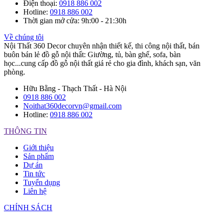
Điện thoại
:
0918 886 002
Hotline
:
0918 886 002
Thời gian mở cửa
: 9h:00 - 21:30h
Về chúng tôi
Nội Thất 360 Decor chuyên nhận thiết kế, thi công nội thất, bán
buôn bán lẻ đồ gỗ nội thất: Giường, tủ, bàn ghế, sofa, bàn
học...cung cấp đồ gỗ nội thất giá rẻ cho gia đình, khách sạn, văn
phòng.
Hữu Bằng - Thạch Thất - Hà Nội
0918 886 002
Noithat360decorvn@gmail.com
Hotline:
0918 886 002
THÔNG TIN
Giới thiệu
Sản phẩm
Dự án
Tin tức
Tuyển dụng
Liên hệ
CHÍNH SÁCH