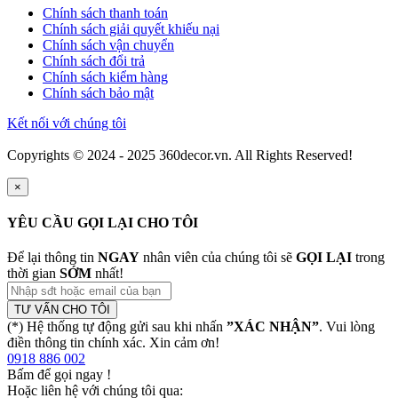
Chính sách thanh toán
Chính sách giải quyết khiếu nại
Chính sách vận chuyển
Chính sách đổi trả
Chính sách kiểm hàng
Chính sách bảo mật
Kết nối với chúng tôi
Copyrights © 2024 - 2025 360decor.vn. All Rights Reserved!
×
YÊU CẦU GỌI LẠI CHO TÔI
Để lại thông tin
NGAY
nhân viên của chúng tôi sẽ
GỌI LẠI
trong
thời gian
SỚM
nhất!
TƯ VẤN CHO TÔI
(*) Hệ thống tự động gửi sau khi nhấn
”XÁC NHẬN”
. Vui lòng
điền thông tin chính xác. Xin cảm ơn!
0918 886 002
Bấm để gọi ngay
!
Hoặc liên hệ với chúng tôi qua: