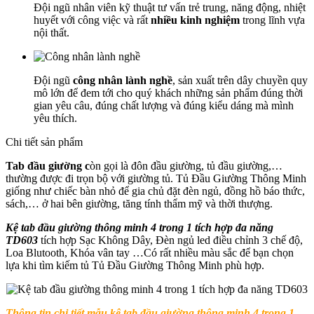
Đội ngũ nhân viên kỹ thuật tư vấn trẻ trung, năng động, nhiệt
huyết với công việc và rất
nhiều kinh nghiệm
trong lĩnh vựa
nội thất.
Đội ngũ
công nhân lành nghề
, sản xuất trên dây chuyền quy
mô lớn để đem tới cho quý khách những sản phẩm đúng thời
gian yêu câu, đúng chất lượng và đúng kiểu dáng mà mình
yêu thích.
Chi tiết sản phẩm
Tab đầu giường c
òn gọi là đôn đầu giường, tủ đầu giường,…
thường được đi trọn bộ với giường tủ. Tủ Đầu Giường Thông Minh
giống như chiếc bàn nhỏ để gia chủ đặt đèn ngủ, đồng hồ báo thức,
sách,… ở hai bên giường, tăng tính thẩm mỹ và thời thượng.
Kệ tab đầu giường thông minh 4 trong 1 tích hợp đa năng
TD603
tích hợp Sạc Không Dây, Đèn ngủ led điều chỉnh 3 chế độ,
Loa Blutooth, Khóa vân tay …Có rất nhiều màu sắc để bạn chọn
lựa khi tìm kiếm tủ Tủ Đầu Giường Thông Minh phù hợp.
Thông tin chi tiết mẫu k
ệ tab đầu giường thông minh 4 trong 1