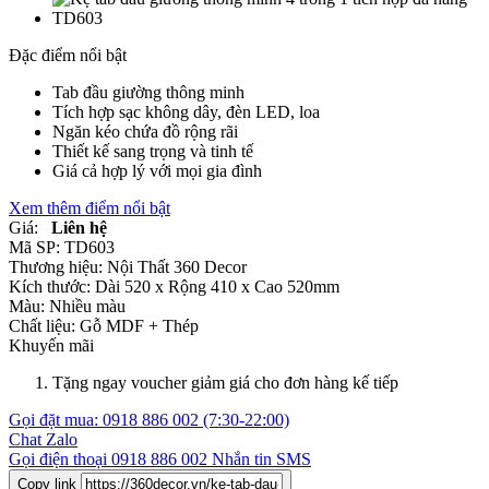
Đặc điểm nổi bật
Tab đầu giường thông minh
Tích hợp sạc không dây, đèn LED, loa
Ngăn kéo chứa đồ rộng rãi
Thiết kế sang trọng và tinh tế
Giá cả hợp lý với mọi gia đình
Xem thêm điểm nổi bật
Giá:
Liên hệ
Mã SP:
TD603
Thương hiệu:
Nội Thất 360 Decor
Kích thước:
Dài 520 x Rộng 410 x Cao 520mm
Màu:
Nhiều màu
Chất liệu:
Gỗ MDF +
Thép
Khuyến mãi
Tặng ngay voucher giảm giá cho đơn hàng kế tiếp
Gọi đặt mua:
0918 886 002
(7:30-22:00)
Chat Zalo
Gọi điện thoại
0918 886 002
Nhắn tin SMS
Copy link