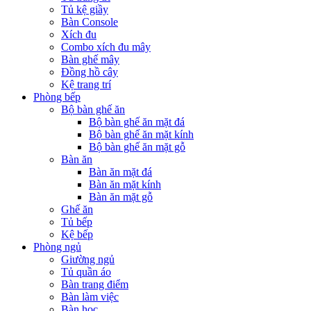
Tủ kệ giầy
Bàn Console
Xích đu
Combo xích đu mây
Bàn ghế mây
Đồng hồ cây
Kệ trang trí
Phòng bếp
Bộ bàn ghế ăn
Bộ bàn ghế ăn mặt đá
Bộ bàn ghế ăn mặt kính
Bộ bàn ghế ăn mặt gỗ
Bàn ăn
Bàn ăn mặt đá
Bàn ăn mặt kính
Bàn ăn mặt gỗ
Ghế ăn
Tủ bếp
Kệ bếp
Phòng ngủ
Giường ngủ
Tủ quần áo
Bàn trang điểm
Bàn làm việc
Bàn học