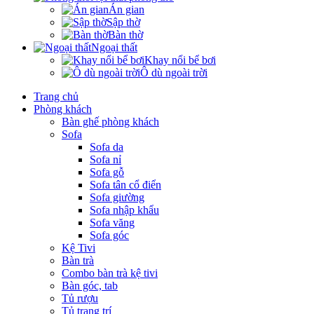
Án gian
Sập thờ
Bàn thờ
Ngoại thất
Khay nổi bể bơi
Ô dù ngoài trời
Trang chủ
Phòng khách
Bàn ghế phòng khách
Sofa
Sofa da
Sofa nỉ
Sofa gỗ
Sofa tân cổ điển
Sofa giường
Sofa nhập khẩu
Sofa văng
Sofa góc
Kệ Tivi
Bàn trà
Combo bàn trà kệ tivi
Bàn góc, tab
Tủ rượu
Tủ trang trí