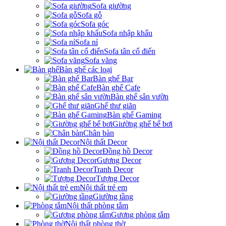
Sofa giường
Sofa gỗ
Sofa góc
Sofa nhập khẩu
Sofa nỉ
Sofa tân cổ điển
Sofa văng
Bàn ghế các loại
Bàn ghế Bar
Bàn ghế Cafe
Bàn ghế sân vườn
Ghế thư giãn
Bàn ghế Gaming
Giường ghế bể bơi
Chân bàn
Nội thất Decor
Đồng hồ Decor
Gương Decor
Tranh Decor
Tượng Decor
Nội thất trẻ em
Giường tầng
Nội thất phòng tắm
Gương phòng tắm
Nội thất phòng thờ