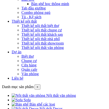
Bàn ghế học thông minh
Tab đầu giường
Combo phòng ngủ
Tủ - Kệ sách
Thiết kế nội thất
Thiết kế nội thất biệt thự
Thiết kế nội thất chung cư
Thiết kế nội thất khách sạn
Thiết kế nội thất nhà phố
Thiết kế nội thất showroom
Thiết kế nội thất văn phòng
Dự án
Biệt thự
Chung cư
Cửa hàng
Quán cafe
Văn phòng
Liên hệ
Danh mục sản phẩm
×
Nội thất văn phòng
Sofa
Bàn ghế các loại
Nội thất Decor