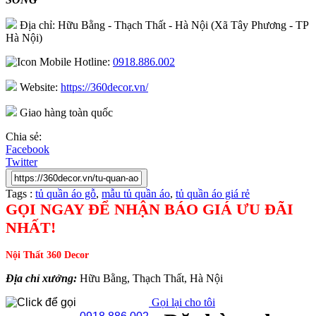
Địa chỉ: Hữu Bằng - Thạch Thất - Hà Nội (Xã Tây Phương - TP
Hà Nội)
Hotline:
0918.886.002
Website:
https://360decor.vn/
Giao hàng toàn quốc
Chia sẻ:
Facebook
Twitter
Tags :
tủ quần áo gỗ
,
mẫu tủ quần áo
,
tủ quần áo giá rẻ
GỌI NGAY ĐỂ NHẬN BÁO GIÁ ƯU ĐÃI
NHẤT!
Nội Thất 360 Decor
Địa chỉ xưởng:
Hữu Bằng, Thạch Thất, Hà Nội
Gọi lại cho tôi