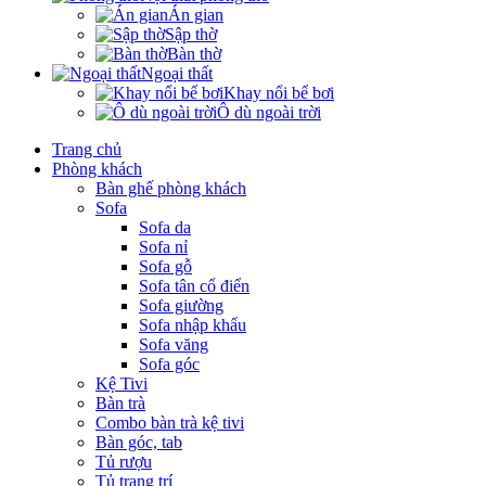
Án gian
Sập thờ
Bàn thờ
Ngoại thất
Khay nổi bể bơi
Ô dù ngoài trời
Trang chủ
Phòng khách
Bàn ghế phòng khách
Sofa
Sofa da
Sofa nỉ
Sofa gỗ
Sofa tân cổ điển
Sofa giường
Sofa nhập khẩu
Sofa văng
Sofa góc
Kệ Tivi
Bàn trà
Combo bàn trà kệ tivi
Bàn góc, tab
Tủ rượu
Tủ trang trí