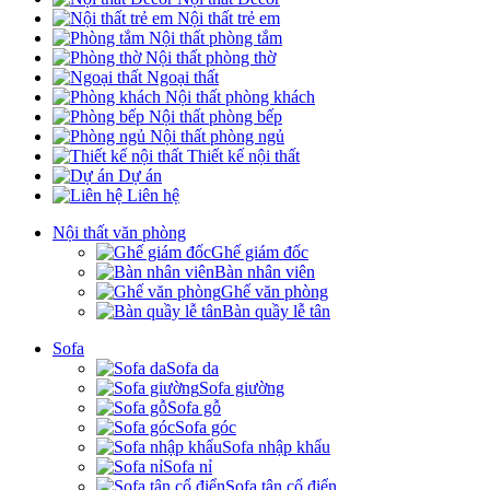
Nội thất trẻ em
Nội thất phòng tắm
Nội thất phòng thờ
Ngoại thất
Nội thất phòng khách
Nội thất phòng bếp
Nội thất phòng ngủ
Thiết kế nội thất
Dự án
Liên hệ
Nội thất văn phòng
Ghế giám đốc
Bàn nhân viên
Ghế văn phòng
Bàn quầy lễ tân
Sofa
Sofa da
Sofa giường
Sofa gỗ
Sofa góc
Sofa nhập khẩu
Sofa nỉ
Sofa tân cổ điển