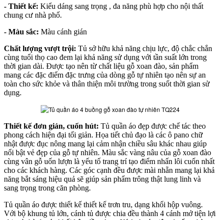
- Thiết kế:
Kiểu dáng sang trọng , đa năng phù hợp cho nội thất
chung cư nhà phố.
- Màu sắc:
Màu cánh gián
Chất lượng vượt trội:
Tủ sở hữu khả năng chịu lực, độ chắc chắn
cùng tuổi thọ cao đem lại khả năng sử dụng với tần suất lớn trong
thời gian dài. Được tạo nên từ chất liệu gỗ xoan đào, sản phẩm
mang các đặc điểm đặc trưng của dòng gỗ tự nhiên tạo nên sự an
toàn cho sức khỏe và thân thiện môi trường trong suốt thời gian sử
dụng.
Thiết kế đơn giản, cuốn hút:
Tủ quần áo đẹp được chế tác theo
phong cách hiện đại tối giản. Họa tiết chủ đạo là các ô pano chữ
nhật được đục nông mang lại cảm nhận chiều sâu khác nhau giúp
nổi bật vẻ đẹp của gỗ tự nhiên. Màu sắc vàng nâu của gỗ xoan đào
cùng vân gỗ uốn lượn là yếu tố trang trí tạo điểm nhấn lôi cuốn nhất
cho các khách hàng. Các góc cạnh đều được mài nhẵn mang lại khả
năng bắt sáng hiệu quả sẽ giúp sản phẩm trông thật lung linh và
sang trọng trong căn phòng.
Tủ quần áo được thiết kế thiết kế trơn tru, dạng khối hộp vuông.
Với bộ khung tủ lớn, cánh tủ được chia đều thành 4 cánh mở tiện lợi