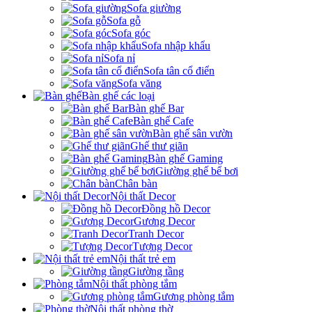
Sofa giường
Sofa gỗ
Sofa góc
Sofa nhập khẩu
Sofa nỉ
Sofa tân cổ điển
Sofa văng
Bàn ghế các loại
Bàn ghế Bar
Bàn ghế Cafe
Bàn ghế sân vườn
Ghế thư giãn
Bàn ghế Gaming
Giường ghế bể bơi
Chân bàn
Nội thất Decor
Đồng hồ Decor
Gương Decor
Tranh Decor
Tượng Decor
Nội thất trẻ em
Giường tầng
Nội thất phòng tắm
Gương phòng tắm
Nội thất phòng thờ