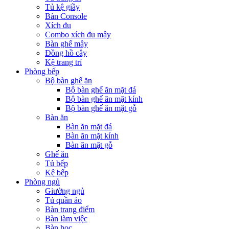
Tủ kệ giầy
Bàn Console
Xích đu
Combo xích đu mây
Bàn ghế mây
Đồng hồ cây
Kệ trang trí
Phòng bếp
Bộ bàn ghế ăn
Bộ bàn ghế ăn mặt đá
Bộ bàn ghế ăn mặt kính
Bộ bàn ghế ăn mặt gỗ
Bàn ăn
Bàn ăn mặt đá
Bàn ăn mặt kính
Bàn ăn mặt gỗ
Ghế ăn
Tủ bếp
Kệ bếp
Phòng ngủ
Giường ngủ
Tủ quần áo
Bàn trang điểm
Bàn làm việc
Bàn học