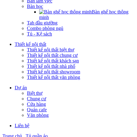
Bàn làm việc
Bàn học
Bàn ghế học thông
minh
Tab đầu giường
Combo phòng ngủ
Tủ - Kệ sách
Thiết kế nội thất
Thiết kế nội thất biệt thự
Thiết kế nội thất chung cư
Thiết kế nội thất khách sạn
Thiết kế nội thất nhà phố
Thiết kế nội thất showroom
Thiết kế nội thất văn phòng
Dự án
Biệt thự
Chung cư
Cửa hàng
Quán cafe
Văn phòng
Liên hệ
Trang chủ
Tủ quần áo