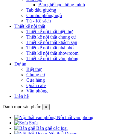
Bàn ghế học thông minh
Tab đầu giường
Combo phòng ngủ
Tủ - Kệ sách
Thiết kế nội thất
Thiết kế nội thất biệt thự
Thiết kế nội thất chung cư
Thiết kế nội thất khách sạn
Thiết kế nội thất nhà phố
Thiết kế nội thất showroom
Thiết kế nội thất văn phòng
Dự án
Biệt thự
Chung cư
Cửa hàng
Quán cafe
Văn phòng
Liên hệ
Danh mục sản phẩm
×
Nội thất văn phòng
Sofa
Bàn ghế các loại
Nội thất Decor