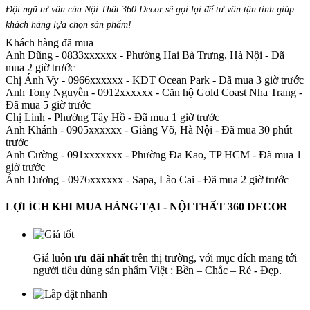
Đội ngũ tư vấn của Nội Thất 360 Decor sẽ gọi lại để tư vấn tận tình giúp
khách hàng lựa chọn sản phẩm
!
Khách hàng đã mua
Anh Dũng - 0833xxxxxx
-
Phường Hai Bà Trưng, Hà Nội - Đã
mua 2 giờ trước
Chị Ánh Vy - 0966xxxxxx
-
KĐT Ocean Park - Đã mua 3 giờ trước
Anh Tony Nguyễn - 0912xxxxxx
-
Căn hộ Gold Coast Nha Trang -
Đã mua 5 giờ trước
Chị Linh
-
Phường Tây Hồ - Đã mua 1 giờ trước
Anh Khánh - 0905xxxxxx
-
Giảng Võ, Hà Nội - Đã mua 30 phút
trước
Anh Cường - 091xxxxxxx
-
Phường Đa Kao, TP HCM - Đã mua 1
giờ trước
Ánh Dương - 0976xxxxxx
-
Sapa, Lào Cai - Đã mua 2 giờ trước
LỢI ÍCH KHI MUA HÀNG TẠI - NỘI THẤT 360 DECOR
Giá luôn
ưu đãi nhất
trên thị trường, với mục đích mang tới
người tiêu dùng sản phẩm Việt : Bền – Chắc – Rẻ - Đẹp.