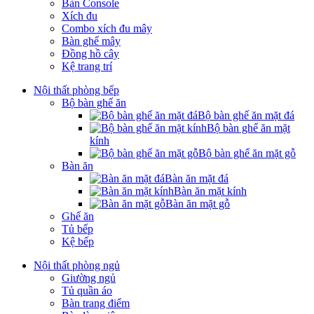
Bàn Console
Xích đu
Combo xích đu mây
Bàn ghế mây
Đồng hồ cây
Kệ trang trí
Nội thất phòng bếp
Bộ bàn ghế ăn
Bộ bàn ghế ăn mặt đá
Bộ bàn ghế ăn mặt
kính
Bộ bàn ghế ăn mặt gỗ
Bàn ăn
Bàn ăn mặt đá
Bàn ăn mặt kính
Bàn ăn mặt gỗ
Ghế ăn
Tủ bếp
Kệ bếp
Nội thất phòng ngủ
Giường ngủ
Tủ quần áo
Bàn trang điểm