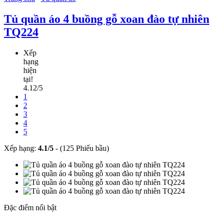
Tủ quần áo 4 buồng gỗ xoan đào tự nhiên
TQ224
Xếp
hạng
hiện
tại!
4.12/5
1
2
3
4
5
Xếp hạng:
4.1
/
5
-
(125 Phiếu bầu)
Đặc điểm nổi bật