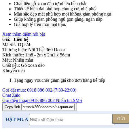
Chất liệu gỗ xoan đào tự nhiên bền chắc
Thiết kế hiện đại phù hợp chung cư, nhà phố
Màu sắc đẹp mắt phù hợp mọi không gian phòng ngủ
Giúp không gian phòng ngủ gọn gàng, ngăn nắp
Giá hợp lý trên mọi mặt trận.
Xem thêm điểm nổi bật
Giá:
Liên hệ
Mã SP:
TQ224
Thương hiệu:
Nội Thất 360 Decor
Kích thước:
1m8 - 2m x 2m1 x 56cm
Màu:
Nhiều màu
Chất liệu:
Gỗ xoan đào
Khuyến mãi
Tặng ngay voucher giảm giá cho đơn hàng kế tiếp
Gọi đặt mua:
0918 886 002
(7:30-22:00)
Chat Zalo
Gọi điện thoại
0918 886 002
Nhắn tin SMS
Copy link
GỬI
ĐẶT MUA