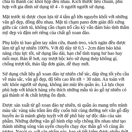
chia tủ thành các khối hộp đều nhau. Kích thước tiêu chuẩn, phù
hợp với gia đình sử dụng từ 4 - 6 người người sử dụng.
Mặt trước tủ được chọn lựa từ 4 tấm gỗ lớn nguyên khối với những
vân gỗ đẹp, đồng đều nhau. Mặt tủ chạm pano đơn giản đối xứng
giữa các cánh tủ, không cần chạm trổ cầu kỳ vẫn đảm bảo tính thẩm
mỹ đẹp và đậm nét riêng của chất gỗ xoan đào.
Phụ kiện tủ bao gồm tay nắm cửa, thanh treo, vách ngăn đều được
làm từ gỗ tự nhiên 100%. Với độ dày từ 0,5 - 2cm đảm bảo khả
năng chịu lực tốt, sử dụng lâu dài, hạn chế tình trạng hư hao hay
mối mọt. Bản lề hơi, ray trượt hộc kéo sử dụng thép không gỉ,
chống trượt tốt, tháo lắp đơn giản, dễ thay mới.
Sử dụng chất liệu gỗ xoan đào tự nhiên chế tác, đáp ứng tốt yêu cầu
về màu sắc, vân gỗ đẹp, độ bền cao lên tới > 30 năm. An toàn với
sức khỏe người sử dụng, không ám mùi lên quần áo. Là lựa chọn
phù hợp với khách hàng yêu thích những mẫu tủ áo gỗ tự nhiên có
giá thành rẻ & chất lượng ổn định.
Được sản xuất từ gỗ xoan đào tự nhiên, tủ quần áo mang trên mình
màu sắc vàng nâu trầm ấm đầy cuốn hút cùng đường nét vân gỗ đầy
huyền ảo là mảnh ghép tuyệt vời để phô bày sự độc đáo của sản
phẩm. Những đường vân gỗ hình elip xếp chồng lên nhau như tạo
thành những sóng vân uyển chuyển chạy dọc thân gỗ vô cùng ấn
tượng. Ngoài ra, với sản phẩm này, bạn sẽ tiết kiệm được nhiều thời