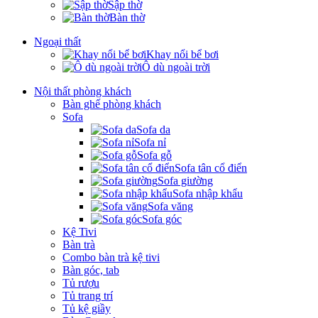
Sập thờ
Bàn thờ
Ngoại thất
Khay nổi bể bơi
Ô dù ngoài trời
Nội thất phòng khách
Bàn ghế phòng khách
Sofa
Sofa da
Sofa nỉ
Sofa gỗ
Sofa tân cổ điển
Sofa giường
Sofa nhập khẩu
Sofa văng
Sofa góc
Kệ Tivi
Bàn trà
Combo bàn trà kệ tivi
Bàn góc, tab
Tủ rượu
Tủ trang trí
Tủ kệ giầy