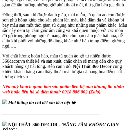
gian để tận hưởng những giờ phút thoải mái, thư giãn bên gia đình.
Đồng thời, sau khi được đánh giáp, mài nhẵn, tủ quần áo còn được
sơn phủ bóng giúp cho sản phẩm lên màu khá đậm đà và không bị
bay màu sau một thời gian sử dụng như những sản phẩm khác. Màu
sắc này đem lại cảm giác ấm cúng và khá quen thuộc với các món
đồ gỗ trong phòng ngủ sẽ mang đến cho bạn cảm giác hài hòa, dễ
chịu khi phối với những đồ dùng khác như bàn trang điểm, giường
ngủ,….
Với chất lượng hoàn hảo, mẫu tủ quần áo gỗ tự nhiên được
360decor.vn thiết kế và sản xuất, chắc chắn sẽ mang đến cho quý
khách hàng sự hài lòng. Bên cạnh đó,
Nội Thất 360 Decor
cũng
khiến khách hàng cảm thấy thoải mái từ giá cả hàng hóa đến chất
lượng dịch vụ.
Nếu quý khách quan tâm sản phẩm liên hệ qua khung tin nhắn
web hoặc liên hệ số điện thoại: 0918 886 002 (Zalo).
Mọi thông tin chi tiết xin liên hệ:
❤️
—————————————————————
NỘI THẤT 360 DECOR
-
'NÂNG TẦM KHÔNG GIAN
SỐNG'