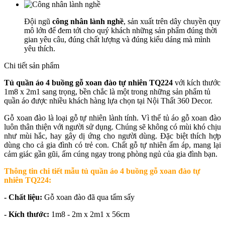
Đội ngũ
công nhân lành nghề
, sản xuất trên dây chuyền quy
mô lớn để đem tới cho quý khách những sản phẩm đúng thời
gian yêu câu, đúng chất lượng và đúng kiểu dáng mà mình
yêu thích.
Chi tiết sản phẩm
Tủ quần áo 4 buồng gỗ xoan đào tự nhiên TQ224
với kích thước
1m8 x 2m1 sang trọng, bền chắc là một trong những sản phẩm tủ
quần áo được nhiều khách hàng lựa chọn tại Nội Thất 360 Decor.
Gỗ xoan đào là loại gỗ tự nhiên lành tính. Vì thế tủ áo gỗ xoan đào
luôn thân thiện với người sử dụng. Chúng sẽ không có mùi khó chịu
như mùi hắc, hay gây dị ứng cho người dùng. Đặc biệt thích hợp
dùng cho cả gia đình có trẻ con. Chất gỗ tự nhiên ấm áp, mang lại
cảm giác gần gũi, ấm cúng ngay trong phòng ngủ của gia đình bạn.
Thông tin chi tiết mẫu t
ủ quần áo 4 buồng gỗ xoan đào tự
nhiên TQ224
:
- Chất liệu:
Gỗ xoan đào đã qua tẩm sấy
- Kích thước:
1m8 - 2m x 2m1 x 56cm