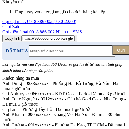
Khuyến mãi
Tặng ngay voucher giảm giá cho đơn hàng kế tiếp
Gọi đặt mua:
0918 886 002
(7:30-22:00)
Chat Zalo
Gọi điện thoại
0918 886 002
Nhắn tin SMS
Copy link
GỬI
ĐẶT MUA
Đội ngũ tư vấn của Nội Thất 360 Decor sẽ gọi lại để tư vấn tận tình giúp
khách hàng lựa chọn sản phẩm
!
Khách hàng đã mua
Anh Dũng - 0833xxxxxx
-
Phường Hai Bà Trưng, Hà Nội - Đã
mua 2 giờ trước
Chị Ánh Vy - 0966xxxxxx
-
KĐT Ocean Park - Đã mua 3 giờ trước
Anh Tony Nguyễn - 0912xxxxxx
-
Căn hộ Gold Coast Nha Trang -
Đã mua 5 giờ trước
Chị Linh
-
Phường Tây Hồ - Đã mua 1 giờ trước
Anh Khánh - 0905xxxxxx
-
Giảng Võ, Hà Nội - Đã mua 30 phút
trước
Anh Cường - 091xxxxxxx
-
Phường Đa Kao, TP HCM - Đã mua 1