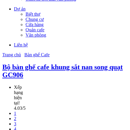
Dự án
Biệt thự
Chung cư
Cửa hàng
Quán cafe
Văn phòng
Liên hệ
Trang chủ
Bàn ghế Cafe
Bộ bàn ghế cafe khung sắt nan song quạt
GC906
Xếp
hạng
hiện
tại!
4.03/5
1
2
3
4