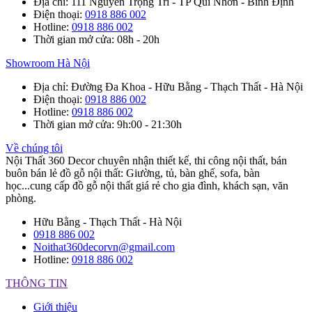
Địa chỉ
: 111 Nguyễn Trọng Trì - TP Qui Nhơn - Bình Định
Điện thoại
:
0918 886 002
Hotline
:
0918 886 002
Thời gian mở cửa
: 08h - 20h
Showroom Hà Nội
Địa chỉ
: Đường Đa Khoa - Hữu Bằng - Thạch Thất - Hà Nội
Điện thoại
:
0918 886 002
Hotline
:
0918 886 002
Thời gian mở cửa
: 9h:00 - 21:30h
Về chúng tôi
Nội Thất 360 Decor chuyên nhận thiết kế, thi công nội thất, bán
buôn bán lẻ đồ gỗ nội thất: Giường, tủ, bàn ghế, sofa, bàn
học...cung cấp đồ gỗ nội thất giá rẻ cho gia đình, khách sạn, văn
phòng.
Hữu Bằng - Thạch Thất - Hà Nội
0918 886 002
Noithat360decorvn@gmail.com
Hotline:
0918 886 002
THÔNG TIN
Giới thiệu