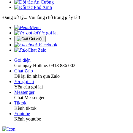
Đang xử lý... Vui lòng chờ trong giây lát!
Menu
Y/c gọi lại
Gọi điện
Facebook
Chat Zalo
Gọi điện
Gọi ngay Hotline: 0918 886 002
Chat Zalo
Để lại lời nhắn qua Zalo
Y/c gọi lại
Yêu cầu gọi lại
Messenger
Chat Messenger
Tiktok
Kênh tiktok
Youtube
Kênh youtube