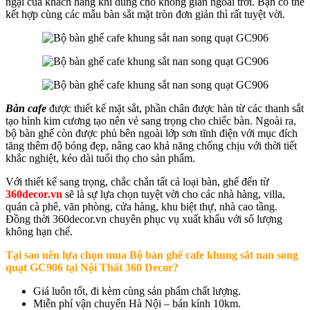
ngại của khách hàng khi dùng cho không gian ngoài trời. Bạn có thể
kết hợp cùng các mẫu bàn sắt mặt tròn đơn giản thì rất tuyệt vời.
Bàn cafe
được thiết kế mặt sắt, phần chân được hàn từ các thanh sắt
tạo hình kim cương tạo nên vẻ sang trọng cho chiếc bàn. Ngoài ra,
bộ bàn ghế còn được phủ bên ngoài lớp sơn tĩnh điện với mục đích
tăng thêm độ bóng đẹp, nâng cao khả năng chống chịu với thời tiết
khắc nghiệt, kéo dài tuổi thọ cho sản phẩm.
Với thiết kế sang trọng, chắc chắn tất cả loại bàn, ghế đến từ
360decor.vn
sẽ là sự lựa chọn tuyệt vời cho các nhà hàng, villa,
quán cà phê, văn phòng, cửa hàng, khu biệt thự, nhà cao tầng.
Đồng thời 360decor.vn chuyên phục vụ xuất khẩu với số lượng
không hạn chế.
Tại sao nên lựa chọn mua
Bộ bàn ghế cafe khung sắt nan song
quạt GC906
tại Nội Thất 360 Decor?
Giá luôn tốt, đi kèm cùng sản phẩm chất lượng.
Miễn phí vận chuyển Hà Nội – bán kính 10km.