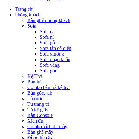
Trang chủ
Phòng khách
Bàn ghế phòng khách
Sofa
Sofa da
Sofa nỉ
Sofa gỗ
Sofa tân cổ điển
Sofa giường
Sofa nhập khẩu
Sofa văng
Sofa góc
Kệ Tivi
Bàn trà
Combo bàn trà kệ tivi
Bàn góc, tab
Tủ rượu
Tủ trang trí
Tủ kệ giầy
Bàn Console
Xích đu
Combo xích đu mây
Bàn ghế mây
Đồng hồ cây