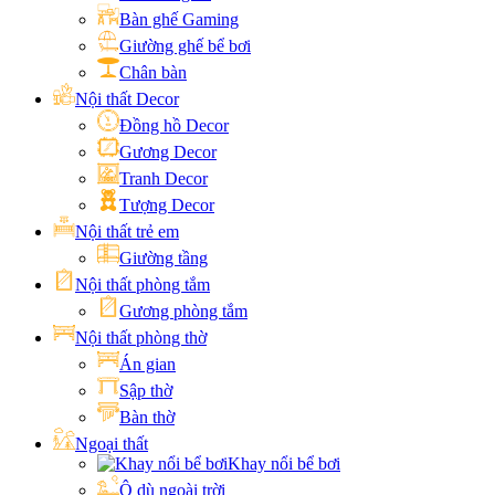
Bàn ghế Gaming
Giường ghế bể bơi
Chân bàn
Nội thất Decor
Đồng hồ Decor
Gương Decor
Tranh Decor
Tượng Decor
Nội thất trẻ em
Giường tầng
Nội thất phòng tắm
Gương phòng tắm
Nội thất phòng thờ
Án gian
Sập thờ
Bàn thờ
Ngoại thất
Khay nổi bể bơi
Ô dù ngoài trời