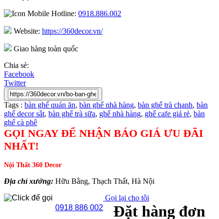
Hotline:
0918.886.002
Website:
https://360decor.vn/
Giao hàng toàn quốc
Chia sẻ:
Facebook
Twitter
Tags :
bàn ghế quán ăn
,
bàn ghế nhà hàng
,
bàn ghế trà chanh
,
bàn
ghế decor sắt
,
bàn ghế trà sữa
,
ghế nhà hàng
,
ghế cafe giá rẻ
,
bàn
ghế cà phê
GỌI NGAY ĐỂ NHẬN BÁO GIÁ ƯU ĐÃI
NHẤT!
Nội Thất 360 Decor
Địa chỉ xưởng:
Hữu Bằng, Thạch Thất, Hà Nội
Gọi lại cho tôi
Đặt hàng đơn
0918 886 002