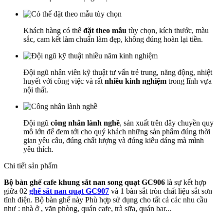
Khách hàng có thể
đặt theo mẫu
tùy chọn, kích thước, màu
sắc, cam kết làm chuẩn làm đẹp, không đúng hoàn lại tiền.
Đội ngũ nhân viên kỹ thuật tư vấn trẻ trung, năng động, nhiệt
huyết với công việc và rất
nhiều kinh nghiệm
trong lĩnh vựa
nội thất.
Đội ngũ
công nhân lành nghề
, sản xuất trên dây chuyền quy
mô lớn để đem tới cho quý khách những sản phẩm đúng thời
gian yêu câu, đúng chất lượng và đúng kiểu dáng mà mình
yêu thích.
Chi tiết sản phẩm
Bộ bàn ghế cafe khung sắt nan song quạt GC906
là sự kết hợp
giữa 02
ghế sắt nan quạt GC907
và 1 bàn sắt tròn chất liệu sắt sơn
tĩnh điện. Bộ bàn ghế này Phù hợp sử dụng cho tất cả các nhu cầu
như : nhà ở , văn phòng, quán cafe, trà sữa, quán bar...