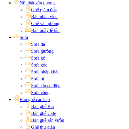
Nội thất văn phòng
Ghế giám đốc
Bàn nhân viên
Ghế văn phòng
Bàn quầy lễ tân
Sofa
Sofa da
Sofa giường
Sofa gỗ
Sofa góc
Sofa nhập khẩu
Sofa nỉ
Sofa tân cổ điển
Sofa văng
Bàn ghế các loại
Bàn ghế Bar
Bàn ghế Cafe
Bàn ghế sân vườn
Ghế thư giãn