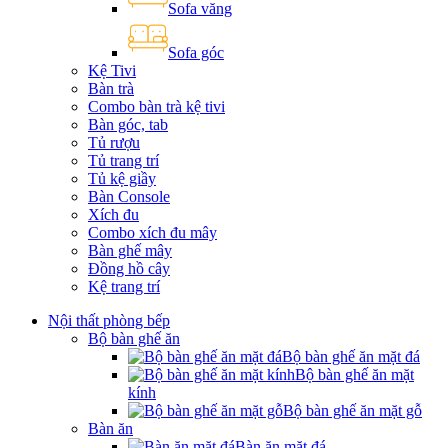
Sofa văng
Sofa góc
Kệ Tivi
Bàn trà
Combo bàn trà kệ tivi
Bàn góc, tab
Tủ rượu
Tủ trang trí
Tủ kệ giầy
Bàn Console
Xích đu
Combo xích đu mây
Bàn ghế mây
Đồng hồ cây
Kệ trang trí
Nội thất phòng bếp
Bộ bàn ghế ăn
Bộ bàn ghế ăn mặt đá
Bộ bàn ghế ăn mặt
kính
Bộ bàn ghế ăn mặt gỗ
Bàn ăn
Bàn ăn mặt đá