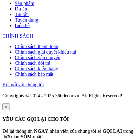
Sản phẩm
Dự án
Tin tức
Tuyển dụng
Liên hệ
CHÍNH SÁCH
Chính sách thanh toán
Chính sách giải quyết khiếu nại
Chính sách vận chuyển
Chính sách đổi trả
Chính sách kiểm hàng
Chính sách bảo mật
Kết nối với chúng tôi
Copyrights © 2024 - 2025 360decor.vn. All Rights Reserved!
×
YÊU CẦU GỌI LẠI CHO TÔI
Để lại thông tin
NGAY
nhân viên của chúng tôi sẽ
GỌI LẠI
trong
thời gian
SỚM
nhất!