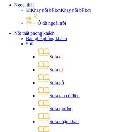
Ngoại thất
Khay nổi bể bơi
Ô dù ngoài trời
Nội thất phòng khách
Bàn ghế phòng khách
Sofa
Sofa da
Sofa nỉ
Sofa gỗ
Sofa tân cổ điển
Sofa giường
Sofa nhập khẩu