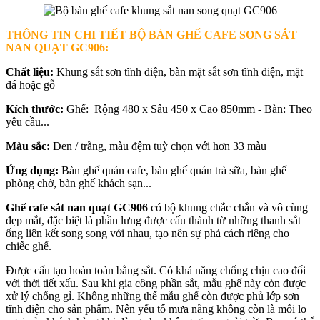
THÔNG TIN CHI TIẾT BỘ BÀN GHẾ CAFE SONG SẮT
NAN QUẠT
GC906:
Chất liệu:
Khung sắt sơn tĩnh điện, bàn mặt sắt sơn tĩnh điện, mặt
đá hoặc gỗ
Kích thước:
Ghế: Rộng 480 x Sâu 450 x Cao 850mm - Bàn: Theo
yêu cầu...
Màu sắc:
Đen / trắng, màu đệm tuỳ chọn với hơn 33 màu
Ứng dụng:
Bàn ghế quán cafe, bàn ghế quán trà sữa, bàn ghế
phòng chờ, bàn ghế khách sạn...
Ghế cafe sắt nan quạt GC906
có bộ khung chắc chắn và vô cùng
đẹp mắt, đặc biệt là phần lưng được cấu thành từ những thanh sắt
ống liên kết song song với nhau, tạo nên sự phá cách riêng cho
chiếc ghế.
Được cấu tạo hoàn toàn bằng sắt. Có khả năng chống chịu cao đối
với thời tiết xấu. Sau khi gia công phần sắt, mẫu ghế này còn được
xử lý chống gỉ. Không những thế mẫu ghế còn được phủ lớp sơn
tĩnh điện cho sản phẩm. Nên yếu tố mưa nắng không còn là mối lo