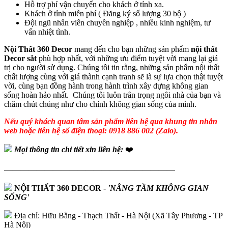
Hỗ trợ phí vận chuyển cho khách ở tỉnh xa.
Khách ở tỉnh miễn phí ( Đăng ký số lượng 30 bộ )
Đội ngũ nhân viên chuyên nghiệp , nhiều kinh nghiệm, tư
vấn nhiệt tình.
Nội Thất 360 Decor
mang đến cho bạn những sản phẩm
nội thất
Decor sắt
phù hợp nhất, với những ưu điểm tuyệt vời mang lại giá
trị cho người sử dụng. Chúng tôi tin rằng, những sản phẩm nội thất
chất lượng cùng với giá thành cạnh tranh sẽ là sự lựa chọn thật tuyệt
vời, cùng bạn đồng hành trong hành trình xây dựng không gian
sống hoàn hảo nhất. Chúng tôi luôn trân trọng ngôi nhà của bạn và
chăm chút chúng như cho chính không gian sống của mình.
Nếu quý khách quan tâm sản phẩm liên hệ qua khung tin nhắn
web hoặc liên hệ số điện thoại: 0918 886 002 (Zalo).
Mọi thông tin chi tiết xin liên hệ:
❤️
—————————————————————
NỘI THẤT 360 DECOR
-
'NÂNG TẦM KHÔNG GIAN
SỐNG'
Địa chỉ: Hữu Bằng - Thạch Thất - Hà Nội (Xã Tây Phương - TP
Hà Nội)