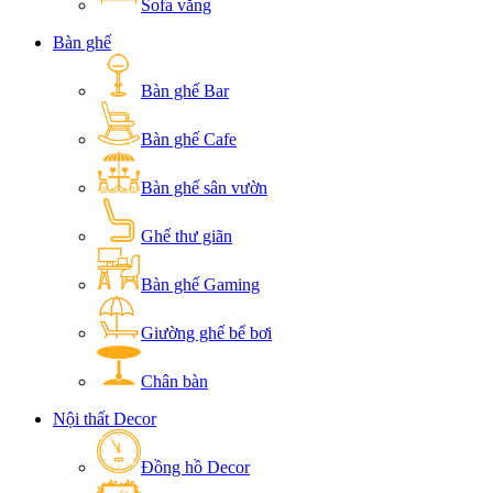
Sofa văng
Bàn ghế
Bàn ghế Bar
Bàn ghế Cafe
Bàn ghế sân vườn
Ghế thư giãn
Bàn ghế Gaming
Giường ghế bể bơi
Chân bàn
Nội thất Decor
Đồng hồ Decor