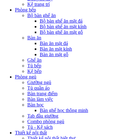
Kệ trang trí
Phòng bếp
Bộ bàn ghế ăn
Bộ bàn ghế ăn mặt đá
Bộ bàn ghế ăn mặt kính
Bộ bàn ghế ăn mặt gỗ
Bàn ăn
Bàn ăn mặt đá
Bàn ăn mặt kính
Bàn ăn mặt gỗ
Ghế ăn
Tủ bếp
Kệ bếp
Phòng ngủ
Giường ngủ
Tủ quần áo
Bàn trang điểm
Bàn làm việc
Bàn học
Bàn ghế học thông minh
Tab đầu giường
Combo phòng ngủ
Tủ - Kệ sách
Thiết kế nội thất
Thiết kế nội thất biệt thự