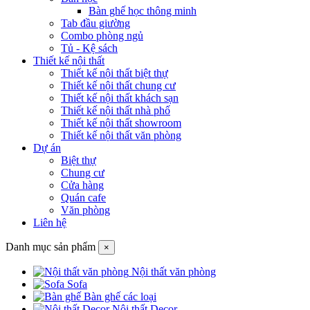
Bàn ghế học thông minh
Tab đầu giường
Combo phòng ngủ
Tủ - Kệ sách
Thiết kế nội thất
Thiết kế nội thất biệt thự
Thiết kế nội thất chung cư
Thiết kế nội thất khách sạn
Thiết kế nội thất nhà phố
Thiết kế nội thất showroom
Thiết kế nội thất văn phòng
Dự án
Biệt thự
Chung cư
Cửa hàng
Quán cafe
Văn phòng
Liên hệ
Danh mục sản phẩm
×
Nội thất văn phòng
Sofa
Bàn ghế các loại
Nội thất Decor