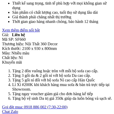
Thiết kế sang trọng, tinh tế phù hợp với mọi không gian sử
dụng
Sản phẩm có chất lượng cao, tuổi thọ sử dụng lâu dài
Giá thành phải chăng nhất thị trường
Thời gian giao hàng nhanh chóng, bảo hành 12 tháng
Xem thêm điểm nổi bật
Giá:
Liên hệ
Mã SP:
SF660
Thương hiệu:
Nội Thất 360 Decor
Kích thước:
2100 x 930 x 800mm
Màu:
Nhiều màu
Chất liệu:
Nỉ
Khuyến mãi
Tặng 2 đôn vuông hoặc tròn với mỗi bộ sofa cao cấp.
Tặng 3 gối da & 2 gối nỉ với bộ sofa Da cao cấp.
Tặng 5 gối nỉ đối với bộ sofa Nỉ cao cấp Hàn Quốc
Lì Xì #200K khi khách hàng mua sofa & bàn trà trực tiếp tại
Showroom.
Tặng ngay voucher giảm giá cho đơn hàng kế tiếp
Tặng bộ vệ sinh Da trị giá 350k giúp da luôn bóng và sạch sẽ.
Gọi đặt mua:
0918 886 002
(7:30-22:00)
Chat Zalo