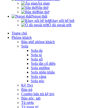
Án gian
Sập thờ
Bàn thờ
Ngoại thất
Khay nổi bể bơi
Ô dù ngoài trời
Trang chủ
Phòng khách
Bàn ghế phòng khách
Sofa
Sofa da
Sofa nỉ
Sofa gỗ
Sofa tân cổ điển
Sofa giường
Sofa nhập khẩu
Sofa văng
Sofa góc
Kệ Tivi
Bàn trà
Combo bàn trà kệ tivi
Bàn góc, tab
Tủ rượu
Tủ trang trí