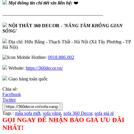
Mọi thông tin chi tiết xin liên hệ:
❤️
—————————————————————
NỘI THẤT 360 DECOR
-
'NÂNG TẦM KHÔNG GIAN
SỐNG'
Địa chỉ: Hữu Bằng - Thạch Thất - Hà Nội (Xã Tây Phương - TP
Hà Nội)
Hotline:
0918.886.002
Website:
https://360decor.vn/
Giao hàng toàn quốc
Chia sẻ:
Facebook
Twitter
Tags :
mẫu sofa mới
,
sofa văng
,
sofa 360 Decor
,
sofa giá rẻ
GỌI NGAY ĐỂ NHẬN BÁO GIÁ ƯU ĐÃI
NHẤT!