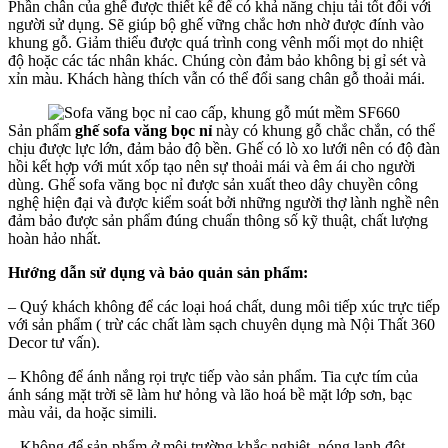
Phần chân của ghế được thiết kế để có khả năng chịu tải tốt đối với
người sử dụng. Sẽ giúp bộ ghế vững chắc hơn nhờ được đính vào
khung gỗ. Giảm thiểu được quá trình cong vênh mối mọt do nhiệt
độ hoặc các tác nhân khác. Chúng còn đảm bảo không bị gỉ sét và
xỉn màu. Khách hàng thích vẫn có thể đổi sang chân gỗ thoải mái.
Sản phẩm
ghế sofa văng bọc nỉ
này có khung gỗ chắc chắn, có thể
chịu được lực lớn, đảm bảo độ bền. Ghế có lò xo lưới nên có độ đàn
hồi kết hợp với mút xốp tạo nên sự thoải mái và êm ái cho người
dùng. Ghế sofa văng bọc nỉ được sản xuất theo dây chuyền công
nghệ hiện đại và được kiểm soát bởi những người thợ lành nghề nên
đảm bảo được sản phẩm đúng chuẩn thông số kỹ thuật, chất lượng
hoàn hảo nhất.
Hướng dẫn sử dụng và bảo quản sản phẩm:
– Quý khách không để các loại hoá chất, dung môi tiếp xúc trực tiếp
với sản phẩm ( trừ các chất làm sạch chuyên dụng mà Nội Thất 360
Decor tư vấn).
– Không để ánh nắng rọi trực tiếp vào sản phẩm. Tia cực tím của
ánh sáng mặt trời sẽ làm hư hỏng và lão hoá bề mặt lớp sơn, bạc
màu vải, da hoặc simili.
– Không để sản phẩm ở môi trường khắc nghiệt, nóng lạnh đột