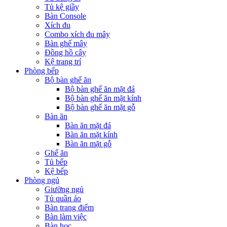
Tủ kệ giầy
Bàn Console
Xích đu
Combo xích đu mây
Bàn ghế mây
Đồng hồ cây
Kệ trang trí
Phòng bếp
Bộ bàn ghế ăn
Bộ bàn ghế ăn mặt đá
Bộ bàn ghế ăn mặt kính
Bộ bàn ghế ăn mặt gỗ
Bàn ăn
Bàn ăn mặt đá
Bàn ăn mặt kính
Bàn ăn mặt gỗ
Ghế ăn
Tủ bếp
Kệ bếp
Phòng ngủ
Giường ngủ
Tủ quần áo
Bàn trang điểm
Bàn làm việc
Bàn học