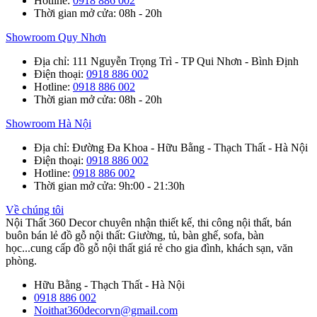
Hotline
:
0918 886 002
Thời gian mở cửa
: 08h - 20h
Showroom Quy Nhơn
Địa chỉ
: 111 Nguyễn Trọng Trì - TP Qui Nhơn - Bình Định
Điện thoại
:
0918 886 002
Hotline
:
0918 886 002
Thời gian mở cửa
: 08h - 20h
Showroom Hà Nội
Địa chỉ
: Đường Đa Khoa - Hữu Bằng - Thạch Thất - Hà Nội
Điện thoại
:
0918 886 002
Hotline
:
0918 886 002
Thời gian mở cửa
: 9h:00 - 21:30h
Về chúng tôi
Nội Thất 360 Decor chuyên nhận thiết kế, thi công nội thất, bán
buôn bán lẻ đồ gỗ nội thất: Giường, tủ, bàn ghế, sofa, bàn
học...cung cấp đồ gỗ nội thất giá rẻ cho gia đình, khách sạn, văn
phòng.
Hữu Bằng - Thạch Thất - Hà Nội
0918 886 002
Noithat360decorvn@gmail.com