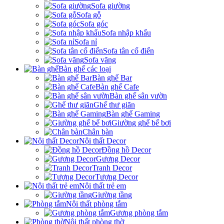
Sofa giường
Sofa gỗ
Sofa góc
Sofa nhập khẩu
Sofa nỉ
Sofa tân cổ điển
Sofa văng
Bàn ghế các loại
Bàn ghế Bar
Bàn ghế Cafe
Bàn ghế sân vườn
Ghế thư giãn
Bàn ghế Gaming
Giường ghế bể bơi
Chân bàn
Nội thất Decor
Đồng hồ Decor
Gương Decor
Tranh Decor
Tượng Decor
Nội thất trẻ em
Giường tầng
Nội thất phòng tắm
Gương phòng tắm
Nội thất phòng thờ