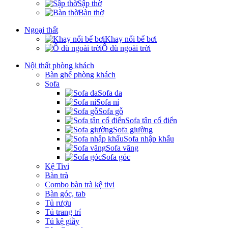
Sập thờ
Bàn thờ
Ngoại thất
Khay nổi bể bơi
Ô dù ngoài trời
Nội thất phòng khách
Bàn ghế phòng khách
Sofa
Sofa da
Sofa nỉ
Sofa gỗ
Sofa tân cổ điển
Sofa giường
Sofa nhập khẩu
Sofa văng
Sofa góc
Kệ Tivi
Bàn trà
Combo bàn trà kệ tivi
Bàn góc, tab
Tủ rượu
Tủ trang trí
Tủ kệ giầy