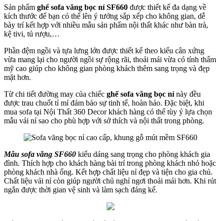
Sản phẩm
ghế sofa văng bọc nỉ SF660
được thiết kế đa dạng về
kích thước để bạn có thể lên ý tưởng sắp xếp cho không gian, dễ
bày trí kết hợp với nhiều mẫu sản phẩm nội thất khác như bàn trà,
kệ tivi, tủ rượu,…
Phần đệm ngồi và tựa lưng lớn được thiết kế theo kiểu cân xứng
vừa mang lại cho người ngồi sự rộng rãi, thoải mái vừa có tính thẩm
mỹ cao giúp cho không gian phòng khách thêm sang trọng và đẹp
mặt hơn.
Từ chi tiết đường may của chiếc
ghế sofa văng bọc nỉ
này đều
được trau chuốt tỉ mỉ đảm bảo sự tinh tế, hoàn hảo. Đặc biệt, khi
mua sofa tại Nội Thất 360 Decor khách hàng có thể tùy ý lựa chọn
mẫu vải nỉ sao cho phù hợp với sở thích và nội thất trong phòng.
Mẫu sofa văng SF660
kiểu dáng sang trọng cho phòng khách gia
đình. Thích hợp cho khách hàng bài trí trong phòng khách nhỏ hoặc
phòng khách nhà ống. Kết hợp chất liệu nỉ đẹp và tiện cho gia chủ.
Chất liệu vải nỉ còn giúp người chủ nghỉ ngơi thoải mái hơn. Khi rút
ngắn được thời gian vệ sinh và làm sạch đáng kể.