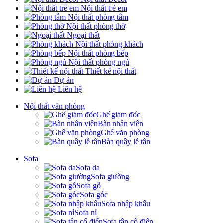
Nội thất trẻ em
Nội thất phòng tắm
Nội thất phòng thờ
Ngoại thất
Nội thất phòng khách
Nội thất phòng bếp
Nội thất phòng ngủ
Thiết kế nội thất
Dự án
Liên hệ
Nội thất văn phòng
Ghế giám đốc
Bàn nhân viên
Ghế văn phòng
Bàn quầy lễ tân
Sofa
Sofa da
Sofa giường
Sofa gỗ
Sofa góc
Sofa nhập khẩu
Sofa nỉ
Sofa tân cổ điển