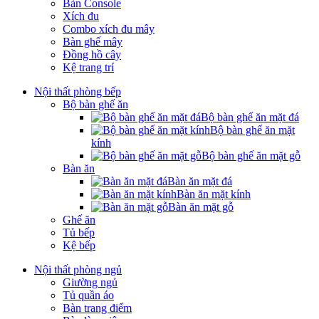
Bàn Console
Xích đu
Combo xích đu mây
Bàn ghế mây
Đồng hồ cây
Kệ trang trí
Nội thất phòng bếp
Bộ bàn ghế ăn
Bộ bàn ghế ăn mặt đá
Bộ bàn ghế ăn mặt
kính
Bộ bàn ghế ăn mặt gỗ
Bàn ăn
Bàn ăn mặt đá
Bàn ăn mặt kính
Bàn ăn mặt gỗ
Ghế ăn
Tủ bếp
Kệ bếp
Nội thất phòng ngủ
Giường ngủ
Tủ quần áo
Bàn trang điểm