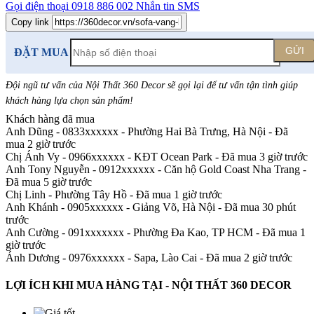
Gọi điện thoại
0918 886 002
Nhắn tin SMS
Copy link
GỬI
ĐẶT MUA
Đội ngũ tư vấn của Nội Thất 360 Decor sẽ gọi lại để tư vấn tận tình giúp
khách hàng lựa chọn sản phẩm
!
Khách hàng đã mua
Anh Dũng - 0833xxxxxx
-
Phường Hai Bà Trưng, Hà Nội - Đã
mua 2 giờ trước
Chị Ánh Vy - 0966xxxxxx
-
KĐT Ocean Park - Đã mua 3 giờ trước
Anh Tony Nguyễn - 0912xxxxxx
-
Căn hộ Gold Coast Nha Trang -
Đã mua 5 giờ trước
Chị Linh
-
Phường Tây Hồ - Đã mua 1 giờ trước
Anh Khánh - 0905xxxxxx
-
Giảng Võ, Hà Nội - Đã mua 30 phút
trước
Anh Cường - 091xxxxxxx
-
Phường Đa Kao, TP HCM - Đã mua 1
giờ trước
Ánh Dương - 0976xxxxxx
-
Sapa, Lào Cai - Đã mua 2 giờ trước
LỢI ÍCH KHI MUA HÀNG TẠI - NỘI THẤT 360 DECOR