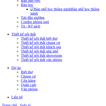
Bàn làm việc
Bàn học
Bàn ghế học thông
minh
Tab đầu giường
Combo phòng ngủ
Tủ - Kệ sách
Thiết kế nội thất
Thiết kế nội thất biệt thự
Thiết kế nội thất chung cư
Thiết kế nội thất khách sạn
Thiết kế nội thất nhà phố
Thiết kế nội thất showroom
Thiết kế nội thất văn phòng
Dự án
Biệt thự
Chung cư
Cửa hàng
Quán cafe
Văn phòng
Liên hệ
Trang chủ
Sofa nỉ