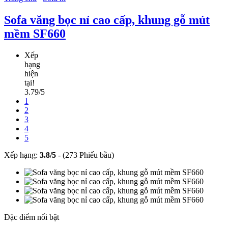
Sofa văng bọc nỉ cao cấp, khung gỗ mút
mềm SF660
Xếp
hạng
hiện
tại!
3.79/5
1
2
3
4
5
Xếp hạng:
3.8
/
5
-
(273 Phiếu bầu)
Đặc điểm nổi bật