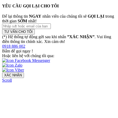
YÊU CẦU GỌI LẠI CHO TÔI
Để lại thông tin
NGAY
nhân viên của chúng tôi sẽ
GỌI LẠI
trong
thời gian
SỚM
nhất!
TƯ VẤN CHO TÔI
(*) Hệ thống tự động gửi sau khi nhấn
”XÁC NHẬN”
. Vui lòng
điền thông tin chính xác. Xin cảm ơn!
0918 886 002
Bấm để gọi ngay
!
Hoặc liên hệ với chúng tôi qua:
XÁC NHẬN
Scroll