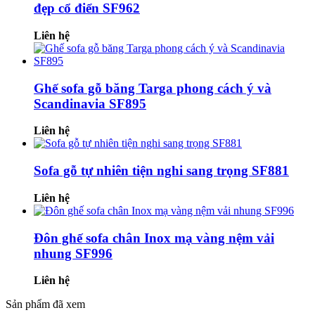
đẹp cổ điển SF962
Liên hệ
Ghế sofa gỗ băng Targa phong cách ý và
Scandinavia SF895
Liên hệ
Sofa gỗ tự nhiên tiện nghi sang trọng SF881
Liên hệ
Đôn ghế sofa chân Inox mạ vàng nệm vải
nhung SF996
Liên hệ
Sản phẩm đã xem