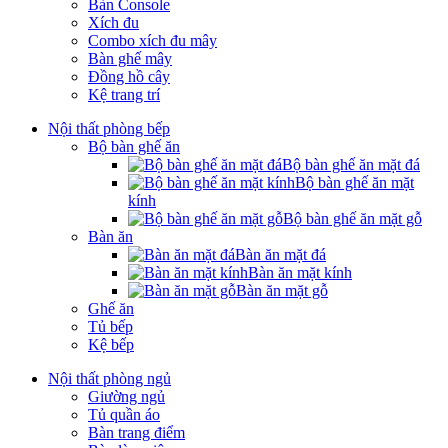
Bàn Console
Xích đu
Combo xích đu mây
Bàn ghế mây
Đồng hồ cây
Kệ trang trí
Nội thất phòng bếp
Bộ bàn ghế ăn
Bộ bàn ghế ăn mặt đá
Bộ bàn ghế ăn mặt
kính
Bộ bàn ghế ăn mặt gỗ
Bàn ăn
Bàn ăn mặt đá
Bàn ăn mặt kính
Bàn ăn mặt gỗ
Ghế ăn
Tủ bếp
Kệ bếp
Nội thất phòng ngủ
Giường ngủ
Tủ quần áo
Bàn trang điểm