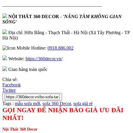
—————————————————————
NỘI THẤT 360 DECOR
-
'NÂNG TẦM KHÔNG GIAN
SỐNG'
Địa chỉ: Hữu Bằng - Thạch Thất - Hà Nội (Xã Tây Phương - TP
Hà Nội)
Hotline:
0918.886.002
Website:
https://360decor.vn/
Giao hàng toàn quốc
Chia sẻ:
Facebook
Twitter
Tags :
mẫu sofa mới
,
sofa 360 Decor
,
sofa giá rẻ
GỌI NGAY ĐỂ NHẬN BÁO GIÁ ƯU ĐÃI
NHẤT!
Nội Thất 360 Decor