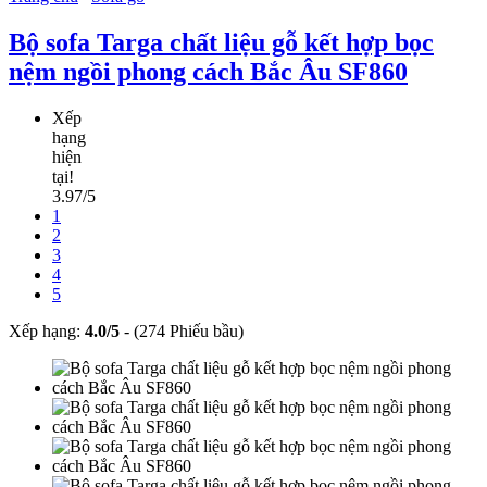
Bộ sofa Targa chất liệu gỗ kết hợp bọc
nệm ngồi phong cách Bắc Âu SF860
Xếp
hạng
hiện
tại!
3.97/5
1
2
3
4
5
Xếp hạng:
4.0
/
5
-
(274 Phiếu bầu)