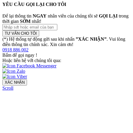
YÊU CẦU GỌI LẠI CHO TÔI
Để lại thông tin
NGAY
nhân viên của chúng tôi sẽ
GỌI LẠI
trong
thời gian
SỚM
nhất!
TƯ VẤN CHO TÔI
(*) Hệ thống tự động gửi sau khi nhấn
”XÁC NHẬN”
. Vui lòng
điền thông tin chính xác. Xin cảm ơn!
0918 886 002
Bấm để gọi ngay
!
Hoặc liên hệ với chúng tôi qua:
XÁC NHẬN
Scroll