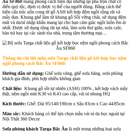
Âu SF860
mang phong cách hiện đại nhưng lại pha trộn chất cổ
điển quý tộc, định vị được vị thế của người dùng. Bằng cách thể
hiện cấu trúc uốn cong từ gỗ ASH kết hợp đệm ngồi rộng rãi và
mây đan. Khung ghế làm từ khung gỗ Sồi vững chãi, sử dụng đệm
mút và da/nỉ nhập khẩu mang lại cho bạn cảm giác ngồi luôn êm ái
nhất. Được sử dụng rộng rãi tại nhà, làm sofa thư giãn, sofa cafe,
bàn trà hay tại các sảnh tòa nhà, trung tâm thương mại…
Thông tin chi tiết mẫu sofa Targa chất liệu gỗ kết hợp bọc nệm
ngồi phong cách Bắc Âu SF860:
Hướng dẫn sử dụng:
Ghế sofa văng, ghế sofa băng, sofa phòng
khách gia đình, phù hợp nhiều không gian
Chất liệu:
Khung gỗ sồi tự nhiên (ASH) 100% , kết hợp vách mây
thật, nệm ngồi mút K30 và K43 cao cấp, vải nỉ nhung HQ
Kích thước:
Ghế: Dài 95/140/190cm x Sâu 83cm x Cao 44/85cm
Màu sắc:
Khách hàng có thể lựa chọn mẫu vải nỉ da bọc ngoài tại
Nội Thất 360 Decor
Sofa phòng khách Targa Bắc Âu
là một trong những loại sofa