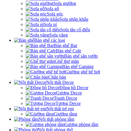
Sofa giường
Sofa gỗ
Sofa góc
Sofa nhập khẩu
Sofa nỉ
Sofa tân cổ điển
Sofa văng
Bàn ghế các loại
Bàn ghế Bar
Bàn ghế Cafe
Bàn ghế sân vườn
Ghế thư giãn
Bàn ghế Gaming
Giường ghế bể bơi
Chân bàn
Nội thất Decor
Đồng hồ Decor
Gương Decor
Tranh Decor
Tượng Decor
Nội thất trẻ em
Giường tầng
Nội thất phòng tắm
Gương phòng tắm
Nội thất phòng thờ