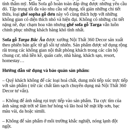
tính thẩm mỹ. Mẫu Sofa gỗ hoàn toàn đáp ứng được những yêu cầu
đó. Tập trung tối đa vào nhu cầu sử dụng, tối giản những chi tiết
thừa, loại
ghế sopha gỗ đơn
này vô cùng thích hợp với những
không gian có diện thích nhỏ và hiện đại. Không có những chi tiết
nặng nề, đục chạm hoa văn nhưng
ghế sofa gỗ
Targa
vẫn luôn
chinh phục những khách hàng khó tính nhất.
Sofa gỗ
Targa Bắc Âu
được xưởng Nội Thất 360 Decor sản xuất
theo phiên bản gốc từ gỗ sồi tự nhiên. Sản phẩm được sử dụng rộng
rãi trong các không gian nội thất phòng khách trong các căn hộ
chung cư, nhà liền kề, quán cafe, nhà hàng, khách sạn, resort,
homestay…
Hướng dẫn sử dụng và bảo quản sản phẩm:
– Quý khách không để các loại hoá chất, dung môi tiếp xúc trực tiếp
với sản phẩm ( trừ các chất làm sạch chuyên dụng mà Nội Thất 360
Decor tư vấn).
– Không để ánh nắng rọi trực tiếp vào sản phẩm. Tia cực tím của
ánh sáng mặt trời sẽ làm hư hỏng và lão hoá bề mặt lớp sơn, bạc
màu vải, da hoặc simili.
– Không để sản phẩm ở môi trường khắc nghiệt, nóng lạnh đột
ngột.