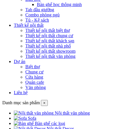
Bàn ghế học thông minh
Tab đầu giường
Combo phòng ngủ
Tủ - Kệ sách
Thiết kế nội thất
Thiết kế nội thất biệt thự
Thiết kế nội thất chung cư
Thiết kế nội thất khách sạn
Thiết kế nội thất nhà phố
Thiết kế nội thất showroom
Thiết kế nội thất văn phòng
Dự án
Biệt thự
Chung cư
Cửa hàng
Quán cafe
Văn phòng
Liên hệ
Danh mục sản phẩm
×
Nội thất văn phòng
Sofa
Bàn ghế các loại
Nội thất Decor