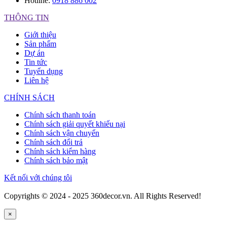
Hotline:
0918 886 002
THÔNG TIN
Giới thiệu
Sản phẩm
Dự án
Tin tức
Tuyển dụng
Liên hệ
CHÍNH SÁCH
Chính sách thanh toán
Chính sách giải quyết khiếu nại
Chính sách vận chuyển
Chính sách đổi trả
Chính sách kiểm hàng
Chính sách bảo mật
Kết nối với chúng tôi
Copyrights © 2024 - 2025 360decor.vn. All Rights Reserved!
×