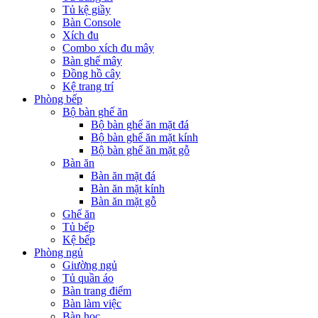
Tủ kệ giầy
Bàn Console
Xích đu
Combo xích đu mây
Bàn ghế mây
Đồng hồ cây
Kệ trang trí
Phòng bếp
Bộ bàn ghế ăn
Bộ bàn ghế ăn mặt đá
Bộ bàn ghế ăn mặt kính
Bộ bàn ghế ăn mặt gỗ
Bàn ăn
Bàn ăn mặt đá
Bàn ăn mặt kính
Bàn ăn mặt gỗ
Ghế ăn
Tủ bếp
Kệ bếp
Phòng ngủ
Giường ngủ
Tủ quần áo
Bàn trang điểm
Bàn làm việc
Bàn học