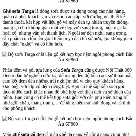
Ghế sofa Targa
là dòng sofa được sử dụng trong các nhà hàng,
quán cà phê, khách sạn và resort cao cấp, với đường nét thiết kế
thanh thoát, kết hợp vật liệu gỗ và mây đan tự nhiên truyền thống,
mang lại cho không gian một vẻ đẹp vừa sang trọng, mộc mạc lại
hoài cổ, nhưng vẫn rất thanh lịch. Ngoài sự tiện nghi, sang trọng,
sản phẩm còn tôn lên gout thẩm mỹ của chủ sở hữu, tạo không gian
đầy chất “nghệ” và có hồn hơn.
Phần đệm và gối tựa lưng của
Sofa
Targa
cũng được Nội Thất 360
Decor đầu tư nghiên cứu kỹ, để mang đến độ bền cao, sự thoải mái,
cam kết đem đến những trải nghiệm thú vị cho quý khách hàng.
Đặc biệt, với lớp vỏ đệm riêng biệt. Bạn có thể sắp xếp sofa góc
theo nhiều cách khác nhau để phù hợp với diện tích và sở thích của
mình. Bạn cũng có thể kết hợp sofa góc với các phụ kiện trang trí
như gối, chăn, thảm, tranh,… để tăng thêm sự sinh động và cá tính
cho phòng khách.
Mẫu
ghế sofa gỗ đẹp
là mẫu ghế đa dạng về công năng cũng như