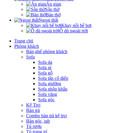
Án gian
Sập thờ
Bàn thờ
Ngoại thất
Khay nổi bể bơi
Ô dù ngoài trời
Trang chủ
Phòng khách
Bàn ghế phòng khách
Sofa
Sofa da
Sofa nỉ
Sofa gỗ
Sofa tân cổ điển
Sofa giường
Sofa nhập khẩu
Sofa văng
Sofa góc
Kệ Tivi
Bàn trà
Combo bàn trà kệ tivi
Bàn góc, tab
Tủ rượu
Tủ trang trí