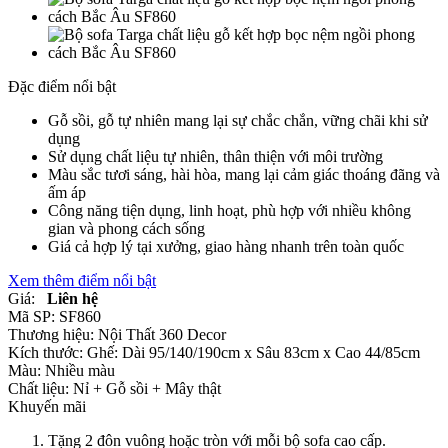
Đặc điểm nổi bật
Gỗ sồi, gỗ tự nhiên mang lại sự chắc chắn, vững chãi khi sử
dụng
Sử dụng chất liệu tự nhiên, thân thiện với môi trường
Màu sắc tươi sáng, hài hòa, mang lại cảm giác thoáng đãng và
ấm áp
Công năng tiện dụng, linh hoạt, phù hợp với nhiều không
gian và phong cách sống
Giá cả hợp lý tại xưởng, giao hàng nhanh trên toàn quốc
Xem thêm điểm nổi bật
Giá:
Liên hệ
Mã SP:
SF860
Thương hiệu:
Nội Thất 360 Decor
Kích thước:
Ghế: Dài 95/140/190cm x Sâu 83cm x Cao 44/85cm
Màu:
Nhiều màu
Chất liệu:
Nỉ +
Gỗ sồi +
Mây thật
Khuyến mãi
Tặng 2 đôn vuông hoặc tròn với mỗi bộ sofa cao cấp.