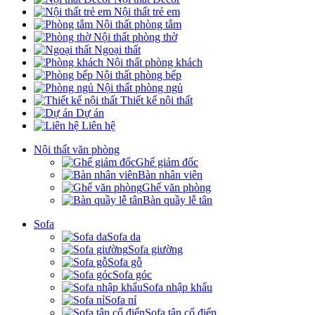
Nội thất trẻ em
Nội thất phòng tắm
Nội thất phòng thờ
Ngoại thất
Nội thất phòng khách
Nội thất phòng bếp
Nội thất phòng ngủ
Thiết kế nội thất
Dự án
Liên hệ
Nội thất văn phòng
Ghế giám đốc
Bàn nhân viên
Ghế văn phòng
Bàn quầy lễ tân
Sofa
Sofa da
Sofa giường
Sofa gỗ
Sofa góc
Sofa nhập khẩu
Sofa nỉ
Sofa tân cổ điển