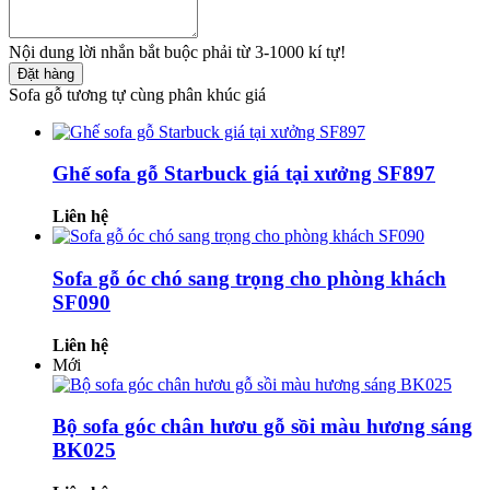
Nội dung lời nhắn bắt buộc phải từ 3-1000 kí tự!
Đặt hàng
Sofa gỗ tương tự cùng phân khúc giá
Ghế sofa gỗ Starbuck giá tại xưởng SF897
Liên hệ
Sofa gỗ óc chó sang trọng cho phòng khách
SF090
Liên hệ
Mới
Bộ sofa góc chân hươu gỗ sồi màu hương sáng
BK025