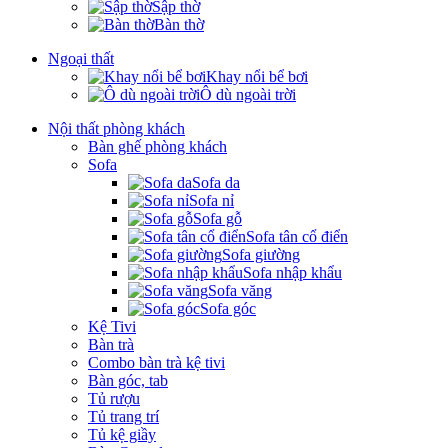
Sập thờ
Bàn thờ
Ngoại thất
Khay nổi bể bơi
Ô dù ngoài trời
Nội thất phòng khách
Bàn ghế phòng khách
Sofa
Sofa da
Sofa nỉ
Sofa gỗ
Sofa tân cổ điển
Sofa giường
Sofa nhập khẩu
Sofa văng
Sofa góc
Kệ Tivi
Bàn trà
Combo bàn trà kệ tivi
Bàn góc, tab
Tủ rượu
Tủ trang trí
Tủ kệ giầy