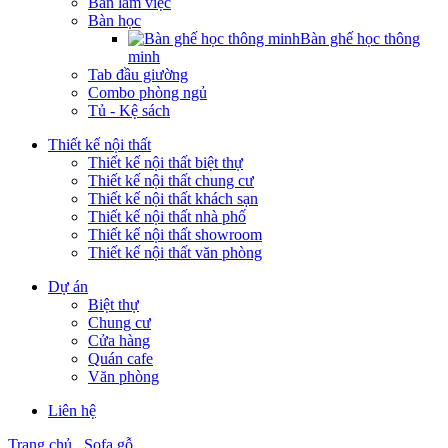
Bàn làm việc
Bàn học
Bàn ghế học thông
minh
Tab đầu giường
Combo phòng ngủ
Tủ - Kệ sách
Thiết kế nội thất
Thiết kế nội thất biệt thự
Thiết kế nội thất chung cư
Thiết kế nội thất khách sạn
Thiết kế nội thất nhà phố
Thiết kế nội thất showroom
Thiết kế nội thất văn phòng
Dự án
Biệt thự
Chung cư
Cửa hàng
Quán cafe
Văn phòng
Liên hệ
Trang chủ
Sofa gỗ