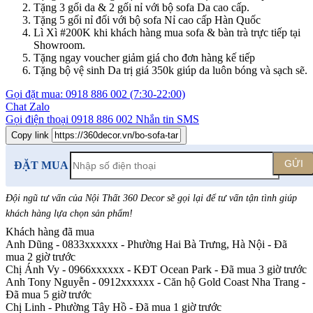
Tặng 3 gối da & 2 gối nỉ với bộ sofa Da cao cấp.
Tặng 5 gối nỉ đối với bộ sofa Nỉ cao cấp Hàn Quốc
Lì Xì #200K khi khách hàng mua sofa & bàn trà trực tiếp tại
Showroom.
Tặng ngay voucher giảm giá cho đơn hàng kế tiếp
Tặng bộ vệ sinh Da trị giá 350k giúp da luôn bóng và sạch sẽ.
Gọi đặt mua:
0918 886 002
(7:30-22:00)
Chat Zalo
Gọi điện thoại
0918 886 002
Nhắn tin SMS
Copy link
GỬI
ĐẶT MUA
Đội ngũ tư vấn của Nội Thất 360 Decor sẽ gọi lại để tư vấn tận tình giúp
khách hàng lựa chọn sản phẩm
!
Khách hàng đã mua
Anh Dũng - 0833xxxxxx
-
Phường Hai Bà Trưng, Hà Nội - Đã
mua 2 giờ trước
Chị Ánh Vy - 0966xxxxxx
-
KĐT Ocean Park - Đã mua 3 giờ trước
Anh Tony Nguyễn - 0912xxxxxx
-
Căn hộ Gold Coast Nha Trang -
Đã mua 5 giờ trước
Chị Linh
-
Phường Tây Hồ - Đã mua 1 giờ trước