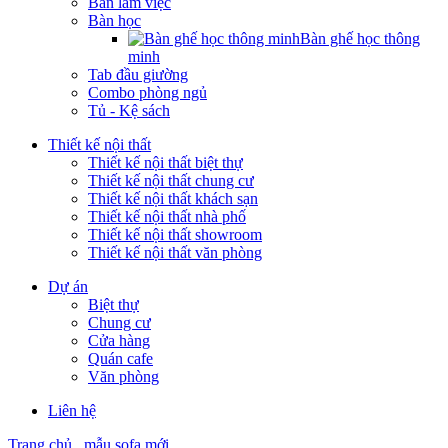
Bàn làm việc
Bàn học
Bàn ghế học thông
minh
Tab đầu giường
Combo phòng ngủ
Tủ - Kệ sách
Thiết kế nội thất
Thiết kế nội thất biệt thự
Thiết kế nội thất chung cư
Thiết kế nội thất khách sạn
Thiết kế nội thất nhà phố
Thiết kế nội thất showroom
Thiết kế nội thất văn phòng
Dự án
Biệt thự
Chung cư
Cửa hàng
Quán cafe
Văn phòng
Liên hệ
Trang chủ
mẫu sofa mới