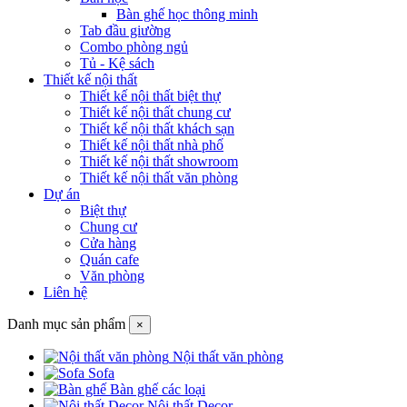
Bàn ghế học thông minh
Tab đầu giường
Combo phòng ngủ
Tủ - Kệ sách
Thiết kế nội thất
Thiết kế nội thất biệt thự
Thiết kế nội thất chung cư
Thiết kế nội thất khách sạn
Thiết kế nội thất nhà phố
Thiết kế nội thất showroom
Thiết kế nội thất văn phòng
Dự án
Biệt thự
Chung cư
Cửa hàng
Quán cafe
Văn phòng
Liên hệ
Danh mục sản phẩm
×
Nội thất văn phòng
Sofa
Bàn ghế các loại
Nội thất Decor