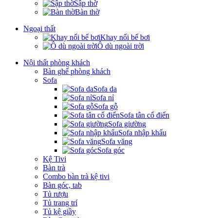
Sập thờ
Bàn thờ
Ngoại thất
Khay nổi bể bơi
Ô dù ngoài trời
Nội thất phòng khách
Bàn ghế phòng khách
Sofa
Sofa da
Sofa nỉ
Sofa gỗ
Sofa tân cổ điển
Sofa giường
Sofa nhập khẩu
Sofa văng
Sofa góc
Kệ Tivi
Bàn trà
Combo bàn trà kệ tivi
Bàn góc, tab
Tủ rượu
Tủ trang trí
Tủ kệ giầy