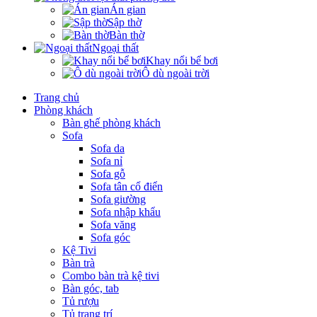
Án gian
Sập thờ
Bàn thờ
Ngoại thất
Khay nổi bể bơi
Ô dù ngoài trời
Trang chủ
Phòng khách
Bàn ghế phòng khách
Sofa
Sofa da
Sofa nỉ
Sofa gỗ
Sofa tân cổ điển
Sofa giường
Sofa nhập khẩu
Sofa văng
Sofa góc
Kệ Tivi
Bàn trà
Combo bàn trà kệ tivi
Bàn góc, tab
Tủ rượu
Tủ trang trí