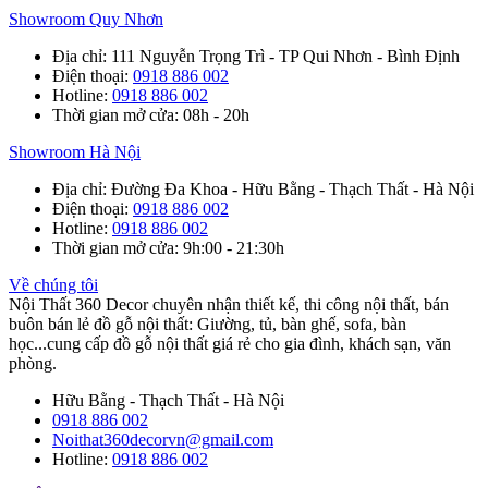
Showroom Quy Nhơn
Địa chỉ
: 111 Nguyễn Trọng Trì - TP Qui Nhơn - Bình Định
Điện thoại
:
0918 886 002
Hotline
:
0918 886 002
Thời gian mở cửa
: 08h - 20h
Showroom Hà Nội
Địa chỉ
: Đường Đa Khoa - Hữu Bằng - Thạch Thất - Hà Nội
Điện thoại
:
0918 886 002
Hotline
:
0918 886 002
Thời gian mở cửa
: 9h:00 - 21:30h
Về chúng tôi
Nội Thất 360 Decor chuyên nhận thiết kế, thi công nội thất, bán
buôn bán lẻ đồ gỗ nội thất: Giường, tủ, bàn ghế, sofa, bàn
học...cung cấp đồ gỗ nội thất giá rẻ cho gia đình, khách sạn, văn
phòng.
Hữu Bằng - Thạch Thất - Hà Nội
0918 886 002
Noithat360decorvn@gmail.com
Hotline:
0918 886 002