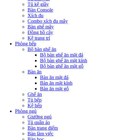
Tủ kệ giầy
Bàn Console
Xích đu
Combo xích đu mây
Bàn ghế mây
Đồng hồ cây
Kệ trang trí
Phòng bếp
Bộ bàn ghế ăn
Bộ bàn ghế ăn mặt đá
Bộ bàn ghế ăn mặt kính
Bộ bàn ghế ăn mặt gỗ
Bàn ăn
Bàn ăn mặt đá
Bàn ăn mặt kính
Bàn ăn mặt gỗ
Ghế ăn
Tủ bếp
Kệ bếp
Phòng ngủ
Giường ngủ
Tủ quần áo
Bàn trang điểm
Bàn làm việc
Bàn học