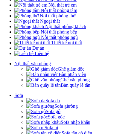
Nội thất trẻ em
Nội thất phòng tắm
Nội thất phòng thờ
Ngoại thất
Nội thất phòng khách
Nội thất phòng bếp
Nội thất phòng ngủ
Thiết kế nội thất
Dự án
Liên hệ
Nội thất văn phòng
Ghế giám đốc
Bàn nhân viên
Ghế văn phòng
Bàn quầy lễ tân
Sofa
Sofa da
Sofa giường
Sofa gỗ
Sofa góc
Sofa nhập khẩu
Sofa nỉ
Sofa tân cổ điển