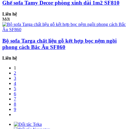
Ghế sofa Tamy Decor phòng xinh dài 1m2 SF810
Liên hệ
Mới
Bộ sofa Targa chất liệu gỗ kết hợp bọc nệm ngồi
phong cách Bắc Âu SF860
Liên hệ
1
2
3
4
5
6
7
8
9