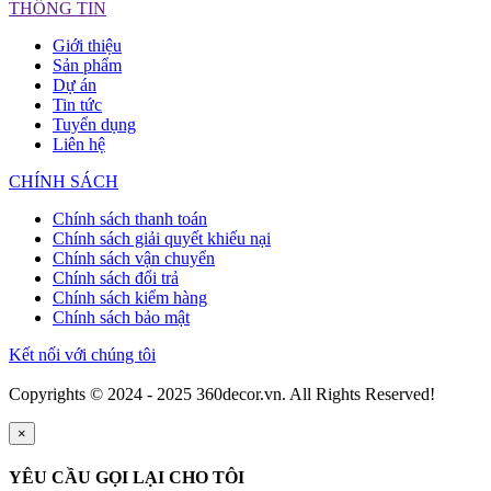
THÔNG TIN
Giới thiệu
Sản phẩm
Dự án
Tin tức
Tuyển dụng
Liên hệ
CHÍNH SÁCH
Chính sách thanh toán
Chính sách giải quyết khiếu nại
Chính sách vận chuyển
Chính sách đổi trả
Chính sách kiểm hàng
Chính sách bảo mật
Kết nối với chúng tôi
Copyrights © 2024 - 2025 360decor.vn. All Rights Reserved!
×
YÊU CẦU GỌI LẠI CHO TÔI