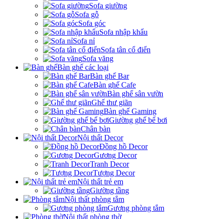
Sofa giường
Sofa gỗ
Sofa góc
Sofa nhập khẩu
Sofa nỉ
Sofa tân cổ điển
Sofa văng
Bàn ghế các loại
Bàn ghế Bar
Bàn ghế Cafe
Bàn ghế sân vườn
Ghế thư giãn
Bàn ghế Gaming
Giường ghế bể bơi
Chân bàn
Nội thất Decor
Đồng hồ Decor
Gương Decor
Tranh Decor
Tượng Decor
Nội thất trẻ em
Giường tầng
Nội thất phòng tắm
Gương phòng tắm
Nội thất phòng thờ