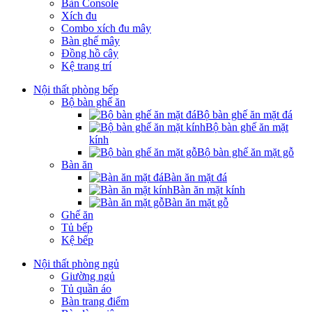
Bàn Console
Xích đu
Combo xích đu mây
Bàn ghế mây
Đồng hồ cây
Kệ trang trí
Nội thất phòng bếp
Bộ bàn ghế ăn
Bộ bàn ghế ăn mặt đá
Bộ bàn ghế ăn mặt
kính
Bộ bàn ghế ăn mặt gỗ
Bàn ăn
Bàn ăn mặt đá
Bàn ăn mặt kính
Bàn ăn mặt gỗ
Ghế ăn
Tủ bếp
Kệ bếp
Nội thất phòng ngủ
Giường ngủ
Tủ quần áo
Bàn trang điểm