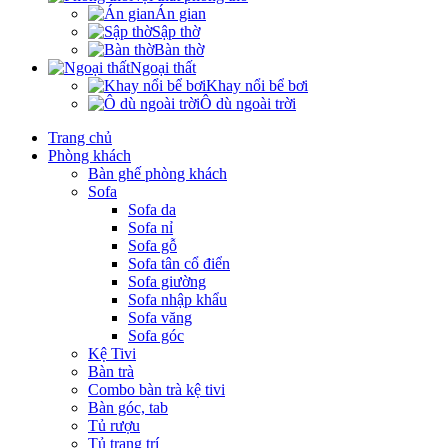
Án gian
Sập thờ
Bàn thờ
Ngoại thất
Khay nổi bể bơi
Ô dù ngoài trời
Trang chủ
Phòng khách
Bàn ghế phòng khách
Sofa
Sofa da
Sofa nỉ
Sofa gỗ
Sofa tân cổ điển
Sofa giường
Sofa nhập khẩu
Sofa văng
Sofa góc
Kệ Tivi
Bàn trà
Combo bàn trà kệ tivi
Bàn góc, tab
Tủ rượu
Tủ trang trí