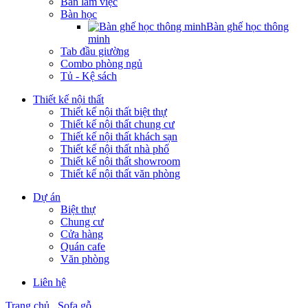
Bàn làm việc
Bàn học
Bàn ghế học thông
minh
Tab đầu giường
Combo phòng ngủ
Tủ - Kệ sách
Thiết kế nội thất
Thiết kế nội thất biệt thự
Thiết kế nội thất chung cư
Thiết kế nội thất khách sạn
Thiết kế nội thất nhà phố
Thiết kế nội thất showroom
Thiết kế nội thất văn phòng
Dự án
Biệt thự
Chung cư
Cửa hàng
Quán cafe
Văn phòng
Liên hệ
Trang chủ
Sofa gỗ