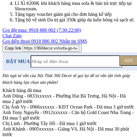
Lì Xì #200K khi khách hàng mua sofa & bàn trà trực tiếp tại
Showroom.
Tặng ngay voucher giảm giá cho đơn hàng kế tiếp
Tặng bộ vệ sinh Da trị giá 350k giúp da luôn bóng và sạch sẽ.
Gọi đặt mua:
0918 886 002
(7:30-22:00)
Chat Zalo
Gọi điện thoại
0918 886 002
Nhắn tin SMS
Copy link
GỬI
ĐẶT MUA
Đội ngũ tư vấn của Nội Thất 360 Decor sẽ gọi lại để tư vấn tận tình giúp
khách hàng lựa chọn sản phẩm
!
Khách hàng đã mua
Anh Dũng - 0833xxxxxx
-
Phường Hai Bà Trưng, Hà Nội - Đã
mua 2 giờ trước
Chị Ánh Vy - 0966xxxxxx
-
KĐT Ocean Park - Đã mua 3 giờ trước
Anh Tony Nguyễn - 0912xxxxxx
-
Căn hộ Gold Coast Nha Trang -
Đã mua 5 giờ trước
Chị Linh
-
Phường Tây Hồ - Đã mua 1 giờ trước
Anh Khánh - 0905xxxxxx
-
Giảng Võ, Hà Nội - Đã mua 30 phút
trước