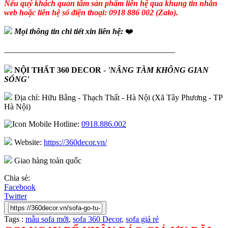
Nếu quý khách quan tâm sản phẩm liên hệ qua khung tin nhắn
web hoặc liên hệ số điện thoại: 0918 886 002 (Zalo).
Mọi thông tin chi tiết xin liên hệ:
❤️
—————————————————————
NỘI THẤT 360 DECOR
-
'NÂNG TẦM KHÔNG GIAN
SỐNG'
Địa chỉ: Hữu Bằng - Thạch Thất - Hà Nội (Xã Tây Phương - TP
Hà Nội)
Hotline:
0918.886.002
Website:
https://360decor.vn/
Giao hàng toàn quốc
Chia sẻ:
Facebook
Twitter
Tags :
mẫu sofa mới
,
sofa 360 Decor
,
sofa giá rẻ