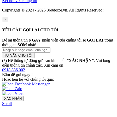
Kết nối với chúng tôi
Copyrights © 2024 - 2025 360decor.vn. All Rights Reserved!
×
YÊU CẦU GỌI LẠI CHO TÔI
Để lại thông tin
NGAY
nhân viên của chúng tôi sẽ
GỌI LẠI
trong
thời gian
SỚM
nhất!
TƯ VẤN CHO TÔI
(*) Hệ thống tự động gửi sau khi nhấn
”XÁC NHẬN”
. Vui lòng
điền thông tin chính xác. Xin cảm ơn!
0918 886 002
Bấm để gọi ngay
!
Hoặc liên hệ với chúng tôi qua:
XÁC NHẬN
Scroll