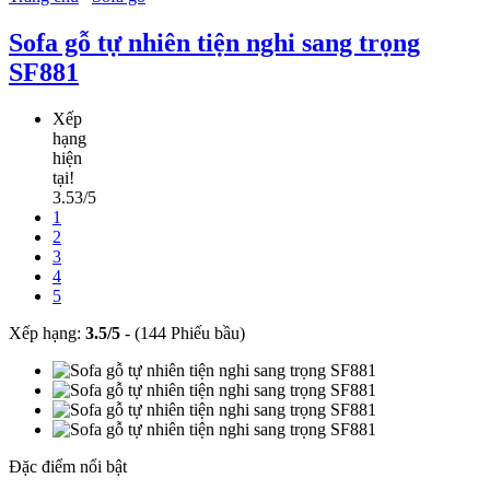
Sofa gỗ tự nhiên tiện nghi sang trọng
SF881
Xếp
hạng
hiện
tại!
3.53/5
1
2
3
4
5
Xếp hạng:
3.5
/
5
-
(144 Phiếu bầu)
Đặc điểm nổi bật