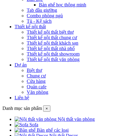
Bàn ghế học thông minh
Tab đầu giường
Combo phòng ngủ
Tủ - Kệ sách
Thiết kế nội thất
Thiết kế nội thất biệt thự
Thiết kế nội thất chung cư
Thiết kế nội thất khách sạn
Thiết kế nội thất nhà phố
Thiết kế nội thất showroom
Thiết kế nội thất văn phòng
Dự án
Biệt thự
Chung cư
Cửa hàng
Quán cafe
Văn phòng
Liên hệ
Danh mục sản phẩm
×
Nội thất văn phòng
Sofa
Bàn ghế các loại
Nội thất Decor