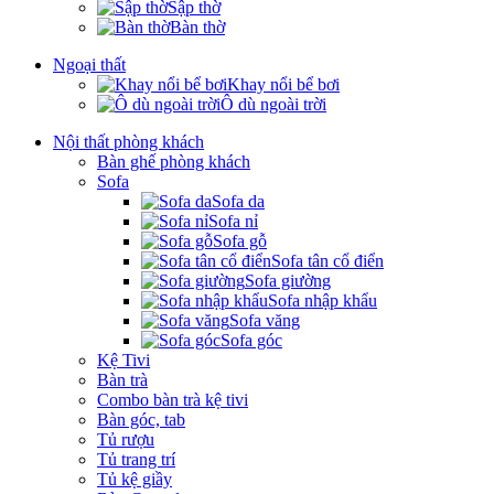
Sập thờ
Bàn thờ
Ngoại thất
Khay nổi bể bơi
Ô dù ngoài trời
Nội thất phòng khách
Bàn ghế phòng khách
Sofa
Sofa da
Sofa nỉ
Sofa gỗ
Sofa tân cổ điển
Sofa giường
Sofa nhập khẩu
Sofa văng
Sofa góc
Kệ Tivi
Bàn trà
Combo bàn trà kệ tivi
Bàn góc, tab
Tủ rượu
Tủ trang trí
Tủ kệ giầy