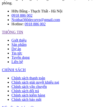
phòng.
Hữu Bằng - Thạch Thất - Hà Nội
0918 886 002
Noithat360decorvn@gmail.com
Hotline:
0918 886 002
THÔNG TIN
Giới thiệu
Sản phẩm
Dự án
Tin tức
Tuyển dụng
Liên hệ
CHÍNH SÁCH
Chính sách thanh toán
Chính sách giải quyết khiếu nại
Chính sách vận chuyển
Chính sách đổi trả
Chính sách kiểm hàng
Chính sách bảo mật