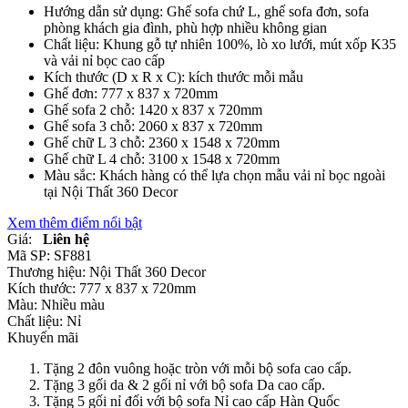
Hướng dẫn sử dụng: Ghế sofa chứ L, ghế sofa đơn, sofa
phòng khách gia đình, phù hợp nhiều không gian
Chất liệu: Khung gỗ tự nhiên 100%, lò xo lưới, mút xốp K35
và vải nỉ bọc cao cấp
Kích thước (D x R x C): kích thước mỗi mẫu
Ghế đơn: 777 x 837 x 720mm
Ghế sofa 2 chỗ: 1420 x 837 x 720mm
Ghế sofa 3 chỗ: 2060 x 837 x 720mm
Ghế chữ L 3 chỗ: 2360 x 1548 x 720mm
Ghế chữ L 4 chỗ: 3100 x 1548 x 720mm
Màu sắc: Khách hàng có thể lựa chọn mẫu vải nỉ bọc ngoài
tại Nội Thất 360 Decor
Xem thêm điểm nổi bật
Giá:
Liên hệ
Mã SP:
SF881
Thương hiệu:
Nội Thất 360 Decor
Kích thước:
777 x 837 x 720mm
Màu:
Nhiều màu
Chất liệu:
Nỉ
Khuyến mãi
Tặng 2 đôn vuông hoặc tròn với mỗi bộ sofa cao cấp.
Tặng 3 gối da & 2 gối nỉ với bộ sofa Da cao cấp.
Tặng 5 gối nỉ đối với bộ sofa Nỉ cao cấp Hàn Quốc