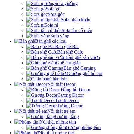
Sofa giường
Sofa gỗ
Sofa góc
Sofa nhập khẩu
Sofa nỉ
Sofa tân cổ điển
Sofa văng
Bàn ghế các loại
Bàn ghế Bar
Bàn ghế Cafe
Bàn ghế sân vườn
Ghế thư giãn
Bàn ghế Gaming
Giường ghế bể bơi
Chân bàn
Nội thất Decor
Đồng hồ Decor
Gương Decor
Tranh Decor
Tượng Decor
Nội thất trẻ em
Giường tầng
Nội thất phòng tắm
Gương phòng tắm
Nội thất phòng thờ