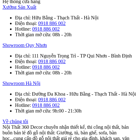
Hệ thống cửa hàng
Xưởng Sản Xuất
Địa chỉ
: Hữu Bằng - Thạch Thất - Hà Nội
Điện thoại
:
0918 886 002
Hotline
:
0918 886 002
Thời gian mở cửa
: 08h - 20h
Showroom Quy Nhơn
Địa chỉ
: 111 Nguyễn Trọng Trì - TP Qui Nhơn - Bình Định
Điện thoại
:
0918 886 002
Hotline
:
0918 886 002
Thời gian mở cửa
: 08h - 20h
Showroom Hà Nội
Địa chỉ
: Đường Đa Khoa - Hữu Bằng - Thạch Thất - Hà Nội
Điện thoại
:
0918 886 002
Hotline
:
0918 886 002
Thời gian mở cửa
: 9h:00 - 21:30h
Về chúng tôi
Nội Thất 360 Decor chuyên nhận thiết kế, thi công nội thất, bán
buôn bán lẻ đồ gỗ nội thất: Giường, tủ, bàn ghế, sofa, bàn
học...cung cấp đồ gỗ nội thất giá rẻ cho gia đình, khách sạn, văn