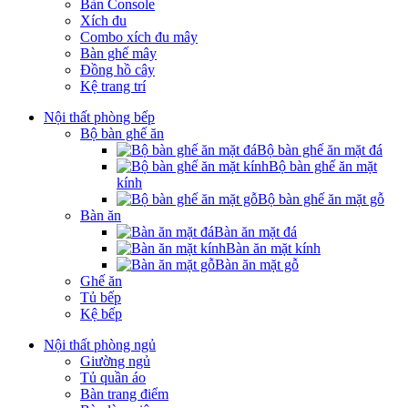
Bàn Console
Xích đu
Combo xích đu mây
Bàn ghế mây
Đồng hồ cây
Kệ trang trí
Nội thất phòng bếp
Bộ bàn ghế ăn
Bộ bàn ghế ăn mặt đá
Bộ bàn ghế ăn mặt
kính
Bộ bàn ghế ăn mặt gỗ
Bàn ăn
Bàn ăn mặt đá
Bàn ăn mặt kính
Bàn ăn mặt gỗ
Ghế ăn
Tủ bếp
Kệ bếp
Nội thất phòng ngủ
Giường ngủ
Tủ quần áo
Bàn trang điểm