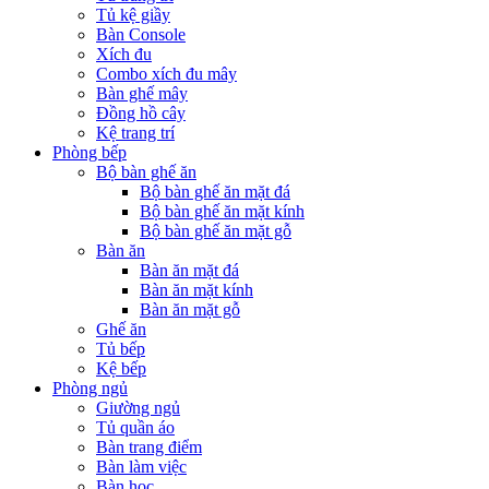
Tủ kệ giầy
Bàn Console
Xích đu
Combo xích đu mây
Bàn ghế mây
Đồng hồ cây
Kệ trang trí
Phòng bếp
Bộ bàn ghế ăn
Bộ bàn ghế ăn mặt đá
Bộ bàn ghế ăn mặt kính
Bộ bàn ghế ăn mặt gỗ
Bàn ăn
Bàn ăn mặt đá
Bàn ăn mặt kính
Bàn ăn mặt gỗ
Ghế ăn
Tủ bếp
Kệ bếp
Phòng ngủ
Giường ngủ
Tủ quần áo
Bàn trang điểm
Bàn làm việc
Bàn học