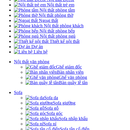
Nội thất trẻ em
Nội thất phòng tắm
Nội thất phòng thờ
Ngoại thất
Nội thất phòng khách
Nội thất phòng bếp
Nội thất phòng ngủ
Thiết kế nội thất
Dự án
Liên hệ
Nội thất văn phòng
Ghế giám đốc
Bàn nhân viên
Ghế văn phòng
Bàn quầy lễ tân
Sofa
Sofa da
Sofa giường
Sofa gỗ
Sofa góc
Sofa nhập khẩu
Sofa nỉ
Sofa tân cổ điển