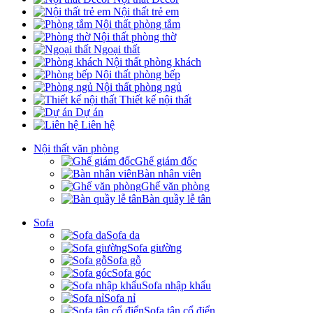
Nội thất trẻ em
Nội thất phòng tắm
Nội thất phòng thờ
Ngoại thất
Nội thất phòng khách
Nội thất phòng bếp
Nội thất phòng ngủ
Thiết kế nội thất
Dự án
Liên hệ
Nội thất văn phòng
Ghế giám đốc
Bàn nhân viên
Ghế văn phòng
Bàn quầy lễ tân
Sofa
Sofa da
Sofa giường
Sofa gỗ
Sofa góc
Sofa nhập khẩu
Sofa nỉ
Sofa tân cổ điển