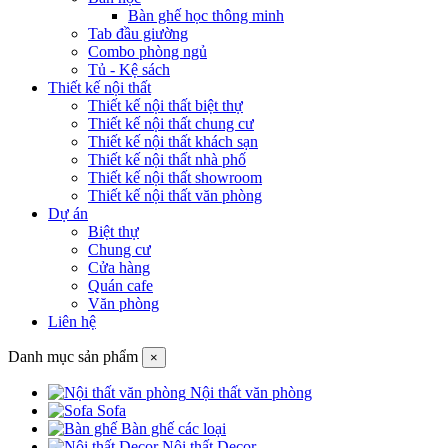
Bàn ghế học thông minh
Tab đầu giường
Combo phòng ngủ
Tủ - Kệ sách
Thiết kế nội thất
Thiết kế nội thất biệt thự
Thiết kế nội thất chung cư
Thiết kế nội thất khách sạn
Thiết kế nội thất nhà phố
Thiết kế nội thất showroom
Thiết kế nội thất văn phòng
Dự án
Biệt thự
Chung cư
Cửa hàng
Quán cafe
Văn phòng
Liên hệ
Danh mục sản phẩm
×
Nội thất văn phòng
Sofa
Bàn ghế các loại
Nội thất Decor