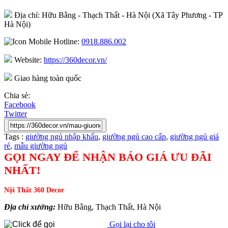
Địa chỉ: Hữu Bằng - Thạch Thất - Hà Nội (Xã Tây Phương - TP
Hà Nội)
Hotline:
0918.886.002
Website:
https://360decor.vn/
Giao hàng toàn quốc
Chia sẻ:
Facebook
Twitter
Tags :
giường ngủ nhập khẩu
,
giường ngủ cao cấp
,
giường ngủ giá
rẻ
,
mẫu giường ngủ
GỌI NGAY ĐỂ NHẬN BÁO GIÁ ƯU ĐÃI
NHẤT!
Nội Thất 360 Decor
Địa chỉ xưởng:
Hữu Bằng, Thạch Thất, Hà Nội
Gọi lại cho tôi