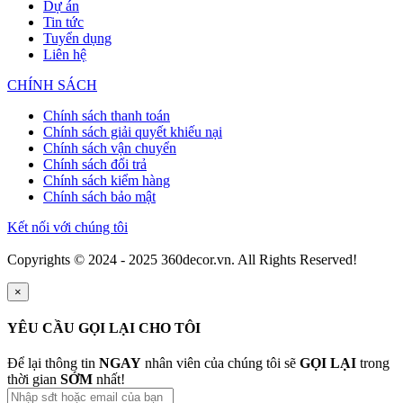
Dự án
Tin tức
Tuyển dụng
Liên hệ
CHÍNH SÁCH
Chính sách thanh toán
Chính sách giải quyết khiếu nại
Chính sách vận chuyển
Chính sách đổi trả
Chính sách kiểm hàng
Chính sách bảo mật
Kết nối với chúng tôi
Copyrights © 2024 - 2025 360decor.vn. All Rights Reserved!
×
YÊU CẦU GỌI LẠI CHO TÔI
Để lại thông tin
NGAY
nhân viên của chúng tôi sẽ
GỌI LẠI
trong
thời gian
SỚM
nhất!