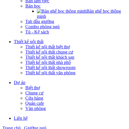
Bàn làm việc
Bàn học
Bàn ghế học thông
minh
Tab đầu giường
Combo phòng ngủ
Tủ - Kệ sách
Thiết kế nội thất
Thiết kế nội thất biệt thự
Thiết kế nội thất chung cư
Thiết kế nội thất khách sạn
Thiết kế nội thất nhà phố
Thiết kế nội thất showroom
Thiết kế nội thất văn phòng
Dự án
Biệt thự
Chung cư
Cửa hàng
Quán cafe
Văn phòng
Liên hệ
Trang chủ
Giường ngủ