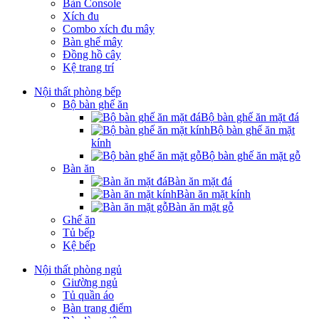
Bàn Console
Xích đu
Combo xích đu mây
Bàn ghế mây
Đồng hồ cây
Kệ trang trí
Nội thất phòng bếp
Bộ bàn ghế ăn
Bộ bàn ghế ăn mặt đá
Bộ bàn ghế ăn mặt
kính
Bộ bàn ghế ăn mặt gỗ
Bàn ăn
Bàn ăn mặt đá
Bàn ăn mặt kính
Bàn ăn mặt gỗ
Ghế ăn
Tủ bếp
Kệ bếp
Nội thất phòng ngủ
Giường ngủ
Tủ quần áo
Bàn trang điểm