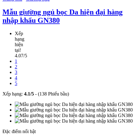
Mẫu giường ngủ bọc Da hiện đại hàng
nhập khẩu GN380
Xếp
hạng
hiện
tại!
4.07/5
1
2
3
4
5
Xếp hạng:
4.1
/
5
-
(138 Phiếu bầu)
Đặc điểm nổi bật