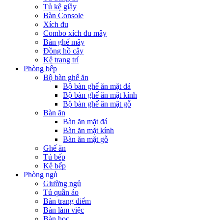
Tủ kệ giầy
Bàn Console
Xích đu
Combo xích đu mây
Bàn ghế mây
Đồng hồ cây
Kệ trang trí
Phòng bếp
Bộ bàn ghế ăn
Bộ bàn ghế ăn mặt đá
Bộ bàn ghế ăn mặt kính
Bộ bàn ghế ăn mặt gỗ
Bàn ăn
Bàn ăn mặt đá
Bàn ăn mặt kính
Bàn ăn mặt gỗ
Ghế ăn
Tủ bếp
Kệ bếp
Phòng ngủ
Giường ngủ
Tủ quần áo
Bàn trang điểm
Bàn làm việc
Bàn học