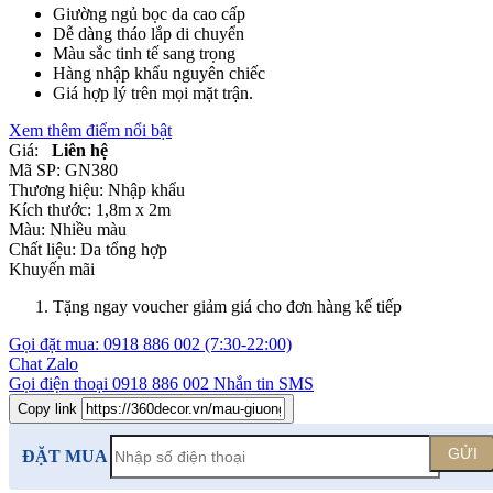
Giường ngủ bọc da cao cấp
Dễ dàng tháo lắp di chuyển
Màu sắc tinh tế sang trọng
Hàng nhập khẩu nguyên chiếc
Giá hợp lý trên mọi mặt trận.
Xem thêm điểm nổi bật
Giá:
Liên hệ
Mã SP:
GN380
Thương hiệu:
Nhập khẩu
Kích thước:
1,8m x 2m
Màu:
Nhiều màu
Chất liệu:
Da tổng hợp
Khuyến mãi
Tặng ngay voucher giảm giá cho đơn hàng kế tiếp
Gọi đặt mua:
0918 886 002
(7:30-22:00)
Chat Zalo
Gọi điện thoại
0918 886 002
Nhắn tin SMS
Copy link
GỬI
ĐẶT MUA