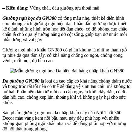
– Kiểu dáng:
Vững chãi, đầu giường tựa thoải mái
Giường ngủ bọc da GN380
có tông màu nhẹ, thiết kế điển hình
cho phong cách giường ngủ hiện đại. Phần đầu giường được thiết
kế thành những hình tròn hoạ tiết đan chéo, có độ phồng cao chắc
chắn là chỗ dựa lý tưởng nâng đỡ cột sống, giúp bạn đỡ nhức mỏi
phần lưng và vai gáy.
Giường ngủ nhập khẩu GN380 có phần khung là những thanh gỗ
tự nhie đã qua tẩm sấy, có khả năng chống co ngót, chống cong
vênh, mối mọt, độ bền cao.
Da giường GN380
là loại da cao cấp có khả năng chống thấm nước
và bong tróc rất tốt nên có thể dễ dàng vệ sinh lau chùi mà không lo
hư hại. Phần nệm làm từ mút cao cấp nguyên khối dày dặn, có độ
đàn hồi cao, chống xẹp lún, thoáng khí và không gây hại cho sức
khỏe.
Sản phẩm giường ngủ bọc da nhập khẩu này của Nội Thất 360
Decor màu vàng kem nổi bật, màu này đều phù hợp với nhiều
không gian phòng ngủ khác nhau và dễ dàng phối hợp với những
đồ nội thất trong phòng.