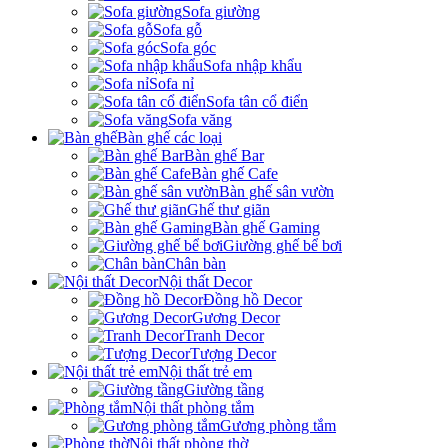
Sofa giường
Sofa gỗ
Sofa góc
Sofa nhập khẩu
Sofa nỉ
Sofa tân cổ điển
Sofa văng
Bàn ghế các loại
Bàn ghế Bar
Bàn ghế Cafe
Bàn ghế sân vườn
Ghế thư giãn
Bàn ghế Gaming
Giường ghế bể bơi
Chân bàn
Nội thất Decor
Đồng hồ Decor
Gương Decor
Tranh Decor
Tượng Decor
Nội thất trẻ em
Giường tầng
Nội thất phòng tắm
Gương phòng tắm
Nội thất phòng thờ