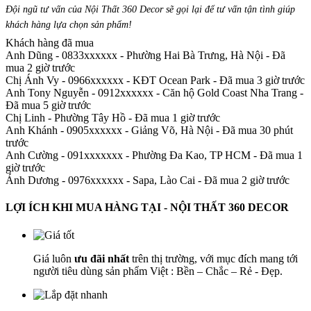
Đội ngũ tư vấn của Nội Thất 360 Decor sẽ gọi lại để tư vấn tận tình giúp
khách hàng lựa chọn sản phẩm
!
Khách hàng đã mua
Anh Dũng - 0833xxxxxx
-
Phường Hai Bà Trưng, Hà Nội - Đã
mua 2 giờ trước
Chị Ánh Vy - 0966xxxxxx
-
KĐT Ocean Park - Đã mua 3 giờ trước
Anh Tony Nguyễn - 0912xxxxxx
-
Căn hộ Gold Coast Nha Trang -
Đã mua 5 giờ trước
Chị Linh
-
Phường Tây Hồ - Đã mua 1 giờ trước
Anh Khánh - 0905xxxxxx
-
Giảng Võ, Hà Nội - Đã mua 30 phút
trước
Anh Cường - 091xxxxxxx
-
Phường Đa Kao, TP HCM - Đã mua 1
giờ trước
Ánh Dương - 0976xxxxxx
-
Sapa, Lào Cai - Đã mua 2 giờ trước
LỢI ÍCH KHI MUA HÀNG TẠI - NỘI THẤT 360 DECOR
Giá luôn
ưu đãi nhất
trên thị trường, với mục đích mang tới
người tiêu dùng sản phẩm Việt : Bền – Chắc – Rẻ - Đẹp.