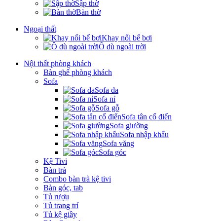
Sập thờ
Bàn thờ
Ngoại thất
Khay nổi bể bơi
Ô dù ngoài trời
Nội thất phòng khách
Bàn ghế phòng khách
Sofa
Sofa da
Sofa nỉ
Sofa gỗ
Sofa tân cổ điển
Sofa giường
Sofa nhập khẩu
Sofa văng
Sofa góc
Kệ Tivi
Bàn trà
Combo bàn trà kệ tivi
Bàn góc, tab
Tủ rượu
Tủ trang trí
Tủ kệ giầy