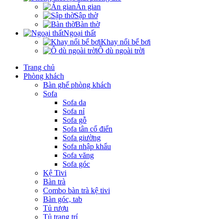
Án gian
Sập thờ
Bàn thờ
Ngoại thất
Khay nổi bể bơi
Ô dù ngoài trời
Trang chủ
Phòng khách
Bàn ghế phòng khách
Sofa
Sofa da
Sofa nỉ
Sofa gỗ
Sofa tân cổ điển
Sofa giường
Sofa nhập khẩu
Sofa văng
Sofa góc
Kệ Tivi
Bàn trà
Combo bàn trà kệ tivi
Bàn góc, tab
Tủ rượu
Tủ trang trí