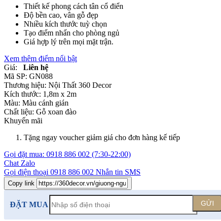
Thiết kế phong cách tân cổ điển
Độ bền cao, vân gỗ đẹp
Nhiều kích thước tuỳ chọn
Tạo điểm nhấn cho phòng ngủ
Giá hợp lý trên mọi mặt trận.
Xem thêm điểm nổi bật
Giá:
Liên hệ
Mã SP:
GN088
Thương hiệu:
Nội Thất 360 Decor
Kích thước:
1,8m x 2m
Màu:
Màu cánh gián
Chất liệu:
Gỗ xoan đào
Khuyến mãi
Tặng ngay voucher giảm giá cho đơn hàng kế tiếp
Gọi đặt mua:
0918 886 002
(7:30-22:00)
Chat Zalo
Gọi điện thoại
0918 886 002
Nhắn tin SMS
Copy link
GỬI
ĐẶT MUA