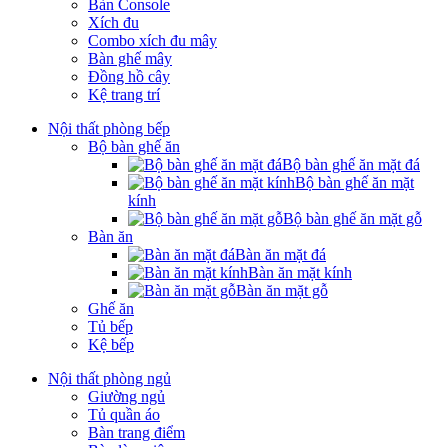
Bàn Console
Xích đu
Combo xích đu mây
Bàn ghế mây
Đồng hồ cây
Kệ trang trí
Nội thất phòng bếp
Bộ bàn ghế ăn
Bộ bàn ghế ăn mặt đá
Bộ bàn ghế ăn mặt
kính
Bộ bàn ghế ăn mặt gỗ
Bàn ăn
Bàn ăn mặt đá
Bàn ăn mặt kính
Bàn ăn mặt gỗ
Ghế ăn
Tủ bếp
Kệ bếp
Nội thất phòng ngủ
Giường ngủ
Tủ quần áo
Bàn trang điểm