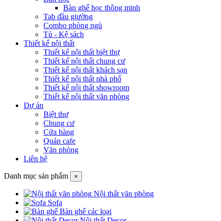
Bàn ghế học thông minh
Tab đầu giường
Combo phòng ngủ
Tủ - Kệ sách
Thiết kế nội thất
Thiết kế nội thất biệt thự
Thiết kế nội thất chung cư
Thiết kế nội thất khách sạn
Thiết kế nội thất nhà phố
Thiết kế nội thất showroom
Thiết kế nội thất văn phòng
Dự án
Biệt thự
Chung cư
Cửa hàng
Quán cafe
Văn phòng
Liên hệ
Danh mục sản phẩm
×
Nội thất văn phòng
Sofa
Bàn ghế các loại
Nội thất Decor