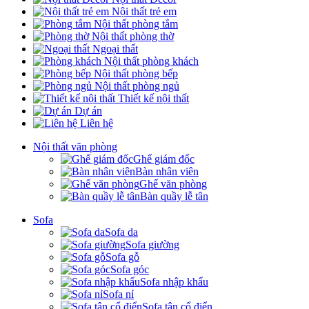
Nội thất trẻ em
Nội thất phòng tắm
Nội thất phòng thờ
Ngoại thất
Nội thất phòng khách
Nội thất phòng bếp
Nội thất phòng ngủ
Thiết kế nội thất
Dự án
Liên hệ
Nội thất văn phòng
Ghế giám đốc
Bàn nhân viên
Ghế văn phòng
Bàn quầy lễ tân
Sofa
Sofa da
Sofa giường
Sofa gỗ
Sofa góc
Sofa nhập khẩu
Sofa nỉ
Sofa tân cổ điển