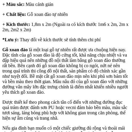
+ Màu sắc:
Màu cánh gián
+ Chất liệu:
Gỗ xoan đào tự nhiên
+ Kích thước:
1,8m x 2m (Ngoài ra có kích thước
1m6 x 2m, 2m x
2m, 2m2 x 2m)
*Lưu ý:
Thay đổi về kích thước sẽ tính thêm chi phí
Gỗ xoan đào
là một loại gỗ tự nhiên rất được ưa chuộng hiện nay.
Đặc tính của gỗ xoan đào là độ cứng tốt, khả năng chịu nhiệt và va
đập hiệu quả nên những đồ nội thất làm bằng gỗ xoan đào thường
rất bền. Bên cạnh đó gỗ xoan đào không bị co ngót, nứt nẻ nên
trong quá trình thi công đồ nội thất, sản phẩm có độ chính xác gần
như tuyệt đối. Bề mặt cắt gỗ xoan đào mịn nên khi phủ sơn bám tốt
và bền màu theo thời gian. Màu nâu đỏ của gỗ xoan đào với những
đường vân mây lớn đặc trưng chính là điểm nhất khiến nhiều người
yêu thích gỗ xoan đào.
Được thiết kế theo phong cách tân cổ điển với những đường đục
quả trám được đánh sơn PU hoặc vecni đảm bảo bền màu, màu sắc
tươi sáng, láng bóng phù hợp với không gian trong căn phòng, thể
hiện sự ấm cúng và trang nhã.
Nếu gia đình bạn muốn có một chiếc giường đủ rộng và thoải mái