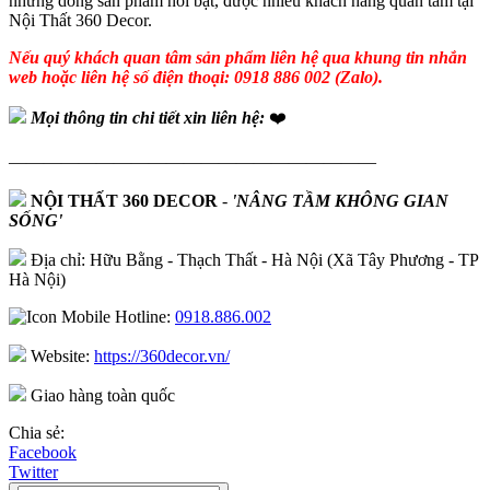
những dòng sản phẩm nổi bật, được nhiều khách hàng quan tâm tại
Nội Thất 360 Decor.
Nếu quý khách quan tâm sản phẩm liên hệ qua khung tin nhắn
web hoặc liên hệ số điện thoại: 0918 886 002 (Zalo).
Mọi thông tin chi tiết xin liên hệ:
❤️
—————————————————————
NỘI THẤT 360 DECOR
-
'NÂNG TẦM KHÔNG GIAN
SỐNG'
Địa chỉ: Hữu Bằng - Thạch Thất - Hà Nội (Xã Tây Phương - TP
Hà Nội)
Hotline:
0918.886.002
Website:
https://360decor.vn/
Giao hàng toàn quốc
Chia sẻ:
Facebook
Twitter