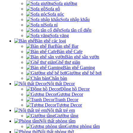
Sofa giường
Sofa gỗ
Sofa góc
Sofa nhập khẩu
Sofa nỉ
Sofa tân cổ điển
Sofa văng
Bàn ghế các loại
Bàn ghế Bar
Bàn ghế Cafe
Bàn ghế sân vườn
Ghế thư giãn
Bàn ghế Gaming
Giường ghế bể bơi
Chân bàn
Nội thất Decor
Đồng hồ Decor
Gương Decor
Tranh Decor
Tượng Decor
Nội thất trẻ em
Giường tầng
Nội thất phòng tắm
Gương phòng tắm
Nội thất phòng thờ