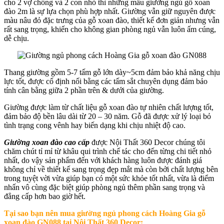
cho 2 vợ chồng và 2 con nhỏ thì những mẫu giường ngủ gỗ xoan
đào 2m là sự lựa chọn phù hợp nhất. Giường vẫn giữ nguyên được
màu nâu đỏ đặc trưng của gỗ xoan đào, thiết kế đơn giản nhưng vẫn
rất sang trọng, khiến cho không gian phòng ngủ vẫn luôn ấm cúng,
dễ chịu.
Thang giường gồm 5-7 tấm gỗ lớn dày~5cm đảm bảo khả năng chịu
lực tốt, được cố định nối bằng các tấm sắt chuyên dụng đảm bảo
tính cân bằng giữa 2 phần trên & dưới của giường.
Giường được làm từ chất liệu gỗ xoan đào tự nhiên chất lượng tốt,
đảm bảo độ bền lâu dài từ 20 – 30 năm. Gỗ đã được xử lý loại bỏ
tình trạng cong vênh hay biến dạng khi chịu nhiệt độ cao.
Giường xoan đào cao cấp
được Nội Thất 360 Decor chúng tôi
chăm chút tỉ mỉ từ khâu qui trình chế tác cho đến từng chi tiết nhỏ
nhất, do vậy sản phẩm đến với khách hàng luôn được đánh giá
không chỉ về thiết kế sang trọng đẹp mắt mà còn bởi chất lượng bên
trong tuyệt vời vừa giúp bạn có một sức khỏe tốt nhất, vừa là điểm
nhấn vô cùng đặc biệt giúp phòng ngủ thêm phần sang trọng và
đẳng cấp hơn bao giờ hết.
Tại sao bạn nên mua g
iường ngủ phong cách Hoàng Gia gỗ
xoan đào GN088 tại Nội Thất 360 Decor
: