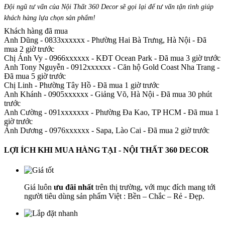
Đội ngũ tư vấn của Nội Thất 360 Decor sẽ gọi lại để tư vấn tận tình giúp
khách hàng lựa chọn sản phẩm
!
Khách hàng đã mua
Anh Dũng - 0833xxxxxx
-
Phường Hai Bà Trưng, Hà Nội - Đã
mua 2 giờ trước
Chị Ánh Vy - 0966xxxxxx
-
KĐT Ocean Park - Đã mua 3 giờ trước
Anh Tony Nguyễn - 0912xxxxxx
-
Căn hộ Gold Coast Nha Trang -
Đã mua 5 giờ trước
Chị Linh
-
Phường Tây Hồ - Đã mua 1 giờ trước
Anh Khánh - 0905xxxxxx
-
Giảng Võ, Hà Nội - Đã mua 30 phút
trước
Anh Cường - 091xxxxxxx
-
Phường Đa Kao, TP HCM - Đã mua 1
giờ trước
Ánh Dương - 0976xxxxxx
-
Sapa, Lào Cai - Đã mua 2 giờ trước
LỢI ÍCH KHI MUA HÀNG TẠI - NỘI THẤT 360 DECOR
Giá luôn
ưu đãi nhất
trên thị trường, với mục đích mang tới
người tiêu dùng sản phẩm Việt : Bền – Chắc – Rẻ - Đẹp.