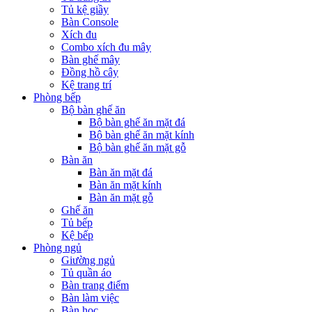
Tủ kệ giầy
Bàn Console
Xích đu
Combo xích đu mây
Bàn ghế mây
Đồng hồ cây
Kệ trang trí
Phòng bếp
Bộ bàn ghế ăn
Bộ bàn ghế ăn mặt đá
Bộ bàn ghế ăn mặt kính
Bộ bàn ghế ăn mặt gỗ
Bàn ăn
Bàn ăn mặt đá
Bàn ăn mặt kính
Bàn ăn mặt gỗ
Ghế ăn
Tủ bếp
Kệ bếp
Phòng ngủ
Giường ngủ
Tủ quần áo
Bàn trang điểm
Bàn làm việc
Bàn học