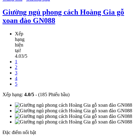
Giường ngủ phong cách Hoàng Gia gỗ
xoan đào GN088
Xếp
hạng
hiện
tại!
4.03/5
1
2
3
4
5
Xếp hạng:
4.0
/
5
-
(185 Phiếu bầu)
Đặc điểm nổi bật