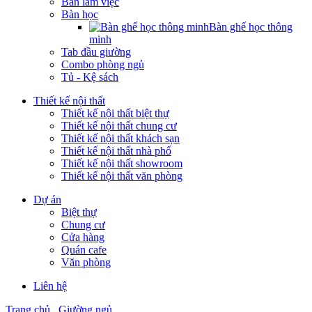
Bàn làm việc
Bàn học
Bàn ghế học thông
minh
Tab đầu giường
Combo phòng ngủ
Tủ - Kệ sách
Thiết kế nội thất
Thiết kế nội thất biệt thự
Thiết kế nội thất chung cư
Thiết kế nội thất khách sạn
Thiết kế nội thất nhà phố
Thiết kế nội thất showroom
Thiết kế nội thất văn phòng
Dự án
Biệt thự
Chung cư
Cửa hàng
Quán cafe
Văn phòng
Liên hệ
Trang chủ
Giường ngủ