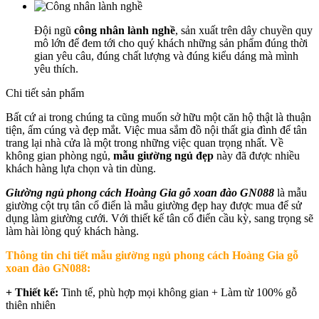
Đội ngũ
công nhân lành nghề
, sản xuất trên dây chuyền quy
mô lớn để đem tới cho quý khách những sản phẩm đúng thời
gian yêu câu, đúng chất lượng và đúng kiểu dáng mà mình
yêu thích.
Chi tiết sản phẩm
Bất cứ ai trong chúng ta cũng muốn sở hữu một căn hộ thật là thuận
tiện, ấm cúng và đẹp mắt. Việc mua sắm đồ nội thất gia đình để tân
trang lại nhà cửa là một trong những việc quan trọng nhất. Về
không gian phòng ngủ,
mẫu giường ngủ đẹp
này đã được nhiều
khách hàng lựa chọn và tin dùng.
Giường ngủ phong cách Hoàng Gia gỗ xoan đào GN088
là mẫu
giường cột trụ tân cổ điển là mẫu giường đẹp hay được mua để sử
dụng làm giường cưới. Với thiết kế tân cổ điển cầu kỳ, sang trọng sẽ
làm hài lòng quý khách hàng.
Thông tin chi tiết mẫu
giường ngủ phong cách Hoàng Gia gỗ
xoan đào GN088
:
+ Thiết kế:
Tinh tế, phù hợp mọi không gian + Làm từ 100% gỗ
thiên nhiên