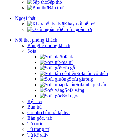
Sập thờ
Bàn thờ
Ngoại thất
Khay nổi bể bơi
Ô dù ngoài trời
Nội thất phòng khách
Bàn ghế phòng khách
Sofa
Sofa da
Sofa nỉ
Sofa gỗ
Sofa tân cổ điển
Sofa giường
Sofa nhập khẩu
Sofa văng
Sofa góc
Kệ Tivi
Bàn trà
Combo bàn trà kệ tivi
Bàn góc, tab
Tủ rượu
Tủ trang trí
Tủ kệ giầy