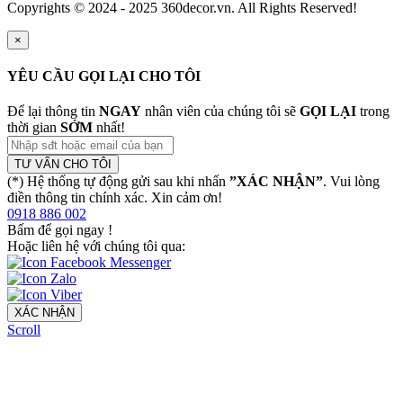
Copyrights © 2024 - 2025 360decor.vn. All Rights Reserved!
×
YÊU CẦU GỌI LẠI CHO TÔI
Để lại thông tin
NGAY
nhân viên của chúng tôi sẽ
GỌI LẠI
trong
thời gian
SỚM
nhất!
TƯ VẤN CHO TÔI
(*) Hệ thống tự động gửi sau khi nhấn
”XÁC NHẬN”
. Vui lòng
điền thông tin chính xác. Xin cảm ơn!
0918 886 002
Bấm để gọi ngay
!
Hoặc liên hệ với chúng tôi qua:
XÁC NHẬN
Scroll