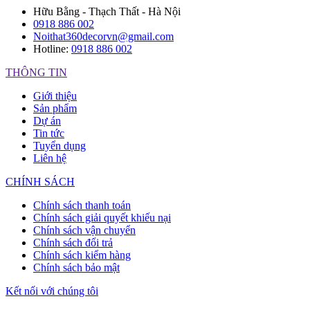
Hữu Bằng - Thạch Thất - Hà Nội
0918 886 002
Noithat360decorvn@gmail.com
Hotline:
0918 886 002
THÔNG TIN
Giới thiệu
Sản phẩm
Dự án
Tin tức
Tuyển dụng
Liên hệ
CHÍNH SÁCH
Chính sách thanh toán
Chính sách giải quyết khiếu nại
Chính sách vận chuyển
Chính sách đổi trả
Chính sách kiểm hàng
Chính sách bảo mật
Kết nối với chúng tôi