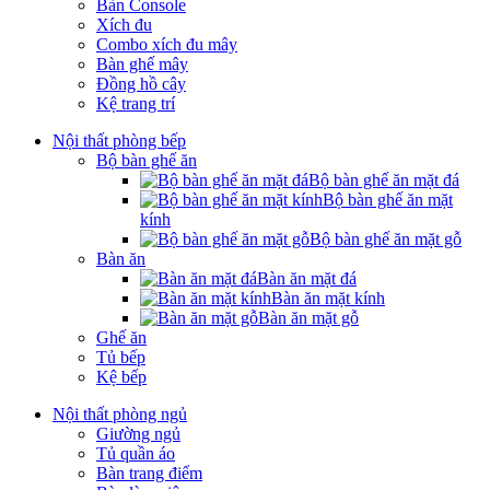
Bàn Console
Xích đu
Combo xích đu mây
Bàn ghế mây
Đồng hồ cây
Kệ trang trí
Nội thất phòng bếp
Bộ bàn ghế ăn
Bộ bàn ghế ăn mặt đá
Bộ bàn ghế ăn mặt
kính
Bộ bàn ghế ăn mặt gỗ
Bàn ăn
Bàn ăn mặt đá
Bàn ăn mặt kính
Bàn ăn mặt gỗ
Ghế ăn
Tủ bếp
Kệ bếp
Nội thất phòng ngủ
Giường ngủ
Tủ quần áo
Bàn trang điểm