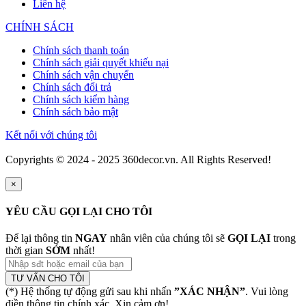
Liên hệ
CHÍNH SÁCH
Chính sách thanh toán
Chính sách giải quyết khiếu nại
Chính sách vận chuyển
Chính sách đổi trả
Chính sách kiểm hàng
Chính sách bảo mật
Kết nối với chúng tôi
Copyrights © 2024 - 2025 360decor.vn. All Rights Reserved!
×
YÊU CẦU GỌI LẠI CHO TÔI
Để lại thông tin
NGAY
nhân viên của chúng tôi sẽ
GỌI LẠI
trong
thời gian
SỚM
nhất!
TƯ VẤN CHO TÔI
(*) Hệ thống tự động gửi sau khi nhấn
”XÁC NHẬN”
. Vui lòng
điền thông tin chính xác. Xin cảm ơn!