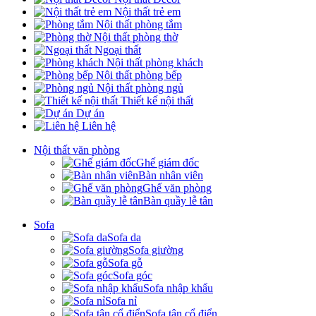
Nội thất trẻ em
Nội thất phòng tắm
Nội thất phòng thờ
Ngoại thất
Nội thất phòng khách
Nội thất phòng bếp
Nội thất phòng ngủ
Thiết kế nội thất
Dự án
Liên hệ
Nội thất văn phòng
Ghế giám đốc
Bàn nhân viên
Ghế văn phòng
Bàn quầy lễ tân
Sofa
Sofa da
Sofa giường
Sofa gỗ
Sofa góc
Sofa nhập khẩu
Sofa nỉ
Sofa tân cổ điển