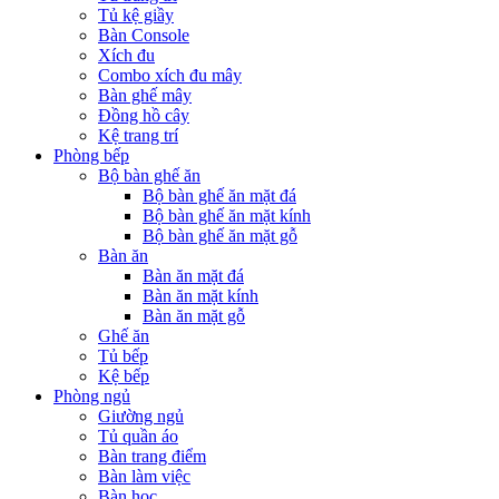
Tủ kệ giầy
Bàn Console
Xích đu
Combo xích đu mây
Bàn ghế mây
Đồng hồ cây
Kệ trang trí
Phòng bếp
Bộ bàn ghế ăn
Bộ bàn ghế ăn mặt đá
Bộ bàn ghế ăn mặt kính
Bộ bàn ghế ăn mặt gỗ
Bàn ăn
Bàn ăn mặt đá
Bàn ăn mặt kính
Bàn ăn mặt gỗ
Ghế ăn
Tủ bếp
Kệ bếp
Phòng ngủ
Giường ngủ
Tủ quần áo
Bàn trang điểm
Bàn làm việc
Bàn học