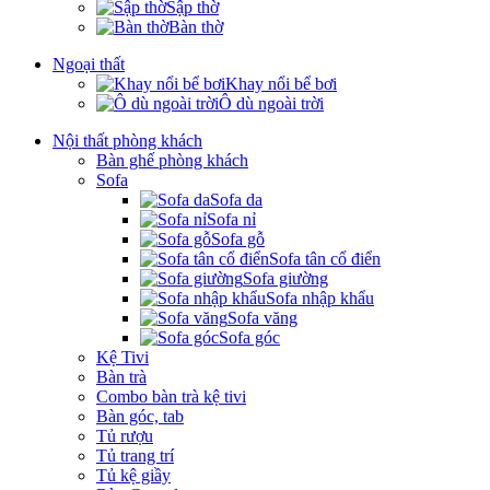
Sập thờ
Bàn thờ
Ngoại thất
Khay nổi bể bơi
Ô dù ngoài trời
Nội thất phòng khách
Bàn ghế phòng khách
Sofa
Sofa da
Sofa nỉ
Sofa gỗ
Sofa tân cổ điển
Sofa giường
Sofa nhập khẩu
Sofa văng
Sofa góc
Kệ Tivi
Bàn trà
Combo bàn trà kệ tivi
Bàn góc, tab
Tủ rượu
Tủ trang trí
Tủ kệ giầy