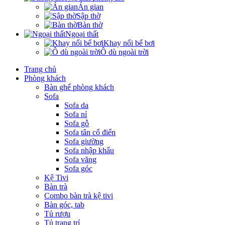
Án gian
Sập thờ
Bàn thờ
Ngoại thất
Khay nổi bể bơi
Ô dù ngoài trời
Trang chủ
Phòng khách
Bàn ghế phòng khách
Sofa
Sofa da
Sofa nỉ
Sofa gỗ
Sofa tân cổ điển
Sofa giường
Sofa nhập khẩu
Sofa văng
Sofa góc
Kệ Tivi
Bàn trà
Combo bàn trà kệ tivi
Bàn góc, tab
Tủ rượu
Tủ trang trí