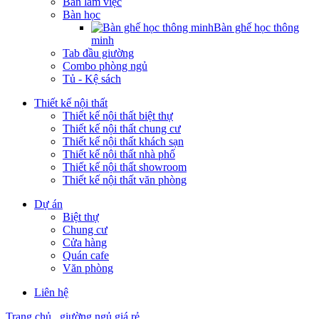
Bàn làm việc
Bàn học
Bàn ghế học thông
minh
Tab đầu giường
Combo phòng ngủ
Tủ - Kệ sách
Thiết kế nội thất
Thiết kế nội thất biệt thự
Thiết kế nội thất chung cư
Thiết kế nội thất khách sạn
Thiết kế nội thất nhà phố
Thiết kế nội thất showroom
Thiết kế nội thất văn phòng
Dự án
Biệt thự
Chung cư
Cửa hàng
Quán cafe
Văn phòng
Liên hệ
Trang chủ
giường ngủ giá rẻ