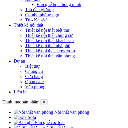
Bàn ghế học thông minh
Tab đầu giường
Combo phòng ngủ
Tủ - Kệ sách
Thiết kế nội thất
Thiết kế nội thất biệt thự
Thiết kế nội thất chung cư
Thiết kế nội thất khách sạn
Thiết kế nội thất nhà phố
Thiết kế nội thất showroom
Thiết kế nội thất văn phòng
Dự án
Biệt thự
Chung cư
Cửa hàng
Quán cafe
Văn phòng
Liên hệ
Danh mục sản phẩm
×
Nội thất văn phòng
Sofa
Bàn ghế các loại
Nội thất Decor