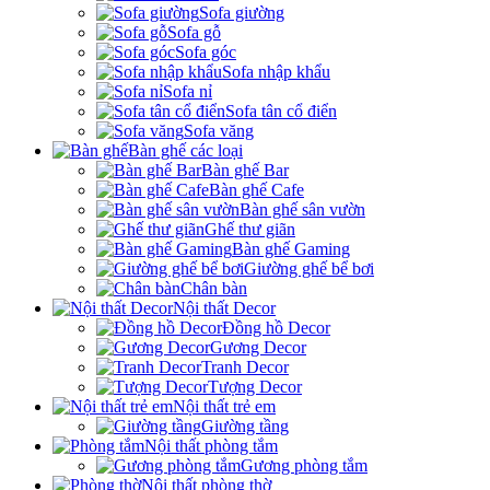
Sofa giường
Sofa gỗ
Sofa góc
Sofa nhập khẩu
Sofa nỉ
Sofa tân cổ điển
Sofa văng
Bàn ghế các loại
Bàn ghế Bar
Bàn ghế Cafe
Bàn ghế sân vườn
Ghế thư giãn
Bàn ghế Gaming
Giường ghế bể bơi
Chân bàn
Nội thất Decor
Đồng hồ Decor
Gương Decor
Tranh Decor
Tượng Decor
Nội thất trẻ em
Giường tầng
Nội thất phòng tắm
Gương phòng tắm
Nội thất phòng thờ