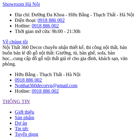
Showroom Hà Nội
Địa chỉ
: Đường Đa Khoa - Hữu Bằng - Thạch Thất - Hà Nội
Điện thoại
:
0918 886 002
Hotline
:
0918 886 002
Thời gian mở cửa
: 9h:00 - 21:30h
Về chúng tôi
Nội Thất 360 Decor chuyên nhận thiết kế, thi công nội thất, bán
buôn bán lẻ đồ gỗ nội thất: Giường, tủ, bàn ghế, sofa, bàn
học...cung cấp đồ gỗ nội thất giá rẻ cho gia đình, khách sạn, văn
phòng.
Hữu Bằng - Thạch Thất - Hà Nội
0918 886 002
Noithat360decorvn@gmail.com
Hotline:
0918 886 002
THÔNG TIN
Giới thiệu
Sản phẩm
Dự án
Tin tức
Tuyển dụng