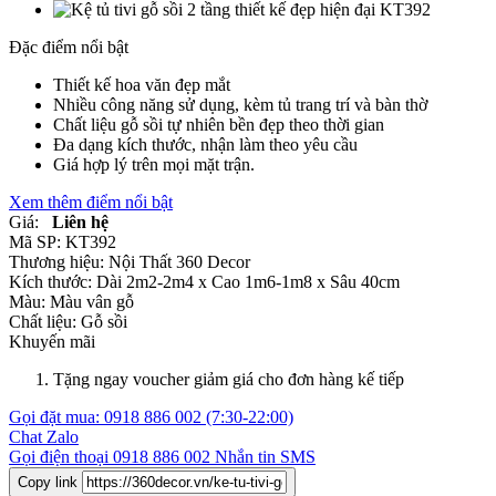
Đặc điểm nổi bật
Thiết kế hoa văn đẹp mắt
Nhiều công năng sử dụng, kèm tủ trang trí và bàn thờ
Chất liệu gỗ sồi tự nhiên bền đẹp theo thời gian
Đa dạng kích thước, nhận làm theo yêu cầu
Giá hợp lý trên mọi mặt trận.
Xem thêm điểm nổi bật
Giá:
Liên hệ
Mã SP:
KT392
Thương hiệu:
Nội Thất 360 Decor
Kích thước:
Dài 2m2-2m4 x Cao 1m6-1m8 x Sâu 40cm
Màu:
Màu vân gỗ
Chất liệu:
Gỗ sồi
Khuyến mãi
Tặng ngay voucher giảm giá cho đơn hàng kế tiếp
Gọi đặt mua:
0918 886 002
(7:30-22:00)
Chat Zalo
Gọi điện thoại
0918 886 002
Nhắn tin SMS
Copy link