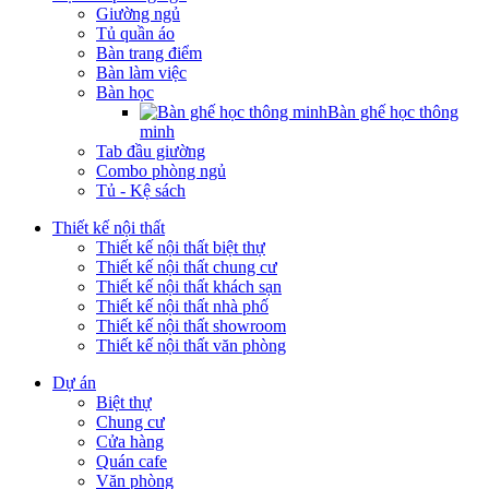
Giường ngủ
Tủ quần áo
Bàn trang điểm
Bàn làm việc
Bàn học
Bàn ghế học thông
minh
Tab đầu giường
Combo phòng ngủ
Tủ - Kệ sách
Thiết kế nội thất
Thiết kế nội thất biệt thự
Thiết kế nội thất chung cư
Thiết kế nội thất khách sạn
Thiết kế nội thất nhà phố
Thiết kế nội thất showroom
Thiết kế nội thất văn phòng
Dự án
Biệt thự
Chung cư
Cửa hàng
Quán cafe
Văn phòng