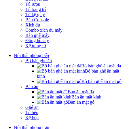
Tủ rượu
Tủ trang trí
Tủ kệ giầy
Bàn Console
Xích đu
Combo xích đu mây
Bàn ghế mây
Đồng hồ cây
Kệ trang trí
Nội thất phòng bếp
Bộ bàn ghế ăn
Bộ bàn ghế ăn mặt đá
Bộ bàn ghế ăn mặt
kính
Bộ bàn ghế ăn mặt gỗ
Bàn ăn
Bàn ăn mặt đá
Bàn ăn mặt kính
Bàn ăn mặt gỗ
Ghế ăn
Tủ bếp
Kệ bếp
Nội thất phòng ngủ