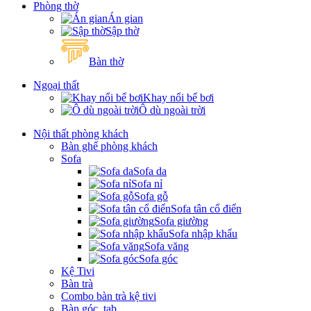
Phòng thờ
Án gian
Sập thờ
Bàn thờ
Ngoại thất
Khay nổi bể bơi
Ô dù ngoài trời
Nội thất phòng khách
Bàn ghế phòng khách
Sofa
Sofa da
Sofa nỉ
Sofa gỗ
Sofa tân cổ điển
Sofa giường
Sofa nhập khẩu
Sofa văng
Sofa góc
Kệ Tivi
Bàn trà
Combo bàn trà kệ tivi
Bàn góc, tab