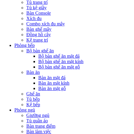
Tủ trang trí
Tủ kệ giầy
Bàn Console
Xích đu
Combo xích đu mây
Bàn ghế mây
Đồng hồ cây
Kệ trang trí
Phòng bếp
Bộ bàn ghế ăn
Bộ bàn ghế ăn mặt đá
Bộ bàn ghế ăn mặt kính
Bộ bàn ghế ăn mặt gỗ
Bàn ăn
Bàn ăn mặt đá
Bàn ăn mặt kính
Bàn ăn mặt gỗ
Ghế ăn
Tủ bếp
Kệ bếp
Phòng ngủ
Giường ngủ
Tủ quần áo
Bàn trang điểm
Bàn làm việc