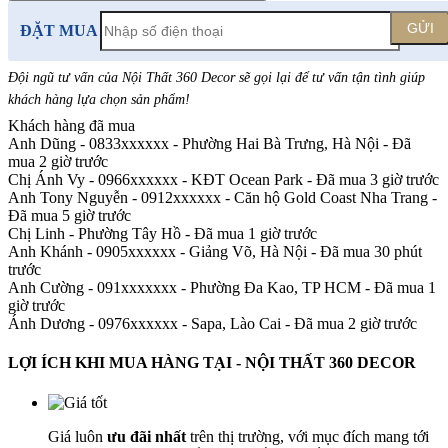
GỬI
ĐẶT MUA
Đội ngũ tư vấn của Nội Thất 360 Decor sẽ gọi lại để tư vấn tận tình giúp
khách hàng lựa chọn sản phẩm
!
Khách hàng đã mua
Anh Dũng - 0833xxxxxx
-
Phường Hai Bà Trưng, Hà Nội - Đã
mua 2 giờ trước
Chị Ánh Vy - 0966xxxxxx
-
KĐT Ocean Park - Đã mua 3 giờ trước
Anh Tony Nguyễn - 0912xxxxxx
-
Căn hộ Gold Coast Nha Trang -
Đã mua 5 giờ trước
Chị Linh
-
Phường Tây Hồ - Đã mua 1 giờ trước
Anh Khánh - 0905xxxxxx
-
Giảng Võ, Hà Nội - Đã mua 30 phút
trước
Anh Cường - 091xxxxxxx
-
Phường Đa Kao, TP HCM - Đã mua 1
giờ trước
Ánh Dương - 0976xxxxxx
-
Sapa, Lào Cai - Đã mua 2 giờ trước
LỢI ÍCH KHI MUA HÀNG TẠI - NỘI THẤT 360 DECOR
Giá luôn
ưu đãi nhất
trên thị trường, với mục đích mang tới