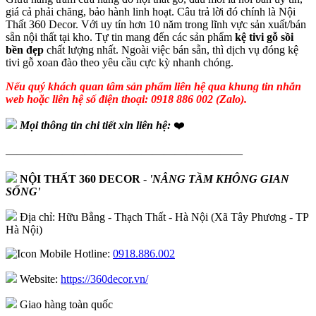
giá cả phải chăng, bảo hành linh hoạt. Câu trả lời đó chính là Nội
Thất 360 Decor. Với uy tín hơn 10 năm trong lĩnh vực sản xuất/bán
sẵn nội thất tại kho. Tự tin mang đến các sản phẩm
kệ tivi gỗ sồi
bền đẹp
chất lượng nhất. Ngoài việc bán sẵn, thì dịch vụ đóng kệ
tivi gỗ xoan đào theo yêu cầu cực kỳ nhanh chóng.
Nếu quý khách quan tâm sản phẩm liên hệ qua khung tin nhắn
web hoặc liên hệ số điện thoại: 0918 886 002 (Zalo).
Mọi thông tin chi tiết xin liên hệ:
❤️
—————————————————————
NỘI THẤT 360 DECOR
-
'NÂNG TẦM KHÔNG GIAN
SỐNG'
Địa chỉ: Hữu Bằng - Thạch Thất - Hà Nội (Xã Tây Phương - TP
Hà Nội)
Hotline:
0918.886.002
Website:
https://360decor.vn/
Giao hàng toàn quốc