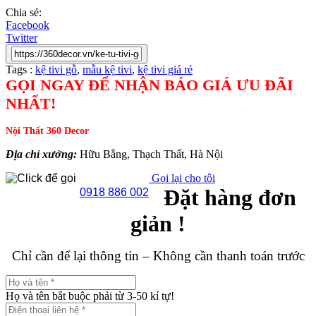
Chia sẻ:
Facebook
Twitter
Tags :
kệ tivi gỗ
,
mẫu kệ tivi
,
kệ tivi giá rẻ
GỌI NGAY ĐỂ NHẬN BÁO GIÁ ƯU ĐÃI
NHẤT!
Nội Thất 360 Decor
Địa chỉ xưởng:
Hữu Bằng, Thạch Thất, Hà Nội
Gọi lại cho tôi
Đặt hàng đơn
0918 886 002
giản !
Chỉ cần để lại thông tin – Không cần thanh toán trước
Họ và tên bắt buộc phải từ 3-50 kí tự!