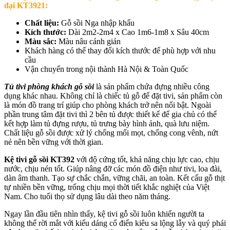
đại KT3921
:
Chất liệu:
Gỗ sồi Nga nhập khẩu
Kích thước:
Dài 2m2-2m4 x Cao 1m6-1m8 x Sâu 40cm
Màu sắc:
Màu nâu cánh gián
Khách hàng có thể thay đổi kích thước để phù hợp với nhu
cầu
Vận chuyển trong nội thành Hà Nội & Toàn Quốc
Tủ tivi phòng khách gỗ sồi
là sản phẩm chứa đựng nhiều công
dụng khác nhau. Không chỉ là chiếc tủ gỗ để đặt tivi, sản phẩm còn
là món đồ trang trí giúp cho phòng khách trở nên nổi bật. Ngoài
phần trung tâm đặt tivi thì 2 bên tủ được thiết kế để gia chủ có thể
kết hợp làm tủ đựng rượu, tủ trưng bày hình ảnh, quà lưu niệm.
Chất liệu gỗ sồi được xử lý chống mối mọt, chống cong vênh, nứt
nẻ nên bền vững với thời gian.
Kệ tivi gỗ sồi KT392
với độ cứng tốt, khả năng chịu lực cao, chịu
nước, chịu nén tốt. Giúp nâng đỡ các món đồ điện như tivi, loa đài,
dàn âm thanh. Tạo sự chắc chắn, vững chãi, an toàn. Kết cấu gỗ thịt
tự nhiền bền vững, trống chịu mọi thời tiết khắc nghiệt của Việt
Nam. Cho tuổi thọ sử dụng lâu dài theo năm tháng.
Ngay lần đầu tiên nhìn thấy, kệ tivi gỗ sồi luôn khiến người ta
không thể rời mắt với kiểu dáng cổ điển kiêu sa lộng lẫy và quý phái