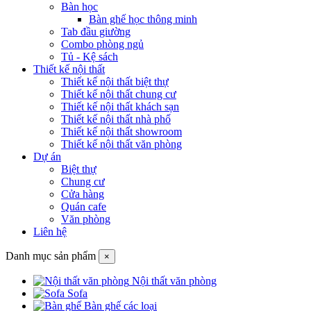
Bàn học
Bàn ghế học thông minh
Tab đầu giường
Combo phòng ngủ
Tủ - Kệ sách
Thiết kế nội thất
Thiết kế nội thất biệt thự
Thiết kế nội thất chung cư
Thiết kế nội thất khách sạn
Thiết kế nội thất nhà phố
Thiết kế nội thất showroom
Thiết kế nội thất văn phòng
Dự án
Biệt thự
Chung cư
Cửa hàng
Quán cafe
Văn phòng
Liên hệ
Danh mục sản phẩm
×
Nội thất văn phòng
Sofa
Bàn ghế các loại