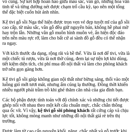
vô cùng. Sự kết hợp hoàn hảo giữa màu sắc, vân gỗ, những hoa văn
tinh tế và từng đường nét được chạm trổ cầu kỳ, tạo nên một tổng
thể đặc biệt cuốn hút ánh nhìn.
Kệ tivi gỗ sồi Nga thể hiện được trọn vẹn vẻ đẹp tuyệt mĩ của gỗ sồi
cao cấp, từ màu sắc, vân gỗ đều giữ nguyên bản, không hề phai mờ
hay trộn lẫn. Những vân gỗ muôn hình muôn vẻ, ẩn hiện độc đáo
trên nền màu rực rỡ, làm cho bất cứ ai sành đồ gỗ đều có thể nhận
ra ngay.
Với kích thước đa dạng, rộng rãi và bề thế. Vừa là nơi để tivi, vừa là
một chiếc tủ rượu, vừa là nơi thờ cúng, đem lại sự tiện lợi khi dùng,
tiết kiệm diện tích, chi phí mua đồ nội thất và làm cho phòng khách
trở nên gọn gàng hơn.
Kệ tivi gỗ sồi giúp không gian nội thất như bừng sáng, thổi vào một
luồng gió mới tươi mát, nhưng ấm cúng lạ thường. Đồng thời khiến
nhiều người phải trầm trồ khi ghé thăm căn nhà của gia đình bạn.
Các bộ phận được tính toán với độ chính xác và những chi tiết được
ghép nối với nhau theo một kết cấu chuẩn mực, chắc chắn thông
qua ốc vít. Vì vậy,
kệ tivi gỗ sồi phòng khách
rất cứng cáp và chịu
lực tốt, không mỏng manh như những đồ nội thất giá rẻ trên thị
trường.
Được làm từ cao cấp nguyên khối, nặng, chắc nhất và gỗ trước khi