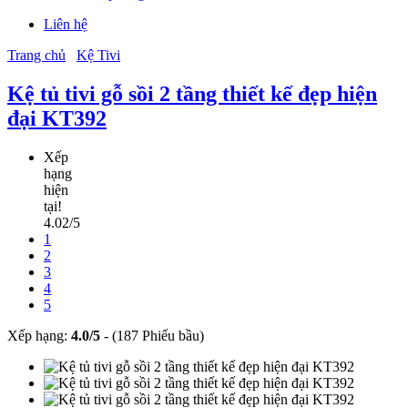
Liên hệ
Trang chủ
Kệ Tivi
Kệ tủ tivi gỗ sồi 2 tầng thiết kế đẹp hiện
đại KT392
Xếp
hạng
hiện
tại!
4.02/5
1
2
3
4
5
Xếp hạng:
4.0
/
5
-
(187 Phiếu bầu)