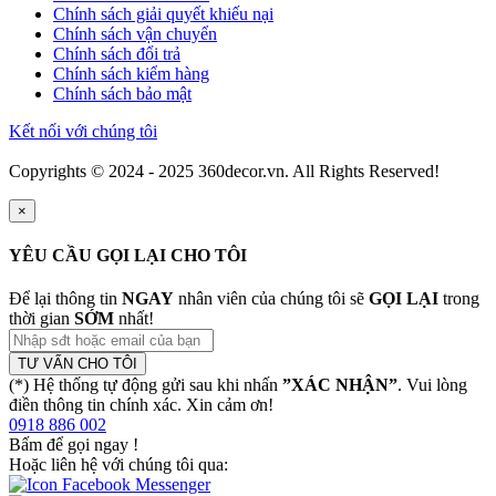
Chính sách giải quyết khiếu nại
Chính sách vận chuyển
Chính sách đổi trả
Chính sách kiểm hàng
Chính sách bảo mật
Kết nối với chúng tôi
Copyrights © 2024 - 2025 360decor.vn. All Rights Reserved!
×
YÊU CẦU GỌI LẠI CHO TÔI
Để lại thông tin
NGAY
nhân viên của chúng tôi sẽ
GỌI LẠI
trong
thời gian
SỚM
nhất!
TƯ VẤN CHO TÔI
(*) Hệ thống tự động gửi sau khi nhấn
”XÁC NHẬN”
. Vui lòng
điền thông tin chính xác. Xin cảm ơn!
0918 886 002
Bấm để gọi ngay
!
Hoặc liên hệ với chúng tôi qua: