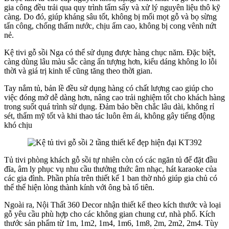
gia công đều trải qua quy trình tẩm sấy và xử lý nguyên liệu thô kỹ
càng. Do đó, giúp kháng sâu tốt, không bị mối mọt gỗ và bọ sừng
tấn công, chống thấm nước, chịu ẩm cao, không bị cong vênh nứt
nẻ.
Kệ tivi gỗ sồi Nga có thể sử dụng được hàng chục năm. Đặc biệt,
càng dùng lâu màu sắc càng ấn tượng hơn, kiểu dáng không lo lỗi
thời và giá trị kinh tế cũng tăng theo thời gian.
Tay nắm tủ, bản lề đều sử dụng hàng có chất lượng cao giúp cho
việc đóng mở dễ dàng hơn, nâng cao trải nghiệm tốt cho khách hàng
trong suốt quá trình sử dụng. Đảm bảo bền chắc lâu dài, không rỉ
sét, thẩm mỹ tốt và khi thao tác luôn êm ái, không gây tiếng động
khó chịu
Tủ tivi phòng khách gỗ sồi tự nhiên còn có các ngăn tủ để đặt đầu
đĩa, âm ly phục vụ nhu cầu thưởng thức âm nhạc, hát karaoke của
các gia đình. Phần phía trên thiết kế 1 ban thờ nhỏ giúp gia chủ có
thể thể hiện lòng thành kính với ông bà tổ tiên.
Ngoài ra, Nội Thất 360 Decor nhận thiết kế theo kích thước và loại
gỗ yêu cầu phù hợp cho các không gian chung cư, nhà phố. Kích
thước sản phẩm từ 1m, 1m2, 1m4, 1m6, 1m8, 2m, 2m2, 2m4. Tùy