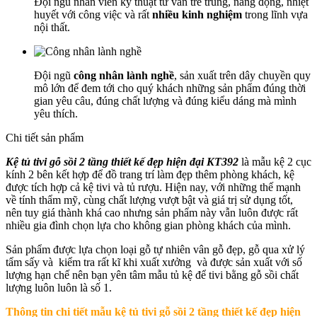
Đội ngũ nhân viên kỹ thuật tư vấn trẻ trung, năng động, nhiệt
huyết với công việc và rất
nhiều kinh nghiệm
trong lĩnh vựa
nội thất.
Đội ngũ
công nhân lành nghề
, sản xuất trên dây chuyền quy
mô lớn để đem tới cho quý khách những sản phẩm đúng thời
gian yêu câu, đúng chất lượng và đúng kiểu dáng mà mình
yêu thích.
Chi tiết sản phẩm
Kệ tủ tivi gỗ sồi 2 tầng thiết kế đẹp hiện đại KT392
là mẫu kệ 2 cục
kính 2 bên kết hợp để đồ trang trí làm đẹp thêm phòng khách, kệ
được tích hợp cả kệ tivi và tủ rượu. Hiện nay, với những thế mạnh
về tính thẩm mỹ, cùng chất lượng vượt bật và giá trị sử dụng tốt,
nên tuy giá thành khá cao nhưng sản phẩm này vẫn luôn được rất
nhiều gia đình chọn lựa cho không gian phòng khách của mình.
Sản phẩm được lựa chọn loại gỗ tự nhiên vân gỗ đẹp, gỗ qua xử lý
tẩm sấy và kiểm tra rất kĩ khi xuất xưởng và được sản xuất với số
lượng hạn chế nên bạn yên tâm mẫu tủ kệ để tivi bằng gỗ sồi chất
lượng luôn luôn là số 1.
Thông tin chi tiết mẫu k
ệ tủ tivi gỗ sồi 2 tầng thiết kế đẹp hiện