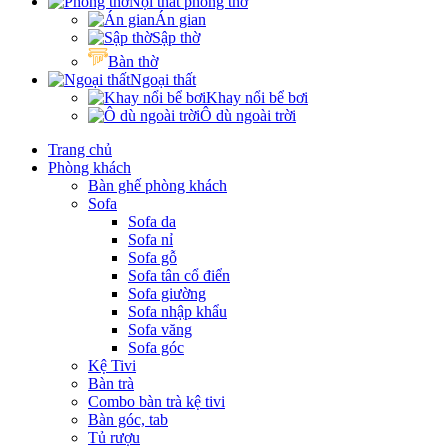
Nội thất phòng thờ
Án gian
Sập thờ
Bàn thờ
Ngoại thất
Khay nổi bể bơi
Ô dù ngoài trời
Trang chủ
Phòng khách
Bàn ghế phòng khách
Sofa
Sofa da
Sofa nỉ
Sofa gỗ
Sofa tân cổ điển
Sofa giường
Sofa nhập khẩu
Sofa văng
Sofa góc
Kệ Tivi
Bàn trà
Combo bàn trà kệ tivi
Bàn góc, tab
Tủ rượu