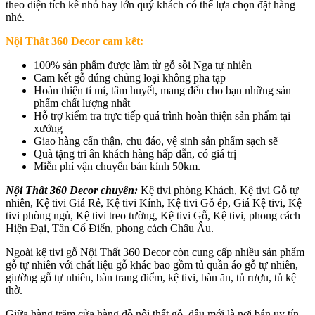
theo diện tích kê nhỏ hay lớn quý khách có thể lựa chọn đặt hàng
nhé.
Nội Thất 360 Decor cam kết:
100% sản phẩm được làm từ gỗ sồi Nga tự nhiên
Cam kết gỗ đúng chủng loại không pha tạp
Hoàn thiện tỉ mỉ, tâm huyết, mang đến cho bạn những sản
phẩm chất lượng nhất
Hỗ trợ kiểm tra trực tiếp quá trình hoàn thiện sản phẩm tại
xưởng
Giao hàng cẩn thận, chu đáo, vệ sinh sản phẩm sạch sẽ
Quà tặng tri ân khách hàng hấp dẫn, có giá trị
Miễn phí vận chuyển bán kính 50km.
Nội Thất 360 Decor chuyên:
Kệ tivi phòng Khách, Kệ tivi Gỗ tự
nhiên, Kệ tivi Giá Rẻ, Kệ tivi Kính, Kệ tivi Gỗ ép, Giá Kệ tivi, Kệ
tivi phòng ngủ, Kệ tivi treo tường, Kệ tivi Gỗ, Kệ tivi, phong cách
Hiện Đại, Tân Cổ Điển, phong cách Châu Âu.
Ngoài kệ tivi gỗ Nội Thất 360 Decor còn cung cấp nhiều sản phẩm
gỗ tự nhiên với chất liệu gỗ khác bao gồm tủ quần áo gỗ tự nhiên,
giường gỗ tự nhiên, bàn trang điểm, kệ tivi, bàn ăn, tủ rượu, tủ kệ
thờ.
Giữa hàng trăm cửa hàng đồ nội thất gỗ, đâu mới là nơi bán uy tín,