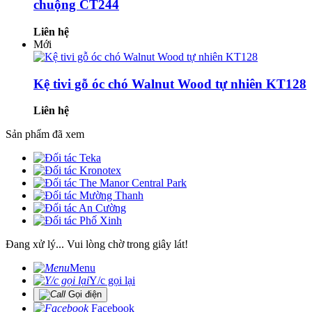
chuộng CT244
Liên hệ
Mới
Kệ tivi gỗ óc chó Walnut Wood tự nhiên KT128
Liên hệ
Sản phẩm đã xem
Đang xử lý... Vui lòng chờ trong giây lát!
Menu
Y/c gọi lại
Gọi điện
Facebook