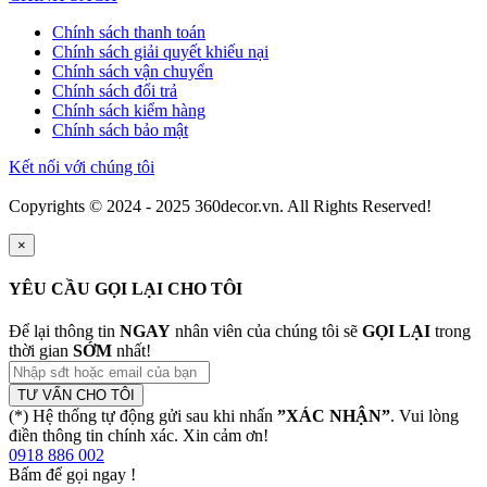
Chính sách thanh toán
Chính sách giải quyết khiếu nại
Chính sách vận chuyển
Chính sách đổi trả
Chính sách kiểm hàng
Chính sách bảo mật
Kết nối với chúng tôi
Copyrights © 2024 - 2025 360decor.vn. All Rights Reserved!
×
YÊU CẦU GỌI LẠI CHO TÔI
Để lại thông tin
NGAY
nhân viên của chúng tôi sẽ
GỌI LẠI
trong
thời gian
SỚM
nhất!
TƯ VẤN CHO TÔI
(*) Hệ thống tự động gửi sau khi nhấn
”XÁC NHẬN”
. Vui lòng
điền thông tin chính xác. Xin cảm ơn!
0918 886 002
Bấm để gọi ngay
!