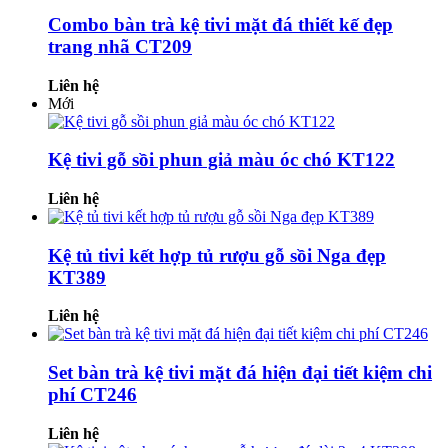
Combo bàn trà kệ tivi mặt đá thiết kế đẹp
trang nhã CT209
Liên hệ
Mới
Kệ tivi gỗ sồi phun giả màu óc chó KT122
Liên hệ
Kệ tủ tivi kết hợp tủ rượu gỗ sồi Nga đẹp
KT389
Liên hệ
Set bàn trà kệ tivi mặt đá hiện đại tiết kiệm chi
phí CT246
Liên hệ