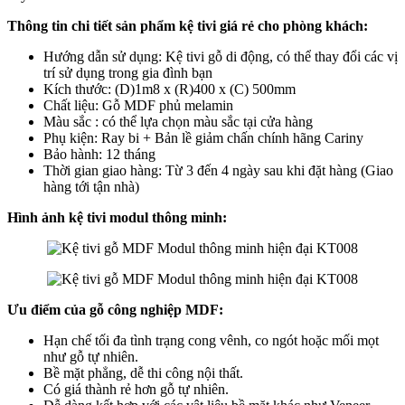
Thông tin chi tiết sản phẩm kệ tivi giá rẻ cho phòng khách:
Hướng dẫn sử dụng: Kệ tivi gỗ di động, có thể thay đổi các vị
trí sử dụng trong gia đình bạn
Kích thước: (D)1m8 x (R)400 x (C) 500mm
Chất liệu: Gỗ MDF phủ melamin
Màu sắc : có thể lựa chọn màu sắc tại cửa hàng
Phụ kiện: Ray bi + Bản lề giảm chấn chính hãng Cariny
Bảo hành: 12 tháng
Thời gian giao hàng: Từ 3 đến 4 ngày sau khi đặt hàng (Giao
hàng tới tận nhà)
Hình ảnh kệ tivi modul thông minh:
Ưu điểm của gỗ công nghiệp MDF:
Hạn chế tối đa tình trạng cong vênh, co ngót hoặc mối mọt
như gỗ tự nhiên.
Bề mặt phẳng, dễ thi công nội thất.
Có giá thành rẻ hơn gỗ tự nhiên.