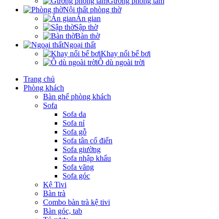
Gương phòng tắm
Nội thất phòng thờ
Án gian
Sập thờ
Bàn thờ
Ngoại thất
Khay nổi bể bơi
Ô dù ngoài trời
Trang chủ
Phòng khách
Bàn ghế phòng khách
Sofa
Sofa da
Sofa nỉ
Sofa gỗ
Sofa tân cổ điển
Sofa giường
Sofa nhập khẩu
Sofa văng
Sofa góc
Kệ Tivi
Bàn trà
Combo bàn trà kệ tivi
Bàn góc, tab