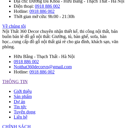
Địa chỉ
: Đường Đa Khoa - Hữu Bằng - Thạch Thất - Hà Nội
Điện thoại
:
0918 886 002
Hotline
:
0918 886 002
Thời gian mở cửa
: 9h:00 - 21:30h
Về chúng tôi
Nội Thất 360 Decor chuyên nhận thiết kế, thi công nội thất, bán
buôn bán lẻ đồ gỗ nội thất: Giường, tủ, bàn ghế, sofa, bàn
học...cung cấp đồ gỗ nội thất giá rẻ cho gia đình, khách sạn, văn
phòng.
Hữu Bằng - Thạch Thất - Hà Nội
0918 886 002
Noithat360decorvn@gmail.com
Hotline:
0918 886 002
THÔNG TIN
Giới thiệu
Sản phẩm
Dự án
Tin tức
Tuyển dụng
Liên hệ
CHÍNH SÁCH