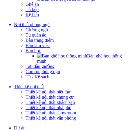
Ghế ăn
Tủ bếp
Kệ bếp
Nội thất phòng ngủ
Giường ngủ
Tủ quần áo
Bàn trang điểm
Bàn làm việc
Bàn học
Bàn ghế học thông
minh
Tab đầu giường
Combo phòng ngủ
Tủ - Kệ sách
Thiết kế nội thất
Thiết kế nội thất biệt thự
Thiết kế nội thất chung cư
Thiết kế nội thất khách sạn
Thiết kế nội thất nhà phố
Thiết kế nội thất showroom
Thiết kế nội thất văn phòng
Dự án