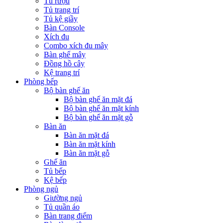
Tủ rượu
Tủ trang trí
Tủ kệ giầy
Bàn Console
Xích đu
Combo xích đu mây
Bàn ghế mây
Đồng hồ cây
Kệ trang trí
Phòng bếp
Bộ bàn ghế ăn
Bộ bàn ghế ăn mặt đá
Bộ bàn ghế ăn mặt kính
Bộ bàn ghế ăn mặt gỗ
Bàn ăn
Bàn ăn mặt đá
Bàn ăn mặt kính
Bàn ăn mặt gỗ
Ghế ăn
Tủ bếp
Kệ bếp
Phòng ngủ
Giường ngủ
Tủ quần áo
Bàn trang điểm