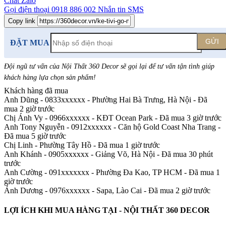
Chat Zalo
Gọi điện thoại
0918 886 002
Nhắn tin SMS
Copy link
GỬI
ĐẶT MUA
Đội ngũ tư vấn của Nội Thất 360 Decor sẽ gọi lại để tư vấn tận tình giúp
khách hàng lựa chọn sản phẩm
!
Khách hàng đã mua
Anh Dũng - 0833xxxxxx
-
Phường Hai Bà Trưng, Hà Nội - Đã
mua 2 giờ trước
Chị Ánh Vy - 0966xxxxxx
-
KĐT Ocean Park - Đã mua 3 giờ trước
Anh Tony Nguyễn - 0912xxxxxx
-
Căn hộ Gold Coast Nha Trang -
Đã mua 5 giờ trước
Chị Linh
-
Phường Tây Hồ - Đã mua 1 giờ trước
Anh Khánh - 0905xxxxxx
-
Giảng Võ, Hà Nội - Đã mua 30 phút
trước
Anh Cường - 091xxxxxxx
-
Phường Đa Kao, TP HCM - Đã mua 1
giờ trước
Ánh Dương - 0976xxxxxx
-
Sapa, Lào Cai - Đã mua 2 giờ trước
LỢI ÍCH KHI MUA HÀNG TẠI - NỘI THẤT 360 DECOR