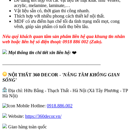
Dễ dàng kết hợp với các vật liệu bề mặt khác như Veneer,
acrylic, melamine, laminate,…
Vật liệu sẵn có, thời gian thi công nhanh.
Thích hợp với nhiều phong cách thiết kế nội thất.
MDF có ưu điểm hạn chế tối đa tình trạng mối mọt, cong
vênh, giúp sản phẩm có tuổi thọ bền lâu.
Nếu quý khách quan tâm sản phẩm liên hệ qua khung tin nhắn
web hoặc liên hệ số điện thoại: 0918 886 002 (Zalo).
Mọi thông tin chi tiết xin liên hệ:
❤️
—————————————————————
NỘI THẤT 360 DECOR
-
'NÂNG TẦM KHÔNG GIAN
SỐNG'
Địa chỉ: Hữu Bằng - Thạch Thất - Hà Nội (Xã Tây Phương - TP
Hà Nội)
Hotline:
0918.886.002
Website:
https://360decor.vn/
Giao hàng toàn quốc