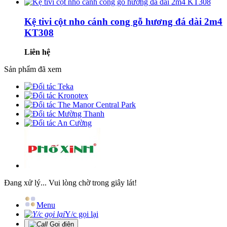
Kệ tivi cột nho cánh cong gỗ hương đá dài 2m4
KT308
Liên hệ
Sản phẩm đã xem
Đang xử lý... Vui lòng chờ trong giây lát!
Menu
Y/c gọi lại
Gọi điện