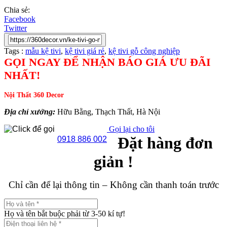
Chia sẻ:
Facebook
Twitter
Tags :
mẫu kệ tivi
,
kệ tivi giá rẻ
,
kệ tivi gỗ công nghiệp
GỌI NGAY ĐỂ NHẬN BÁO GIÁ ƯU ĐÃI
NHẤT!
Nội Thất 360 Decor
Địa chỉ xưởng:
Hữu Bằng, Thạch Thất, Hà Nội
Gọi lại cho tôi
Đặt hàng đơn
0918 886 002
giản !
Chỉ cần để lại thông tin – Không cần thanh toán trước
Họ và tên bắt buộc phải từ 3-50 kí tự!