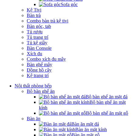
Sofa góc
Kệ Tivi
Bàn trà
Combo bàn trà kệ tivi
Bàn góc, tab
Tủ rượu
Tủ trang trí
Tủ kệ giầy
Bàn Console
Xích đu
Combo xích đu mây
Bàn ghế mây
Đồng hồ cây
Kệ trang trí
Nội thất phòng bếp
Bộ bàn ghế ăn
Bộ bàn ghế ăn mặt đá
Bộ bàn ghế ăn mặt
kính
Bộ bàn ghế ăn mặt gỗ
Bàn ăn
Bàn ăn mặt đá
Bàn ăn mặt kính
Bàn ăn mặt gỗ