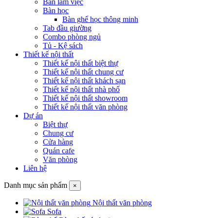
Bàn làm việc
Bàn học
Bàn ghế học thông minh
Tab đầu giường
Combo phòng ngủ
Tủ - Kệ sách
Thiết kế nội thất
Thiết kế nội thất biệt thự
Thiết kế nội thất chung cư
Thiết kế nội thất khách sạn
Thiết kế nội thất nhà phố
Thiết kế nội thất showroom
Thiết kế nội thất văn phòng
Dự án
Biệt thự
Chung cư
Cửa hàng
Quán cafe
Văn phòng
Liên hệ
Danh mục sản phẩm
×
Nội thất văn phòng
Sofa