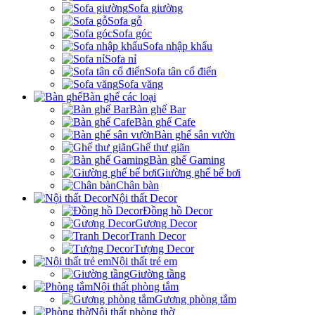
Sofa giường
Sofa gỗ
Sofa góc
Sofa nhập khẩu
Sofa nỉ
Sofa tân cổ điển
Sofa văng
Bàn ghế các loại
Bàn ghế Bar
Bàn ghế Cafe
Bàn ghế sân vườn
Ghế thư giãn
Bàn ghế Gaming
Giường ghế bể bơi
Chân bàn
Nội thất Decor
Đồng hồ Decor
Gương Decor
Tranh Decor
Tượng Decor
Nội thất trẻ em
Giường tầng
Nội thất phòng tắm
Gương phòng tắm
Nội thất phòng thờ