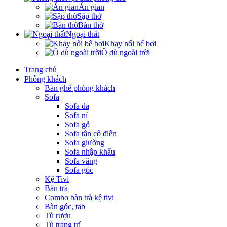
Án gian
Sập thờ
Bàn thờ
Ngoại thất
Khay nổi bể bơi
Ô dù ngoài trời
Trang chủ
Phòng khách
Bàn ghế phòng khách
Sofa
Sofa da
Sofa nỉ
Sofa gỗ
Sofa tân cổ điển
Sofa giường
Sofa nhập khẩu
Sofa văng
Sofa góc
Kệ Tivi
Bàn trà
Combo bàn trà kệ tivi
Bàn góc, tab
Tủ rượu
Tủ trang trí