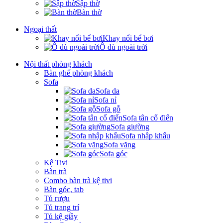
Sập thờ
Bàn thờ
Ngoại thất
Khay nổi bể bơi
Ô dù ngoài trời
Nội thất phòng khách
Bàn ghế phòng khách
Sofa
Sofa da
Sofa nỉ
Sofa gỗ
Sofa tân cổ điển
Sofa giường
Sofa nhập khẩu
Sofa văng
Sofa góc
Kệ Tivi
Bàn trà
Combo bàn trà kệ tivi
Bàn góc, tab
Tủ rượu
Tủ trang trí
Tủ kệ giầy