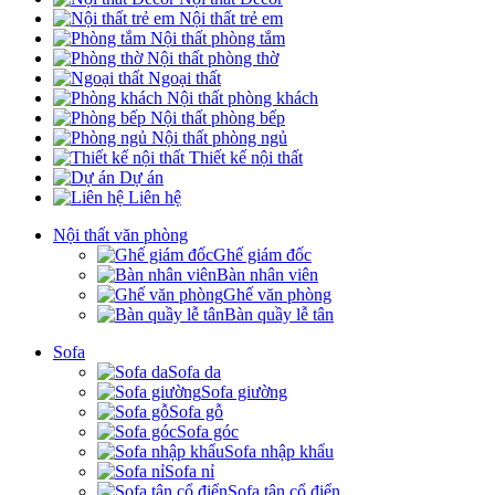
Nội thất trẻ em
Nội thất phòng tắm
Nội thất phòng thờ
Ngoại thất
Nội thất phòng khách
Nội thất phòng bếp
Nội thất phòng ngủ
Thiết kế nội thất
Dự án
Liên hệ
Nội thất văn phòng
Ghế giám đốc
Bàn nhân viên
Ghế văn phòng
Bàn quầy lễ tân
Sofa
Sofa da
Sofa giường
Sofa gỗ
Sofa góc
Sofa nhập khẩu
Sofa nỉ
Sofa tân cổ điển