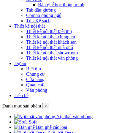
Bàn ghế học thông minh
Tab đầu giường
Combo phòng ngủ
Tủ - Kệ sách
Thiết kế nội thất
Thiết kế nội thất biệt thự
Thiết kế nội thất chung cư
Thiết kế nội thất khách sạn
Thiết kế nội thất nhà phố
Thiết kế nội thất showroom
Thiết kế nội thất văn phòng
Dự án
Biệt thự
Chung cư
Cửa hàng
Quán cafe
Văn phòng
Liên hệ
Danh mục sản phẩm
×
Nội thất văn phòng
Sofa
Bàn ghế các loại
Nội thất Decor