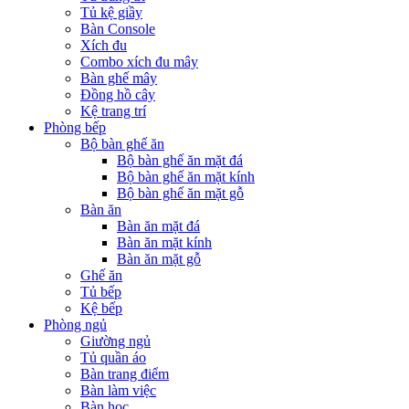
Tủ kệ giầy
Bàn Console
Xích đu
Combo xích đu mây
Bàn ghế mây
Đồng hồ cây
Kệ trang trí
Phòng bếp
Bộ bàn ghế ăn
Bộ bàn ghế ăn mặt đá
Bộ bàn ghế ăn mặt kính
Bộ bàn ghế ăn mặt gỗ
Bàn ăn
Bàn ăn mặt đá
Bàn ăn mặt kính
Bàn ăn mặt gỗ
Ghế ăn
Tủ bếp
Kệ bếp
Phòng ngủ
Giường ngủ
Tủ quần áo
Bàn trang điểm
Bàn làm việc
Bàn học