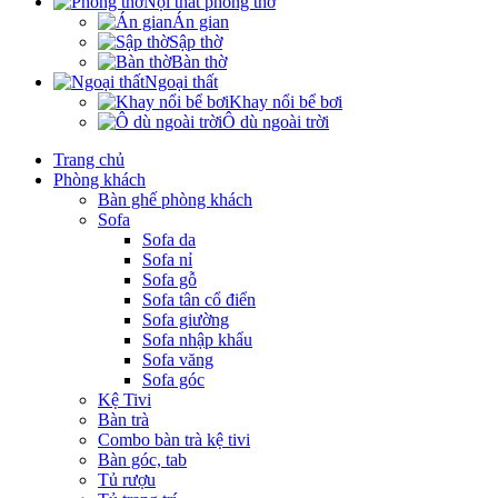
Nội thất phòng thờ
Án gian
Sập thờ
Bàn thờ
Ngoại thất
Khay nổi bể bơi
Ô dù ngoài trời
Trang chủ
Phòng khách
Bàn ghế phòng khách
Sofa
Sofa da
Sofa nỉ
Sofa gỗ
Sofa tân cổ điển
Sofa giường
Sofa nhập khẩu
Sofa văng
Sofa góc
Kệ Tivi
Bàn trà
Combo bàn trà kệ tivi
Bàn góc, tab
Tủ rượu