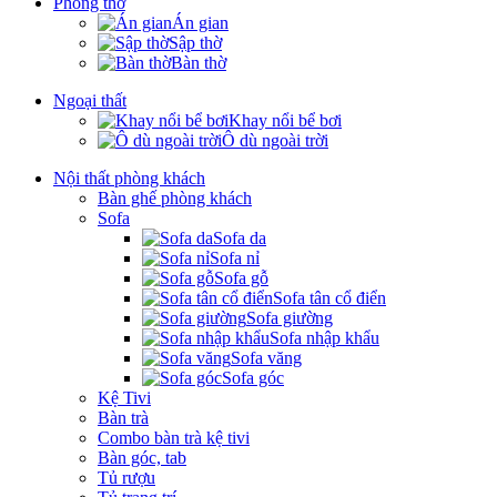
Phòng thờ
Án gian
Sập thờ
Bàn thờ
Ngoại thất
Khay nổi bể bơi
Ô dù ngoài trời
Nội thất phòng khách
Bàn ghế phòng khách
Sofa
Sofa da
Sofa nỉ
Sofa gỗ
Sofa tân cổ điển
Sofa giường
Sofa nhập khẩu
Sofa văng
Sofa góc
Kệ Tivi
Bàn trà
Combo bàn trà kệ tivi
Bàn góc, tab
Tủ rượu