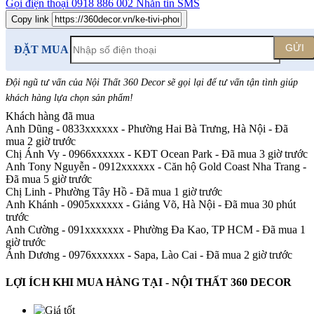
Gọi điện thoại
0918 886 002
Nhắn tin SMS
Copy link
GỬI
ĐẶT MUA
Đội ngũ tư vấn của Nội Thất 360 Decor sẽ gọi lại để tư vấn tận tình giúp
khách hàng lựa chọn sản phẩm
!
Khách hàng đã mua
Anh Dũng - 0833xxxxxx
-
Phường Hai Bà Trưng, Hà Nội - Đã
mua 2 giờ trước
Chị Ánh Vy - 0966xxxxxx
-
KĐT Ocean Park - Đã mua 3 giờ trước
Anh Tony Nguyễn - 0912xxxxxx
-
Căn hộ Gold Coast Nha Trang -
Đã mua 5 giờ trước
Chị Linh
-
Phường Tây Hồ - Đã mua 1 giờ trước
Anh Khánh - 0905xxxxxx
-
Giảng Võ, Hà Nội - Đã mua 30 phút
trước
Anh Cường - 091xxxxxxx
-
Phường Đa Kao, TP HCM - Đã mua 1
giờ trước
Ánh Dương - 0976xxxxxx
-
Sapa, Lào Cai - Đã mua 2 giờ trước
LỢI ÍCH KHI MUA HÀNG TẠI - NỘI THẤT 360 DECOR