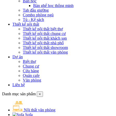
Bàn học
Bàn ghế học thông minh
Tab đầu giường
Combo phòng ngủ
Tủ - Kệ sách
Thiết kế nội thất
Thiết kế nội thất biệt thự
Thiết kế nội thất chung cư
Thiết kế nội thất khách sạn
Thiết kế nội thất nhà phố
Thiết kế nội thất showroom
Thiết kế nội thất văn phòng
Dự án
Biệt thự
Chung cư
Cửa hàng
Quán cafe
Văn phòng
Liên hệ
Danh mục sản phẩm
×
Nội thất văn phòng
Sofa