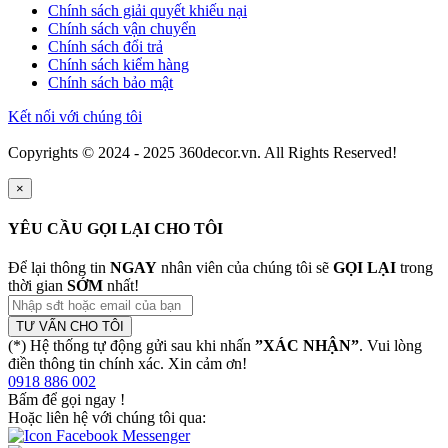
Chính sách giải quyết khiếu nại
Chính sách vận chuyển
Chính sách đổi trả
Chính sách kiểm hàng
Chính sách bảo mật
Kết nối với chúng tôi
Copyrights © 2024 - 2025 360decor.vn. All Rights Reserved!
×
YÊU CẦU GỌI LẠI CHO TÔI
Để lại thông tin
NGAY
nhân viên của chúng tôi sẽ
GỌI LẠI
trong
thời gian
SỚM
nhất!
TƯ VẤN CHO TÔI
(*) Hệ thống tự động gửi sau khi nhấn
”XÁC NHẬN”
. Vui lòng
điền thông tin chính xác. Xin cảm ơn!
0918 886 002
Bấm để gọi ngay
!
Hoặc liên hệ với chúng tôi qua: