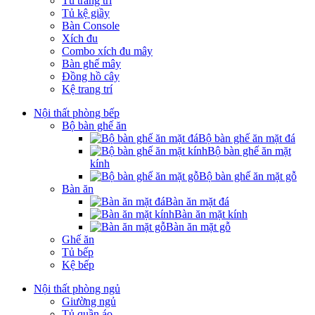
Tủ trang trí
Tủ kệ giầy
Bàn Console
Xích đu
Combo xích đu mây
Bàn ghế mây
Đồng hồ cây
Kệ trang trí
Nội thất phòng bếp
Bộ bàn ghế ăn
Bộ bàn ghế ăn mặt đá
Bộ bàn ghế ăn mặt
kính
Bộ bàn ghế ăn mặt gỗ
Bàn ăn
Bàn ăn mặt đá
Bàn ăn mặt kính
Bàn ăn mặt gỗ
Ghế ăn
Tủ bếp
Kệ bếp
Nội thất phòng ngủ
Giường ngủ
Tủ quần áo