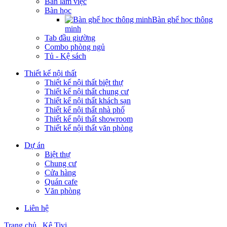
Bàn làm việc
Bàn học
Bàn ghế học thông
minh
Tab đầu giường
Combo phòng ngủ
Tủ - Kệ sách
Thiết kế nội thất
Thiết kế nội thất biệt thự
Thiết kế nội thất chung cư
Thiết kế nội thất khách sạn
Thiết kế nội thất nhà phố
Thiết kế nội thất showroom
Thiết kế nội thất văn phòng
Dự án
Biệt thự
Chung cư
Cửa hàng
Quán cafe
Văn phòng
Liên hệ
Trang chủ
Kệ Tivi