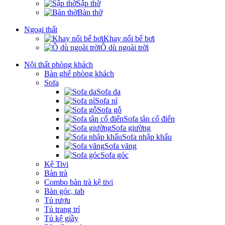
Sập thờ
Bàn thờ
Ngoại thất
Khay nổi bể bơi
Ô dù ngoài trời
Nội thất phòng khách
Bàn ghế phòng khách
Sofa
Sofa da
Sofa nỉ
Sofa gỗ
Sofa tân cổ điển
Sofa giường
Sofa nhập khẩu
Sofa văng
Sofa góc
Kệ Tivi
Bàn trà
Combo bàn trà kệ tivi
Bàn góc, tab
Tủ rượu
Tủ trang trí
Tủ kệ giầy