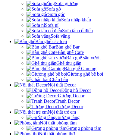
Sofa giường
Sofa gỗ
Sofa góc
Sofa nhập khẩu
Sofa nỉ
Sofa tân cổ điển
Sofa văng
Bàn ghế các loại
Bàn ghế Bar
Bàn ghế Cafe
Bàn ghế sân vườn
Ghế thư giãn
Bàn ghế Gaming
Giường ghế bể bơi
Chân bàn
Nội thất Decor
Đồng hồ Decor
Gương Decor
Tranh Decor
Tượng Decor
Nội thất trẻ em
Giường tầng
Nội thất phòng tắm
Gương phòng tắm
Nội thất phòng thờ