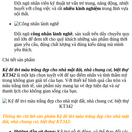
Đội ngũ nhân viên kỹ thuật tư vấn trẻ trung, năng động, nhiệt
huyết với công việc và rất
nhiều kinh nghiệm
trong lĩnh vựa
nội thất.
Đội ngũ
công nhân lành nghề
, sản xuất trên dây chuyền quy
mô lớn để đem tới cho quý khách những sản phẩm đúng thời
gian yêu câu, đúng chất lượng và đúng kiểu dáng mà mình
yêu thích.
Chi tiết sản phẩm
Kệ để tivi màu trắng đẹp cho nhà mặt đất, nhà chung cư, biệt thự
KT342
là một lựa chọn tuyệt vời để tạo điểm nhấn và tính thẩm mỹ
trong không gian giải trí của bạn. Với thiết kế hình quả cầu tròn và
màu trắng tinh tế, sản phẩm này mang lại vẻ đẹp hiện đại và sự
thanh lịch cho không gian sống của bạn.
Thông tin chi tiết sản phẩm Kệ để tivi màu trắng đẹp cho nhà mặt
đất, nhà chung cư, biệt thự KT342:
Hướng dẫn sử dụng:
Kệ tivi gỗ di động, có thể thay đổi các