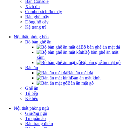
Bàn Console
Xích đu
Combo xích đu mây
Bàn ghế mây
Đồng hồ cây
Kệ trang trí
Nội thất phòng bếp
Bộ bàn ghế ăn
Bộ bàn ghế ăn mặt đá
Bộ bàn ghế ăn mặt
kính
Bộ bàn ghế ăn mặt gỗ
Bàn ăn
Bàn ăn mặt đá
Bàn ăn mặt kính
Bàn ăn mặt gỗ
Ghế ăn
Tủ bếp
Kệ bếp
Nội thất phòng ngủ
Giường ngủ
Tủ quần áo
Bàn trang điểm