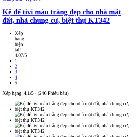
Kệ để tivi màu trắng đẹp cho nhà mặt
đất, nhà chung cư, biệt thự KT342
Xếp
hạng
hiện
tại!
4.07/5
1
2
3
4
5
Xếp hạng:
4.1
/
5
-
(246 Phiếu bầu)