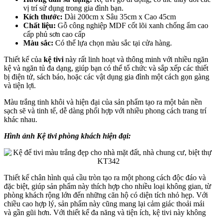
vị trí sử dụng trong gia đình bạn.
Kích thước:
Dài 200cm x Sâu 35cm x Cao 45cm
Chất liệu:
Gỗ công nghiệp MDF cốt lõi xanh chống ẩm cao
cấp phủ sơn cao cấp
Màu sắc:
Có thể lựa chọn màu sắc tại cửa hàng.
Thiết kế của
kệ tivi
này rất linh hoạt và thông minh với nhiều ngăn
kệ và ngăn tủ đa dạng, giúp bạn có thể tổ chức và sắp xếp các thiết
bị điện tử, sách báo, hoặc các vật dụng gia đình một cách gọn gàng
và tiện lợi.
Màu trắng tinh khôi và hiện đại của sản phẩm tạo ra một bản nền
sạch sẽ và tinh tế, dễ dàng phối hợp với nhiều phong cách trang trí
khác nhau.
Hình ảnh Kệ tivi phòng khách hiện đại:
Thiết kế chân hình quả cầu tròn tạo ra một phong cách độc đáo và
đặc biệt, giúp sản phẩm này thích hợp cho nhiều loại không gian, từ
phòng khách rộng lớn đến những căn hộ có diện tích nhỏ hẹp. Với
chiều cao hợp lý, sản phẩm này cũng mang lại cảm giác thoải mái
và gần gũi hơn. Với thiết kế đa năng và tiện ích, kệ tivi này không