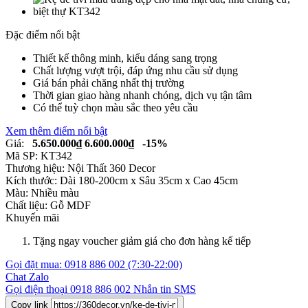
Đặc điểm nổi bật
Thiết kế thông minh, kiểu dáng sang trọng
Chất lượng vượt trội, đáp ứng nhu cầu sử dụng
Giá bán phải chăng nhất thị trường
Thời gian giao hàng nhanh chóng, dịch vụ tận tâm
Có thể tuỳ chọn màu sắc theo yêu cầu
Xem thêm điểm nổi bật
Giá:
5.650.000₫
6.600.000₫
-15%
Mã SP:
KT342
Thương hiệu:
Nội Thất 360 Decor
Kích thước:
Dài 180-200cm x Sâu 35cm x Cao 45cm
Màu:
Nhiều màu
Chất liệu:
Gỗ MDF
Khuyến mãi
Tặng ngay voucher giảm giá cho đơn hàng kế tiếp
Gọi đặt mua:
0918 886 002
(7:30-22:00)
Chat Zalo
Gọi điện thoại
0918 886 002
Nhắn tin SMS
Copy link