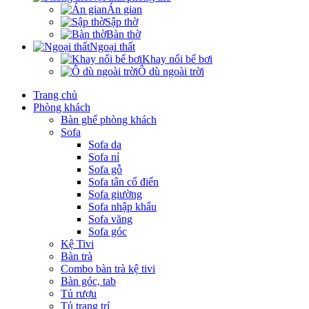
Án gian
Sập thờ
Bàn thờ
Ngoại thất
Khay nổi bể bơi
Ô dù ngoài trời
Trang chủ
Phòng khách
Bàn ghế phòng khách
Sofa
Sofa da
Sofa nỉ
Sofa gỗ
Sofa tân cổ điển
Sofa giường
Sofa nhập khẩu
Sofa văng
Sofa góc
Kệ Tivi
Bàn trà
Combo bàn trà kệ tivi
Bàn góc, tab
Tủ rượu
Tủ trang trí