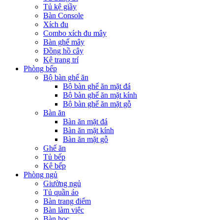
Tủ kệ giầy
Bàn Console
Xích đu
Combo xích đu mây
Bàn ghế mây
Đồng hồ cây
Kệ trang trí
Phòng bếp
Bộ bàn ghế ăn
Bộ bàn ghế ăn mặt đá
Bộ bàn ghế ăn mặt kính
Bộ bàn ghế ăn mặt gỗ
Bàn ăn
Bàn ăn mặt đá
Bàn ăn mặt kính
Bàn ăn mặt gỗ
Ghế ăn
Tủ bếp
Kệ bếp
Phòng ngủ
Giường ngủ
Tủ quần áo
Bàn trang điểm
Bàn làm việc
Bàn học