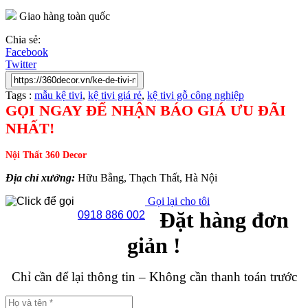
Giao hàng toàn quốc
Chia sẻ:
Facebook
Twitter
Tags :
mẫu kệ tivi
,
kệ tivi giá rẻ
,
kệ tivi gỗ công nghiệp
GỌI NGAY ĐỂ NHẬN BÁO GIÁ ƯU ĐÃI
NHẤT!
Nội Thất 360 Decor
Địa chỉ xưởng:
Hữu Bằng, Thạch Thất, Hà Nội
Gọi lại cho tôi
Đặt hàng đơn
0918 886 002
giản !
Chỉ cần để lại thông tin – Không cần thanh toán trước