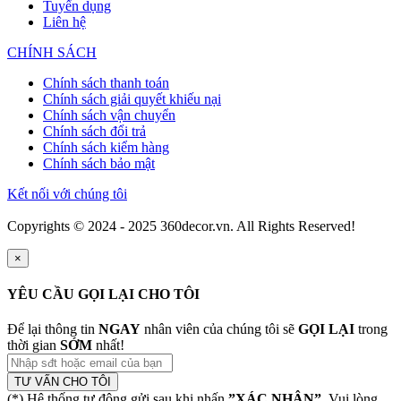
Tuyển dụng
Liên hệ
CHÍNH SÁCH
Chính sách thanh toán
Chính sách giải quyết khiếu nại
Chính sách vận chuyển
Chính sách đổi trả
Chính sách kiểm hàng
Chính sách bảo mật
Kết nối với chúng tôi
Copyrights © 2024 - 2025 360decor.vn. All Rights Reserved!
×
YÊU CẦU GỌI LẠI CHO TÔI
Để lại thông tin
NGAY
nhân viên của chúng tôi sẽ
GỌI LẠI
trong
thời gian
SỚM
nhất!
TƯ VẤN CHO TÔI
(*) Hệ thống tự động gửi sau khi nhấn
”XÁC NHẬN”
. Vui lòng