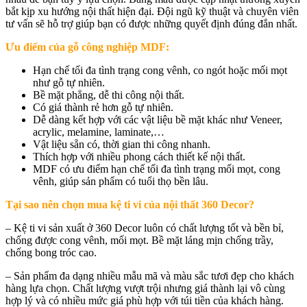
bắt kịp xu hướng nội thất hiện đại. Đội ngũ kỹ thuật và chuyên viên
tư vấn sẽ hỗ trợ giúp bạn có được những quyết định đúng đắn nhất.
Ưu điểm của gỗ công nghiệp MDF:
Hạn chế tối đa tình trạng cong vênh, co ngót hoặc mối mọt
như gỗ tự nhiên.
Bề mặt phẳng, dễ thi công nội thất.
Có giá thành rẻ hơn gỗ tự nhiên.
Dễ dàng kết hợp với các vật liệu bề mặt khác như Veneer,
acrylic, melamine, laminate,…
Vật liệu sẵn có, thời gian thi công nhanh.
Thích hợp với nhiều phong cách thiết kế nội thất.
MDF có ưu điểm hạn chế tối đa tình trạng mối mọt, cong
vênh, giúp sản phẩm có tuổi thọ bền lâu.
Tại sao nên chọn mua kệ ti vi của nội thất 360 Decor?
– Kệ ti vi sản xuất ở 360 Decor luôn có chất lượng tốt và bền bỉ,
chống được cong vênh, mối mọt. Bề mặt láng mịn chống trầy,
chống bong tróc cao.
– Sản phẩm đa dạng nhiều mẫu mã và màu sắc tươi đẹp cho khách
hàng lựa chọn. Chất lượng vượt trội nhưng giá thành lại vô cùng
hợp lý và có nhiều mức giá phù hợp với túi tiền của khách hàng.