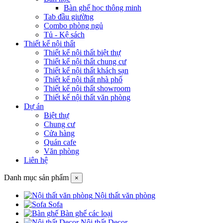
Bàn ghế học thông minh
Tab đầu giường
Combo phòng ngủ
Tủ - Kệ sách
Thiết kế nội thất
Thiết kế nội thất biệt thự
Thiết kế nội thất chung cư
Thiết kế nội thất khách sạn
Thiết kế nội thất nhà phố
Thiết kế nội thất showroom
Thiết kế nội thất văn phòng
Dự án
Biệt thự
Chung cư
Cửa hàng
Quán cafe
Văn phòng
Liên hệ
Danh mục sản phẩm
×
Nội thất văn phòng
Sofa
Bàn ghế các loại
Nội thất Decor