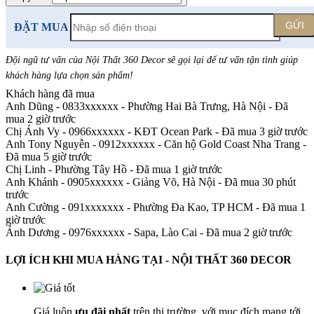
GỬI
ĐẶT MUA
Đội ngũ tư vấn của Nội Thất 360 Decor sẽ gọi lại để tư vấn tận tình giúp
khách hàng lựa chọn sản phẩm
!
Khách hàng đã mua
Anh Dũng - 0833xxxxxx
-
Phường Hai Bà Trưng, Hà Nội - Đã
mua 2 giờ trước
Chị Ánh Vy - 0966xxxxxx
-
KĐT Ocean Park - Đã mua 3 giờ trước
Anh Tony Nguyễn - 0912xxxxxx
-
Căn hộ Gold Coast Nha Trang -
Đã mua 5 giờ trước
Chị Linh
-
Phường Tây Hồ - Đã mua 1 giờ trước
Anh Khánh - 0905xxxxxx
-
Giảng Võ, Hà Nội - Đã mua 30 phút
trước
Anh Cường - 091xxxxxxx
-
Phường Đa Kao, TP HCM - Đã mua 1
giờ trước
Ánh Dương - 0976xxxxxx
-
Sapa, Lào Cai - Đã mua 2 giờ trước
LỢI ÍCH KHI MUA HÀNG TẠI - NỘI THẤT 360 DECOR
Giá luôn
ưu đãi nhất
trên thị trường, với mục đích mang tới