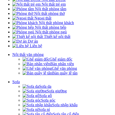
Nội thất trẻ em
Nội thất phòng tắm
Nội thất phòng thờ
Ngoại thất
Nội thất phòng khách
Nội thất phòng bếp
Nội thất phòng ngủ
Thiết kế nội thất
Dự án
Liên hệ
Nội thất văn phòng
Ghế giám đốc
Bàn nhân viên
Ghế văn phòng
Bàn quầy lễ tân
Sofa
Sofa da
Sofa giường
Sofa gỗ
Sofa góc
Sofa nhập khẩu
Sofa nỉ
Sofa tân cổ điển