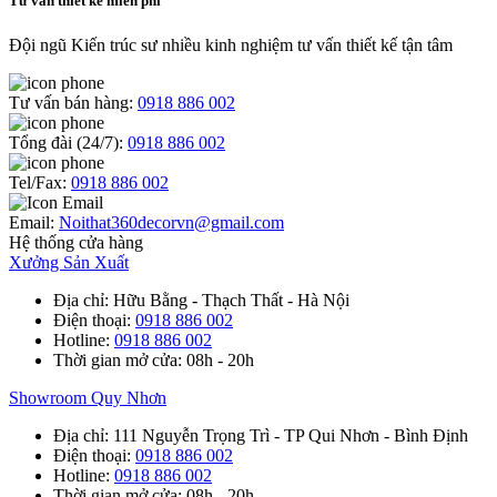
Tư vấn thiết kế miễn phí
Đội ngũ Kiến trúc sư nhiều kinh nghiệm tư vấn thiết kế tận tâm
Tư vấn bán hàng:
0918 886 002
Tổng đài (24/7):
0918 886 002
Tel/Fax:
0918 886 002
Email:
Noithat360decorvn@gmail.com
Hệ thống cửa hàng
Xưởng Sản Xuất
Địa chỉ
: Hữu Bằng - Thạch Thất - Hà Nội
Điện thoại
:
0918 886 002
Hotline
:
0918 886 002
Thời gian mở cửa
: 08h - 20h
Showroom Quy Nhơn
Địa chỉ
: 111 Nguyễn Trọng Trì - TP Qui Nhơn - Bình Định
Điện thoại
:
0918 886 002
Hotline
:
0918 886 002
Thời gian mở cửa
: 08h - 20h