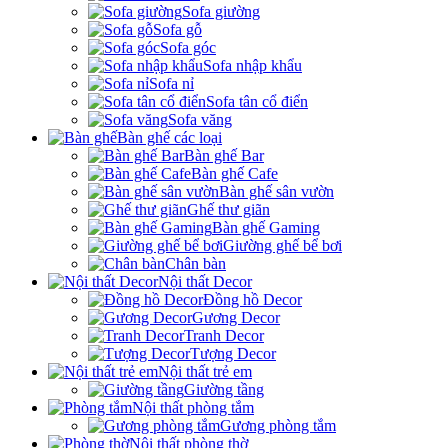
Sofa giường
Sofa gỗ
Sofa góc
Sofa nhập khẩu
Sofa nỉ
Sofa tân cổ điển
Sofa văng
Bàn ghế các loại
Bàn ghế Bar
Bàn ghế Cafe
Bàn ghế sân vườn
Ghế thư giãn
Bàn ghế Gaming
Giường ghế bể bơi
Chân bàn
Nội thất Decor
Đồng hồ Decor
Gương Decor
Tranh Decor
Tượng Decor
Nội thất trẻ em
Giường tầng
Nội thất phòng tắm
Gương phòng tắm
Nội thất phòng thờ