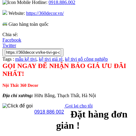
Hotline:
0918.886.002
Website:
https://360decor.vn/
Giao hàng toàn quốc
Chia sẻ:
Facebook
Twitter
Tags :
mẫu kệ tivi
,
kệ tivi giá rẻ
,
kệ tivi gỗ công nghiệp
GỌI NGAY ĐỂ NHẬN BÁO GIÁ ƯU ĐÃI
NHẤT!
Nội Thất 360 Decor
Địa chỉ xưởng:
Hữu Bằng, Thạch Thất, Hà Nội
Gọi lại cho tôi
Đặt hàng đơn
0918 886 002
giản !