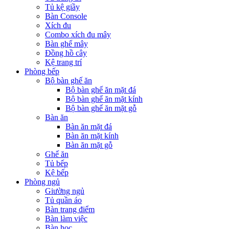
Tủ kệ giầy
Bàn Console
Xích đu
Combo xích đu mây
Bàn ghế mây
Đồng hồ cây
Kệ trang trí
Phòng bếp
Bộ bàn ghế ăn
Bộ bàn ghế ăn mặt đá
Bộ bàn ghế ăn mặt kính
Bộ bàn ghế ăn mặt gỗ
Bàn ăn
Bàn ăn mặt đá
Bàn ăn mặt kính
Bàn ăn mặt gỗ
Ghế ăn
Tủ bếp
Kệ bếp
Phòng ngủ
Giường ngủ
Tủ quần áo
Bàn trang điểm
Bàn làm việc
Bàn học