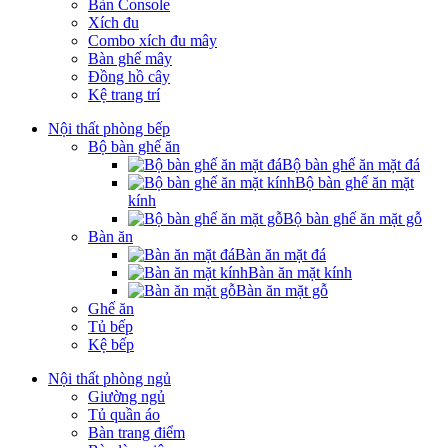
Bàn Console
Xích đu
Combo xích đu mây
Bàn ghế mây
Đồng hồ cây
Kệ trang trí
Nội thất phòng bếp
Bộ bàn ghế ăn
Bộ bàn ghế ăn mặt đá
Bộ bàn ghế ăn mặt
kính
Bộ bàn ghế ăn mặt gỗ
Bàn ăn
Bàn ăn mặt đá
Bàn ăn mặt kính
Bàn ăn mặt gỗ
Ghế ăn
Tủ bếp
Kệ bếp
Nội thất phòng ngủ
Giường ngủ
Tủ quần áo
Bàn trang điểm