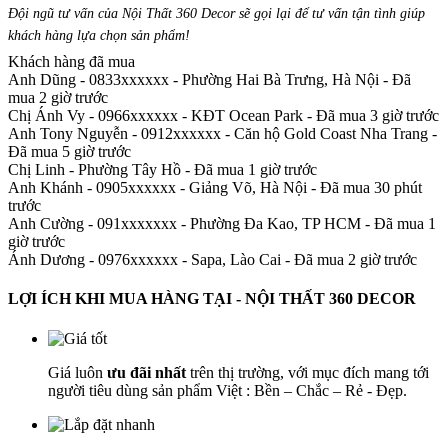
Đội ngũ tư vấn của Nội Thất 360 Decor sẽ gọi lại để tư vấn tận tình giúp
khách hàng lựa chọn sản phẩm
!
Khách hàng đã mua
Anh Dũng - 0833xxxxxx
-
Phường Hai Bà Trưng, Hà Nội - Đã
mua 2 giờ trước
Chị Ánh Vy - 0966xxxxxx
-
KĐT Ocean Park - Đã mua 3 giờ trước
Anh Tony Nguyễn - 0912xxxxxx
-
Căn hộ Gold Coast Nha Trang -
Đã mua 5 giờ trước
Chị Linh
-
Phường Tây Hồ - Đã mua 1 giờ trước
Anh Khánh - 0905xxxxxx
-
Giảng Võ, Hà Nội - Đã mua 30 phút
trước
Anh Cường - 091xxxxxxx
-
Phường Đa Kao, TP HCM - Đã mua 1
giờ trước
Ánh Dương - 0976xxxxxx
-
Sapa, Lào Cai - Đã mua 2 giờ trước
LỢI ÍCH KHI MUA HÀNG TẠI - NỘI THẤT 360 DECOR
Giá luôn
ưu đãi nhất
trên thị trường, với mục đích mang tới
người tiêu dùng sản phẩm Việt : Bền – Chắc – Rẻ - Đẹp.