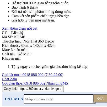
Hỗ trợ 200.000đ giao hàng toàn quốc
Bảo hành 6 tháng
Đổi trả nếu sản phẩm không đúng mẫu.
Cam kết sản phẩm chất lượng bền đẹp
Giá hợp lý trên mọi mặt trận.
Xem thêm điểm nổi bật
Giá:
Liên hệ
Mã SP:
KT246
Thương hiệu:
Nội Thất 360 Decor
Kích thước:
30cm x 140cm x 42cm
Màu:
Nhiều màu
Chất liệu:
Gỗ MDF
Khuyến mãi
Tặng ngay voucher giảm giá cho đơn hàng kế tiếp
Gọi đặt mua:
0918 886 002
(7:30-22:00)
Chat Zalo
Gọi điện thoại
0918 886 002
Nhắn tin SMS
Copy link
GỬI
ĐẶT MUA