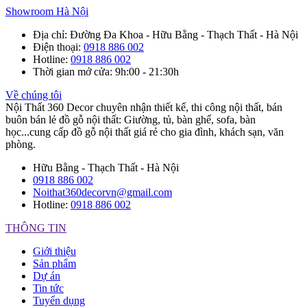
Showroom Hà Nội
Địa chỉ
: Đường Đa Khoa - Hữu Bằng - Thạch Thất - Hà Nội
Điện thoại
:
0918 886 002
Hotline
:
0918 886 002
Thời gian mở cửa
: 9h:00 - 21:30h
Về chúng tôi
Nội Thất 360 Decor chuyên nhận thiết kế, thi công nội thất, bán
buôn bán lẻ đồ gỗ nội thất: Giường, tủ, bàn ghế, sofa, bàn
học...cung cấp đồ gỗ nội thất giá rẻ cho gia đình, khách sạn, văn
phòng.
Hữu Bằng - Thạch Thất - Hà Nội
0918 886 002
Noithat360decorvn@gmail.com
Hotline:
0918 886 002
THÔNG TIN
Giới thiệu
Sản phẩm
Dự án
Tin tức
Tuyển dụng