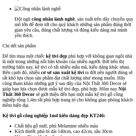
Đội ngũ
công nhân lành nghề
, sản xuất trên dây chuyền quy
mô lớn để đem tới cho quý khách những sản phẩm đúng thời
gian yêu câu, đúng chất lượng và đúng kiểu dáng mà mình
yêu thích.
Chi tiết sản phẩm
Để tìm mua một chiếc
kệ tivi đẹp
phù hợp với không gian ngôi nhà
là một trong những nỗi băn khoăn của nhiều người. Bởi trên thị
trường hiện nay, kệ tivi có rất nhiều mẫu mã, kiểu dáng khác nhau.
Bên cạnh đó, nhiều
cơ sở sản xuất kệ tivi
ra đời nên người dùng sẽ
rất khó lựa chọn sản phẩm đạt chất lượng như mong muốn. Hãy
cùng tham khảo những gợi ý sau đây của Nội Thất 360 Decor sẽ
giúp bạn lựa chọn được mẫu kệ tivi đẹp, phù hợp. Hôm nay
Nội
Thất 360 Decor
sẽ giới thiệu đến bạn một mẫu kệ tivi gỗ công
nghiệp rộng 1,4m rất phù hợp trang trí cho không gian phòng khách
thêm hiện đại.
Kệ tivi gỗ công nghiệp 1m4 kiểu dáng đẹp KT246:
Chất liệu gỗ mdf, phủ Melamine nhiều màu
Kích thước phủ bì dài 140cm, cao 42cm, sâu 30cm