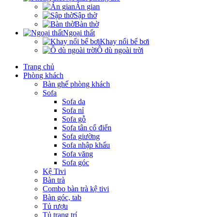
Án gian
Sập thờ
Bàn thờ
Ngoại thất
Khay nổi bể bơi
Ô dù ngoài trời
Trang chủ
Phòng khách
Bàn ghế phòng khách
Sofa
Sofa da
Sofa nỉ
Sofa gỗ
Sofa tân cổ điển
Sofa giường
Sofa nhập khẩu
Sofa văng
Sofa góc
Kệ Tivi
Bàn trà
Combo bàn trà kệ tivi
Bàn góc, tab
Tủ rượu
Tủ trang trí