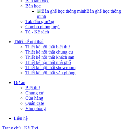
Bàn làm việc
Bàn học
Bàn ghế học thông
minh
Tab đầu giường
Combo phòng ngủ
Tủ - Kệ sách
Thiết kế nội thất
Thiết kế nội thất biệt thự
Thiết kế nội thất chung cư
Thiết kế nội thất khách sạn
Thiết kế nội thất nhà phố
Thiết kế nội thất showroom
Thiết kế nội thất văn phòng
Dự án
Biệt thự
Chung cư
Cửa hàng
Quán cafe
Văn phòng
Liên hệ
Trang chủ
Kệ Tivi