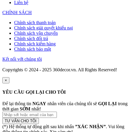
Liên hệ
CHÍNH SÁCH
Chính sách thanh toán
Chính sách giải quyết khiếu nại
Chính sách vận chuyển
Chính sách đổi trả
Chính sách kiểm hàng
Chính sách bảo mật
Kết nối với chúng tôi
Copyrights © 2024 - 2025 360decor.vn. All Rights Reserved!
×
YÊU CẦU GỌI LẠI CHO TÔI
Để lại thông tin
NGAY
nhân viên của chúng tôi sẽ
GỌI LẠI
trong
thời gian
SỚM
nhất!
TƯ VẤN CHO TÔI
(*) Hệ thống tự động gửi sau khi nhấn
”XÁC NHẬN”
. Vui lòng
điền thông tin chính xác. Xin cảm ơn!