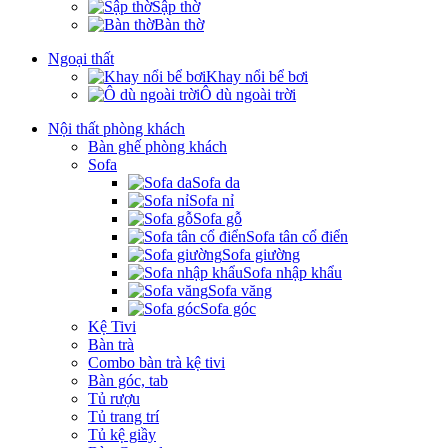
Sập thờ
Bàn thờ
Ngoại thất
Khay nổi bể bơi
Ô dù ngoài trời
Nội thất phòng khách
Bàn ghế phòng khách
Sofa
Sofa da
Sofa nỉ
Sofa gỗ
Sofa tân cổ điển
Sofa giường
Sofa nhập khẩu
Sofa văng
Sofa góc
Kệ Tivi
Bàn trà
Combo bàn trà kệ tivi
Bàn góc, tab
Tủ rượu
Tủ trang trí
Tủ kệ giầy