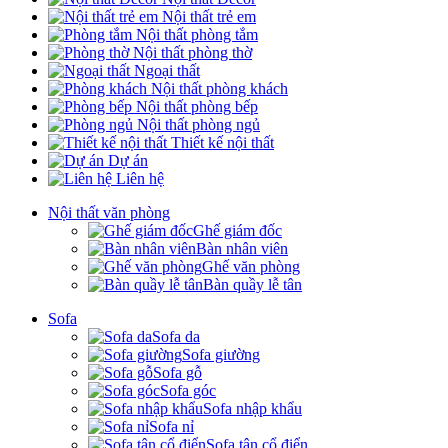
Nội thất trẻ em
Nội thất phòng tắm
Nội thất phòng thờ
Ngoại thất
Nội thất phòng khách
Nội thất phòng bếp
Nội thất phòng ngủ
Thiết kế nội thất
Dự án
Liên hệ
Nội thất văn phòng
Ghế giám đốc
Bàn nhân viên
Ghế văn phòng
Bàn quầy lễ tân
Sofa
Sofa da
Sofa giường
Sofa gỗ
Sofa góc
Sofa nhập khẩu
Sofa nỉ
Sofa tân cổ điển