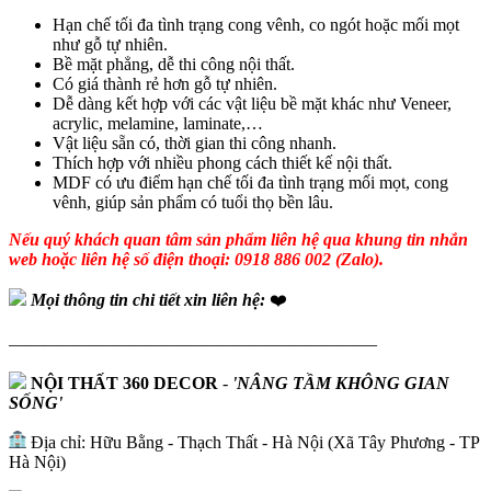
Hạn chế tối đa tình trạng cong vênh, co ngót hoặc mối mọt
như gỗ tự nhiên.
Bề mặt phẳng, dễ thi công nội thất.
Có giá thành rẻ hơn gỗ tự nhiên.
Dễ dàng kết hợp với các vật liệu bề mặt khác như Veneer,
acrylic, melamine, laminate,…
Vật liệu sẵn có, thời gian thi công nhanh.
Thích hợp với nhiều phong cách thiết kế nội thất.
MDF có ưu điểm hạn chế tối đa tình trạng mối mọt, cong
vênh, giúp sản phẩm có tuổi thọ bền lâu.
Nếu quý khách quan tâm sản phẩm liên hệ qua khung tin nhắn
web hoặc liên hệ số điện thoại: 0918 886 002 (Zalo).
Mọi thông tin chi tiết xin liên hệ:
❤️
—————————————————————
NỘI THẤT 360 DECOR
-
'NÂNG TẦM KHÔNG GIAN
SỐNG'
Địa chỉ: Hữu Bằng - Thạch Thất - Hà Nội (Xã Tây Phương - TP
Hà Nội)