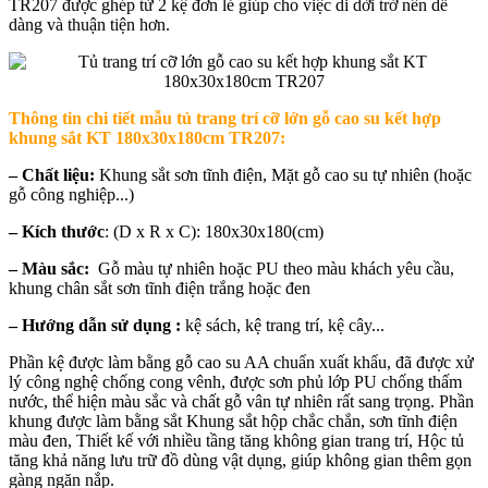
TR207 được ghép từ 2 kệ đơn lẻ giúp cho việc di dời trở nên dễ
dàng và thuận tiện hơn.
Thông tin chi tiết mẫu t
ủ trang trí cỡ lớn gỗ cao su kết hợp
khung sắt KT 180x30x180cm TR207
:
– Chất liệu:
Khung sắt sơn tĩnh điện, Mặt gỗ cao su tự nhiên (hoặc
gỗ công nghiệp...)
– Kích thước
: (D x R x C): 180x30x180(cm)
– Màu sắc:
Gỗ màu tự nhiên hoặc PU theo màu khách yêu cầu,
khung chân sắt sơn tĩnh điện trắng hoặc đen
– Hướng dẫn sử dụng :
kệ sách, kệ trang trí, kệ cây...
Phần kệ được làm bằng gỗ cao su AA chuẩn xuất khẩu, đã được xử
lý công nghệ chống cong vênh, được sơn phủ lớp PU chống thấm
nước, thể hiện màu sắc và chất gỗ vân tự nhiên rất sang trọng. Phần
khung được làm bằng sắt Khung sắt hộp chắc chắn, sơn tĩnh điện
màu đen, Thiết kế với nhiều tầng tăng không gian trang trí, Hộc tủ
tăng khả năng lưu trữ đồ dùng vật dụng, giúp không gian thêm gọn
gàng ngăn nắp.