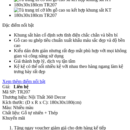
Đặc điểm nổi bật
Khung sắt hàn cố định sơn tĩnh điện chắc chắn và bền bỉ
Gỗ cao su ghép tiêu chuẩn xuất khẩu máu sắc đẹp và độ bền
cao
Kiểu dán đơn giản nhưng rất đẹp mắt phù hợp với mọi không
gian và công năng sử dụng
Giá thành hợp lý, dịch vụ tận tâm
Kệ kệ có thể nối nhiều kệ với nhau theo hàng ngang làm kệ
trưng bày rất đẹp
Xem thêm điểm nổi bật
Giá:
Liên hệ
Mã SP:
TR207
Thương hiệu:
Nội Thất 360 Decor
Kích thước:
(D x R x C): 180x30x180(cm)
Màu:
Nhiều màu
Chất liệu:
Gỗ tự nhiên +
Thép
Khuyến mãi
Tặng ngay voucher giảm giá cho đơn hàng kế tiếp