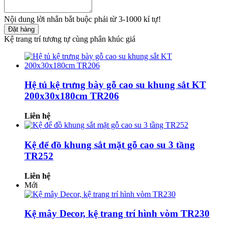
Nội dung lời nhắn bắt buộc phải từ 3-1000 kí tự!
Đặt hàng
Kệ trang trí tương tự cùng phân khúc giá
Hệ tủ kệ trưng bày gỗ cao su khung sắt KT
200x30x180cm TR206
Liên hệ
Kệ để đồ khung sắt mặt gỗ cao su 3 tầng
TR252
Liên hệ
Mới
Kệ mây Decor, kệ trang trí hình vòm TR230