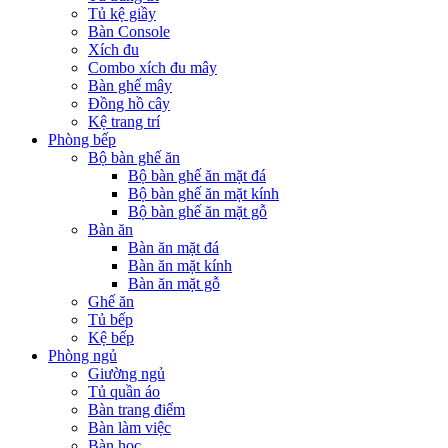
Tủ kệ giầy
Bàn Console
Xích đu
Combo xích đu mây
Bàn ghế mây
Đồng hồ cây
Kệ trang trí
Phòng bếp
Bộ bàn ghế ăn
Bộ bàn ghế ăn mặt đá
Bộ bàn ghế ăn mặt kính
Bộ bàn ghế ăn mặt gỗ
Bàn ăn
Bàn ăn mặt đá
Bàn ăn mặt kính
Bàn ăn mặt gỗ
Ghế ăn
Tủ bếp
Kệ bếp
Phòng ngủ
Giường ngủ
Tủ quần áo
Bàn trang điểm
Bàn làm việc
Bàn học