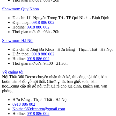
Thời gian mở cửa
: 08h - 20h
Showroom Quy Nhơn
Địa chỉ
: 111 Nguyễn Trọng Trì - TP Qui Nhơn - Bình Định
Điện thoại
:
0918 886 002
Hotline
:
0918 886 002
Thời gian mở cửa
: 08h - 20h
Showroom Hà Nội
Địa chỉ
: Đường Đa Khoa - Hữu Bằng - Thạch Thất - Hà Nội
Điện thoại
:
0918 886 002
Hotline
:
0918 886 002
Thời gian mở cửa
: 9h:00 - 21:30h
Về chúng tôi
Nội Thất 360 Decor chuyên nhận thiết kế, thi công nội thất, bán
buôn bán lẻ đồ gỗ nội thất: Giường, tủ, bàn ghế, sofa, bàn
học...cung cấp đồ gỗ nội thất giá rẻ cho gia đình, khách sạn, văn
phòng.
Hữu Bằng - Thạch Thất - Hà Nội
0918 886 002
Noithat360decorvn@gmail.com
Hotline:
0918 886 002