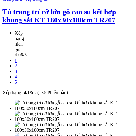
Tủ trang trí cỡ lớn gỗ cao su kết hợp
khung sắt KT 180x30x180cm TR207
Xếp
hạng
hiện
tại!
4.06/5
1
2
3
4
5
Xếp hạng:
4.1
/
5
-
(136 Phiếu bầu)