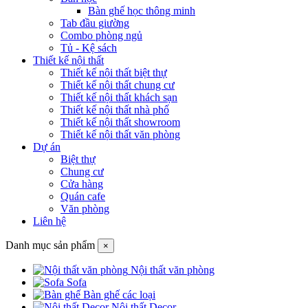
Bàn ghế học thông minh
Tab đầu giường
Combo phòng ngủ
Tủ - Kệ sách
Thiết kế nội thất
Thiết kế nội thất biệt thự
Thiết kế nội thất chung cư
Thiết kế nội thất khách sạn
Thiết kế nội thất nhà phố
Thiết kế nội thất showroom
Thiết kế nội thất văn phòng
Dự án
Biệt thự
Chung cư
Cửa hàng
Quán cafe
Văn phòng
Liên hệ
Danh mục sản phẩm
×
Nội thất văn phòng
Sofa
Bàn ghế các loại
Nội thất Decor