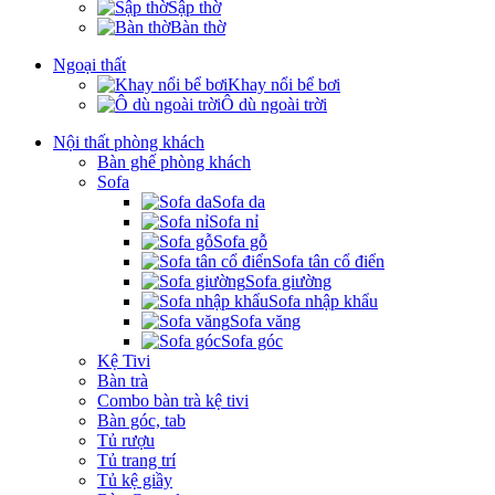
Sập thờ
Bàn thờ
Ngoại thất
Khay nổi bể bơi
Ô dù ngoài trời
Nội thất phòng khách
Bàn ghế phòng khách
Sofa
Sofa da
Sofa nỉ
Sofa gỗ
Sofa tân cổ điển
Sofa giường
Sofa nhập khẩu
Sofa văng
Sofa góc
Kệ Tivi
Bàn trà
Combo bàn trà kệ tivi
Bàn góc, tab
Tủ rượu
Tủ trang trí
Tủ kệ giầy