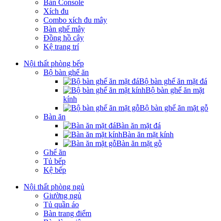
Bàn Console
Xích đu
Combo xích đu mây
Bàn ghế mây
Đồng hồ cây
Kệ trang trí
Nội thất phòng bếp
Bộ bàn ghế ăn
Bộ bàn ghế ăn mặt đá
Bộ bàn ghế ăn mặt
kính
Bộ bàn ghế ăn mặt gỗ
Bàn ăn
Bàn ăn mặt đá
Bàn ăn mặt kính
Bàn ăn mặt gỗ
Ghế ăn
Tủ bếp
Kệ bếp
Nội thất phòng ngủ
Giường ngủ
Tủ quần áo
Bàn trang điểm