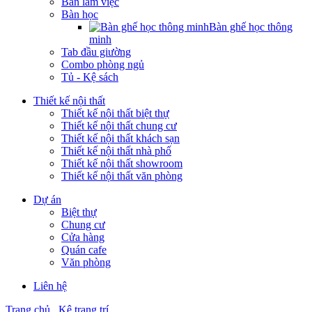
Bàn làm việc
Bàn học
Bàn ghế học thông
minh
Tab đầu giường
Combo phòng ngủ
Tủ - Kệ sách
Thiết kế nội thất
Thiết kế nội thất biệt thự
Thiết kế nội thất chung cư
Thiết kế nội thất khách sạn
Thiết kế nội thất nhà phố
Thiết kế nội thất showroom
Thiết kế nội thất văn phòng
Dự án
Biệt thự
Chung cư
Cửa hàng
Quán cafe
Văn phòng
Liên hệ
Trang chủ
Kệ trang trí