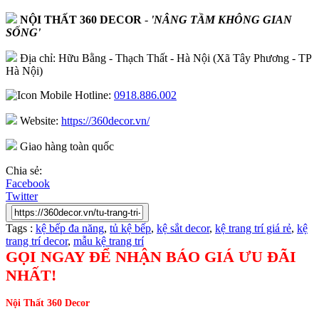
NỘI THẤT 360 DECOR
-
'NÂNG TẦM KHÔNG GIAN
SỐNG'
Địa chỉ: Hữu Bằng - Thạch Thất - Hà Nội (Xã Tây Phương - TP
Hà Nội)
Hotline:
0918.886.002
Website:
https://360decor.vn/
Giao hàng toàn quốc
Chia sẻ:
Facebook
Twitter
Tags :
kệ bếp đa năng
,
tủ kệ bếp
,
kệ sắt decor
,
kệ trang trí giá rẻ
,
kệ
trang trí decor
,
mẫu kệ trang trí
GỌI NGAY ĐỂ NHẬN BÁO GIÁ ƯU ĐÃI
NHẤT!
Nội Thất 360 Decor