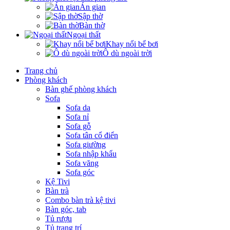
Án gian
Sập thờ
Bàn thờ
Ngoại thất
Khay nổi bể bơi
Ô dù ngoài trời
Trang chủ
Phòng khách
Bàn ghế phòng khách
Sofa
Sofa da
Sofa nỉ
Sofa gỗ
Sofa tân cổ điển
Sofa giường
Sofa nhập khẩu
Sofa văng
Sofa góc
Kệ Tivi
Bàn trà
Combo bàn trà kệ tivi
Bàn góc, tab
Tủ rượu
Tủ trang trí