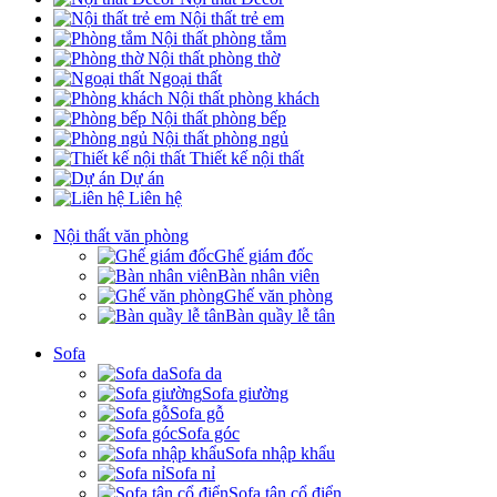
Nội thất trẻ em
Nội thất phòng tắm
Nội thất phòng thờ
Ngoại thất
Nội thất phòng khách
Nội thất phòng bếp
Nội thất phòng ngủ
Thiết kế nội thất
Dự án
Liên hệ
Nội thất văn phòng
Ghế giám đốc
Bàn nhân viên
Ghế văn phòng
Bàn quầy lễ tân
Sofa
Sofa da
Sofa giường
Sofa gỗ
Sofa góc
Sofa nhập khẩu
Sofa nỉ
Sofa tân cổ điển