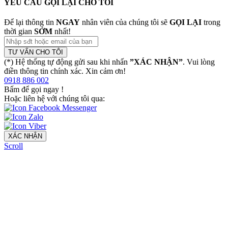
YÊU CẦU GỌI LẠI CHO TÔI
Để lại thông tin
NGAY
nhân viên của chúng tôi sẽ
GỌI LẠI
trong
thời gian
SỚM
nhất!
TƯ VẤN CHO TÔI
(*) Hệ thống tự động gửi sau khi nhấn
”XÁC NHẬN”
. Vui lòng
điền thông tin chính xác. Xin cảm ơn!
0918 886 002
Bấm để gọi ngay
!
Hoặc liên hệ với chúng tôi qua:
XÁC NHẬN
Scroll