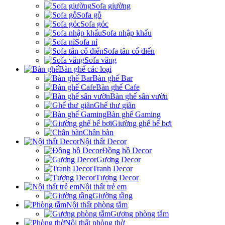
Sofa giường
Sofa gỗ
Sofa góc
Sofa nhập khẩu
Sofa nỉ
Sofa tân cổ điển
Sofa văng
Bàn ghế các loại
Bàn ghế Bar
Bàn ghế Cafe
Bàn ghế sân vườn
Ghế thư giãn
Bàn ghế Gaming
Giường ghế bể bơi
Chân bàn
Nội thất Decor
Đồng hồ Decor
Gương Decor
Tranh Decor
Tượng Decor
Nội thất trẻ em
Giường tầng
Nội thất phòng tắm
Gương phòng tắm
Nội thất phòng thờ