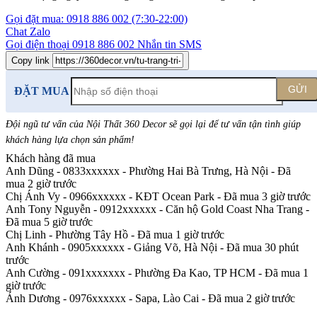
Gọi đặt mua:
0918 886 002
(7:30-22:00)
Chat Zalo
Gọi điện thoại
0918 886 002
Nhắn tin SMS
Copy link
GỬI
ĐẶT MUA
Đội ngũ tư vấn của Nội Thất 360 Decor sẽ gọi lại để tư vấn tận tình giúp
khách hàng lựa chọn sản phẩm
!
Khách hàng đã mua
Anh Dũng - 0833xxxxxx
-
Phường Hai Bà Trưng, Hà Nội - Đã
mua 2 giờ trước
Chị Ánh Vy - 0966xxxxxx
-
KĐT Ocean Park - Đã mua 3 giờ trước
Anh Tony Nguyễn - 0912xxxxxx
-
Căn hộ Gold Coast Nha Trang -
Đã mua 5 giờ trước
Chị Linh
-
Phường Tây Hồ - Đã mua 1 giờ trước
Anh Khánh - 0905xxxxxx
-
Giảng Võ, Hà Nội - Đã mua 30 phút
trước
Anh Cường - 091xxxxxxx
-
Phường Đa Kao, TP HCM - Đã mua 1
giờ trước
Ánh Dương - 0976xxxxxx
-
Sapa, Lào Cai - Đã mua 2 giờ trước