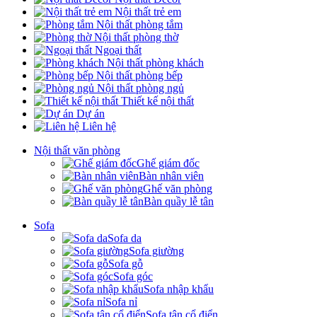
Nội thất trẻ em
Nội thất phòng tắm
Nội thất phòng thờ
Ngoại thất
Nội thất phòng khách
Nội thất phòng bếp
Nội thất phòng ngủ
Thiết kế nội thất
Dự án
Liên hệ
Nội thất văn phòng
Ghế giám đốc
Bàn nhân viên
Ghế văn phòng
Bàn quầy lễ tân
Sofa
Sofa da
Sofa giường
Sofa gỗ
Sofa góc
Sofa nhập khẩu
Sofa nỉ
Sofa tân cổ điển