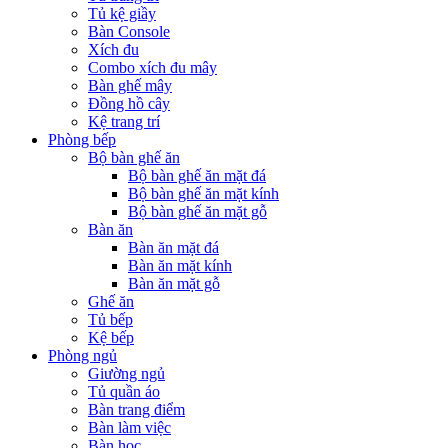
Tủ kệ giầy
Bàn Console
Xích đu
Combo xích đu mây
Bàn ghế mây
Đồng hồ cây
Kệ trang trí
Phòng bếp
Bộ bàn ghế ăn
Bộ bàn ghế ăn mặt đá
Bộ bàn ghế ăn mặt kính
Bộ bàn ghế ăn mặt gỗ
Bàn ăn
Bàn ăn mặt đá
Bàn ăn mặt kính
Bàn ăn mặt gỗ
Ghế ăn
Tủ bếp
Kệ bếp
Phòng ngủ
Giường ngủ
Tủ quần áo
Bàn trang điểm
Bàn làm việc
Bàn học