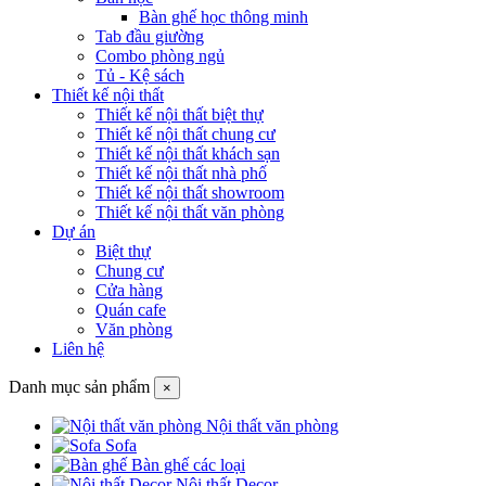
Bàn ghế học thông minh
Tab đầu giường
Combo phòng ngủ
Tủ - Kệ sách
Thiết kế nội thất
Thiết kế nội thất biệt thự
Thiết kế nội thất chung cư
Thiết kế nội thất khách sạn
Thiết kế nội thất nhà phố
Thiết kế nội thất showroom
Thiết kế nội thất văn phòng
Dự án
Biệt thự
Chung cư
Cửa hàng
Quán cafe
Văn phòng
Liên hệ
Danh mục sản phẩm
×
Nội thất văn phòng
Sofa
Bàn ghế các loại
Nội thất Decor