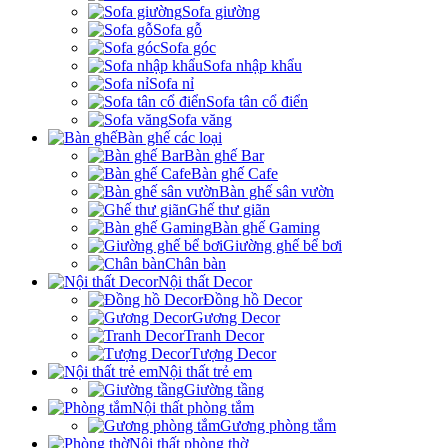
Sofa giường
Sofa gỗ
Sofa góc
Sofa nhập khẩu
Sofa nỉ
Sofa tân cổ điển
Sofa văng
Bàn ghế các loại
Bàn ghế Bar
Bàn ghế Cafe
Bàn ghế sân vườn
Ghế thư giãn
Bàn ghế Gaming
Giường ghế bể bơi
Chân bàn
Nội thất Decor
Đồng hồ Decor
Gương Decor
Tranh Decor
Tượng Decor
Nội thất trẻ em
Giường tầng
Nội thất phòng tắm
Gương phòng tắm
Nội thất phòng thờ