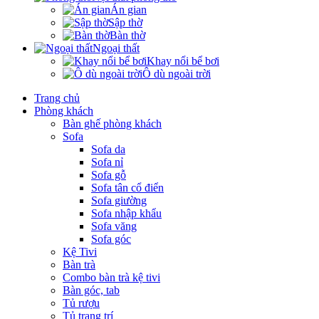
Án gian
Sập thờ
Bàn thờ
Ngoại thất
Khay nổi bể bơi
Ô dù ngoài trời
Trang chủ
Phòng khách
Bàn ghế phòng khách
Sofa
Sofa da
Sofa nỉ
Sofa gỗ
Sofa tân cổ điển
Sofa giường
Sofa nhập khẩu
Sofa văng
Sofa góc
Kệ Tivi
Bàn trà
Combo bàn trà kệ tivi
Bàn góc, tab
Tủ rượu
Tủ trang trí