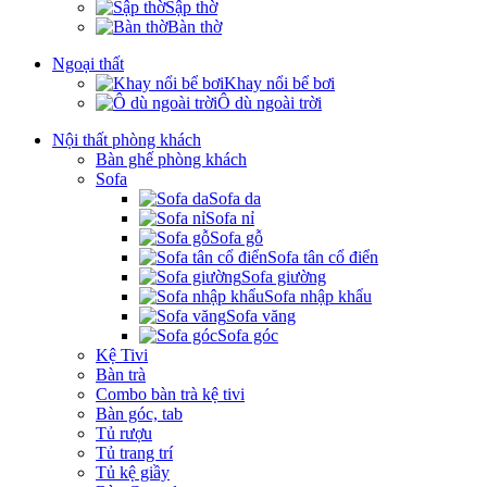
Sập thờ
Bàn thờ
Ngoại thất
Khay nổi bể bơi
Ô dù ngoài trời
Nội thất phòng khách
Bàn ghế phòng khách
Sofa
Sofa da
Sofa nỉ
Sofa gỗ
Sofa tân cổ điển
Sofa giường
Sofa nhập khẩu
Sofa văng
Sofa góc
Kệ Tivi
Bàn trà
Combo bàn trà kệ tivi
Bàn góc, tab
Tủ rượu
Tủ trang trí
Tủ kệ giầy