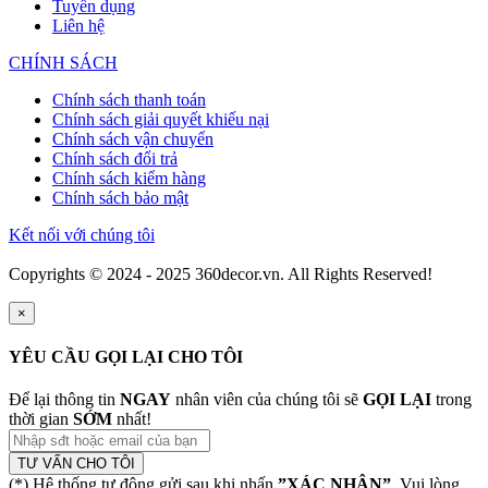
Tuyển dụng
Liên hệ
CHÍNH SÁCH
Chính sách thanh toán
Chính sách giải quyết khiếu nại
Chính sách vận chuyển
Chính sách đổi trả
Chính sách kiểm hàng
Chính sách bảo mật
Kết nối với chúng tôi
Copyrights © 2024 - 2025 360decor.vn. All Rights Reserved!
×
YÊU CẦU GỌI LẠI CHO TÔI
Để lại thông tin
NGAY
nhân viên của chúng tôi sẽ
GỌI LẠI
trong
thời gian
SỚM
nhất!
TƯ VẤN CHO TÔI
(*) Hệ thống tự động gửi sau khi nhấn
”XÁC NHẬN”
. Vui lòng