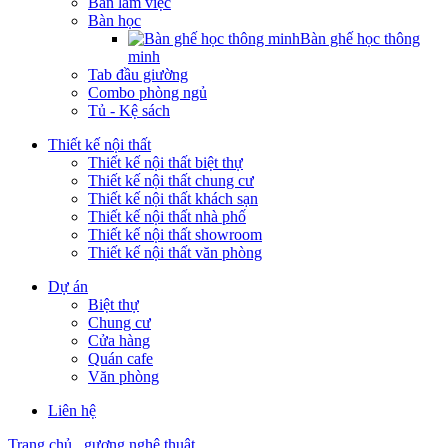
Bàn làm việc
Bàn học
Bàn ghế học thông
minh
Tab đầu giường
Combo phòng ngủ
Tủ - Kệ sách
Thiết kế nội thất
Thiết kế nội thất biệt thự
Thiết kế nội thất chung cư
Thiết kế nội thất khách sạn
Thiết kế nội thất nhà phố
Thiết kế nội thất showroom
Thiết kế nội thất văn phòng
Dự án
Biệt thự
Chung cư
Cửa hàng
Quán cafe
Văn phòng
Liên hệ
Trang chủ
gương nghệ thuật