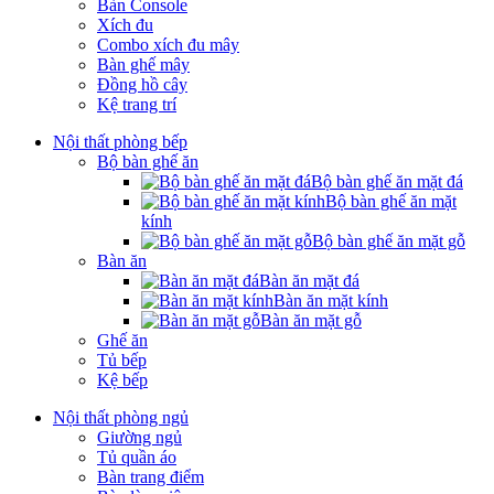
Bàn Console
Xích đu
Combo xích đu mây
Bàn ghế mây
Đồng hồ cây
Kệ trang trí
Nội thất phòng bếp
Bộ bàn ghế ăn
Bộ bàn ghế ăn mặt đá
Bộ bàn ghế ăn mặt
kính
Bộ bàn ghế ăn mặt gỗ
Bàn ăn
Bàn ăn mặt đá
Bàn ăn mặt kính
Bàn ăn mặt gỗ
Ghế ăn
Tủ bếp
Kệ bếp
Nội thất phòng ngủ
Giường ngủ
Tủ quần áo
Bàn trang điểm