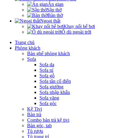
Án gian
Sập thờ
Bàn thờ
Ngoại thất
Khay nổi bể bơi
Ô dù ngoài trời
Trang chủ
Phòng khách
Bàn ghế phòng khách
Sofa
Sofa da
Sofa nỉ
Sofa gỗ
Sofa tân cổ điển
Sofa giường
Sofa nhập khẩu
Sofa văng
Sofa góc
Kệ Tivi
Bàn trà
Combo bàn trà kệ tivi
Bàn góc, tab
Tủ rượu
Tủ trang trí