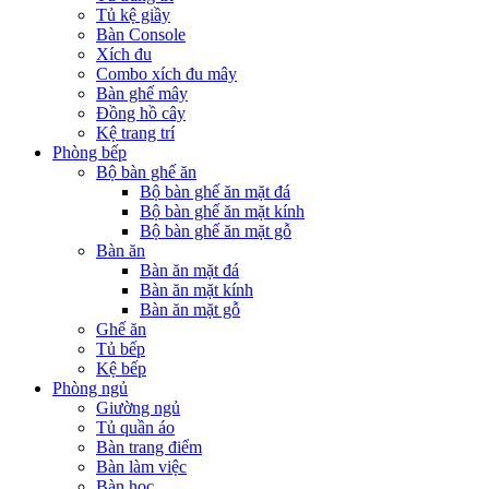
Tủ kệ giầy
Bàn Console
Xích đu
Combo xích đu mây
Bàn ghế mây
Đồng hồ cây
Kệ trang trí
Phòng bếp
Bộ bàn ghế ăn
Bộ bàn ghế ăn mặt đá
Bộ bàn ghế ăn mặt kính
Bộ bàn ghế ăn mặt gỗ
Bàn ăn
Bàn ăn mặt đá
Bàn ăn mặt kính
Bàn ăn mặt gỗ
Ghế ăn
Tủ bếp
Kệ bếp
Phòng ngủ
Giường ngủ
Tủ quần áo
Bàn trang điểm
Bàn làm việc
Bàn học