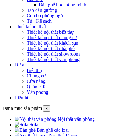
Bàn ghế học thông minh
Tab đầu giường
Combo phòng ngủ
Tủ - Kệ sách
Thiết kế nội thất
Thiết kế nội thất biệt thự
Thiết kế nội thất chung cư
Thiết kế nội thất khách sạn
Thiết kế nội thất nhà phố
Thiết kế nội thất showroom
Thiết kế nội thất văn phòng
Dự án
Biệt thự
Chung cư
Cửa hàng
Quán cafe
Văn phòng
Liên hệ
Danh mục sản phẩm
×
Nội thất văn phòng
Sofa
Bàn ghế các loại
Nội thất Decor