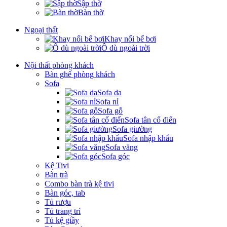
Sập thờ
Bàn thờ
Ngoại thất
Khay nổi bể bơi
Ô dù ngoài trời
Nội thất phòng khách
Bàn ghế phòng khách
Sofa
Sofa da
Sofa nỉ
Sofa gỗ
Sofa tân cổ điển
Sofa giường
Sofa nhập khẩu
Sofa văng
Sofa góc
Kệ Tivi
Bàn trà
Combo bàn trà kệ tivi
Bàn góc, tab
Tủ rượu
Tủ trang trí
Tủ kệ giầy