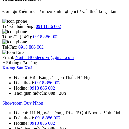
Tư vấn thiết kế miễn phí
Đội ngũ Kiến trúc sư nhiều kinh nghiệm tư vấn thiết kế tận tâm
Tư vấn bán hàng:
0918 886 002
Tổng đài (24/7):
0918 886 002
Tel/Fax:
0918 886 002
Email:
Noithat360decorvn@gmail.com
Hệ thống cửa hàng
Xưởng Sản Xuất
Địa chỉ
: Hữu Bằng - Thạch Thất - Hà Nội
Điện thoại
:
0918 886 002
Hotline
:
0918 886 002
Thời gian mở cửa
: 08h - 20h
Showroom Quy Nhơn
Địa chỉ
: 111 Nguyễn Trọng Trì - TP Qui Nhơn - Bình Định
Điện thoại
:
0918 886 002
Hotline
:
0918 886 002
Thời gian mở cửa
: 08h - 20h