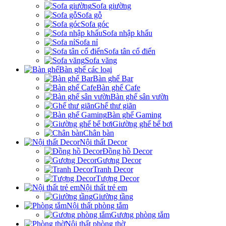
Sofa giường
Sofa gỗ
Sofa góc
Sofa nhập khẩu
Sofa nỉ
Sofa tân cổ điển
Sofa văng
Bàn ghế các loại
Bàn ghế Bar
Bàn ghế Cafe
Bàn ghế sân vườn
Ghế thư giãn
Bàn ghế Gaming
Giường ghế bể bơi
Chân bàn
Nội thất Decor
Đồng hồ Decor
Gương Decor
Tranh Decor
Tượng Decor
Nội thất trẻ em
Giường tầng
Nội thất phòng tắm
Gương phòng tắm
Nội thất phòng thờ