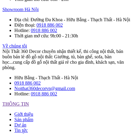
Showroom Hà Nội
Địa chỉ
: Đường Đa Khoa - Hữu Bằng - Thạch Thất - Hà Nội
Điện thoại
:
0918 886 002
Hotline
:
0918 886 002
Thời gian mở cửa
: 9h:00 - 21:30h
Về chúng tôi
Nội Thất 360 Decor chuyên nhận thiết kế, thi công nội thất, bán
buôn bán lẻ đồ gỗ nội thất: Giường, tủ, bàn ghế, sofa, bàn
học...cung cấp đồ gỗ nội thất giá rẻ cho gia đình, khách sạn, văn
phòng.
Hữu Bằng - Thạch Thất - Hà Nội
0918 886 002
Noithat360decorvn@gmail.com
Hotline:
0918 886 002
THÔNG TIN
Giới thiệu
Sản phẩm
Dự án
Tin tức