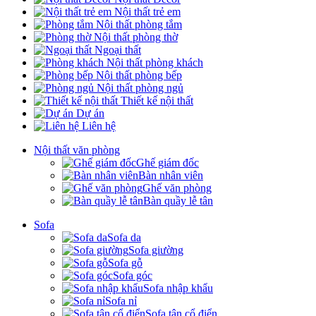
Nội thất trẻ em
Nội thất phòng tắm
Nội thất phòng thờ
Ngoại thất
Nội thất phòng khách
Nội thất phòng bếp
Nội thất phòng ngủ
Thiết kế nội thất
Dự án
Liên hệ
Nội thất văn phòng
Ghế giám đốc
Bàn nhân viên
Ghế văn phòng
Bàn quầy lễ tân
Sofa
Sofa da
Sofa giường
Sofa gỗ
Sofa góc
Sofa nhập khẩu
Sofa nỉ
Sofa tân cổ điển