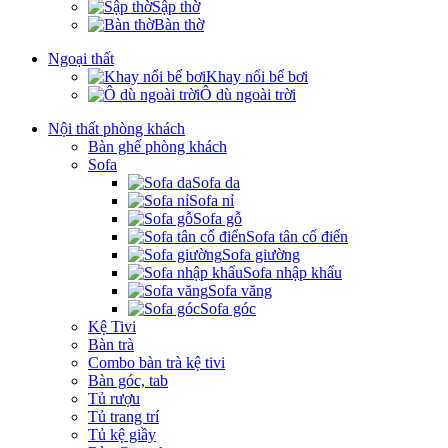
Sập thờ
Bàn thờ
Ngoại thất
Khay nổi bể bơi
Ô dù ngoài trời
Nội thất phòng khách
Bàn ghế phòng khách
Sofa
Sofa da
Sofa nỉ
Sofa gỗ
Sofa tân cổ điển
Sofa giường
Sofa nhập khẩu
Sofa văng
Sofa góc
Kệ Tivi
Bàn trà
Combo bàn trà kệ tivi
Bàn góc, tab
Tủ rượu
Tủ trang trí
Tủ kệ giầy