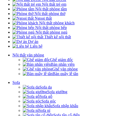
Nội thất trẻ em
Nội thất phòng tắm
Nội thất phòng thờ
Ngoại thất
Nội thất phòng khách
Nội thất phòng bếp
Nội thất phòng ngủ
Thiết kế nội thất
Dự án
Liên hệ
Nội thất văn phòng
Ghế giám đốc
Bàn nhân viên
Ghế văn phòng
Bàn quầy lễ tân
Sofa
Sofa da
Sofa giường
Sofa gỗ
Sofa góc
Sofa nhập khẩu
Sofa nỉ
Sofa tân cổ điển