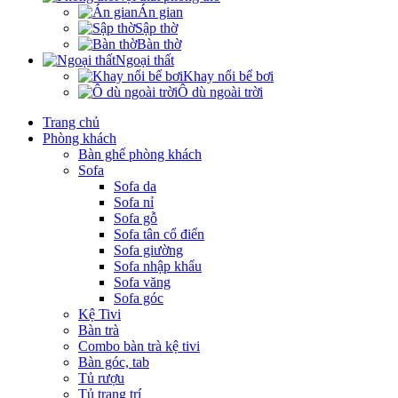
Án gian
Sập thờ
Bàn thờ
Ngoại thất
Khay nổi bể bơi
Ô dù ngoài trời
Trang chủ
Phòng khách
Bàn ghế phòng khách
Sofa
Sofa da
Sofa nỉ
Sofa gỗ
Sofa tân cổ điển
Sofa giường
Sofa nhập khẩu
Sofa văng
Sofa góc
Kệ Tivi
Bàn trà
Combo bàn trà kệ tivi
Bàn góc, tab
Tủ rượu
Tủ trang trí