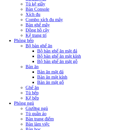
Tủ kệ giầy
Bàn Console
Xích đu
Combo xích đu mây
Bàn ghế mây
Đồng hồ cây
Kệ trang trí
Phòng bếp
Bộ bàn ghế ăn
Bộ bàn ghế ăn mặt đá
Bộ bàn ghế ăn mặt kính
Bộ bàn ghế ăn mặt gỗ
Bàn ăn
Bàn ăn mặt đá
Bàn ăn mặt kính
Bàn ăn mặt gỗ
Ghế ăn
Tủ bếp
Kệ bếp
Phòng ngủ
Giường ngủ
Tủ quần áo
Bàn trang điểm
Bàn làm việc
Bàn học