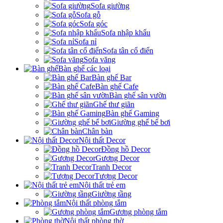
Sofa giường
Sofa gỗ
Sofa góc
Sofa nhập khẩu
Sofa nỉ
Sofa tân cổ điển
Sofa văng
Bàn ghế các loại
Bàn ghế Bar
Bàn ghế Cafe
Bàn ghế sân vườn
Ghế thư giãn
Bàn ghế Gaming
Giường ghế bể bơi
Chân bàn
Nội thất Decor
Đồng hồ Decor
Gương Decor
Tranh Decor
Tượng Decor
Nội thất trẻ em
Giường tầng
Nội thất phòng tắm
Gương phòng tắm
Nội thất phòng thờ