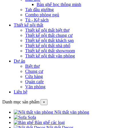
Bàn ghế học thông minh
Tab đầu giường
Combo phòng ngủ
Tủ - Kệ sách
Thiết kế nội thất
Thiết kế nội thất biệt thự
Thiết kế nội thất chung cư
Thiết kế nội thất khách sạn
Thiết kế nội thất nhà phố
Thiết kế nội thất showroom
Thiết kế nội thất văn phòng
Dự án
Biệt thự
Chung cư
Cửa hàng
Quán cafe
Văn phòng
Liên hệ
Danh mục sản phẩm
×
Nội thất văn phòng
Sofa
Bàn ghế các loại
Nội thất Decor