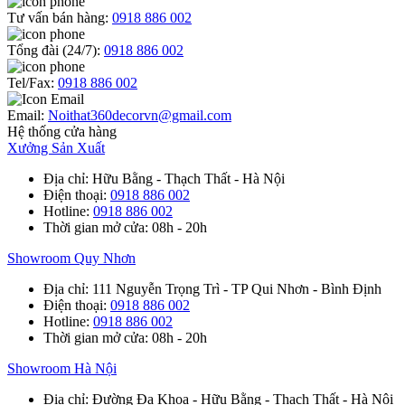
Tư vấn bán hàng:
0918 886 002
Tổng đài (24/7):
0918 886 002
Tel/Fax:
0918 886 002
Email:
Noithat360decorvn@gmail.com
Hệ thống cửa hàng
Xưởng Sản Xuất
Địa chỉ
: Hữu Bằng - Thạch Thất - Hà Nội
Điện thoại
:
0918 886 002
Hotline
:
0918 886 002
Thời gian mở cửa
: 08h - 20h
Showroom Quy Nhơn
Địa chỉ
: 111 Nguyễn Trọng Trì - TP Qui Nhơn - Bình Định
Điện thoại
:
0918 886 002
Hotline
:
0918 886 002
Thời gian mở cửa
: 08h - 20h
Showroom Hà Nội
Địa chỉ
: Đường Đa Khoa - Hữu Bằng - Thạch Thất - Hà Nội