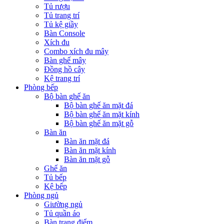
Tủ rượu
Tủ trang trí
Tủ kệ giầy
Bàn Console
Xích đu
Combo xích đu mây
Bàn ghế mây
Đồng hồ cây
Kệ trang trí
Phòng bếp
Bộ bàn ghế ăn
Bộ bàn ghế ăn mặt đá
Bộ bàn ghế ăn mặt kính
Bộ bàn ghế ăn mặt gỗ
Bàn ăn
Bàn ăn mặt đá
Bàn ăn mặt kính
Bàn ăn mặt gỗ
Ghế ăn
Tủ bếp
Kệ bếp
Phòng ngủ
Giường ngủ
Tủ quần áo
Bàn trang điểm