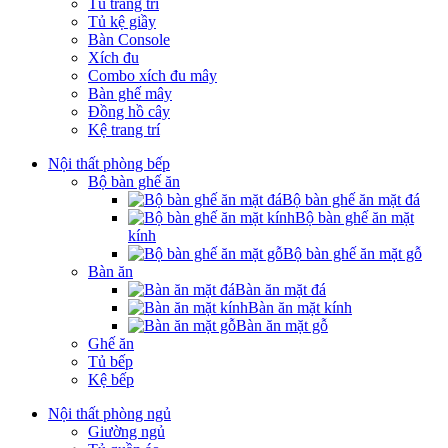
Tủ trang trí
Tủ kệ giầy
Bàn Console
Xích đu
Combo xích đu mây
Bàn ghế mây
Đồng hồ cây
Kệ trang trí
Nội thất phòng bếp
Bộ bàn ghế ăn
Bộ bàn ghế ăn mặt đá
Bộ bàn ghế ăn mặt
kính
Bộ bàn ghế ăn mặt gỗ
Bàn ăn
Bàn ăn mặt đá
Bàn ăn mặt kính
Bàn ăn mặt gỗ
Ghế ăn
Tủ bếp
Kệ bếp
Nội thất phòng ngủ
Giường ngủ