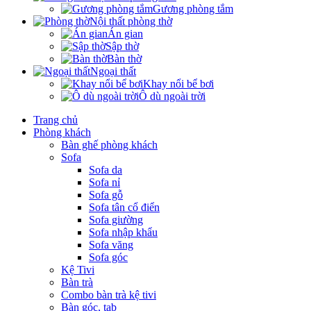
Gương phòng tắm
Nội thất phòng thờ
Án gian
Sập thờ
Bàn thờ
Ngoại thất
Khay nổi bể bơi
Ô dù ngoài trời
Trang chủ
Phòng khách
Bàn ghế phòng khách
Sofa
Sofa da
Sofa nỉ
Sofa gỗ
Sofa tân cổ điển
Sofa giường
Sofa nhập khẩu
Sofa văng
Sofa góc
Kệ Tivi
Bàn trà
Combo bàn trà kệ tivi
Bàn góc, tab