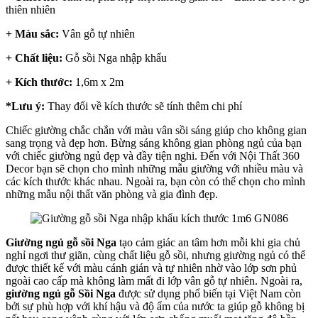
thiên nhiên
+ Màu sắc:
Vân gỗ tự nhiên
+ Chất liệu:
Gỗ sồi Nga nhập khẩu
+ Kích thước:
1,6m x 2m
*Lưu ý:
Thay đổi về kích thước sẽ tính thêm chi phí
Chiếc giường chắc chắn với màu vân sồi sáng giúp cho không gian
sang trọng và đẹp hơn. Bừng sáng không gian phòng ngủ của bạn
với chiếc giường ngủ đẹp và đầy tiện nghi. Đến với Nội Thất 360
Decor bạn sẽ chọn cho mình những mẫu giường với nhiều màu và
các kích thước khác nhau. Ngoài ra, bạn còn có thể chọn cho mình
những mẫu nội thất văn phòng và gia đình đẹp.
Giường ngủ gỗ sồi Nga
tạo cảm giác an tâm hơn mỗi khi gia chủ
nghỉ ngơi thư giãn, cùng chất liệu gỗ sồi, nhưng giường ngủ có thể
được thiết kế với màu cánh gián và tự nhiên nhờ vào lớp sơn phủ
ngoài cao cấp mà không làm mất đi lớp vân gỗ tự nhiên. Ngoài ra,
giường ngủ gỗ Sồi Nga
được sử dụng phổ biến tại Việt Nam còn
bởi sự phù hợp với khí hậu và độ ẩm của nước ta giúp gỗ không bị