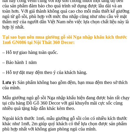
nất hay cong vênh cùng với lớp sơn chống muối mọt tăng độ bền
của sản phẩm đảm bảo cho quá trình sử dụng được lâu dài và an
toàn hơn. Với giá thành không quá cao cho mỗi mẫu thiết kế giường
ngủ từ gỗ sồi, phù hợp với mức thu nhập cũng như nhu cầu về mặt
thẩm mỹ của người dân Việt Nam nên việc lựa chọn chất liệu này là
hợp lý nhất.
Tại sao bạn nên mua
giường gỗ sồi Nga nhập khẩu kích thước
1m6 GN086 tại Nội Thất 360 Decor
:
– Hỗ trợ giao hàng toàn quốc.
– Bảo hành 1 năm
– Hỗ trợ đặt may đệm theo ý của khách hàng.
Lưu ý:
Sản phẩm không bao gồm đệm, bạn mua đệm theo sở thích
của mình.
Mẫu giường ngủ gỗ sồi Nga nhập khẩu hiện đang được bán rất chạy
tại cửa hàng Đồ Gỗ 360 Decor với giá khuyến mãi cực sốc cùng
nhiều quà tặng hấp dẫn khác kèm theo.
Ngoài kích thước 1m6, mẫu giường gỗ sồi còn có nhiều kích thước
khác như 1m8, 2m giúp quý khách có thể lựa chọn được sản phẩm
phù hợp nhất với không gian phòng ngủ của mình.