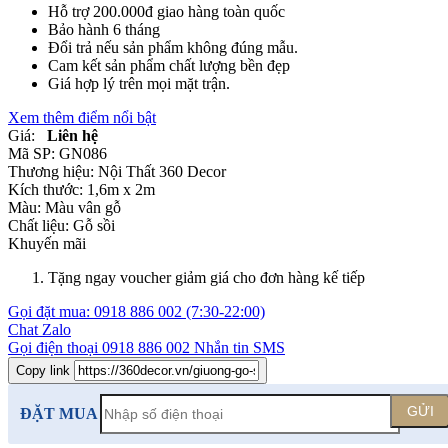
Hỗ trợ 200.000đ giao hàng toàn quốc
Bảo hành 6 tháng
Đổi trả nếu sản phẩm không đúng mẫu.
Cam kết sản phẩm chất lượng bền đẹp
Giá hợp lý trên mọi mặt trận.
Xem thêm điểm nổi bật
Giá:
Liên hệ
Mã SP:
GN086
Thương hiệu:
Nội Thất 360 Decor
Kích thước:
1,6m x 2m
Màu:
Màu vân gỗ
Chất liệu:
Gỗ sồi
Khuyến mãi
Tặng ngay voucher giảm giá cho đơn hàng kế tiếp
Gọi đặt mua:
0918 886 002
(7:30-22:00)
Chat Zalo
Gọi điện thoại
0918 886 002
Nhắn tin SMS
Copy link
GỬI
ĐẶT MUA