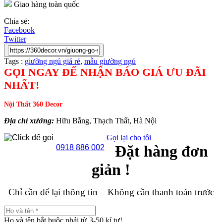
Giao hàng toàn quốc
Chia sẻ:
Facebook
Twitter
Tags :
giường ngủ giá rẻ
,
mẫu giường ngủ
GỌI NGAY ĐỂ NHẬN BÁO GIÁ ƯU ĐÃI
NHẤT!
Nội Thất 360 Decor
Địa chỉ xưởng:
Hữu Bằng, Thạch Thất, Hà Nội
Gọi lại cho tôi
Đặt hàng đơn
0918 886 002
giản !
Chỉ cần để lại thông tin – Không cần thanh toán trước
Họ và tên bắt buộc phải từ 3-50 kí tự!