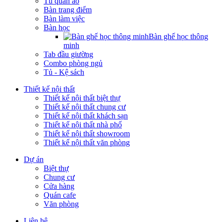
Tủ quần áo
Bàn trang điểm
Bàn làm việc
Bàn học
Bàn ghế học thông
minh
Tab đầu giường
Combo phòng ngủ
Tủ - Kệ sách
Thiết kế nội thất
Thiết kế nội thất biệt thự
Thiết kế nội thất chung cư
Thiết kế nội thất khách sạn
Thiết kế nội thất nhà phố
Thiết kế nội thất showroom
Thiết kế nội thất văn phòng
Dự án
Biệt thự
Chung cư
Cửa hàng
Quán cafe
Văn phòng
Liên hệ