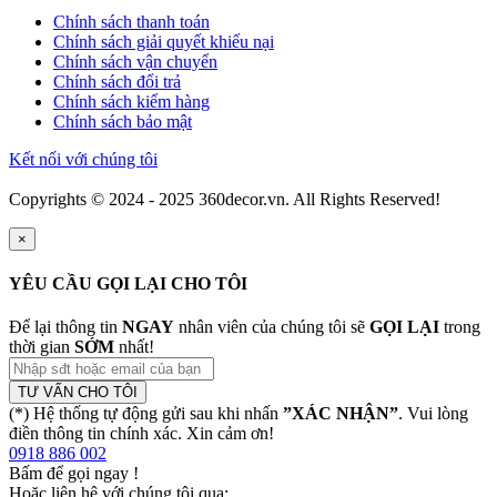
Chính sách thanh toán
Chính sách giải quyết khiếu nại
Chính sách vận chuyển
Chính sách đổi trả
Chính sách kiểm hàng
Chính sách bảo mật
Kết nối với chúng tôi
Copyrights © 2024 - 2025 360decor.vn. All Rights Reserved!
×
YÊU CẦU GỌI LẠI CHO TÔI
Để lại thông tin
NGAY
nhân viên của chúng tôi sẽ
GỌI LẠI
trong
thời gian
SỚM
nhất!
TƯ VẤN CHO TÔI
(*) Hệ thống tự động gửi sau khi nhấn
”XÁC NHẬN”
. Vui lòng
điền thông tin chính xác. Xin cảm ơn!
0918 886 002
Bấm để gọi ngay
!
Hoặc liên hệ với chúng tôi qua: