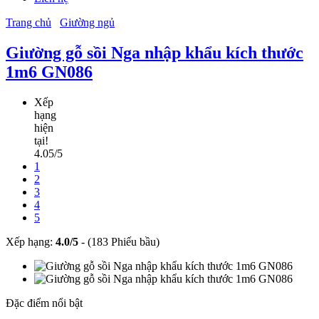
Trang chủ
Giường ngủ
Giường gỗ sồi Nga nhập khẩu kích thước
1m6 GN086
Xếp
hạng
hiện
tại!
4.05/5
1
2
3
4
5
Xếp hạng:
4.0
/
5
-
(183 Phiếu bầu)
Đặc điểm nổi bật