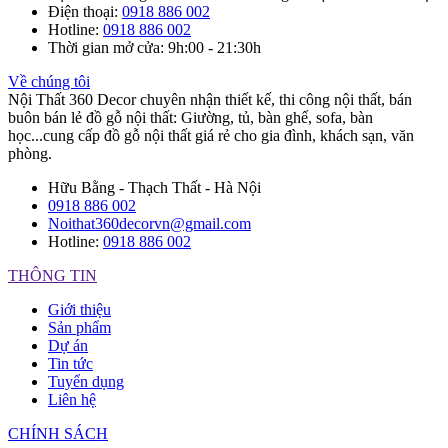
Điện thoại
:
0918 886 002
Hotline
:
0918 886 002
Thời gian mở cửa
: 9h:00 - 21:30h
Về chúng tôi
Nội Thất 360 Decor chuyên nhận thiết kế, thi công nội thất, bán
buôn bán lẻ đồ gỗ nội thất: Giường, tủ, bàn ghế, sofa, bàn
học...cung cấp đồ gỗ nội thất giá rẻ cho gia đình, khách sạn, văn
phòng.
Hữu Bằng - Thạch Thất - Hà Nội
0918 886 002
Noithat360decorvn@gmail.com
Hotline:
0918 886 002
THÔNG TIN
Giới thiệu
Sản phẩm
Dự án
Tin tức
Tuyển dụng
Liên hệ
CHÍNH SÁCH