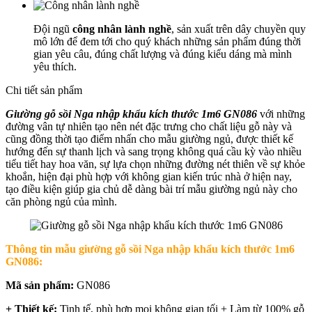
Đội ngũ
công nhân lành nghề
, sản xuất trên dây chuyền quy
mô lớn để đem tới cho quý khách những sản phẩm đúng thời
gian yêu câu, đúng chất lượng và đúng kiểu dáng mà mình
yêu thích.
Chi tiết sản phẩm
Giường gỗ sồi Nga nhập khẩu kích thước 1m6 GN086
với những
đường vân tự nhiên tạo nên nét đặc trưng cho chất liệu gỗ này và
cũng đồng thời tạo điểm nhấn cho mẫu giường ngủ, được thiết kế
hướng đến sự thanh lịch và sang trọng không quá cầu kỳ vào nhiều
tiểu tiết hay hoa văn, sự lựa chọn những đường nét thiên về sự khỏe
khoắn, hiện đại phù hợp với không gian kiến trúc nhà ở hiện nay,
tạo điều kiện giúp gia chủ dễ dàng bài trí mẫu giường ngủ này cho
căn phòng ngủ của mình.
Thông tin mẫu
giường gỗ sồi Nga nhập khẩu kích thước 1m6
GN086
:
Mã sản phẩm:
GN086
+ Thiết kế:
Tinh tế, phù hợp mọi không gian tối + Làm từ 100% gỗ