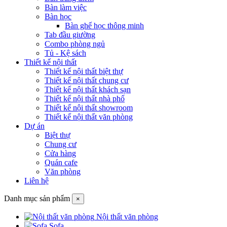
Bàn làm việc
Bàn học
Bàn ghế học thông minh
Tab đầu giường
Combo phòng ngủ
Tủ - Kệ sách
Thiết kế nội thất
Thiết kế nội thất biệt thự
Thiết kế nội thất chung cư
Thiết kế nội thất khách sạn
Thiết kế nội thất nhà phố
Thiết kế nội thất showroom
Thiết kế nội thất văn phòng
Dự án
Biệt thự
Chung cư
Cửa hàng
Quán cafe
Văn phòng
Liên hệ
Danh mục sản phẩm
×
Nội thất văn phòng
Sofa