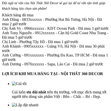
Đội ngũ tư vấn của Nội Thất 360 Decor sẽ gọi lại để tư vấn tận tình giúp
khách hàng lựa chọn sản phẩm
!
Khách hàng đã mua
Anh Dũng - 0833xxxxxx
-
Phường Hai Bà Trưng, Hà Nội - Đã
mua 2 giờ trước
Chị Ánh Vy - 0966xxxxxx
-
KĐT Ocean Park - Đã mua 3 giờ trước
Anh Tony Nguyễn - 0912xxxxxx
-
Căn hộ Gold Coast Nha Trang -
Đã mua 5 giờ trước
Chị Linh
-
Phường Tây Hồ - Đã mua 1 giờ trước
Anh Khánh - 0905xxxxxx
-
Giảng Võ, Hà Nội - Đã mua 30 phút
trước
Anh Cường - 091xxxxxxx
-
Phường Đa Kao, TP HCM - Đã mua 1
giờ trước
Ánh Dương - 0976xxxxxx
-
Sapa, Lào Cai - Đã mua 2 giờ trước
LỢI ÍCH KHI MUA HÀNG TẠI - NỘI THẤT 360 DECOR
Giá luôn
ưu đãi nhất
trên thị trường, với mục đích mang tới
người tiêu dùng sản phẩm Việt : Bền – Chắc – Rẻ - Đẹp.