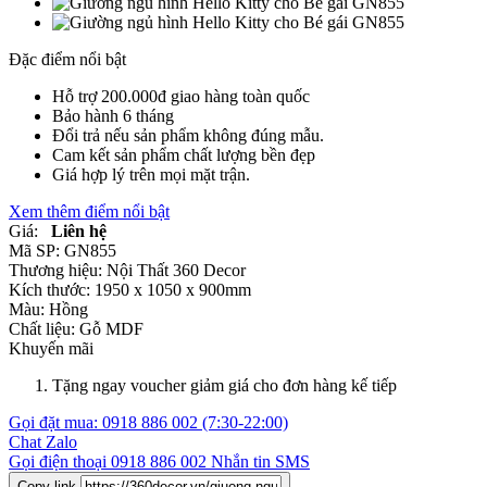
Đặc điểm nổi bật
Hỗ trợ 200.000đ giao hàng toàn quốc
Bảo hành 6 tháng
Đổi trả nếu sản phẩm không đúng mẫu.
Cam kết sản phẩm chất lượng bền đẹp
Giá hợp lý trên mọi mặt trận.
Xem thêm điểm nổi bật
Giá:
Liên hệ
Mã SP:
GN855
Thương hiệu:
Nội Thất 360 Decor
Kích thước:
1950 x 1050 x 900mm
Màu:
Hồng
Chất liệu:
Gỗ MDF
Khuyến mãi
Tặng ngay voucher giảm giá cho đơn hàng kế tiếp
Gọi đặt mua:
0918 886 002
(7:30-22:00)
Chat Zalo
Gọi điện thoại
0918 886 002
Nhắn tin SMS
Copy link