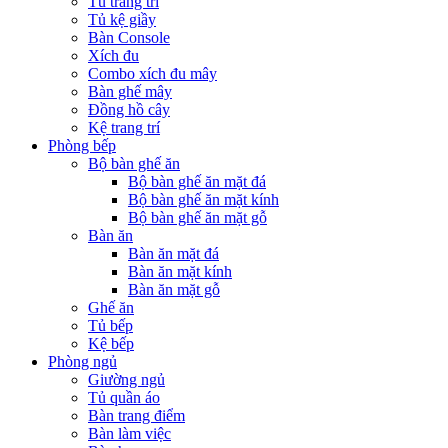
Tủ trang trí
Tủ kệ giầy
Bàn Console
Xích đu
Combo xích đu mây
Bàn ghế mây
Đồng hồ cây
Kệ trang trí
Phòng bếp
Bộ bàn ghế ăn
Bộ bàn ghế ăn mặt đá
Bộ bàn ghế ăn mặt kính
Bộ bàn ghế ăn mặt gỗ
Bàn ăn
Bàn ăn mặt đá
Bàn ăn mặt kính
Bàn ăn mặt gỗ
Ghế ăn
Tủ bếp
Kệ bếp
Phòng ngủ
Giường ngủ
Tủ quần áo
Bàn trang điểm
Bàn làm việc