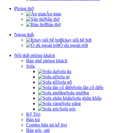
Phòng thờ
Án gian
Sập thờ
Bàn thờ
Ngoại thất
Khay nổi bể bơi
Ô dù ngoài trời
Nội thất phòng khách
Bàn ghế phòng khách
Sofa
Sofa da
Sofa nỉ
Sofa gỗ
Sofa tân cổ điển
Sofa giường
Sofa nhập khẩu
Sofa văng
Sofa góc
Kệ Tivi
Bàn trà
Combo bàn trà kệ tivi
Bàn góc, tab