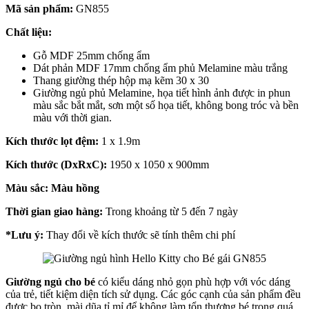
Mã sản phẩm:
GN855
Chất liệu:
Gỗ MDF 25mm chống ẩm
Dát phản MDF 17mm chống ẩm phủ Melamine màu trắng
Thang giường thép hộp mạ kẽm 30 x 30
Giường ngủ phủ Melamine, họa tiết hình ảnh được in phun
màu sắc bắt mắt, sơn một số họa tiết, không bong tróc và bền
màu với thời gian.
Kích thước lọt đệm:
1 x 1.9m
Kích thước (DxRxC):
1950 x 1050 x 900mm
Màu sắc:
Màu hồng
Thời gian giao hàng:
Trong khoảng từ 5 đến 7 ngày
*Lưu ý:
Thay đổi về kích thước sẽ tính thêm chi phí
Giường ngủ cho bé
có kiểu dáng nhỏ gọn phù hợp với vóc dáng
của trẻ, tiết kiệm diện tích sử dụng. Các góc cạnh của sản phẩm đều
được bo tròn, mài dũa tỉ mỉ để không làm tổn thương bé trong quá