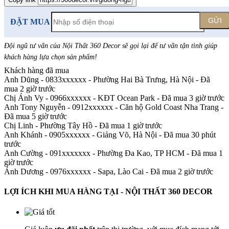
GỬI
ĐẶT MUA
Đội ngũ tư vấn của Nội Thất 360 Decor sẽ gọi lại để tư vấn tận tình giúp
khách hàng lựa chọn sản phẩm
!
Khách hàng đã mua
Anh Dũng - 0833xxxxxx
-
Phường Hai Bà Trưng, Hà Nội - Đã
mua 2 giờ trước
Chị Ánh Vy - 0966xxxxxx
-
KĐT Ocean Park - Đã mua 3 giờ trước
Anh Tony Nguyễn - 0912xxxxxx
-
Căn hộ Gold Coast Nha Trang -
Đã mua 5 giờ trước
Chị Linh
-
Phường Tây Hồ - Đã mua 1 giờ trước
Anh Khánh - 0905xxxxxx
-
Giảng Võ, Hà Nội - Đã mua 30 phút
trước
Anh Cường - 091xxxxxxx
-
Phường Đa Kao, TP HCM - Đã mua 1
giờ trước
Ánh Dương - 0976xxxxxx
-
Sapa, Lào Cai - Đã mua 2 giờ trước
LỢI ÍCH KHI MUA HÀNG TẠI - NỘI THẤT 360 DECOR