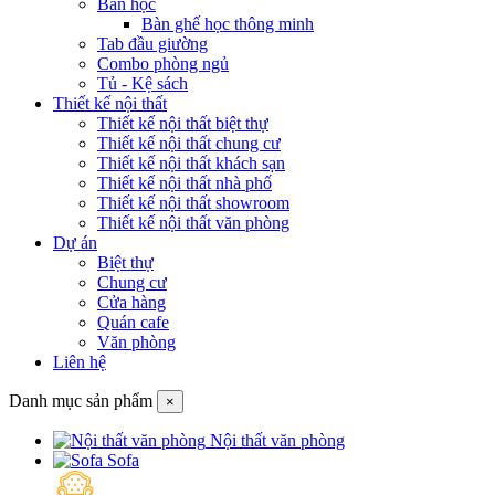
Bàn học
Bàn ghế học thông minh
Tab đầu giường
Combo phòng ngủ
Tủ - Kệ sách
Thiết kế nội thất
Thiết kế nội thất biệt thự
Thiết kế nội thất chung cư
Thiết kế nội thất khách sạn
Thiết kế nội thất nhà phố
Thiết kế nội thất showroom
Thiết kế nội thất văn phòng
Dự án
Biệt thự
Chung cư
Cửa hàng
Quán cafe
Văn phòng
Liên hệ
Danh mục sản phẩm
×
Nội thất văn phòng
Sofa