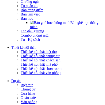
Giường ngủ
Tủ quần áo
Bàn trang điểm
Bàn làm việc
Bàn học
Bàn ghế học thông
minh
Tab đầu giường
Combo phòng ngủ
Tủ - Kệ sách
Thiết kế nội thất
Thiết kế nội thất biệt thự
Thiết kế nội thất chung cư
Thiết kế nội thất khách sạn
Thiết kế nội thất nhà phố
Thiết kế nội thất showroom
Thiết kế nội thất văn phòng
Dự án
Biệt thự
Chung cư
Cửa hàng
Quán cafe
Văn phòng