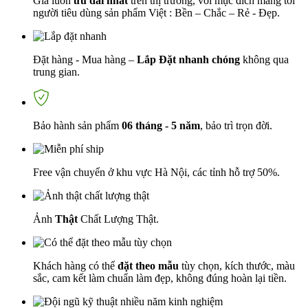
Giá luôn
ưu đãi nhất
trên thị trường, với mục đích mang tới
người tiêu dùng sản phẩm Việt : Bền – Chắc – Rẻ - Đẹp.
Đặt hàng - Mua hàng –
Lắp Đặt nhanh chóng
không qua
trung gian.
Bảo hành sản phẩm
06 tháng - 5 năm
, bảo trì trọn đời.
Free vận chuyển ở khu vực Hà Nội, các tỉnh hỗ trợ 50%.
Ảnh
Thật
Chất Lượng Thật.
Khách hàng có thể
đặt theo mẫu
tùy chọn, kích thước, màu
sắc, cam kết làm chuẩn làm đẹp, không đúng hoàn lại tiền.