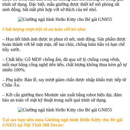
trình sử dụng. Đặc biệt, mẫu giường được thiết kế mô phỏng rất
sinh động, bắt mắt phù hợp với sở thích của trẻ nhỏ.
Chất lượng vượt trội và an toàn với trẻ nhỏ:
– Họa tiết hình ảnh được in phun rõ nét, sinh động. Sản phẩm được
hoàn thành với bề mặt mịn, dễ lau chùi, chống bám bẩn và hạn chế
trầy xước.
– Chất liệu: Gỗ MDF chống ẩm, đã qua xử lý chống cong vênh,
mối mọt bằng công nghệ tiên tiến, chất lượng không thua kém gỗ tự
nhiên 100%.
– Phụ kiện: Bản lề, ray trượt giảm chấn được nhập khẩu trực tiếp từ
Châu Âu.
– Kết cấu giường theo Module sản xuất bằng robot hiện đại, đảm
bảo an toàn về mặt kỹ thuật trong suốt quá trình sử dụng.
Tại sao bạn nên mua
Giường ngủ hình Hello Kitty cho Bé gái
GN855 tại Nội Thất 360 Decor
: