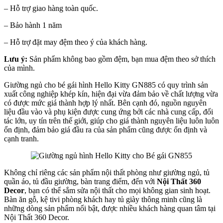
– Hỗ trợ giao hàng toàn quốc.
– Bảo hành 1 năm
– Hỗ trợ đặt may đệm theo ý của khách hàng.
Lưu ý:
Sản phẩm không bao gồm đệm, bạn mua đệm theo sở thích
của mình.
Giường ngủ cho bé gái hình Hello Kitty GN885 có quy trình sản
xuất công nghiệp khép kín, hiện đại vừa đảm bảo về chất lượng vừa
có được mức giá thành hợp lý nhất. Bên cạnh đó, nguồn nguyên
liệu đầu vào và phụ kiện được cung ứng bởi các nhà cung cấp, đối
tác lớn, uy tín trên thế giới, giúp cho giá thành nguyên liệu luôn luôn
ổn định, đảm bảo giá đầu ra của sản phẩm cũng được ổn định và
cạnh tranh.
Không chỉ riêng các sản phẩm nội thất phòng như giường ngủ, tủ
quần áo, tủ đầu giường, bàn trang điểm, đến với
Nội Thất 360
Decor
, bạn có thể sắm sửa nội thất cho mọi không gian sinh hoạt.
Bàn ăn gỗ, kệ tivi phòng khách hay tủ giày thông minh cũng là
những dòng sản phẩm nổi bật, được nhiều khách hàng quan tâm tại
Nội Thất 360 Decor.