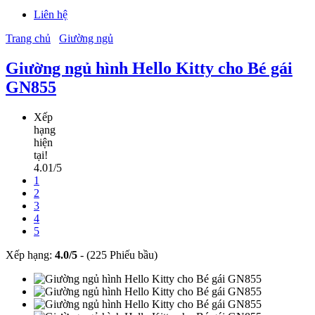
Liên hệ
Trang chủ
Giường ngủ
Giường ngủ hình Hello Kitty cho Bé gái
GN855
Xếp
hạng
hiện
tại!
4.01/5
1
2
3
4
5
Xếp hạng:
4.0
/
5
-
(225 Phiếu bầu)