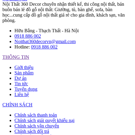
Nội Thất 360 Decor chuyên nhận thiết kế, thi công nội thất, bán
buôn bán lẻ đồ gỗ nội thất: Giường, tủ, bàn ghế, sofa, bàn
học...cung cấp đồ gỗ nội thất giá rẻ cho gia đình, khách sạn, văn
phòng.
Hữu Bằng - Thạch Thất - Hà Nội
0918 886 002
Noithat360decorvn@gmail.com
Hotline:
0918 886 002
THÔNG TIN
Giới thiệu
Sản phẩm
Dự án
Tin tức
Tuyển dụng
Liên hệ
CHÍNH SÁCH
Chính sách thanh toán
Chính sách giải quyết khiếu nại
Chính sách vận chuyển
Chính sách đổi trả