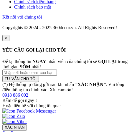
Chính sách kiểm hàng
Chính sách bảo mật
Kết nối với chúng tôi
Copyrights © 2024 - 2025 360decor.vn. All Rights Reserved!
×
YÊU CẦU GỌI LẠI CHO TÔI
Để lại thông tin
NGAY
nhân viên của chúng tôi sẽ
GỌI LẠI
trong
thời gian
SỚM
nhất!
TƯ VẤN CHO TÔI
(*) Hệ thống tự động gửi sau khi nhấn
”XÁC NHẬN”
. Vui lòng
điền thông tin chính xác. Xin cảm ơn!
0918 886 002
Bấm để gọi ngay
!
Hoặc liên hệ với chúng tôi qua:
XÁC NHẬN