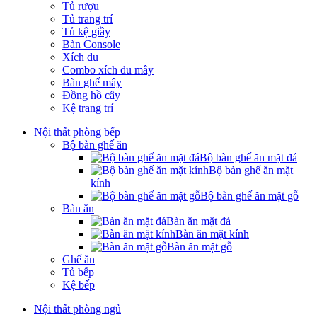
Tủ rượu
Tủ trang trí
Tủ kệ giầy
Bàn Console
Xích đu
Combo xích đu mây
Bàn ghế mây
Đồng hồ cây
Kệ trang trí
Nội thất phòng bếp
Bộ bàn ghế ăn
Bộ bàn ghế ăn mặt đá
Bộ bàn ghế ăn mặt
kính
Bộ bàn ghế ăn mặt gỗ
Bàn ăn
Bàn ăn mặt đá
Bàn ăn mặt kính
Bàn ăn mặt gỗ
Ghế ăn
Tủ bếp
Kệ bếp
Nội thất phòng ngủ