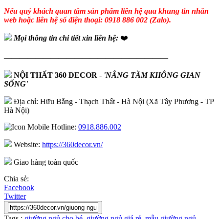
Nếu quý khách quan tâm sản phẩm liên hệ qua khung tin nhắn
web hoặc liên hệ số điện thoại: 0918 886 002 (Zalo).
Mọi thông tin chi tiết xin liên hệ:
❤️
—————————————————————
NỘI THẤT 360 DECOR
-
'NÂNG TẦM KHÔNG GIAN
SỐNG'
Địa chỉ: Hữu Bằng - Thạch Thất - Hà Nội (Xã Tây Phương - TP
Hà Nội)
Hotline:
0918.886.002
Website:
https://360decor.vn/
Giao hàng toàn quốc
Chia sẻ:
Facebook
Twitter
Tags :
giường ngủ cho bé
,
giường ngủ giá rẻ
,
mẫu giường ngủ