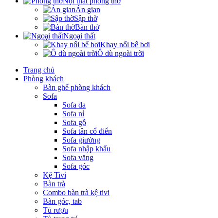
Nội thất phòng thờ
Án gian
Sập thờ
Bàn thờ
Ngoại thất
Khay nổi bể bơi
Ô dù ngoài trời
Trang chủ
Phòng khách
Bàn ghế phòng khách
Sofa
Sofa da
Sofa nỉ
Sofa gỗ
Sofa tân cổ điển
Sofa giường
Sofa nhập khẩu
Sofa văng
Sofa góc
Kệ Tivi
Bàn trà
Combo bàn trà kệ tivi
Bàn góc, tab
Tủ rượu