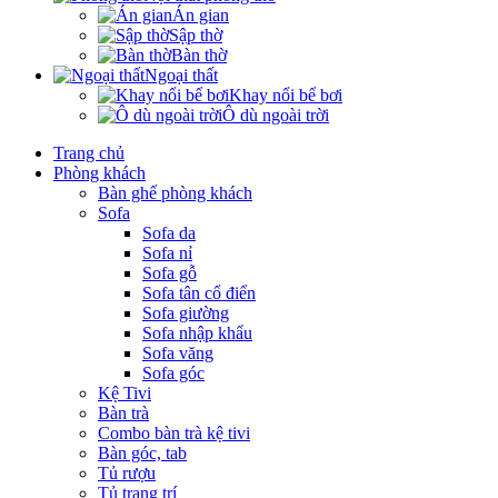
Án gian
Sập thờ
Bàn thờ
Ngoại thất
Khay nổi bể bơi
Ô dù ngoài trời
Trang chủ
Phòng khách
Bàn ghế phòng khách
Sofa
Sofa da
Sofa nỉ
Sofa gỗ
Sofa tân cổ điển
Sofa giường
Sofa nhập khẩu
Sofa văng
Sofa góc
Kệ Tivi
Bàn trà
Combo bàn trà kệ tivi
Bàn góc, tab
Tủ rượu
Tủ trang trí