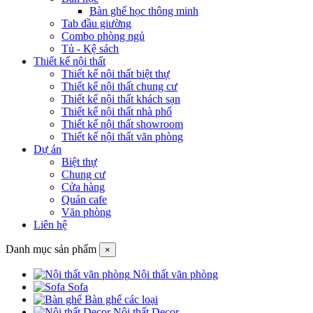
Bàn ghế học thông minh
Tab đầu giường
Combo phòng ngủ
Tủ - Kệ sách
Thiết kế nội thất
Thiết kế nội thất biệt thự
Thiết kế nội thất chung cư
Thiết kế nội thất khách sạn
Thiết kế nội thất nhà phố
Thiết kế nội thất showroom
Thiết kế nội thất văn phòng
Dự án
Biệt thự
Chung cư
Cửa hàng
Quán cafe
Văn phòng
Liên hệ
Danh mục sản phẩm
×
Nội thất văn phòng
Sofa
Bàn ghế các loại
Nội thất Decor