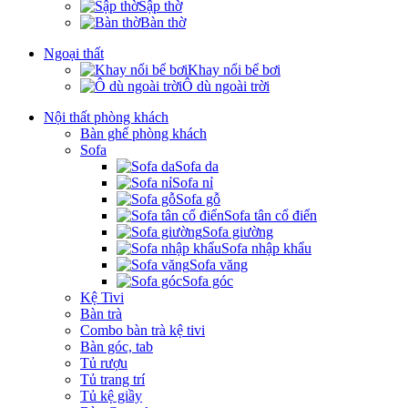
Sập thờ
Bàn thờ
Ngoại thất
Khay nổi bể bơi
Ô dù ngoài trời
Nội thất phòng khách
Bàn ghế phòng khách
Sofa
Sofa da
Sofa nỉ
Sofa gỗ
Sofa tân cổ điển
Sofa giường
Sofa nhập khẩu
Sofa văng
Sofa góc
Kệ Tivi
Bàn trà
Combo bàn trà kệ tivi
Bàn góc, tab
Tủ rượu
Tủ trang trí
Tủ kệ giầy