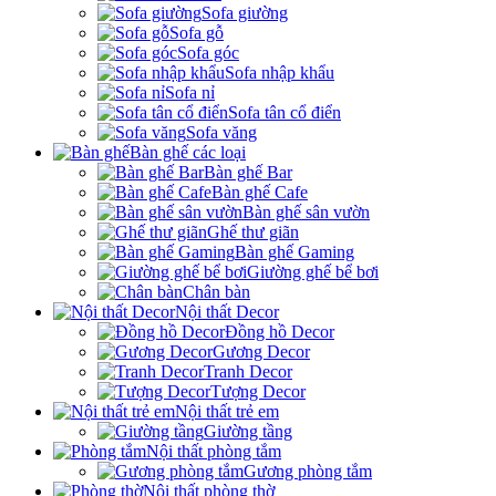
Sofa giường
Sofa gỗ
Sofa góc
Sofa nhập khẩu
Sofa nỉ
Sofa tân cổ điển
Sofa văng
Bàn ghế các loại
Bàn ghế Bar
Bàn ghế Cafe
Bàn ghế sân vườn
Ghế thư giãn
Bàn ghế Gaming
Giường ghế bể bơi
Chân bàn
Nội thất Decor
Đồng hồ Decor
Gương Decor
Tranh Decor
Tượng Decor
Nội thất trẻ em
Giường tầng
Nội thất phòng tắm
Gương phòng tắm
Nội thất phòng thờ