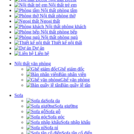
Nội thất trẻ em
Nội thất phòng tắm
Nội thất phòng thờ
Ngoại thất
Nội thất phòng khách
Nội thất phòng bếp
Nội thất phòng ngủ
Thiết kế nội thất
Dự án
Liên hệ
Nội thất văn phòng
Ghế giám đốc
Bàn nhân viên
Ghế văn phòng
Bàn quầy lễ tân
Sofa
Sofa da
Sofa giường
Sofa gỗ
Sofa góc
Sofa nhập khẩu
Sofa nỉ
Sofa tân cổ điển