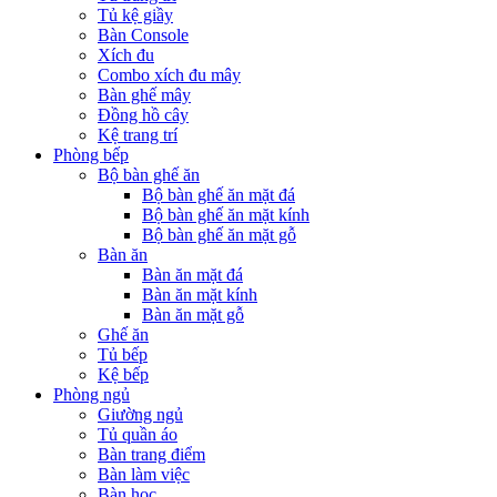
Tủ kệ giầy
Bàn Console
Xích đu
Combo xích đu mây
Bàn ghế mây
Đồng hồ cây
Kệ trang trí
Phòng bếp
Bộ bàn ghế ăn
Bộ bàn ghế ăn mặt đá
Bộ bàn ghế ăn mặt kính
Bộ bàn ghế ăn mặt gỗ
Bàn ăn
Bàn ăn mặt đá
Bàn ăn mặt kính
Bàn ăn mặt gỗ
Ghế ăn
Tủ bếp
Kệ bếp
Phòng ngủ
Giường ngủ
Tủ quần áo
Bàn trang điểm
Bàn làm việc
Bàn học