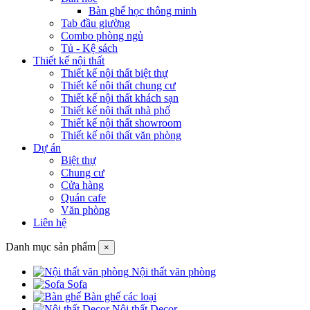
Bàn ghế học thông minh
Tab đầu giường
Combo phòng ngủ
Tủ - Kệ sách
Thiết kế nội thất
Thiết kế nội thất biệt thự
Thiết kế nội thất chung cư
Thiết kế nội thất khách sạn
Thiết kế nội thất nhà phố
Thiết kế nội thất showroom
Thiết kế nội thất văn phòng
Dự án
Biệt thự
Chung cư
Cửa hàng
Quán cafe
Văn phòng
Liên hệ
Danh mục sản phẩm
×
Nội thất văn phòng
Sofa
Bàn ghế các loại
Nội thất Decor