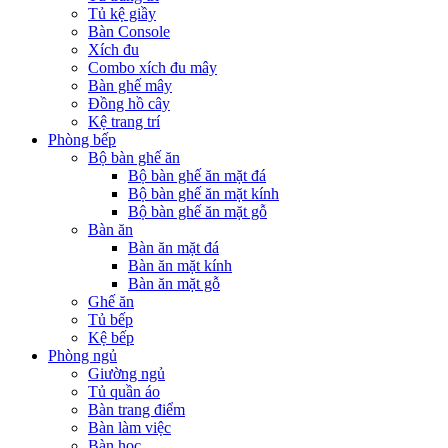
Tủ kệ giầy
Bàn Console
Xích đu
Combo xích đu mây
Bàn ghế mây
Đồng hồ cây
Kệ trang trí
Phòng bếp
Bộ bàn ghế ăn
Bộ bàn ghế ăn mặt đá
Bộ bàn ghế ăn mặt kính
Bộ bàn ghế ăn mặt gỗ
Bàn ăn
Bàn ăn mặt đá
Bàn ăn mặt kính
Bàn ăn mặt gỗ
Ghế ăn
Tủ bếp
Kệ bếp
Phòng ngủ
Giường ngủ
Tủ quần áo
Bàn trang điểm
Bàn làm việc
Bàn học