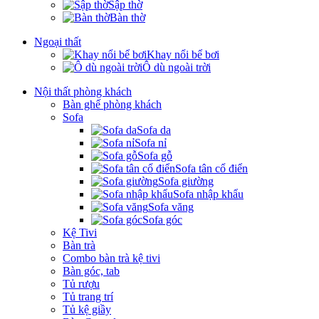
Sập thờ
Bàn thờ
Ngoại thất
Khay nổi bể bơi
Ô dù ngoài trời
Nội thất phòng khách
Bàn ghế phòng khách
Sofa
Sofa da
Sofa nỉ
Sofa gỗ
Sofa tân cổ điển
Sofa giường
Sofa nhập khẩu
Sofa văng
Sofa góc
Kệ Tivi
Bàn trà
Combo bàn trà kệ tivi
Bàn góc, tab
Tủ rượu
Tủ trang trí
Tủ kệ giầy