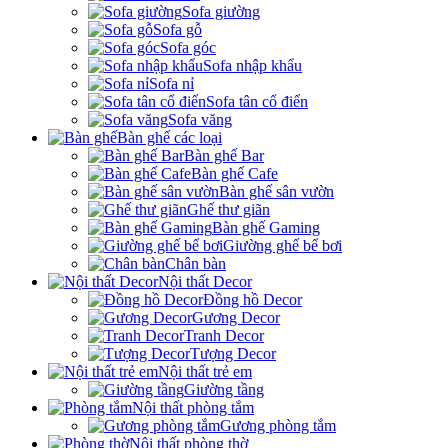
Sofa giường
Sofa gỗ
Sofa góc
Sofa nhập khẩu
Sofa nỉ
Sofa tân cổ điển
Sofa văng
Bàn ghế các loại
Bàn ghế Bar
Bàn ghế Cafe
Bàn ghế sân vườn
Ghế thư giãn
Bàn ghế Gaming
Giường ghế bể bơi
Chân bàn
Nội thất Decor
Đồng hồ Decor
Gương Decor
Tranh Decor
Tượng Decor
Nội thất trẻ em
Giường tầng
Nội thất phòng tắm
Gương phòng tắm
Nội thất phòng thờ