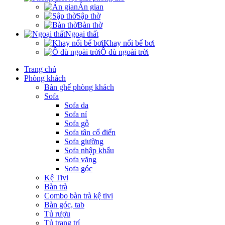
Án gian
Sập thờ
Bàn thờ
Ngoại thất
Khay nổi bể bơi
Ô dù ngoài trời
Trang chủ
Phòng khách
Bàn ghế phòng khách
Sofa
Sofa da
Sofa nỉ
Sofa gỗ
Sofa tân cổ điển
Sofa giường
Sofa nhập khẩu
Sofa văng
Sofa góc
Kệ Tivi
Bàn trà
Combo bàn trà kệ tivi
Bàn góc, tab
Tủ rượu
Tủ trang trí