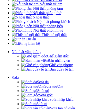
Nội thất trẻ em
Nội thất phòng tắm
Nội thất phòng thờ
Ngoại thất
Nội thất phòng khách
Nội thất phòng bếp
Nội thất phòng ngủ
Thiết kế nội thất
Dự án
Liên hệ
Nội thất văn phòng
Ghế giám đốc
Bàn nhân viên
Ghế văn phòng
Bàn quầy lễ tân
Sofa
Sofa da
Sofa giường
Sofa gỗ
Sofa góc
Sofa nhập khẩu
Sofa nỉ
Sofa tân cổ điển