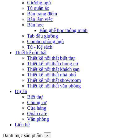
Giường ngủ
Tủ quần áo
Bàn trang điểm
Bàn làm việc
Bàn học
Bàn ghế học thông minh
Tab đầu giường
Combo phòng ngủ
Tủ - Kệ sách
Thiết kế nội thất
Thiết kế nội thất biệt thự
Thiết kế nội thất chung cư
Thiết kế nội thất khách sạn
Thiết kế nội thất nhà phố
Thiết kế nội thất showroom
Thiết kế nội thất văn phòng
Dự án
Biệt thự
Chung cư
Cửa hàng
Quán cafe
Văn phòng
Liên hệ
Danh mục sản phẩm
×