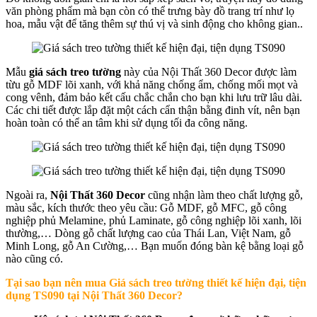
văn phòng phẩm mà bạn còn có thể trưng bày đồ trang trí như lọ
hoa, mẫu vật để tăng thêm sự thú vị và sinh động cho không gian..
Mẫu
giá sách treo tường
này của Nội Thất 360 Decor được làm
từu gỗ MDF lõi xanh, với khả năng chống ẩm, chống mối mọt và
cong vênh, đảm bảo kết cấu chắc chắn cho bạn khi lưu trữ lâu dài.
Các chi tiết được lắp đặt một cách cẩn thận bằng đinh vít, nên bạn
hoàn toàn có thể an tâm khi sử dụng tối đa công năng.
Ngoài ra,
Nội Thất 360 Decor
cũng nhận làm theo chất lượng gỗ,
màu sắc, kích thước theo yêu cầu: Gỗ MDF, gỗ MFC, gỗ công
nghiệp phủ Melamine, phủ Laminate, gỗ công nghiệp lõi xanh, lõi
thường,… Dòng gỗ chất lượng cao của Thái Lan, Việt Nam, gỗ
Minh Long, gỗ An Cường,… Bạn muốn đóng bàn kệ bằng loại gỗ
nào cũng có.
Tại sao bạn nên mua
Giá sách treo tường thiết kế hiện đại, tiện
dụng TS090 tại Nội Thất 360 Decor?