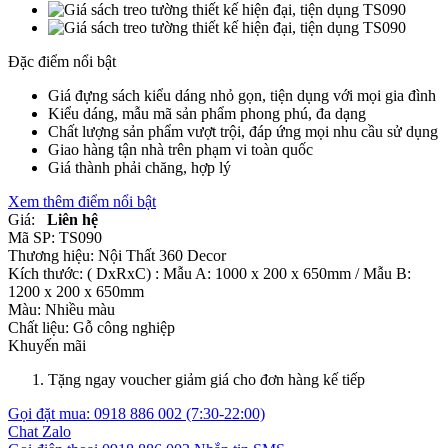
Đặc điểm nổi bật
Giá đựng sách kiểu dáng nhỏ gọn, tiện dụng với mọi gia đình
Kiểu dáng, mẫu mã sản phẩm phong phú, đa dạng
Chất lượng sản phẩm vượt trội, đáp ứng mọi nhu cầu sử dụng
Giao hàng tận nhà trên phạm vi toàn quốc
Giá thành phải chăng, hợp lý
Xem thêm điểm nổi bật
Giá:
Liên hệ
Mã SP:
TS090
Thương hiệu:
Nội Thất 360 Decor
Kích thước:
( DxRxC) : Mẫu A: 1000 x 200 x 650mm / Mẫu B:
1200 x 200 x 650mm
Màu:
Nhiều màu
Chất liệu:
Gỗ công nghiệp
Khuyến mãi
Tặng ngay voucher giảm giá cho đơn hàng kế tiếp
Gọi đặt mua:
0918 886 002
(7:30-22:00)
Chat Zalo