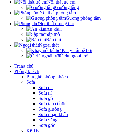
Nội thất trẻ em
Giường tầng
Nội thất phòng tắm
Gương phòng tắm
Nội thất phòng thờ
Án gian
Sập thờ
Bàn thờ
Ngoại thất
Khay nổi bể bơi
Ô dù ngoài trời
Trang chủ
Phòng khách
Bàn ghế phòng khách
Sofa
Sofa da
Sofa nỉ
Sofa gỗ
Sofa tân cổ điển
Sofa giường
Sofa nhập khẩu
Sofa văng
Sofa góc
Kệ Tivi