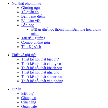
Nội thất phòng ngủ
Giường ngủ
Tủ quần áo
Bàn trang điểm
Bàn làm việc
Bàn học
Bàn ghế học thông
minh
Tab đầu giường
Combo phòng ngủ
Tủ - Kệ sách
Thiết kế nội thất
Thiết kế nội thất biệt thự
Thiết kế nội thất chung cư
Thiết kế nội thất khách sạn
Thiết kế nội thất nhà phố
Thiết kế nội thất showroom
Thiết kế nội thất văn phòng
Dự án
Biệt thự
Chung cư
Cửa hàng
Quán cafe