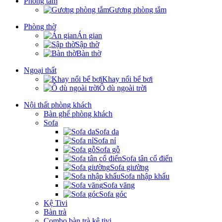
Phòng tắm
Gương phòng tắm
Phòng thờ
Án gian
Sập thờ
Bàn thờ
Ngoại thất
Khay nổi bể bơi
Ô dù ngoài trời
Nội thất phòng khách
Bàn ghế phòng khách
Sofa
Sofa da
Sofa nỉ
Sofa gỗ
Sofa tân cổ điển
Sofa giường
Sofa nhập khẩu
Sofa văng
Sofa góc
Kệ Tivi
Bàn trà
Combo bàn trà kệ tivi