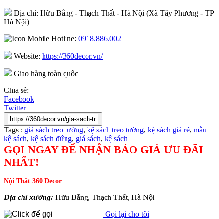
Địa chỉ: Hữu Bằng - Thạch Thất - Hà Nội (Xã Tây Phương - TP
Hà Nội)
Hotline:
0918.886.002
Website:
https://360decor.vn/
Giao hàng toàn quốc
Chia sẻ:
Facebook
Twitter
Tags :
giá sách treo tường
,
kệ sách treo tường
,
kệ sách giá rẻ
,
mẫu
kệ sách
,
kệ sách đứng
,
giá sách
,
kệ sách
GỌI NGAY ĐỂ NHẬN BÁO GIÁ ƯU ĐÃI
NHẤT!
Nội Thất 360 Decor
Địa chỉ xưởng:
Hữu Bằng, Thạch Thất, Hà Nội
Gọi lại cho tôi