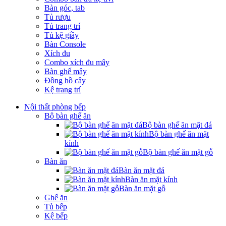
Bàn góc, tab
Tủ rượu
Tủ trang trí
Tủ kệ giầy
Bàn Console
Xích đu
Combo xích đu mây
Bàn ghế mây
Đồng hồ cây
Kệ trang trí
Nội thất phòng bếp
Bộ bàn ghế ăn
Bộ bàn ghế ăn mặt đá
Bộ bàn ghế ăn mặt
kính
Bộ bàn ghế ăn mặt gỗ
Bàn ăn
Bàn ăn mặt đá
Bàn ăn mặt kính
Bàn ăn mặt gỗ
Ghế ăn
Tủ bếp
Kệ bếp