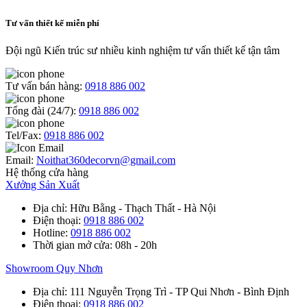
Tư vấn thiết kế miễn phí
Đội ngũ Kiến trúc sư nhiều kinh nghiệm tư vấn thiết kế tận tâm
Tư vấn bán hàng:
0918 886 002
Tổng đài (24/7):
0918 886 002
Tel/Fax:
0918 886 002
Email:
Noithat360decorvn@gmail.com
Hệ thống cửa hàng
Xưởng Sản Xuất
Địa chỉ
: Hữu Bằng - Thạch Thất - Hà Nội
Điện thoại
:
0918 886 002
Hotline
:
0918 886 002
Thời gian mở cửa
: 08h - 20h
Showroom Quy Nhơn
Địa chỉ
: 111 Nguyễn Trọng Trì - TP Qui Nhơn - Bình Định
Điện thoại
:
0918 886 002