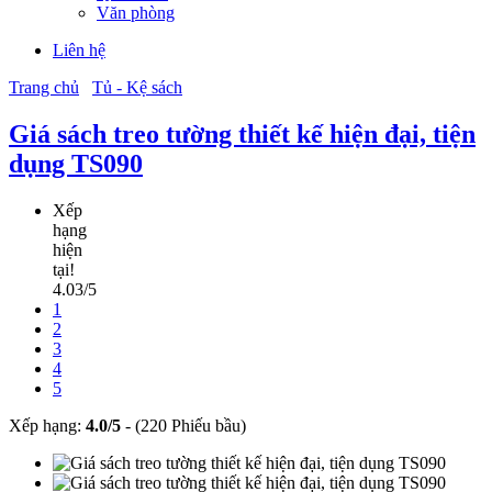
Văn phòng
Liên hệ
Trang chủ
Tủ - Kệ sách
Giá sách treo tường thiết kế hiện đại, tiện
dụng TS090
Xếp
hạng
hiện
tại!
4.03/5
1
2
3
4
5
Xếp hạng:
4.0
/
5
-
(220 Phiếu bầu)