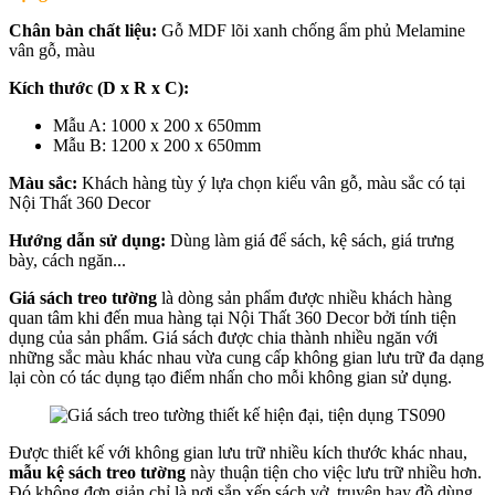
Chân bàn chất liệu:
Gỗ MDF lõi xanh chống ẩm phủ Melamine
vân gỗ, màu
Kích thước (D x R x C):
Mẫu A: 1000 x 200 x 650mm
Mẫu B: 1200 x 200 x 650mm
Màu sắc:
Khách hàng tùy ý lựa chọn kiểu vân gỗ, màu sắc có tại
Nội Thất 360 Decor
Hướng dẫn sử dụng:
Dùng làm giá để sách, kệ sách, giá trưng
bày, cách ngăn...
Giá sách treo tường
là dòng sản phẩm được nhiều khách hàng
quan tâm khi đến mua hàng tại Nội Thất 360 Decor bởi tính tiện
dụng của sản phẩm. Giá sách được chia thành nhiều ngăn với
những sắc màu khác nhau vừa cung cấp không gian lưu trữ đa dạng
lại còn có tác dụng tạo điểm nhấn cho mỗi không gian sử dụng.
Được thiết kế với không gian lưu trữ nhiều kích thước khác nhau,
mẫu kệ sách treo tường
này thuận tiện cho việc lưu trữ nhiều hơn.
Đó không đơn giản chỉ là nơi sắp xếp sách vở, truyện hay đồ dùng