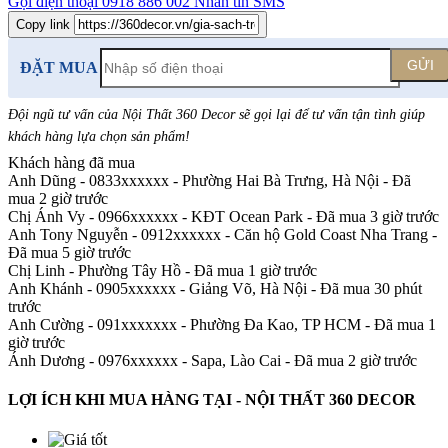
Gọi điện thoại
0918 886 002
Nhắn tin SMS
Copy link
GỬI
ĐẶT MUA
Đội ngũ tư vấn của Nội Thất 360 Decor sẽ gọi lại để tư vấn tận tình giúp
khách hàng lựa chọn sản phẩm
!
Khách hàng đã mua
Anh Dũng - 0833xxxxxx
-
Phường Hai Bà Trưng, Hà Nội - Đã
mua 2 giờ trước
Chị Ánh Vy - 0966xxxxxx
-
KĐT Ocean Park - Đã mua 3 giờ trước
Anh Tony Nguyễn - 0912xxxxxx
-
Căn hộ Gold Coast Nha Trang -
Đã mua 5 giờ trước
Chị Linh
-
Phường Tây Hồ - Đã mua 1 giờ trước
Anh Khánh - 0905xxxxxx
-
Giảng Võ, Hà Nội - Đã mua 30 phút
trước
Anh Cường - 091xxxxxxx
-
Phường Đa Kao, TP HCM - Đã mua 1
giờ trước
Ánh Dương - 0976xxxxxx
-
Sapa, Lào Cai - Đã mua 2 giờ trước
LỢI ÍCH KHI MUA HÀNG TẠI - NỘI THẤT 360 DECOR