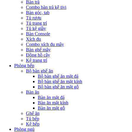
Bàn trà
Combo bàn trà kệ tivi
Bàn góc, tab
Tủ rượu
Tủ trang trí
Tủ kệ giầy
Bàn Console
Xích đu
Combo xích đu mây
Bàn ghế mây
Đồng hồ cây
Kệ trang trí
Phòng bếp
Bộ bàn ghế ăn
Bộ bàn ghế ăn mặt đá
Bộ bàn ghế ăn mặt kính
Bộ bàn ghế ăn mặt gỗ
Bàn ăn
Bàn ăn mặt đá
Bàn ăn mặt kính
Bàn ăn mặt gỗ
Ghế ăn
Tủ bếp
Kệ bếp
Phòng ngủ