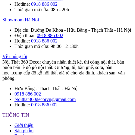
Hotline
:
0918 886 002
Thời gian mở cửa
: 08h - 20h
Showroom Hà Nội
Địa chỉ
: Đường Đa Khoa - Hữu Bằng - Thạch Thất - Hà Nội
Điện thoại
:
0918 886 002
Hotline
:
0918 886 002
Thời gian mở cửa
: 9h:00 - 21:30h
Về chúng tôi
Nội Thất 360 Decor chuyên nhận thiết kế, thi công nội thất, bán
buôn bán lẻ đồ gỗ nội thất: Giường, tủ, bàn ghế, sofa, bàn
học...cung cấp đồ gỗ nội thất giá rẻ cho gia đình, khách sạn, văn
phòng.
Hữu Bằng - Thạch Thất - Hà Nội
0918 886 002
Noithat360decorvn@gmail.com
Hotline:
0918 886 002
THÔNG TIN
Giới thiệu
Sản phẩm