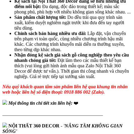
Kệ sách tại Nội Thất 360 Decor đang sở hữu những ưu
điểm nổi bật:
Đa dạng, độc đáo trong thiết kế; màu sắc
phong phú, phù hợp với nhiều không gian sống khác nhau. ...
Sản phẩm chất lượng tốt:
Do đều trải qua quy trình sản
xuất, kiểm duyệt nghiêm ngặt trước khi đưa đến tay người
tiêu dùng.
Chính sách bán hàng nhiều ưu đãi:
Lắp đặt, vận chuyển
trên phạm vi toàn quốc, cùng nhiều chương trình hậu mãi
khác. Các chương trình khuyến mãi diễn ra thường xuyên,
theo từng dịp khác nhau.
Nhận đóng kệ sách giá sách gỗ công nghiệp theo yêu cầu
nhanh chóng giá tốt:
Đặt làm theo các mẫu thiết kế bạn
thích (vui lòng gửi hình ảnh mẫu qua Zalo Nội Thất 360
Decor để được tư vấn.). Thời gian thi công nhanh và chuyên
nghiệp. Giá rẻ trực tiếp tại xưởng sản xuất.
Nếu quý khách quan tâm sản phẩm liên hệ qua khung tin nhắn
web hoặc liên hệ số điện thoại: 0918 886 002 (Zalo).
Mọi thông tin chi tiết xin liên hệ:
❤️
—————————————————————
NỘI THẤT 360 DECOR
-
'NÂNG TẦM KHÔNG GIAN
SỐNG'