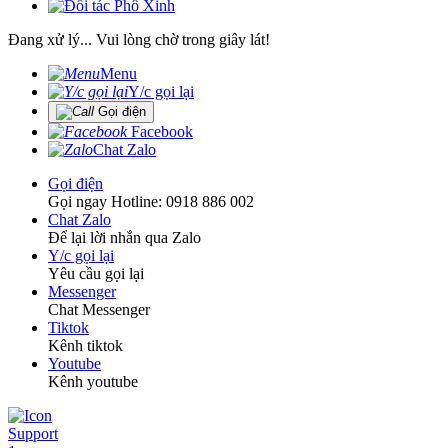
Đang xử lý... Vui lòng chờ trong giây lát!
Menu
Y/c gọi lại
Gọi điện
Facebook
Chat Zalo
Gọi điện
Gọi ngay Hotline: 0918 886 002
Chat Zalo
Để lại lời nhắn qua Zalo
Y/c gọi lại
Yêu cầu gọi lại
Messenger
Chat Messenger
Tiktok
Kênh tiktok
Youtube
Kênh youtube