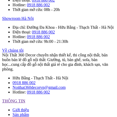
Điện thoại
:
0918 886 002
Hotline
:
0918 886 002
Thời gian mở cửa
: 08h - 20h
Showroom Hà Nội
Địa chỉ
: Đường Đa Khoa - Hữu Bằng - Thạch Thất - Hà Nội
Điện thoại
:
0918 886 002
Hotline
:
0918 886 002
Thời gian mở cửa
: 9h:00 - 21:30h
Về chúng tôi
Nội Thất 360 Decor chuyên nhận thiết kế, thi công nội thất, bán
buôn bán lẻ đồ gỗ nội thất: Giường, tủ, bàn ghế, sofa, bàn
học...cung cấp đồ gỗ nội thất giá rẻ cho gia đình, khách sạn, văn
phòng.
Hữu Bằng - Thạch Thất - Hà Nội
0918 886 002
Noithat360decorvn@gmail.com
Hotline:
0918 886 002
THÔNG TIN
Giới thiệu
Sản phẩm