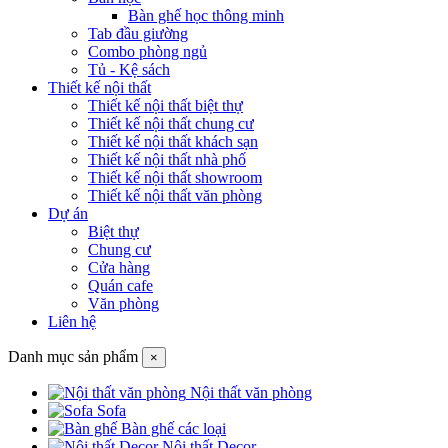
Bàn ghế học thông minh
Tab đầu giường
Combo phòng ngủ
Tủ - Kệ sách
Thiết kế nội thất
Thiết kế nội thất biệt thự
Thiết kế nội thất chung cư
Thiết kế nội thất khách sạn
Thiết kế nội thất nhà phố
Thiết kế nội thất showroom
Thiết kế nội thất văn phòng
Dự án
Biệt thự
Chung cư
Cửa hàng
Quán cafe
Văn phòng
Liên hệ
Danh mục sản phẩm
×
Nội thất văn phòng
Sofa
Bàn ghế các loại
Nội thất Decor