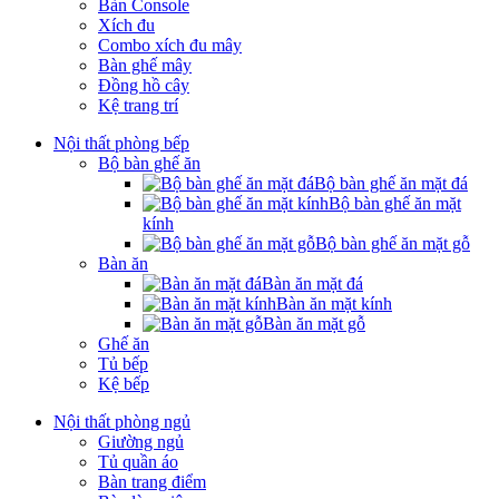
Bàn Console
Xích đu
Combo xích đu mây
Bàn ghế mây
Đồng hồ cây
Kệ trang trí
Nội thất phòng bếp
Bộ bàn ghế ăn
Bộ bàn ghế ăn mặt đá
Bộ bàn ghế ăn mặt
kính
Bộ bàn ghế ăn mặt gỗ
Bàn ăn
Bàn ăn mặt đá
Bàn ăn mặt kính
Bàn ăn mặt gỗ
Ghế ăn
Tủ bếp
Kệ bếp
Nội thất phòng ngủ
Giường ngủ
Tủ quần áo
Bàn trang điểm