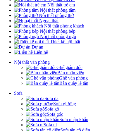
Nội thất trẻ em
Nội thất phòng tắm
Nội thất phòng thờ
Ngoại thất
Nội thất phòng khách
Nội thất phòng bếp
Nội thất phòng ngủ
Thiết kế nội thất
Dự án
Liên hệ
Nội thất văn phòng
Ghế giám đốc
Bàn nhân viên
Ghế văn phòng
Bàn quầy lễ tân
Sofa
Sofa da
Sofa giường
Sofa gỗ
Sofa góc
Sofa nhập khẩu
Sofa nỉ
Sofa tân cổ điển