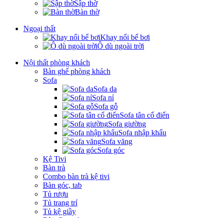
Sập thờ
Bàn thờ
Ngoại thất
Khay nổi bể bơi
Ô dù ngoài trời
Nội thất phòng khách
Bàn ghế phòng khách
Sofa
Sofa da
Sofa nỉ
Sofa gỗ
Sofa tân cổ điển
Sofa giường
Sofa nhập khẩu
Sofa văng
Sofa góc
Kệ Tivi
Bàn trà
Combo bàn trà kệ tivi
Bàn góc, tab
Tủ rượu
Tủ trang trí
Tủ kệ giầy