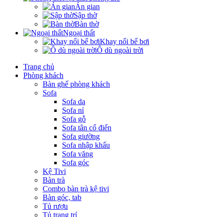
Án gian
Sập thờ
Bàn thờ
Ngoại thất
Khay nổi bể bơi
Ô dù ngoài trời
Trang chủ
Phòng khách
Bàn ghế phòng khách
Sofa
Sofa da
Sofa nỉ
Sofa gỗ
Sofa tân cổ điển
Sofa giường
Sofa nhập khẩu
Sofa văng
Sofa góc
Kệ Tivi
Bàn trà
Combo bàn trà kệ tivi
Bàn góc, tab
Tủ rượu
Tủ trang trí