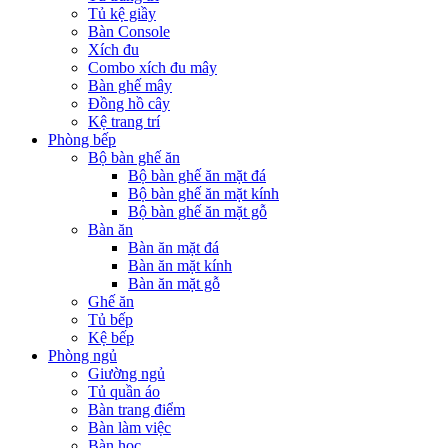
Tủ kệ giầy
Bàn Console
Xích đu
Combo xích đu mây
Bàn ghế mây
Đồng hồ cây
Kệ trang trí
Phòng bếp
Bộ bàn ghế ăn
Bộ bàn ghế ăn mặt đá
Bộ bàn ghế ăn mặt kính
Bộ bàn ghế ăn mặt gỗ
Bàn ăn
Bàn ăn mặt đá
Bàn ăn mặt kính
Bàn ăn mặt gỗ
Ghế ăn
Tủ bếp
Kệ bếp
Phòng ngủ
Giường ngủ
Tủ quần áo
Bàn trang điểm
Bàn làm việc
Bàn học