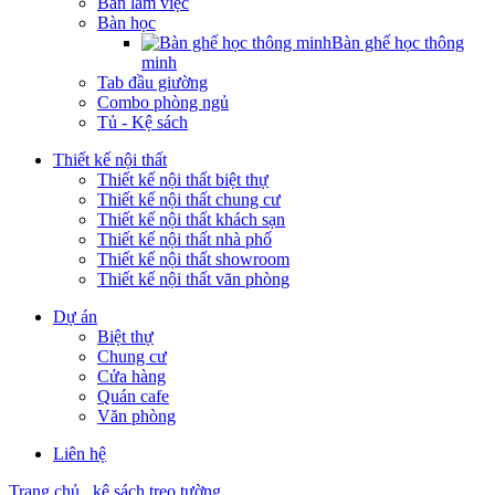
Bàn làm việc
Bàn học
Bàn ghế học thông
minh
Tab đầu giường
Combo phòng ngủ
Tủ - Kệ sách
Thiết kế nội thất
Thiết kế nội thất biệt thự
Thiết kế nội thất chung cư
Thiết kế nội thất khách sạn
Thiết kế nội thất nhà phố
Thiết kế nội thất showroom
Thiết kế nội thất văn phòng
Dự án
Biệt thự
Chung cư
Cửa hàng
Quán cafe
Văn phòng
Liên hệ
Trang chủ
kệ sách treo tường