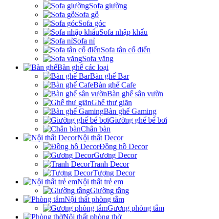
Sofa giường
Sofa gỗ
Sofa góc
Sofa nhập khẩu
Sofa nỉ
Sofa tân cổ điển
Sofa văng
Bàn ghế các loại
Bàn ghế Bar
Bàn ghế Cafe
Bàn ghế sân vườn
Ghế thư giãn
Bàn ghế Gaming
Giường ghế bể bơi
Chân bàn
Nội thất Decor
Đồng hồ Decor
Gương Decor
Tranh Decor
Tượng Decor
Nội thất trẻ em
Giường tầng
Nội thất phòng tắm
Gương phòng tắm
Nội thất phòng thờ