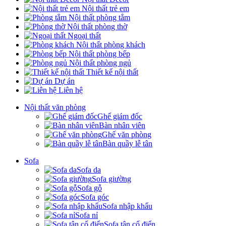
Nội thất trẻ em
Nội thất phòng tắm
Nội thất phòng thờ
Ngoại thất
Nội thất phòng khách
Nội thất phòng bếp
Nội thất phòng ngủ
Thiết kế nội thất
Dự án
Liên hệ
Nội thất văn phòng
Ghế giám đốc
Bàn nhân viên
Ghế văn phòng
Bàn quầy lễ tân
Sofa
Sofa da
Sofa giường
Sofa gỗ
Sofa góc
Sofa nhập khẩu
Sofa nỉ
Sofa tân cổ điển