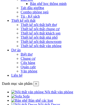
Bàn ghế học thông minh
Tab đầu giường
Combo phòng ngủ
Tủ - Kệ sách
Thiết kế nội thất
Thiết kế nội thất biệt thự
Thiết kế nội thất chung cư
Thiết kế nội thất khách sạn
Thiết kế nội thất nhà phố
Thiết kế nội thất showroom
Thiết kế nội thất văn phòng
Dự án
Biệt thự
Chung cư
Cửa hàng
Quán cafe
Văn phòng
Liên hệ
Danh mục sản phẩm
×
Nội thất văn phòng
Sofa
Bàn ghế các loại
Nội thất Decor