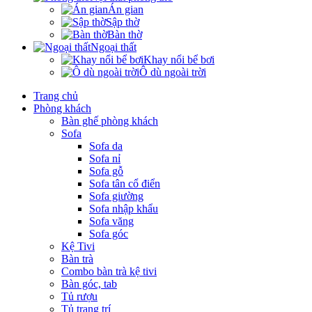
Án gian
Sập thờ
Bàn thờ
Ngoại thất
Khay nổi bể bơi
Ô dù ngoài trời
Trang chủ
Phòng khách
Bàn ghế phòng khách
Sofa
Sofa da
Sofa nỉ
Sofa gỗ
Sofa tân cổ điển
Sofa giường
Sofa nhập khẩu
Sofa văng
Sofa góc
Kệ Tivi
Bàn trà
Combo bàn trà kệ tivi
Bàn góc, tab
Tủ rượu
Tủ trang trí