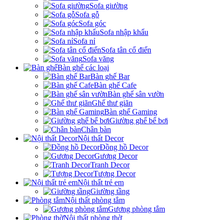
Sofa giường
Sofa gỗ
Sofa góc
Sofa nhập khẩu
Sofa nỉ
Sofa tân cổ điển
Sofa văng
Bàn ghế các loại
Bàn ghế Bar
Bàn ghế Cafe
Bàn ghế sân vườn
Ghế thư giãn
Bàn ghế Gaming
Giường ghế bể bơi
Chân bàn
Nội thất Decor
Đồng hồ Decor
Gương Decor
Tranh Decor
Tượng Decor
Nội thất trẻ em
Giường tầng
Nội thất phòng tắm
Gương phòng tắm
Nội thất phòng thờ