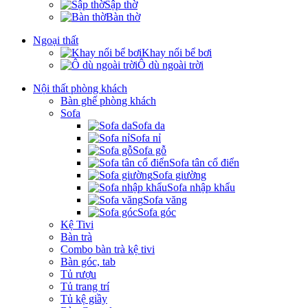
Sập thờ
Bàn thờ
Ngoại thất
Khay nổi bể bơi
Ô dù ngoài trời
Nội thất phòng khách
Bàn ghế phòng khách
Sofa
Sofa da
Sofa nỉ
Sofa gỗ
Sofa tân cổ điển
Sofa giường
Sofa nhập khẩu
Sofa văng
Sofa góc
Kệ Tivi
Bàn trà
Combo bàn trà kệ tivi
Bàn góc, tab
Tủ rượu
Tủ trang trí
Tủ kệ giầy