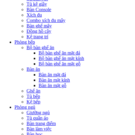
Tủ kệ giầy
Bàn Console
Xích đu
Combo xích đu mây
Bàn ghế mây
Đồng hồ cây
Kệ trang trí
Phòng bếp
Bộ bàn ghế ăn
Bộ bàn ghế ăn mặt đá
Bộ bàn ghế ăn mặt kính
Bộ bàn ghế ăn mặt gỗ
Bàn ăn
Bàn ăn mặt đá
Bàn ăn mặt kính
Bàn ăn mặt gỗ
Ghế ăn
Tủ bếp
Kệ bếp
Phòng ngủ
Giường ngủ
Tủ quần áo
Bàn trang điểm
Bàn làm việc
Bàn học