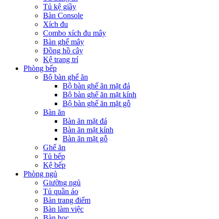
Tủ kệ giầy
Bàn Console
Xích đu
Combo xích đu mây
Bàn ghế mây
Đồng hồ cây
Kệ trang trí
Phòng bếp
Bộ bàn ghế ăn
Bộ bàn ghế ăn mặt đá
Bộ bàn ghế ăn mặt kính
Bộ bàn ghế ăn mặt gỗ
Bàn ăn
Bàn ăn mặt đá
Bàn ăn mặt kính
Bàn ăn mặt gỗ
Ghế ăn
Tủ bếp
Kệ bếp
Phòng ngủ
Giường ngủ
Tủ quần áo
Bàn trang điểm
Bàn làm việc
Bàn học