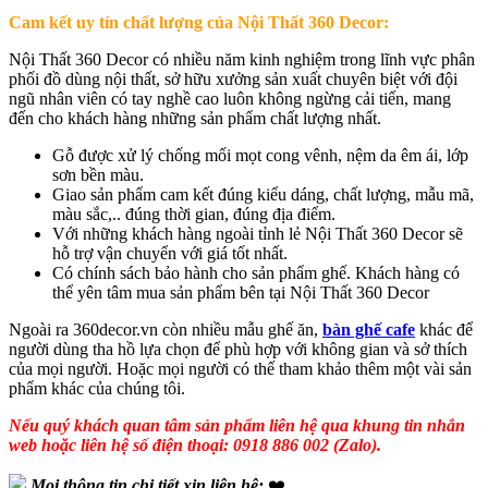
Cam kết uy tín chất lượng của Nội Thất 360 Decor:
Nội Thất 360 Decor có nhiều năm kinh nghiệm trong lĩnh vực phân
phối đồ dùng nội thất, sở hữu xưởng sản xuất chuyên biệt với đội
ngũ nhân viên có tay nghề cao luôn không ngừng cải tiến, mang
đến cho khách hàng những sản phẩm chất lượng nhất.
Gỗ được xử lý chống mối mọt cong vênh, nệm da êm ái, lớp
sơn bền màu.
Giao sản phẩm cam kết đúng kiểu dáng, chất lượng, mẫu mã,
màu sắc,.. đúng thời gian, đúng địa điểm.
Với những khách hàng ngoài tỉnh lẻ Nội Thất 360 Decor sẽ
hỗ trợ vận chuyển với giá tốt nhất.
Có chính sách bảo hành cho sản phẩm ghế. Khách hàng có
thể yên tâm mua sản phẩm bên tại Nội Thất 360 Decor
Ngoài ra 360decor.vn còn nhiều mẫu ghế ăn,
bàn ghế cafe
khác để
người dùng tha hồ lựa chọn để phù hợp với không gian và sở thích
của mọi người. Hoặc mọi người có thế tham khảo thêm một vài sản
phẩm khác của chúng tôi.
Nếu quý khách quan tâm sản phẩm liên hệ qua khung tin nhắn
web hoặc liên hệ số điện thoại: 0918 886 002 (Zalo).
Mọi thông tin chi tiết xin liên hệ:
❤️