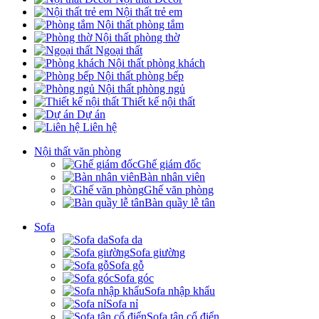
Nội thất trẻ em
Nội thất phòng tắm
Nội thất phòng thờ
Ngoại thất
Nội thất phòng khách
Nội thất phòng bếp
Nội thất phòng ngủ
Thiết kế nội thất
Dự án
Liên hệ
Nội thất văn phòng
Ghế giám đốc
Bàn nhân viên
Ghế văn phòng
Bàn quầy lễ tân
Sofa
Sofa da
Sofa giường
Sofa gỗ
Sofa góc
Sofa nhập khẩu
Sofa nỉ
Sofa tân cổ điển