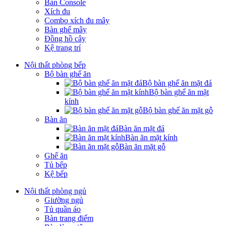
Bàn Console
Xích đu
Combo xích đu mây
Bàn ghế mây
Đồng hồ cây
Kệ trang trí
Nội thất phòng bếp
Bộ bàn ghế ăn
Bộ bàn ghế ăn mặt đá
Bộ bàn ghế ăn mặt
kính
Bộ bàn ghế ăn mặt gỗ
Bàn ăn
Bàn ăn mặt đá
Bàn ăn mặt kính
Bàn ăn mặt gỗ
Ghế ăn
Tủ bếp
Kệ bếp
Nội thất phòng ngủ
Giường ngủ
Tủ quần áo
Bàn trang điểm