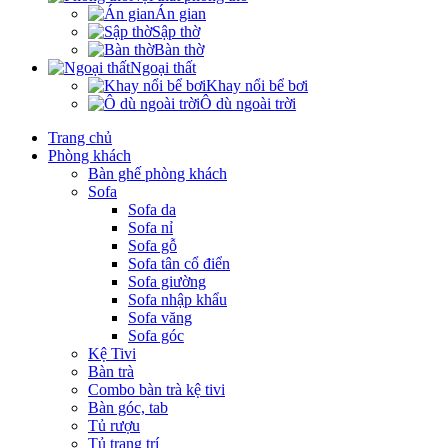
Án gian
Sập thờ
Bàn thờ
Ngoại thất
Khay nổi bể bơi
Ô dù ngoài trời
Trang chủ
Phòng khách
Bàn ghế phòng khách
Sofa
Sofa da
Sofa nỉ
Sofa gỗ
Sofa tân cổ điển
Sofa giường
Sofa nhập khẩu
Sofa văng
Sofa góc
Kệ Tivi
Bàn trà
Combo bàn trà kệ tivi
Bàn góc, tab
Tủ rượu
Tủ trang trí