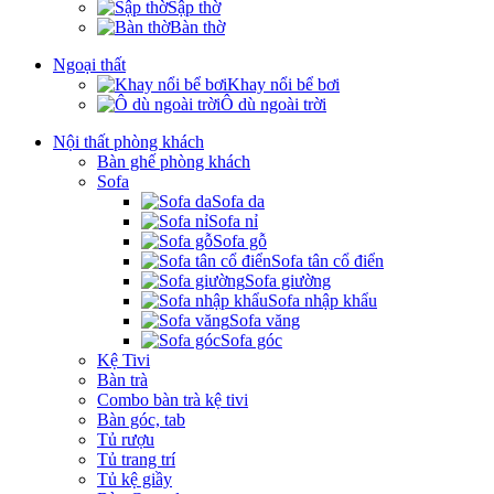
Sập thờ
Bàn thờ
Ngoại thất
Khay nổi bể bơi
Ô dù ngoài trời
Nội thất phòng khách
Bàn ghế phòng khách
Sofa
Sofa da
Sofa nỉ
Sofa gỗ
Sofa tân cổ điển
Sofa giường
Sofa nhập khẩu
Sofa văng
Sofa góc
Kệ Tivi
Bàn trà
Combo bàn trà kệ tivi
Bàn góc, tab
Tủ rượu
Tủ trang trí
Tủ kệ giầy