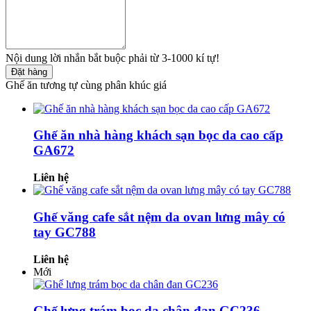
Nội dung lời nhắn bắt buộc phải từ 3-1000 kí tự!
Đặt hàng
Ghế ăn tương tự cùng phân khúc giá
Ghế ăn nhà hàng khách sạn bọc da cao cấp
GA672
Liên hệ
Ghế văng cafe sắt nệm da ovan lưng mây có
tay GC788
Liên hệ
Mới
Ghế lưng trám bọc da chân đan GC236