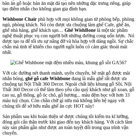
bàn ăn gỗ hoặc bàn ăn mặt đá tạo nên những đặc trưng riêng, giúp
tạo điểm nhấn cho không gian gia đình bạn.
Wishbone Chair
phù hợp với mọi không gian từ phòng bếp, phòng
ngủ, phòng khách. Nó còn được ưa chuộng làm ghế Cafe, ghế ăn,
ghế nhà hàng, ghế khách sạn…
Ghế WishBone
là một tác phẩm
nghệ thuật phục vụ con người bởi những đường cong uốn lượn. Nó
được tạo ra để tối ưu sự nâng đỡ và hòa hợp với dáng ngồi. Sự chắc
chắn mà tinh tế khiến cho người ngồi luôn có cảm giác thoải mái
nhất.
Với các đường nét thanh mảnh, uyển chuyển, bề mặt gỗ được mài
nhẵn bóng,
ghế gỗ cafe
Wishbone
đang là mẫu ghế rất được ưa
chuộng tại Nội Thất 360 Decor. Ngoài chất liệu khung gỗ Sồi, Nội
Thất 360 Decor có thể làm theo yêu cầu quý khách như gỗ xoan, gỗ
cao su, gỗ thông, gỗ óc chó, gỗ hương... màu đệm bọc với hơn 33
màu tuỳ chọn. Còn chần chữ gì nữa mà không liên hệ ngay với
chúng tôi để sở hữu mẫu ghế ăn cực HOT này!
Sản phẩm sau khi hoàn thiện sẽ được chúng tôi kiểm tra kĩ lưỡng,
đóng gói cẩn thận trước khi giao đến tay khách hàng. Với cách làm
này sản phẩm gần như được an toàn tuyệt đối trong qua trình vận
chuyển.