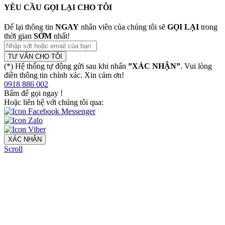
YÊU CẦU GỌI LẠI CHO TÔI
Để lại thông tin
NGAY
nhân viên của chúng tôi sẽ
GỌI LẠI
trong
thời gian
SỚM
nhất!
TƯ VẤN CHO TÔI
(*) Hệ thống tự động gửi sau khi nhấn
”XÁC NHẬN”
. Vui lòng
điền thông tin chính xác. Xin cảm ơn!
0918 886 002
Bấm để gọi ngay
!
Hoặc liên hệ với chúng tôi qua:
XÁC NHẬN
Scroll