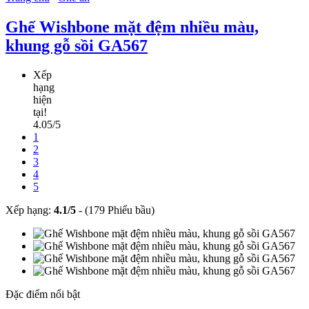
Ghế Wishbone mặt đệm nhiều màu,
khung gỗ sồi GA567
Xếp
hạng
hiện
tại!
4.05/5
1
2
3
4
5
Xếp hạng:
4.1
/
5
-
(179 Phiếu bầu)
Đặc điểm nổi bật