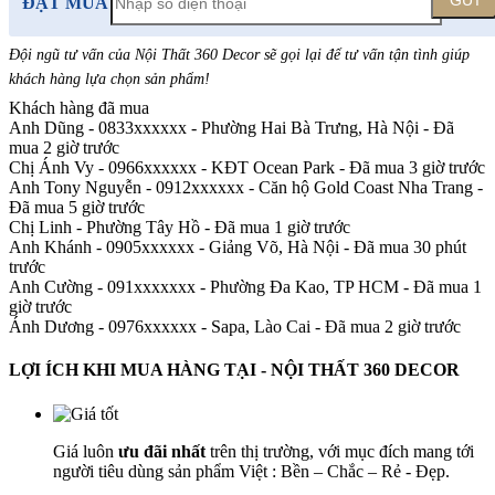
GỬI
ĐẶT MUA
Đội ngũ tư vấn của Nội Thất 360 Decor sẽ gọi lại để tư vấn tận tình giúp
khách hàng lựa chọn sản phẩm
!
Khách hàng đã mua
Anh Dũng - 0833xxxxxx
-
Phường Hai Bà Trưng, Hà Nội - Đã
mua 2 giờ trước
Chị Ánh Vy - 0966xxxxxx
-
KĐT Ocean Park - Đã mua 3 giờ trước
Anh Tony Nguyễn - 0912xxxxxx
-
Căn hộ Gold Coast Nha Trang -
Đã mua 5 giờ trước
Chị Linh
-
Phường Tây Hồ - Đã mua 1 giờ trước
Anh Khánh - 0905xxxxxx
-
Giảng Võ, Hà Nội - Đã mua 30 phút
trước
Anh Cường - 091xxxxxxx
-
Phường Đa Kao, TP HCM - Đã mua 1
giờ trước
Ánh Dương - 0976xxxxxx
-
Sapa, Lào Cai - Đã mua 2 giờ trước
LỢI ÍCH KHI MUA HÀNG TẠI - NỘI THẤT 360 DECOR
Giá luôn
ưu đãi nhất
trên thị trường, với mục đích mang tới
người tiêu dùng sản phẩm Việt : Bền – Chắc – Rẻ - Đẹp.