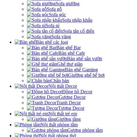
Sofa giường
Sofa gỗ
Sofa góc
Sofa nhập khẩu
Sofa nỉ
Sofa tân cổ điển
Sofa văng
Bàn ghế các loại
Bàn ghế Bar
Bàn ghế Cafe
Bàn ghế sân vườn
Ghế thư giãn
Bàn ghế Gaming
Giường ghế bể bơi
Chân bàn
Nội thất Decor
Đồng hồ Decor
Gương Decor
Tranh Decor
Tượng Decor
Nội thất trẻ em
Giường tầng
Nội thất phòng tắm
Gương phòng tắm
Nội thất phòng thờ