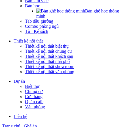
Bàn làm việc
Bàn học
Bàn ghế học thông
minh
Tab đầu giường
Combo phòng ngủ
Tủ - Kệ sách
Thiết kế nội thất
Thiết kế nội thất biệt thự
Thiết kế nội thất chung cư
Thiết kế nội thất khách sạn
Thiết kế nội thất nhà phố
Thiết kế nội thất showroom
Thiết kế nội thất văn phòng
Dự án
Biệt thự
Chung cư
Cửa hàng
Quán cafe
Văn phòng
Liên hệ
Trang chủ
Ghế ăn