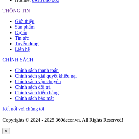
Hotline:
0918 886 002
THÔNG TIN
Giới thiệu
Sản phẩm
Dự án
Tin tức
Tuyển dụng
Liên hệ
CHÍNH SÁCH
Chính sách thanh toán
Chính sách giải quyết khiếu nại
Chính sách vận chuyển
Chính sách đổi trả
Chính sách kiểm hàng
Chính sách bảo mật
Kết nối với chúng tôi
Copyrights © 2024 - 2025 360decor.vn. All Rights Reserved!
×