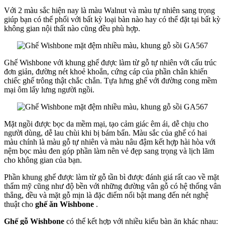
Với 2 màu sắc hiện nay là màu Walnut và màu tự nhiên sang trọng
giúp bạn có thể phối với bất kỳ loại bàn nào hay có thể đặt tại bất kỳ
không gian nội thất nào cũng đều phù hợp.
Ghế Wishbone với khung ghế được làm từ gỗ tự nhiên với cấu trúc
đơn giản, đường nét khoẻ khoắn, cứng cáp của phần chân khiến
chiếc ghế trông thật chắc chắn. Tựa lưng ghế với đường cong mềm
mại ôm lấy lưng người ngồi.
Mặt ngồi được bọc da mềm mại, tạo cảm giác êm ái, dễ chịu cho
người dùng, dễ lau chùi khi bị bám bẩn. Màu sắc của ghế có hai
màu chính là màu gỗ tự nhiên và màu nâu đậm kết hợp hài hòa với
nệm bọc màu đen góp phần làm nên vẻ đẹp sang trọng và lịch lãm
cho không gian của bạn.
Phần khung ghế được làm từ gỗ tần bì được đánh giá rất cao về mặt
thẩm mỹ cũng như độ bền với những đường vân gỗ có hệ thống vân
thẳng, đều và mặt gỗ mịn là đặc điểm nổi bật mang đến nét nghệ
thuật cho
ghế ăn
Wishbone
.
Ghế gỗ
Wishbone
có thể kết hợp với nhiều kiểu bàn ăn khác nhau: