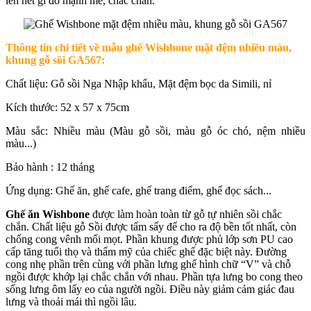
lên nét gì đó mạnh mẽ, chắc chắn.
Thông tin chi tiết về mẫu ghế Wishbone mặt đệm nhiều màu,
khung gỗ sồi GA567:
Chất liệu: Gỗ sồi Nga Nhập khẩu, Mặt đệm bọc da Simili, nỉ
Kích thước: 52 x 57 x 75cm
Màu sắc: Nhiều màu (Màu gỗ sồi, màu gỗ óc chó, nệm nhiều
màu..
.)
Bảo hành : 12 tháng
Ứng dụng: Ghế ăn, ghế cafe, ghế trang điểm, ghế đọc sách...
Ghế ăn Wishbone
được làm hoàn toàn từ gỗ tự nhiên sồi chắc
chắn. Chất liệu gỗ Sồi được tẩm sấy để cho ra độ bền tốt nhất, còn
chống cong vênh mối mọt. Phần khung được phủ lớp sơn PU cao
cấp tăng tuổi thọ và thẩm mỹ của chiếc ghế đặc biệt này. Đường
cong nhẹ phần trên cùng với phần lưng ghế hình chữ “V” và chỗ
ngồi được khớp lại chắc chắn với nhau. Phần tựa lưng bo cong theo
sống lưng ôm lấy eo của người ngồi. Điều này giảm cảm giác đau
lưng và thoải mái thì ngồi lâu.