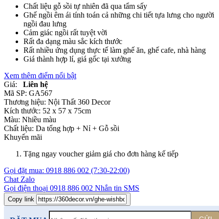
Chất liệu gỗ sồi tự nhiên đã qua tẩm sấy
Ghế ngồi êm ái tính toán cả những chi tiết tựa lưng cho người
ngồi đau lưng
Cảm giác ngồi rất tuyệt vời
Rất đa dạng màu sắc kích thước
Rất nhiều ứng dụng thực tế làm ghế ăn, ghế cafe, nhà hàng
Giá thành hợp lí, giá gốc tại xưởng
Xem thêm điểm nổi bật
Giá:
Liên hệ
Mã SP:
GA567
Thương hiệu:
Nội Thất 360 Decor
Kích thước:
52 x 57 x 75cm
Màu:
Nhiều màu
Chất liệu:
Da tổng hợp +
Nỉ +
Gỗ sồi
Khuyến mãi
Tặng ngay voucher giảm giá cho đơn hàng kế tiếp
Gọi đặt mua:
0918 886 002
(7:30-22:00)
Chat Zalo
Gọi điện thoại
0918 886 002
Nhắn tin SMS
Copy link