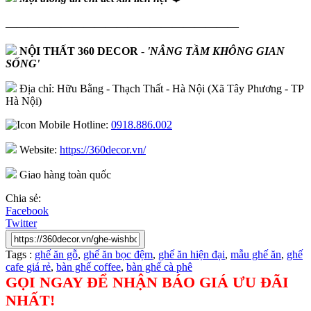
—————————————————————
NỘI THẤT 360 DECOR
-
'NÂNG TẦM KHÔNG GIAN
SỐNG'
Địa chỉ: Hữu Bằng - Thạch Thất - Hà Nội (Xã Tây Phương - TP
Hà Nội)
Hotline:
0918.886.002
Website:
https://360decor.vn/
Giao hàng toàn quốc
Chia sẻ:
Facebook
Twitter
Tags :
ghế ăn gỗ
,
ghế ăn bọc đệm
,
ghế ăn hiện đại
,
mẫu ghế ăn
,
ghế
cafe giá rẻ
,
bàn ghế coffee
,
bàn ghế cà phê
GỌI NGAY ĐỂ NHẬN BÁO GIÁ ƯU ĐÃI
NHẤT!