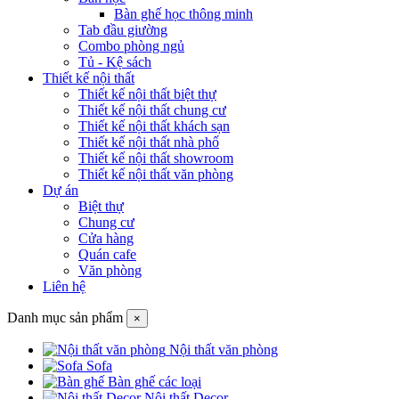
Bàn ghế học thông minh
Tab đầu giường
Combo phòng ngủ
Tủ - Kệ sách
Thiết kế nội thất
Thiết kế nội thất biệt thự
Thiết kế nội thất chung cư
Thiết kế nội thất khách sạn
Thiết kế nội thất nhà phố
Thiết kế nội thất showroom
Thiết kế nội thất văn phòng
Dự án
Biệt thự
Chung cư
Cửa hàng
Quán cafe
Văn phòng
Liên hệ
Danh mục sản phẩm
×
Nội thất văn phòng
Sofa
Bàn ghế các loại
Nội thất Decor