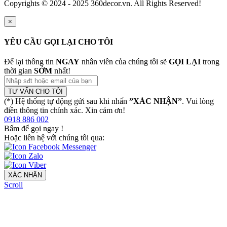
Copyrights © 2024 - 2025 360decor.vn. All Rights Reserved!
×
YÊU CẦU GỌI LẠI CHO TÔI
Để lại thông tin
NGAY
nhân viên của chúng tôi sẽ
GỌI LẠI
trong
thời gian
SỚM
nhất!
TƯ VẤN CHO TÔI
(*) Hệ thống tự động gửi sau khi nhấn
”XÁC NHẬN”
. Vui lòng
điền thông tin chính xác. Xin cảm ơn!
0918 886 002
Bấm để gọi ngay
!
Hoặc liên hệ với chúng tôi qua:
XÁC NHẬN
Scroll