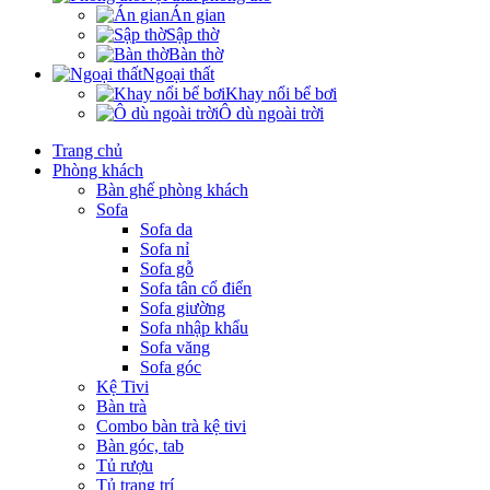
Án gian
Sập thờ
Bàn thờ
Ngoại thất
Khay nổi bể bơi
Ô dù ngoài trời
Trang chủ
Phòng khách
Bàn ghế phòng khách
Sofa
Sofa da
Sofa nỉ
Sofa gỗ
Sofa tân cổ điển
Sofa giường
Sofa nhập khẩu
Sofa văng
Sofa góc
Kệ Tivi
Bàn trà
Combo bàn trà kệ tivi
Bàn góc, tab
Tủ rượu
Tủ trang trí