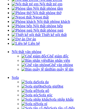
Nội thất trẻ em
Nội thất phòng tắm
Nội thất phòng thờ
Ngoại thất
Nội thất phòng khách
Nội thất phòng bếp
Nội thất phòng ngủ
Thiết kế nội thất
Dự án
Liên hệ
Nội thất văn phòng
Ghế giám đốc
Bàn nhân viên
Ghế văn phòng
Bàn quầy lễ tân
Sofa
Sofa da
Sofa giường
Sofa gỗ
Sofa góc
Sofa nhập khẩu
Sofa nỉ
Sofa tân cổ điển