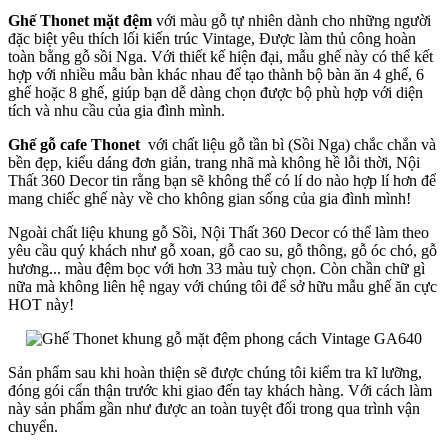
Ghế Thonet mặt đệm
với màu gỗ tự nhiên dành cho những người
đặc biệt yêu thích lối kiến trúc Vintage, Được làm thủ công hoàn
toàn bằng gỗ sồi Nga. Với thiết kế hiện đại, mẫu ghế này có thể kết
hợp với nhiều mẫu bàn khác nhau để tạo thành bộ bàn ăn 4 ghế, 6
ghế hoặc 8 ghế, giúp bạn dễ dàng chọn được bộ phù hợp với diện
tích và nhu cầu của gia đình mình.
Ghế gỗ cafe Thonet
với chất liệu gỗ tần bì (Sồi Nga) chắc chắn và
bền đẹp, kiểu dáng đơn giản, trang nhã mà không hề lỗi thời, Nội
Thất 360 Decor tin rằng bạn sẽ không thể có lí do nào hợp lí hơn để
mang chiếc ghế này về cho không gian sống của gia đình mình!
Ngoài chất liệu khung gỗ Sồi, Nội Thất 360 Decor có thể làm theo
yêu cầu quý khách như gỗ xoan, gỗ cao su, gỗ thông, gỗ óc chó, gỗ
hương... màu đệm bọc với hơn 33 màu tuỳ chọn. Còn chần chữ gì
nữa mà không liên hệ ngay với chúng tôi để sở hữu mẫu ghế ăn cực
HOT này!
Sản phẩm sau khi hoàn thiện sẽ được chúng tôi kiểm tra kĩ lưỡng,
đóng gói cẩn thận trước khi giao đến tay khách hàng. Với cách làm
này sản phẩm gần như được an toàn tuyệt đối trong qua trình vận
chuyển.