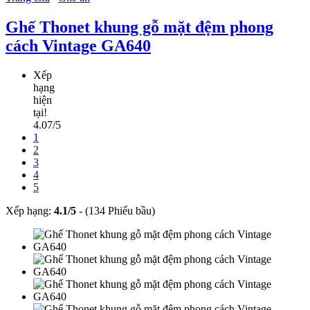
Ghế Thonet khung gỗ mặt đệm phong
cách Vintage GA640
Xếp
hạng
hiện
tại!
4.07/5
1
2
3
4
5
Xếp hạng:
4.1
/
5
-
(134 Phiếu bầu)