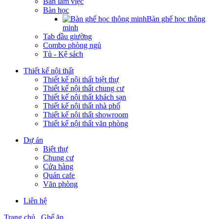
Bàn làm việc
Bàn học
Bàn ghế học thông
minh
Tab đầu giường
Combo phòng ngủ
Tủ - Kệ sách
Thiết kế nội thất
Thiết kế nội thất biệt thự
Thiết kế nội thất chung cư
Thiết kế nội thất khách sạn
Thiết kế nội thất nhà phố
Thiết kế nội thất showroom
Thiết kế nội thất văn phòng
Dự án
Biệt thự
Chung cư
Cửa hàng
Quán cafe
Văn phòng
Liên hệ
Trang chủ
Ghế ăn