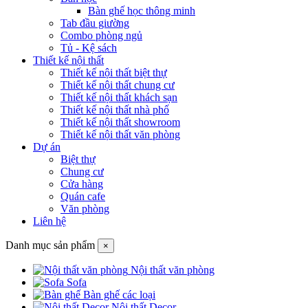
Bàn ghế học thông minh
Tab đầu giường
Combo phòng ngủ
Tủ - Kệ sách
Thiết kế nội thất
Thiết kế nội thất biệt thự
Thiết kế nội thất chung cư
Thiết kế nội thất khách sạn
Thiết kế nội thất nhà phố
Thiết kế nội thất showroom
Thiết kế nội thất văn phòng
Dự án
Biệt thự
Chung cư
Cửa hàng
Quán cafe
Văn phòng
Liên hệ
Danh mục sản phẩm
×
Nội thất văn phòng
Sofa
Bàn ghế các loại
Nội thất Decor