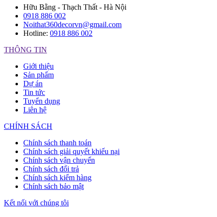
Hữu Bằng - Thạch Thất - Hà Nội
0918 886 002
Noithat360decorvn@gmail.com
Hotline:
0918 886 002
THÔNG TIN
Giới thiệu
Sản phẩm
Dự án
Tin tức
Tuyển dụng
Liên hệ
CHÍNH SÁCH
Chính sách thanh toán
Chính sách giải quyết khiếu nại
Chính sách vận chuyển
Chính sách đổi trả
Chính sách kiểm hàng
Chính sách bảo mật
Kết nối với chúng tôi