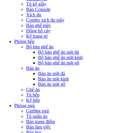
Tủ kệ giầy
Bàn Console
Xích đu
Combo xích đu mây
Bàn ghế mây
Đồng hồ cây
Kệ trang trí
Phòng bếp
Bộ bàn ghế ăn
Bộ bàn ghế ăn mặt đá
Bộ bàn ghế ăn mặt kính
Bộ bàn ghế ăn mặt gỗ
Bàn ăn
Bàn ăn mặt đá
Bàn ăn mặt kính
Bàn ăn mặt gỗ
Ghế ăn
Tủ bếp
Kệ bếp
Phòng ngủ
Giường ngủ
Tủ quần áo
Bàn trang điểm
Bàn làm việc
Bàn học