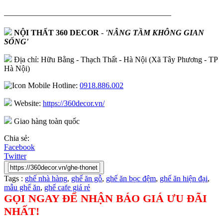
—————————————————————
NỘI THẤT 360 DECOR
-
'NÂNG TẦM KHÔNG GIAN
SỐNG'
Địa chỉ: Hữu Bằng - Thạch Thất - Hà Nội (Xã Tây Phương - TP
Hà Nội)
Hotline:
0918.886.002
Website:
https://360decor.vn/
Giao hàng toàn quốc
Chia sẻ:
Facebook
Twitter
Tags :
ghế nhà hàng
,
ghế ăn gỗ
,
ghế ăn bọc đệm
,
ghế ăn hiện đại
,
mẫu ghế ăn
,
ghế cafe giá rẻ
GỌI NGAY ĐỂ NHẬN BÁO GIÁ ƯU ĐÃI
NHẤT!