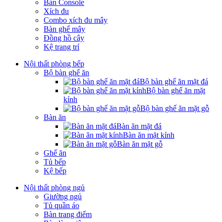
Bàn Console
Xích đu
Combo xích đu mây
Bàn ghế mây
Đồng hồ cây
Kệ trang trí
Nội thất phòng bếp
Bộ bàn ghế ăn
Bộ bàn ghế ăn mặt đá
Bộ bàn ghế ăn mặt
kính
Bộ bàn ghế ăn mặt gỗ
Bàn ăn
Bàn ăn mặt đá
Bàn ăn mặt kính
Bàn ăn mặt gỗ
Ghế ăn
Tủ bếp
Kệ bếp
Nội thất phòng ngủ
Giường ngủ
Tủ quần áo
Bàn trang điểm