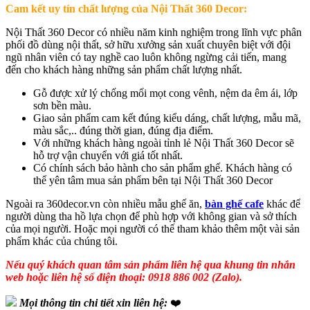
Cam kết uy tín chất lượng của Nội Thất 360 Decor:
Nội Thất 360 Decor có nhiều năm kinh nghiệm trong lĩnh vực phân
phối đồ dùng nội thất, sở hữu xưởng sản xuất chuyên biệt với đội
ngũ nhân viên có tay nghề cao luôn không ngừng cải tiến, mang
đến cho khách hàng những sản phẩm chất lượng nhất.
Gỗ được xử lý chống mối mọt cong vênh, nệm da êm ái, lớp
sơn bền màu.
Giao sản phẩm cam kết đúng kiểu dáng, chất lượng, mẫu mã,
màu sắc,.. đúng thời gian, đúng địa điểm.
Với những khách hàng ngoài tỉnh lẻ Nội Thất 360 Decor sẽ
hỗ trợ vận chuyển với giá tốt nhất.
Có chính sách bảo hành cho sản phẩm ghế. Khách hàng có
thể yên tâm mua sản phẩm bên tại Nội Thất 360 Decor
Ngoài ra 360decor.vn còn nhiều mẫu ghế ăn,
bàn ghế cafe
khác để
người dùng tha hồ lựa chọn để phù hợp với không gian và sở thích
của mọi người. Hoặc mọi người có thế tham khảo thêm một vài sản
phẩm khác của chúng tôi.
Nếu quý khách quan tâm sản phẩm liên hệ qua khung tin nhắn
web hoặc liên hệ số điện thoại: 0918 886 002 (Zalo).
Mọi thông tin chi tiết xin liên hệ:
❤️