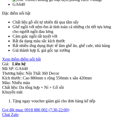
Đặc điểm nổi bật
Chất liệu gỗ sồi tự nhiên đã qua tẩm sấy
Ghế ngồi với nệm êm ái tính toán cả những chi tiết tựa lưng
cho người ngồi đau lưng
Cảm giác ngồi rất tuyệt vời
Rất đa dạng màu sắc kích thước
Rất nhiều ứng dụng thực tế làm ghế ăn, ghế cafe, nhà hàng
Giá thành hợp lí, giá gốc tại xưởng
Xem thêm điểm nổi bật
Giá:
Liên hệ
Mã SP:
GA640
Thương hiệu:
Nội Thất 360 Decor
Kích thước:
Cao 880mm x rộng 550mm x sâu 420mm
Màu:
Nhiều màu
Chất liệu:
Da tổng hợp +
Nỉ +
Gỗ sồi
Khuyến mãi
Tặng ngay voucher giảm giá cho đơn hàng kế tiếp
Gọi đặt mua:
0918 886 002
(7:30-22:00)
Chat Zalo