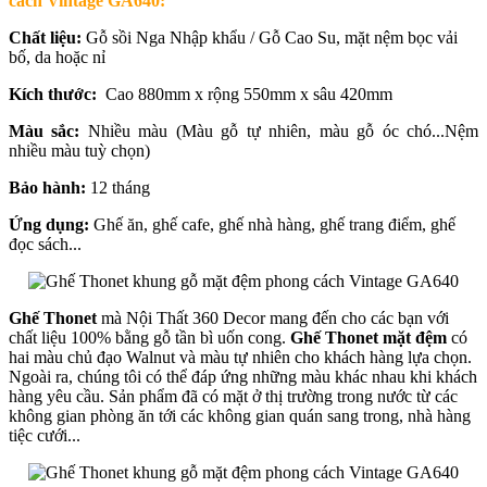
cách Vintage GA640:
Chất liệu:
Gỗ sồi Nga Nhập khẩu / Gỗ Cao Su, mặt nệm bọc vải
bố, da hoặc nỉ
Kích thước:
Cao 880mm x rộng 550mm x sâu 420mm
Màu sắc:
Nhiều màu (
Màu gỗ tự nhiên, màu gỗ óc chó...Nệm
nhiều màu tuỳ chọn)
Bảo hành:
12 tháng
Ứng dụng:
Ghế ăn, ghế cafe, ghế nhà hàng, ghế trang điểm, ghế
đọc sách...
Ghế Thonet
mà Nội Thất 360 Decor mang đến cho các bạn với
chất liệu 100% bằng gỗ tần bì uốn cong.
Ghế Thonet mặt đệm
có
hai màu chủ đạo Walnut và màu tự nhiên cho khách hàng lựa chọn.
Ngoài ra, chúng tôi có thể đáp ứng những màu khác nhau khi khách
hàng yêu cầu. Sản phẩm đã có mặt ở thị trường trong nước từ các
không gian phòng ăn tới các không gian quán sang trong, nhà hàng
tiệc cưới...