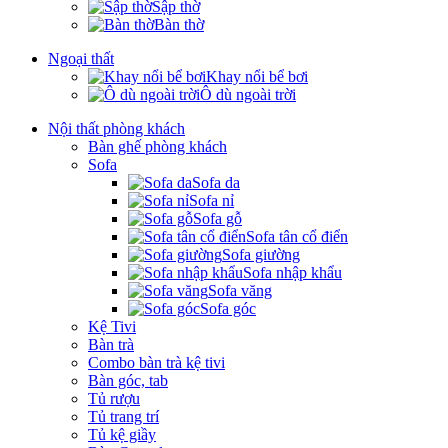
Sập thờ
Bàn thờ
Ngoại thất
Khay nổi bể bơi
Ô dù ngoài trời
Nội thất phòng khách
Bàn ghế phòng khách
Sofa
Sofa da
Sofa nỉ
Sofa gỗ
Sofa tân cổ điển
Sofa giường
Sofa nhập khẩu
Sofa văng
Sofa góc
Kệ Tivi
Bàn trà
Combo bàn trà kệ tivi
Bàn góc, tab
Tủ rượu
Tủ trang trí
Tủ kệ giầy