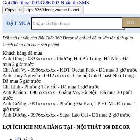
Gọi điện thoại
0918 886 002
Nhắn tin SMS
Copy link
GỬI
ĐẶT MUA
Đội ngũ tư vấn của Nội Thất 360 Decor sẽ gọi lại để tư vấn tận tình giúp
khách hàng lựa chọn sản phẩm
!
Khách hàng đã mua
Anh Dũng - 0833xxxxxx
-
Phường Hai Bà Trưng, Hà Nội - Đã
mua 2 giờ trước
Chị Ánh Vy - 0966xxxxxx
-
KĐT Ocean Park - Đã mua 3 giờ trước
Anh Tony Nguyễn - 0912xxxxxx
-
Căn hộ Gold Coast Nha Trang -
Đã mua 5 giờ trước
Chị Linh
-
Phường Tây Hồ - Đã mua 1 giờ trước
Anh Khánh - 0905xxxxxx
-
Giảng Võ, Hà Nội - Đã mua 30 phút
trước
Anh Cường - 091xxxxxxx
-
Phường Đa Kao, TP HCM - Đã mua 1
giờ trước
Ánh Dương - 0976xxxxxx
-
Sapa, Lào Cai - Đã mua 2 giờ trước
LỢI ÍCH KHI MUA HÀNG TẠI - NỘI THẤT 360 DECOR