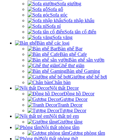
Sofa giường
Sofa gỗ
Sofa góc
Sofa nhập khẩu
Sofa nỉ
Sofa tân cổ điển
Sofa văng
Bàn ghế các loại
Bàn ghế Bar
Bàn ghế Cafe
Bàn ghế sân vườn
Ghế thư giãn
Bàn ghế Gaming
Giường ghế bể bơi
Chân bàn
Nội thất Decor
Đồng hồ Decor
Gương Decor
Tranh Decor
Tượng Decor
Nội thất trẻ em
Giường tầng
Nội thất phòng tắm
Gương phòng tắm
Nội thất phòng thờ