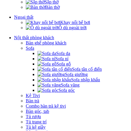
Sập thờ
Bàn thờ
Ngoại thất
Khay nổi bể bơi
Ô dù ngoài trời
Nội thất phòng khách
Bàn ghế phòng khách
Sofa
Sofa da
Sofa nỉ
Sofa gỗ
Sofa tân cổ điển
Sofa giường
Sofa nhập khẩu
Sofa văng
Sofa góc
Kệ Tivi
Bàn trà
Combo bàn trà kệ tivi
Bàn góc, tab
Tủ rượu
Tủ trang trí
Tủ kệ giầy