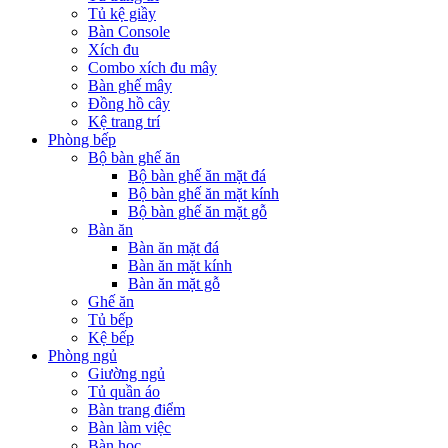
Tủ kệ giầy
Bàn Console
Xích đu
Combo xích đu mây
Bàn ghế mây
Đồng hồ cây
Kệ trang trí
Phòng bếp
Bộ bàn ghế ăn
Bộ bàn ghế ăn mặt đá
Bộ bàn ghế ăn mặt kính
Bộ bàn ghế ăn mặt gỗ
Bàn ăn
Bàn ăn mặt đá
Bàn ăn mặt kính
Bàn ăn mặt gỗ
Ghế ăn
Tủ bếp
Kệ bếp
Phòng ngủ
Giường ngủ
Tủ quần áo
Bàn trang điểm
Bàn làm việc
Bàn học