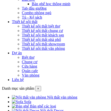
Bàn ghế học thông minh
Tab đầu giường
Combo phòng ngủ
Tủ - Kệ sách
Thiết kế nội thất
Thiết kế nội thất biệt thự
Thiết kế nội thất chung cư
Thiết kế nội thất khách sạn
Thiết kế nội thất nhà phố
Thiết kế nội thất showroom
Thiết kế nội thất văn phòng
Dự án
Biệt thự
Chung cư
Cửa hàng
Quán cafe
Văn phòng
Liên hệ
Danh mục sản phẩm
×
Nội thất văn phòng
Sofa
Bàn ghế các loại
Nội thất Decor