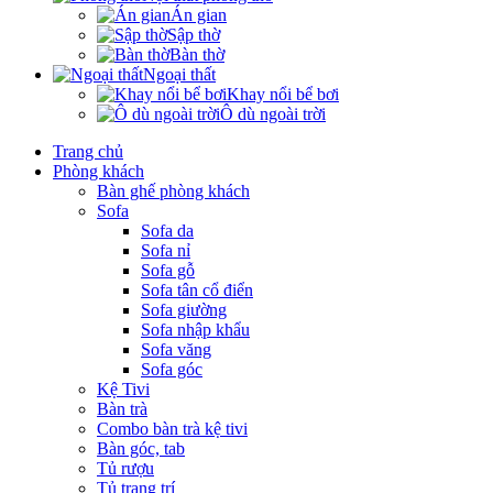
Án gian
Sập thờ
Bàn thờ
Ngoại thất
Khay nổi bể bơi
Ô dù ngoài trời
Trang chủ
Phòng khách
Bàn ghế phòng khách
Sofa
Sofa da
Sofa nỉ
Sofa gỗ
Sofa tân cổ điển
Sofa giường
Sofa nhập khẩu
Sofa văng
Sofa góc
Kệ Tivi
Bàn trà
Combo bàn trà kệ tivi
Bàn góc, tab
Tủ rượu
Tủ trang trí