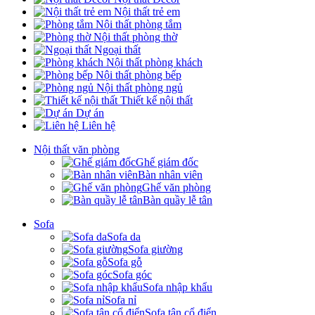
Nội thất trẻ em
Nội thất phòng tắm
Nội thất phòng thờ
Ngoại thất
Nội thất phòng khách
Nội thất phòng bếp
Nội thất phòng ngủ
Thiết kế nội thất
Dự án
Liên hệ
Nội thất văn phòng
Ghế giám đốc
Bàn nhân viên
Ghế văn phòng
Bàn quầy lễ tân
Sofa
Sofa da
Sofa giường
Sofa gỗ
Sofa góc
Sofa nhập khẩu
Sofa nỉ
Sofa tân cổ điển