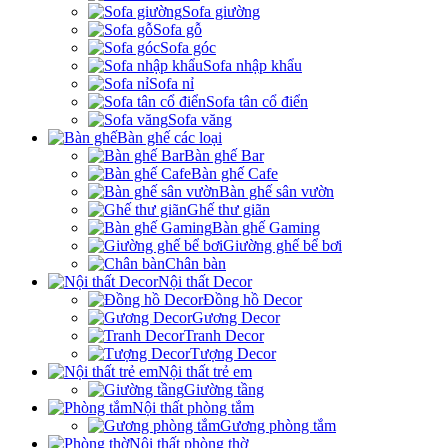
Sofa giường
Sofa gỗ
Sofa góc
Sofa nhập khẩu
Sofa nỉ
Sofa tân cổ điển
Sofa văng
Bàn ghế các loại
Bàn ghế Bar
Bàn ghế Cafe
Bàn ghế sân vườn
Ghế thư giãn
Bàn ghế Gaming
Giường ghế bể bơi
Chân bàn
Nội thất Decor
Đồng hồ Decor
Gương Decor
Tranh Decor
Tượng Decor
Nội thất trẻ em
Giường tầng
Nội thất phòng tắm
Gương phòng tắm
Nội thất phòng thờ