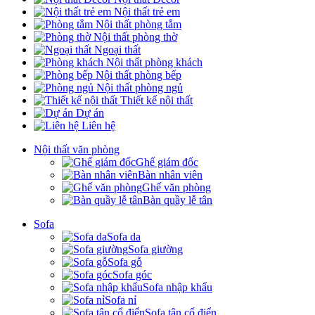
Nội thất trẻ em
Nội thất phòng tắm
Nội thất phòng thờ
Ngoại thất
Nội thất phòng khách
Nội thất phòng bếp
Nội thất phòng ngủ
Thiết kế nội thất
Dự án
Liên hệ
Nội thất văn phòng
Ghế giám đốc
Bàn nhân viên
Ghế văn phòng
Bàn quầy lễ tân
Sofa
Sofa da
Sofa giường
Sofa gỗ
Sofa góc
Sofa nhập khẩu
Sofa nỉ
Sofa tân cổ điển