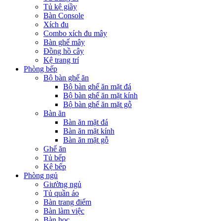
Tủ kệ giầy
Bàn Console
Xích đu
Combo xích đu mây
Bàn ghế mây
Đồng hồ cây
Kệ trang trí
Phòng bếp
Bộ bàn ghế ăn
Bộ bàn ghế ăn mặt đá
Bộ bàn ghế ăn mặt kính
Bộ bàn ghế ăn mặt gỗ
Bàn ăn
Bàn ăn mặt đá
Bàn ăn mặt kính
Bàn ăn mặt gỗ
Ghế ăn
Tủ bếp
Kệ bếp
Phòng ngủ
Giường ngủ
Tủ quần áo
Bàn trang điểm
Bàn làm việc
Bàn học