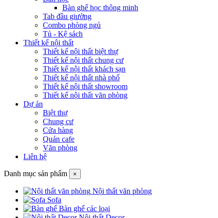
Bàn ghế học thông minh
Tab đầu giường
Combo phòng ngủ
Tủ - Kệ sách
Thiết kế nội thất
Thiết kế nội thất biệt thự
Thiết kế nội thất chung cư
Thiết kế nội thất khách sạn
Thiết kế nội thất nhà phố
Thiết kế nội thất showroom
Thiết kế nội thất văn phòng
Dự án
Biệt thự
Chung cư
Cửa hàng
Quán cafe
Văn phòng
Liên hệ
Danh mục sản phẩm
×
Nội thất văn phòng
Sofa
Bàn ghế các loại
Nội thất Decor