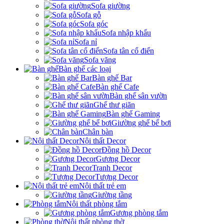
Sofa giường
Sofa gỗ
Sofa góc
Sofa nhập khẩu
Sofa nỉ
Sofa tân cổ điển
Sofa văng
Bàn ghế các loại
Bàn ghế Bar
Bàn ghế Cafe
Bàn ghế sân vườn
Ghế thư giãn
Bàn ghế Gaming
Giường ghế bể bơi
Chân bàn
Nội thất Decor
Đồng hồ Decor
Gương Decor
Tranh Decor
Tượng Decor
Nội thất trẻ em
Giường tầng
Nội thất phòng tắm
Gương phòng tắm
Nội thất phòng thờ