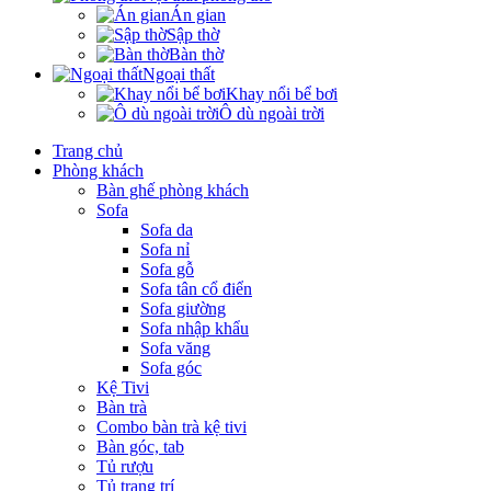
Án gian
Sập thờ
Bàn thờ
Ngoại thất
Khay nổi bể bơi
Ô dù ngoài trời
Trang chủ
Phòng khách
Bàn ghế phòng khách
Sofa
Sofa da
Sofa nỉ
Sofa gỗ
Sofa tân cổ điển
Sofa giường
Sofa nhập khẩu
Sofa văng
Sofa góc
Kệ Tivi
Bàn trà
Combo bàn trà kệ tivi
Bàn góc, tab
Tủ rượu
Tủ trang trí