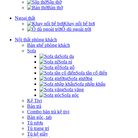
Sập thờ
Bàn thờ
Ngoại thất
Khay nổi bể bơi
Ô dù ngoài trời
Nội thất phòng khách
Bàn ghế phòng khách
Sofa
Sofa da
Sofa nỉ
Sofa gỗ
Sofa tân cổ điển
Sofa giường
Sofa nhập khẩu
Sofa văng
Sofa góc
Kệ Tivi
Bàn trà
Combo bàn trà kệ tivi
Bàn góc, tab
Tủ rượu
Tủ trang trí
Tủ kệ giầy